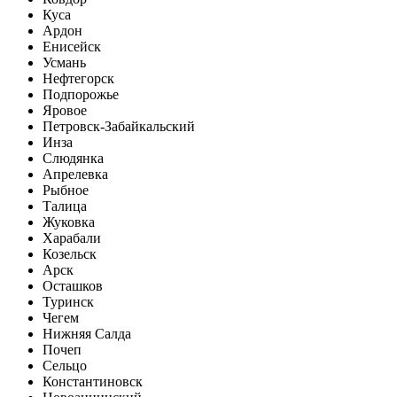
Куса
Ардон
Енисейск
Усмань
Нефтегорск
Подпорожье
Яровое
Петровск-Забайкальский
Инза
Слюдянка
Апрелевка
Рыбное
Талица
Жуковка
Харабали
Козельск
Арск
Осташков
Туринск
Чегем
Нижняя Салда
Почеп
Сельцо
Константиновск