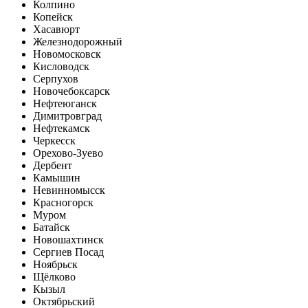
Колпино
Копейск
Хасавюрт
Железнодорожный
Новомосковск
Кисловодск
Серпухов
Новочебоксарск
Нефтеюганск
Димитровград
Нефтекамск
Черкесск
Орехово-Зуево
Дербент
Камышин
Невинномысск
Красногорск
Муром
Батайск
Новошахтинск
Сергиев Посад
Ноябрьск
Щёлково
Кызыл
Октябрьский