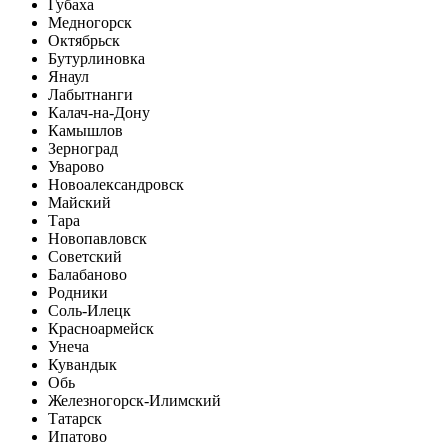
Губаха
Медногорск
Октябрьск
Бутурлиновка
Янаул
Лабытнанги
Калач-на-Дону
Камышлов
Зерноград
Уварово
Новоалександровск
Майский
Тара
Новопавловск
Советский
Балабаново
Родники
Соль-Илецк
Красноармейск
Унеча
Кувандык
Обь
Железногорск-Илимский
Татарск
Ипатово