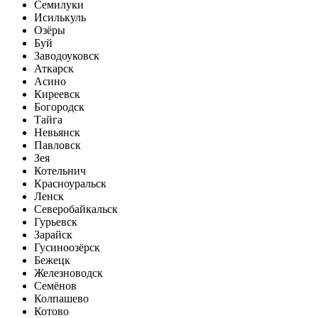
Семилуки
Исилькуль
Озёры
Буй
Заводоуковск
Аткарск
Асино
Киреевск
Богородск
Тайга
Невьянск
Павловск
Зея
Котельнич
Красноуральск
Ленск
Северобайкальск
Гурьевск
Зарайск
Гусиноозёрск
Бежецк
Железноводск
Семёнов
Колпашево
Котово