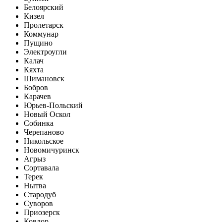
Белоярский
Кизел
Пролетарск
Коммунар
Пущино
Электроугли
Калач
Кяхта
Шимановск
Бобров
Карачев
Юрьев-Польский
Новый Оскол
Собинка
Черепаново
Никольское
Новомичуринск
Агрыз
Сортавала
Терек
Нытва
Стародуб
Суворов
Приозерск
Ковдор