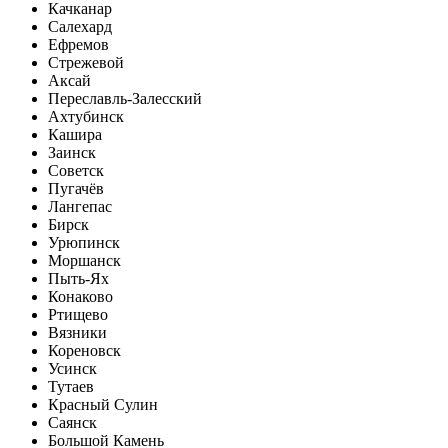
Качканар
Салехард
Ефремов
Стрежевой
Аксай
Переславль-Залесский
Ахтубинск
Кашира
Заинск
Советск
Пугачёв
Лангепас
Бирск
Урюпинск
Моршанск
Пыть-Ях
Конаково
Ртищево
Вязники
Кореновск
Усинск
Тутаев
Красный Сулин
Саянск
Большой Камень