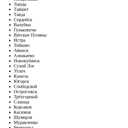
Тында
Тайшет
Тавда
Сердобск
Валуйки
Гулькевичи
Вятские Поляны
Истра
Тейково
Абинск
Азнакаево
Новокубанск
Сухой Лог
Углич
Кинель
Югорск
Слободской
Острогожск
Трёхгорный
Сланцы
Корсаков
Касимов
Шумерля
Муравленко
Чернушка