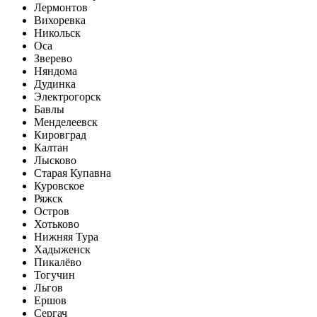
Лермонтов
Вихоревка
Никольск
Оса
Зверево
Няндома
Дудинка
Электрогорск
Бавлы
Менделеевск
Кировград
Калтан
Лысково
Старая Купавна
Куровское
Ряжск
Остров
Хотьково
Нижняя Тура
Хадыженск
Пикалёво
Тогучин
Льгов
Ершов
Сергач