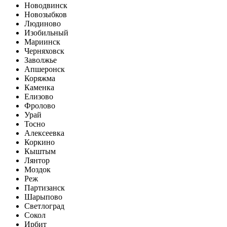
Новодвинск
Новозыбков
Людиново
Изобильный
Мариинск
Черняховск
Заволжье
Апшеронск
Коряжма
Каменка
Елизово
Фролово
Урай
Тосно
Алексеевка
Коркино
Кыштым
Лянтор
Моздок
Реж
Партизанск
Шарыпово
Светлоград
Сокол
Ирбит