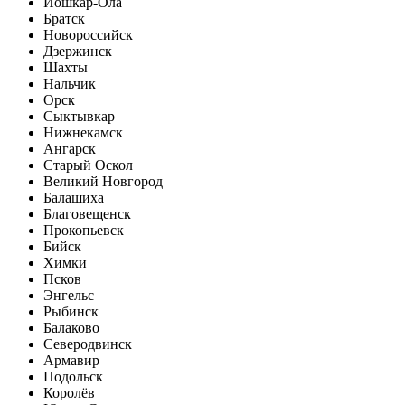
Йошкар-Ола
Братск
Новороссийск
Дзержинск
Шахты
Нальчик
Орск
Сыктывкар
Нижнекамск
Ангарск
Старый Оскол
Великий Новгород
Балашиха
Благовещенск
Прокопьевск
Бийск
Химки
Псков
Энгельс
Рыбинск
Балаково
Северодвинск
Армавир
Подольск
Королёв