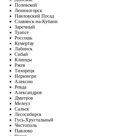
Полевской
Лениногорск
Павловский Посад
Славянск-на-Кубани
Заречный
Туапсе
Россошь
Кумертау
Лабинск
Сибай
Клинцы
Ржев
Тихорецк
Нерюнгри
Алексин
Ревда
Александров
Дмитров
Мелеуз
Сальск
Лесосибирск
Гусь-Хрустальный
Чистополь
Павлово