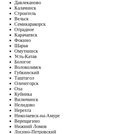
Давлеканово
Калачинск
Строитель
Вельск
Семикаракорск
Отрадное
Карачаевск
Фокино
Шарья
Омутнинск
Усть-Катав
Бологое
Волоколамск
Губкинский
Таштагол
Оленегорск
Оха
Кубинка
Вилючинск
Нелидово
Нерехта
Николаевск-на-Амуре
Верещагино
Нижний Ломов
Лосино-Петровский