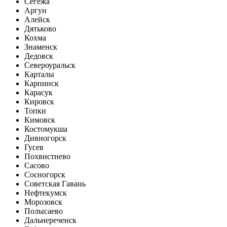
Сегежа
Аргун
Алейск
Дятьково
Кохма
Знаменск
Дедовск
Североуральск
Карталы
Карпинск
Карасук
Кировск
Топки
Кимовск
Костомукша
Дивногорск
Гусев
Похвистнево
Сасово
Сосногорск
Советская Гавань
Нефтекумск
Морозовск
Полысаево
Дальнереченск