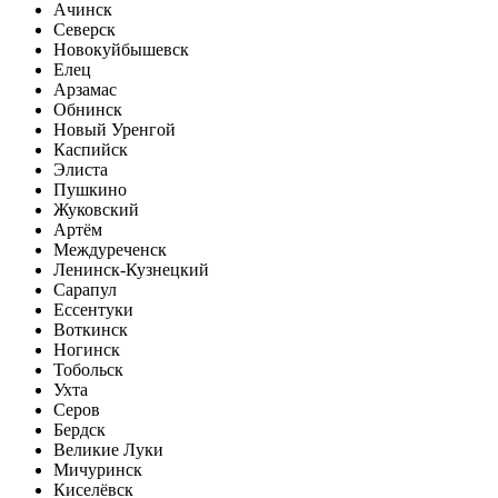
Ачинск
Северск
Новокуйбышевск
Елец
Арзамас
Обнинск
Новый Уренгой
Каспийск
Элиста
Пушкино
Жуковский
Артём
Междуреченск
Ленинск-Кузнецкий
Сарапул
Ессентуки
Воткинск
Ногинск
Тобольск
Ухта
Серов
Бердск
Великие Луки
Мичуринск
Киселёвск