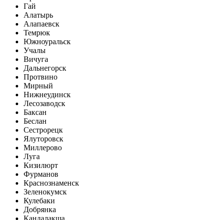
Гай
Алатырь
Алапаевск
Темрюк
Южноуральск
Учалы
Вичуга
Дальнегорск
Протвино
Мирный
Нижнеудинск
Лесозаводск
Баксан
Беслан
Сестрорецк
Ялуторовск
Миллерово
Луга
Кизилюрт
Фурманов
Краснознаменск
Зеленокумск
Кулебаки
Добрянка
Кандалакша