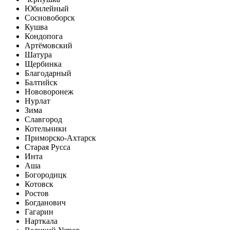
Юбилейный
Сосновоборск
Кушва
Кондопога
Артёмовский
Шатура
Щербинка
Благодарный
Балтийск
Нововоронеж
Нурлат
Зима
Славгород
Котельники
Приморско-Ахтарск
Старая Русса
Инта
Аша
Богородицк
Котовск
Ростов
Богданович
Гагарин
Нарткала