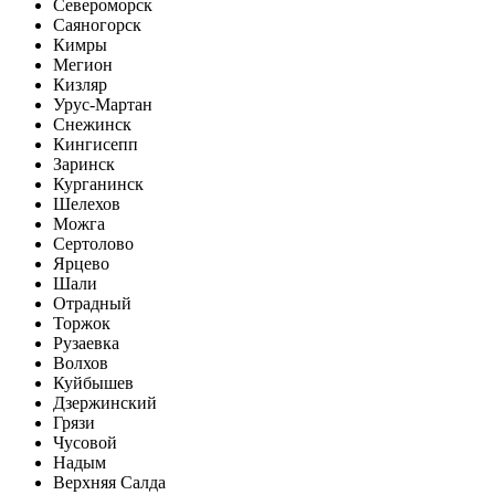
Североморск
Саяногорск
Кимры
Мегион
Кизляр
Урус-Мартан
Снежинск
Кингисепп
Заринск
Курганинск
Шелехов
Можга
Сертолово
Ярцево
Шали
Отрадный
Торжок
Рузаевка
Волхов
Куйбышев
Дзержинский
Грязи
Чусовой
Надым
Верхняя Салда