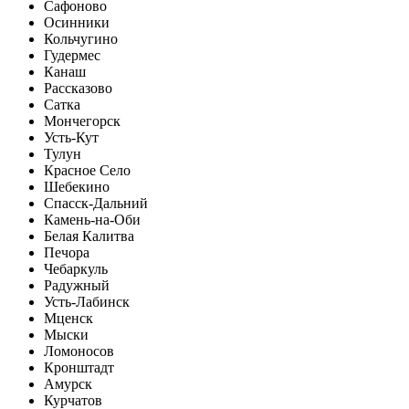
Сафоново
Осинники
Кольчугино
Гудермес
Канаш
Рассказово
Сатка
Мончегорск
Усть-Кут
Тулун
Красное Село
Шебекино
Спасск-Дальний
Камень-на-Оби
Белая Калитва
Печора
Чебаркуль
Радужный
Усть-Лабинск
Мценск
Мыски
Ломоносов
Кронштадт
Амурск
Курчатов