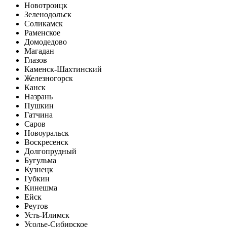
Новотроицк
Зеленодольск
Соликамск
Раменское
Домодедово
Магадан
Глазов
Каменск-Шахтинский
Железногорск
Канск
Назрань
Пушкин
Гатчина
Саров
Новоуральск
Воскресенск
Долгопрудный
Бугульма
Кузнецк
Губкин
Кинешма
Ейск
Реутов
Усть-Илимск
Усолье-Сибирское