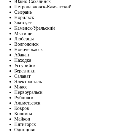
Южно-Сахалинск
Петропавловск-Камчатский
Сызрань
Норильск
Златоуст
Каменск-Уральский
Мытищи
Люберцы
Волгодонск
Новочеркасск
Абакан
Находка
Уссурийск
Березники
Салават
Электросталь
Миасс
Первоуральск
Рубцовск
Альметьевск
Ковров
Коломна
Майкоп
Пятигорск
Одинцово