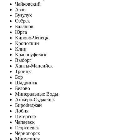
Чайковский
Азов
Бузулук
Озёрск
Балашов
Юрга
Кирово-Чепецк
Кропоткин
Клин
Красноуфимск
Выборг
Ханты-Мансийск
Троицк
Бор
Шадринск
Белово
Минеральные Воды
Анжеро-Судженск
Биробиджан
Лобня
Петергоф
Чапаевск
Георгиевск
Черногорск
Минусинск