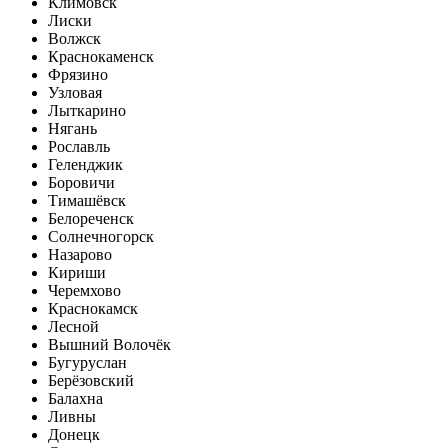
Климовск
Лиски
Волжск
Краснокаменск
Фрязино
Узловая
Лыткарино
Нягань
Рославль
Геленджик
Боровичи
Тимашёвск
Белореченск
Солнечногорск
Назарово
Кириши
Черемхово
Краснокамск
Лесной
Вышний Волочёк
Бугуруслан
Берёзовский
Балахна
Ливны
Донецк