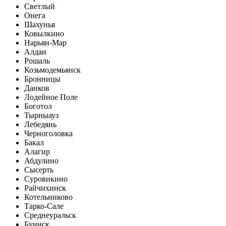
Светлый
Онега
Шахунья
Ковылкино
Нарьян-Мар
Алдан
Рошаль
Козьмодемьянск
Бронницы
Данков
Лодейное Поле
Боготол
Тырныауз
Лебедянь
Черноголовка
Бакал
Алагир
Абдулино
Сысерть
Суровикино
Райчихинск
Котельниково
Тарко-Сале
Среднеуральск
Буинск