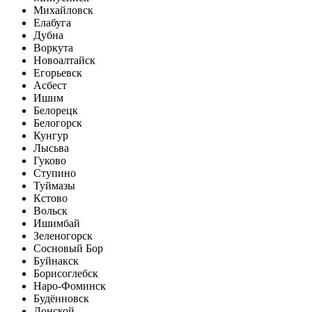
Михайловск
Елабуга
Дубна
Воркута
Новоалтайск
Егорьевск
Асбест
Ишим
Белорецк
Белогорск
Кунгур
Лысьва
Гуково
Ступино
Туймазы
Кстово
Вольск
Ишимбай
Зеленогорск
Сосновый Бор
Буйнакск
Борисоглебск
Наро-Фоминск
Будённовск
Донской