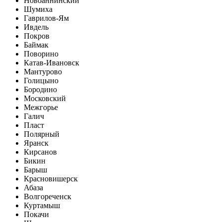
Новоаннинский
Шумиха
Гаврилов-Ям
Ивдель
Покров
Баймак
Поворино
Катав-Ивановск
Мантурово
Голицыно
Бородино
Московский
Межгорье
Галич
Пласт
Полярный
Яранск
Кирсанов
Бикин
Барыш
Красновишерск
Абаза
Волгореченск
Куртамыш
Покачи