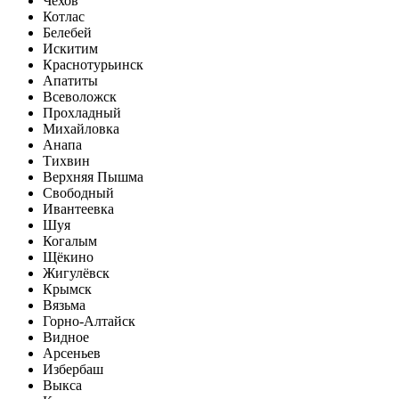
Чехов
Котлас
Белебей
Искитим
Краснотурьинск
Апатиты
Всеволожск
Прохладный
Михайловка
Анапа
Тихвин
Верхняя Пышма
Свободный
Ивантеевка
Шуя
Когалым
Щёкино
Жигулёвск
Крымск
Вязьма
Горно-Алтайск
Видное
Арсеньев
Избербаш
Выкса