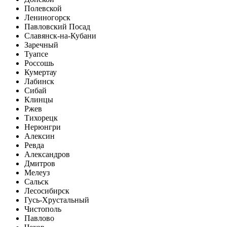
Полевской
Лениногорск
Павловский Посад
Славянск-на-Кубани
Заречный
Туапсе
Россошь
Кумертау
Лабинск
Сибай
Клинцы
Ржев
Тихорецк
Нерюнгри
Алексин
Ревда
Александров
Дмитров
Мелеуз
Сальск
Лесосибирск
Гусь-Хрустальный
Чистополь
Павлово