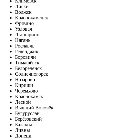
Климовск
Лиски
Волжск
Краснокаменск
Фрязино
Узловая
Лыткарино
Нягань
Рославль
Геленджик
Боровичи
Тимашёвск
Белореченск
Солнечногорск
Назарово
Кириши
Черемхово
Краснокамск
Лесной
Вышний Волочёк
Бугуруслан
Берёзовский
Балахна
Ливны
Донецк