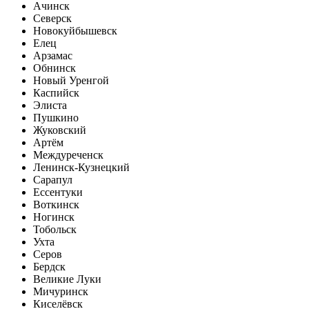
Ачинск
Северск
Новокуйбышевск
Елец
Арзамас
Обнинск
Новый Уренгой
Каспийск
Элиста
Пушкино
Жуковский
Артём
Междуреченск
Ленинск-Кузнецкий
Сарапул
Ессентуки
Воткинск
Ногинск
Тобольск
Ухта
Серов
Бердск
Великие Луки
Мичуринск
Киселёвск