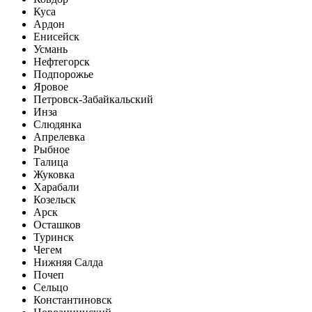
Куса
Ардон
Енисейск
Усмань
Нефтегорск
Подпорожье
Яровое
Петровск-Забайкальский
Инза
Слюдянка
Апрелевка
Рыбное
Талица
Жуковка
Харабали
Козельск
Арск
Осташков
Туринск
Чегем
Нижняя Салда
Почеп
Сельцо
Константиновск