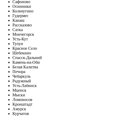
Сафоново
Осинники
Кольчугино
Гудермес
Канаш
Рассказово
Сатка
Мончегорск
Усть-Кут
Тулун
Красное Село
Шебекино
Спасск-Дальний
Камень-на-Оби
Белая Калитва
Печора
Чебаркуль
Радужный
Усть-Лабинск
Мценск
Мыски
Ломоносов
Кронштадт
Амурск
Курчатов