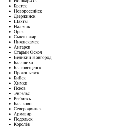
Йошкар-Ола
Братск
Новороссийск
Дзержинск
Шахты
Нальчик
Орск
Сыктывкар
Нижнекамск
Ангарск
Старый Оскол
Великий Новгород
Балашиха
Благовещенск
Прокопьевск
Бийск
Химки
Псков
Энгельс
Рыбинск
Балаково
Северодвинск
Армавир
Подольск
Королёв