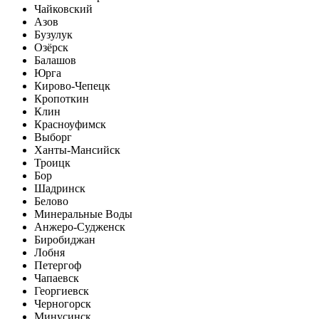
Чайковский
Азов
Бузулук
Озёрск
Балашов
Юрга
Кирово-Чепецк
Кропоткин
Клин
Красноуфимск
Выборг
Ханты-Мансийск
Троицк
Бор
Шадринск
Белово
Минеральные Воды
Анжеро-Судженск
Биробиджан
Лобня
Петергоф
Чапаевск
Георгиевск
Черногорск
Минусинск