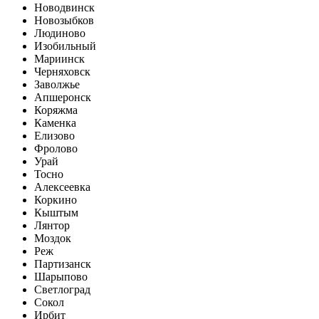
Новодвинск
Новозыбков
Людиново
Изобильный
Мариинск
Черняховск
Заволжье
Апшеронск
Коряжма
Каменка
Елизово
Фролово
Урай
Тосно
Алексеевка
Коркино
Кыштым
Лянтор
Моздок
Реж
Партизанск
Шарыпово
Светлоград
Сокол
Ирбит