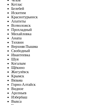
Чехов
Котлас
Белебей
Искитим
Краснотурьинск
Апатиты
Всеволожск
Прохладный
Михайловка
Анапа
Тихвин
Верхняя Пышма
Свободный
Ивантеевка
Шуя
Когалым
Щёкино
Жигулёвск
Крымск
Вязьма
Горно-Алтайск
Видное
Арсеньев
Избербаш
Выкса