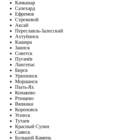
Качканар
Салехард
Ефремов
Стрежевой
Аксай
Переславль-Залесский
Ахтубинск
Кашира
Заинск
Советск
Пугачёв
Лангепас
Бирск
Урюпинск
Моршанск
Пыть-Ях
Конаково
Ртищево
Вязники
Кореновск
Усинск
Тутаев
Красный Сулин
Саянск
Большой Камень