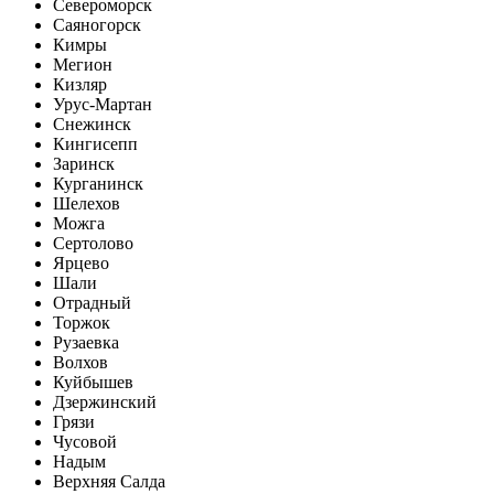
Североморск
Саяногорск
Кимры
Мегион
Кизляр
Урус-Мартан
Снежинск
Кингисепп
Заринск
Курганинск
Шелехов
Можга
Сертолово
Ярцево
Шали
Отрадный
Торжок
Рузаевка
Волхов
Куйбышев
Дзержинский
Грязи
Чусовой
Надым
Верхняя Салда