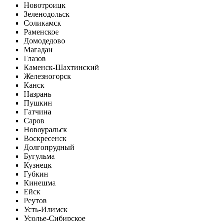
Новотроицк
Зеленодольск
Соликамск
Раменское
Домодедово
Магадан
Глазов
Каменск-Шахтинский
Железногорск
Канск
Назрань
Пушкин
Гатчина
Саров
Новоуральск
Воскресенск
Долгопрудный
Бугульма
Кузнецк
Губкин
Кинешма
Ейск
Реутов
Усть-Илимск
Усолье-Сибирское