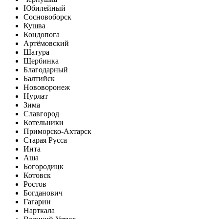
Юбилейный
Сосновоборск
Кушва
Кондопога
Артёмовский
Шатура
Щербинка
Благодарный
Балтийск
Нововоронеж
Нурлат
Зима
Славгород
Котельники
Приморско-Ахтарск
Старая Русса
Инта
Аша
Богородицк
Котовск
Ростов
Богданович
Гагарин
Нарткала