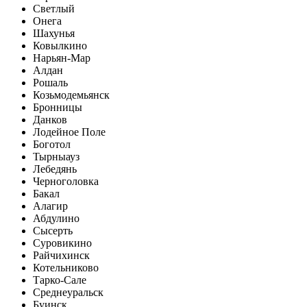
Светлый
Онега
Шахунья
Ковылкино
Нарьян-Мар
Алдан
Рошаль
Козьмодемьянск
Бронницы
Данков
Лодейное Поле
Боготол
Тырныауз
Лебедянь
Черноголовка
Бакал
Алагир
Абдулино
Сысерть
Суровикино
Райчихинск
Котельниково
Тарко-Сале
Среднеуральск
Буинск