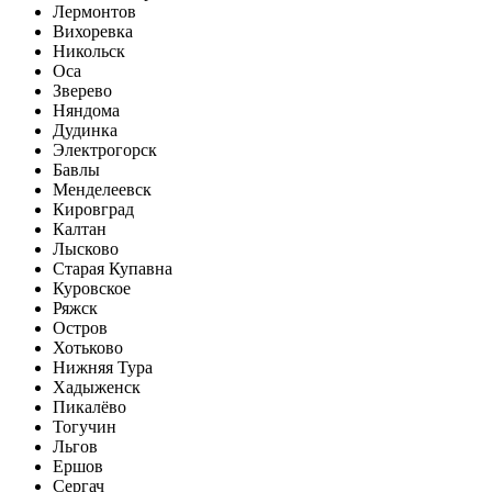
Лермонтов
Вихоревка
Никольск
Оса
Зверево
Няндома
Дудинка
Электрогорск
Бавлы
Менделеевск
Кировград
Калтан
Лысково
Старая Купавна
Куровское
Ряжск
Остров
Хотьково
Нижняя Тура
Хадыженск
Пикалёво
Тогучин
Льгов
Ершов
Сергач