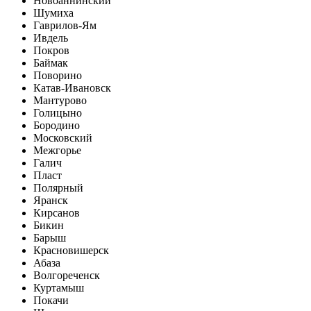
Новоаннинский
Шумиха
Гаврилов-Ям
Ивдель
Покров
Баймак
Поворино
Катав-Ивановск
Мантурово
Голицыно
Бородино
Московский
Межгорье
Галич
Пласт
Полярный
Яранск
Кирсанов
Бикин
Барыш
Красновишерск
Абаза
Волгореченск
Куртамыш
Покачи