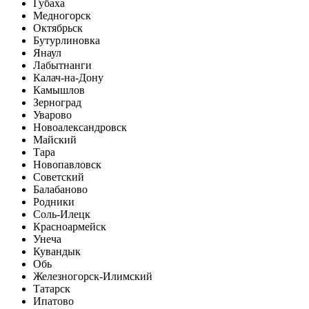
Губаха
Медногорск
Октябрьск
Бутурлиновка
Янаул
Лабытнанги
Калач-на-Дону
Камышлов
Зерноград
Уварово
Новоалександровск
Майский
Тара
Новопавловск
Советский
Балабаново
Родники
Соль-Илецк
Красноармейск
Унеча
Кувандык
Обь
Железногорск-Илимский
Татарск
Ипатово