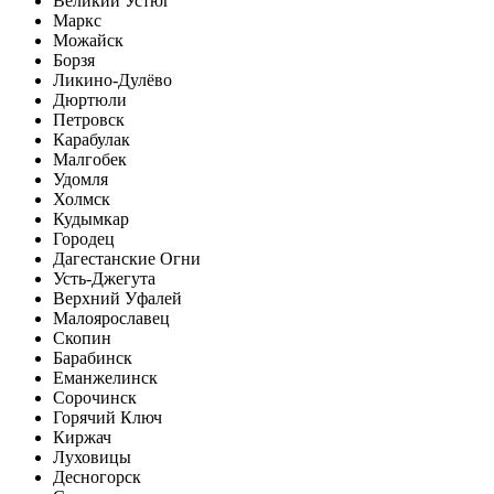
Великий Устюг
Маркс
Можайск
Борзя
Ликино-Дулёво
Дюртюли
Петровск
Карабулак
Малгобек
Удомля
Холмск
Кудымкар
Городец
Дагестанские Огни
Усть-Джегута
Верхний Уфалей
Малоярославец
Скопин
Барабинск
Еманжелинск
Сорочинск
Горячий Ключ
Киржач
Луховицы
Десногорск