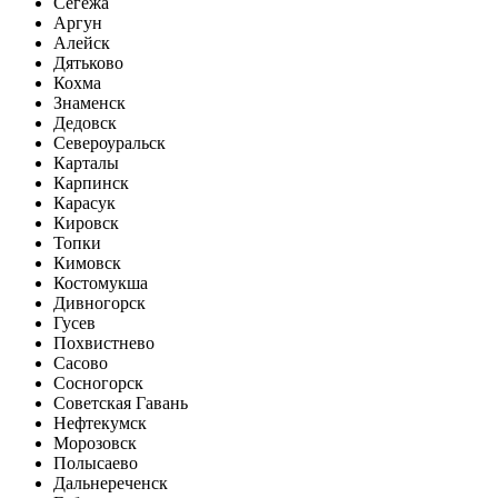
Сегежа
Аргун
Алейск
Дятьково
Кохма
Знаменск
Дедовск
Североуральск
Карталы
Карпинск
Карасук
Кировск
Топки
Кимовск
Костомукша
Дивногорск
Гусев
Похвистнево
Сасово
Сосногорск
Советская Гавань
Нефтекумск
Морозовск
Полысаево
Дальнереченск