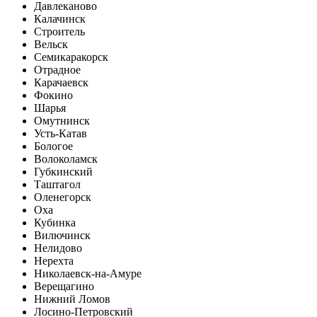
Давлеканово
Калачинск
Строитель
Вельск
Семикаракорск
Отрадное
Карачаевск
Фокино
Шарья
Омутнинск
Усть-Катав
Бологое
Волоколамск
Губкинский
Таштагол
Оленегорск
Оха
Кубинка
Вилючинск
Нелидово
Нерехта
Николаевск-на-Амуре
Верещагино
Нижний Ломов
Лосино-Петровский