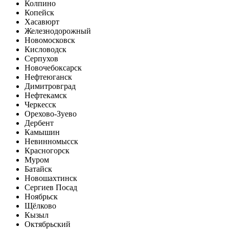
Колпино
Копейск
Хасавюрт
Железнодорожный
Новомосковск
Кисловодск
Серпухов
Новочебоксарск
Нефтеюганск
Димитровград
Нефтекамск
Черкесск
Орехово-Зуево
Дербент
Камышин
Невинномысск
Красногорск
Муром
Батайск
Новошахтинск
Сергиев Посад
Ноябрьск
Щёлково
Кызыл
Октябрьский