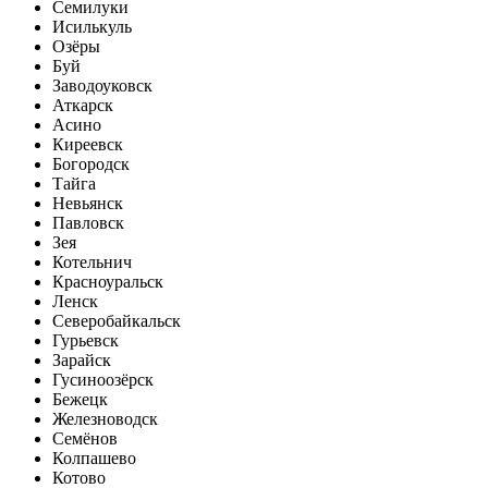
Семилуки
Исилькуль
Озёры
Буй
Заводоуковск
Аткарск
Асино
Киреевск
Богородск
Тайга
Невьянск
Павловск
Зея
Котельнич
Красноуральск
Ленск
Северобайкальск
Гурьевск
Зарайск
Гусиноозёрск
Бежецк
Железноводск
Семёнов
Колпашево
Котово