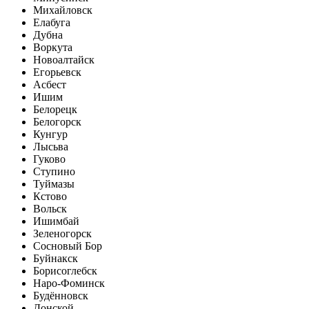
Михайловск
Елабуга
Дубна
Воркута
Новоалтайск
Егорьевск
Асбест
Ишим
Белорецк
Белогорск
Кунгур
Лысьва
Гуково
Ступино
Туймазы
Кстово
Вольск
Ишимбай
Зеленогорск
Сосновый Бор
Буйнакск
Борисоглебск
Наро-Фоминск
Будённовск
Донской