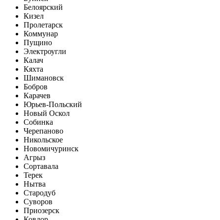
Белоярский
Кизел
Пролетарск
Коммунар
Пущино
Электроугли
Калач
Кяхта
Шимановск
Бобров
Карачев
Юрьев-Польский
Новый Оскол
Собинка
Черепаново
Никольское
Новомичуринск
Агрыз
Сортавала
Терек
Нытва
Стародуб
Суворов
Приозерск
Ковдор