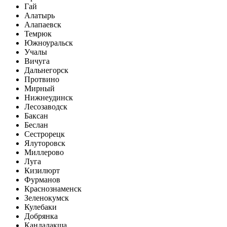
Гай
Алатырь
Алапаевск
Темрюк
Южноуральск
Учалы
Вичуга
Дальнегорск
Протвино
Мирный
Нижнеудинск
Лесозаводск
Баксан
Беслан
Сестрорецк
Ялуторовск
Миллерово
Луга
Кизилюрт
Фурманов
Краснознаменск
Зеленокумск
Кулебаки
Добрянка
Кандалакша