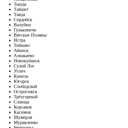
Тында
Тайшет
Тавда
Сердобск
Валуйки
Гулькевичи
Вятские Поляны
Истра
Тейково
Абинск
Азнакаево
Новокубанск
Сухой Лог
Углич
Кинель
Югорск
Слободской
Острогожск
Трёхгорный
Сланцы
Корсаков
Касимов
Шумерля
Муравленко
Чернушка