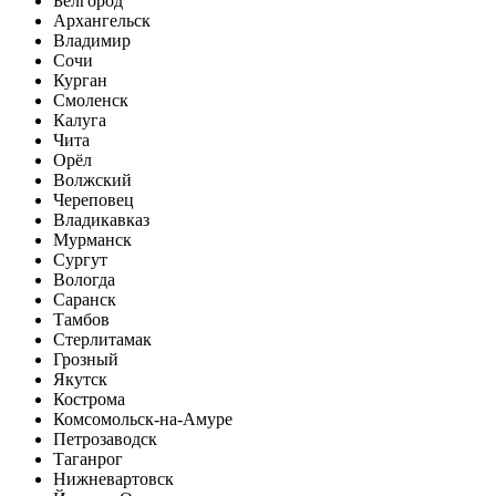
Белгород
Архангельск
Владимир
Сочи
Курган
Смоленск
Калуга
Чита
Орёл
Волжский
Череповец
Владикавказ
Мурманск
Сургут
Вологда
Саранск
Тамбов
Стерлитамак
Грозный
Якутск
Кострома
Комсомольск-на-Амуре
Петрозаводск
Таганрог
Нижневартовск