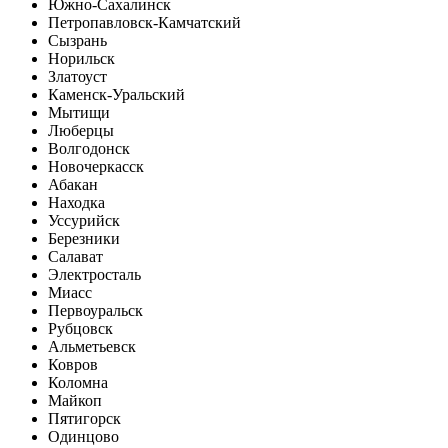
Южно-Сахалинск
Петропавловск-Камчатский
Сызрань
Норильск
Златоуст
Каменск-Уральский
Мытищи
Люберцы
Волгодонск
Новочеркасск
Абакан
Находка
Уссурийск
Березники
Салават
Электросталь
Миасс
Первоуральск
Рубцовск
Альметьевск
Ковров
Коломна
Майкоп
Пятигорск
Одинцово