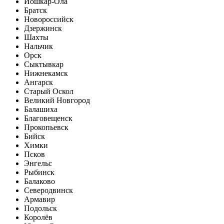
Йошкар-Ола
Братск
Новороссийск
Дзержинск
Шахты
Нальчик
Орск
Сыктывкар
Нижнекамск
Ангарск
Старый Оскол
Великий Новгород
Балашиха
Благовещенск
Прокопьевск
Бийск
Химки
Псков
Энгельс
Рыбинск
Балаково
Северодвинск
Армавир
Подольск
Королёв