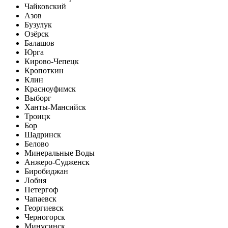
Чайковский
Азов
Бузулук
Озёрск
Балашов
Юрга
Кирово-Чепецк
Кропоткин
Клин
Красноуфимск
Выборг
Ханты-Мансийск
Троицк
Бор
Шадринск
Белово
Минеральные Воды
Анжеро-Судженск
Биробиджан
Лобня
Петергоф
Чапаевск
Георгиевск
Черногорск
Минусинск