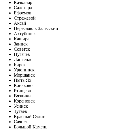
Качканар
Салехард
Ефремов
Стрежевой
Аксай
Переславль-Залесский
Ахтубинск
Кашира
Заинск
Советск
Пугачёв
Лангепас
Бирск
Урюпинск
Моршанск
Пыть-Ях
Конаково
Ртищево
Вязники
Кореновск
Усинск
Тутаев
Красный Сулин
Саянск
Большой Камень