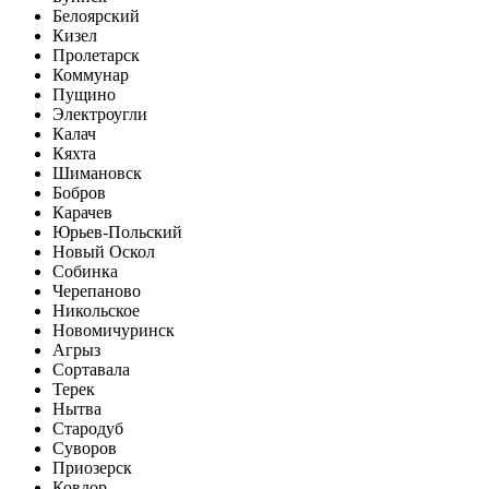
Белоярский
Кизел
Пролетарск
Коммунар
Пущино
Электроугли
Калач
Кяхта
Шимановск
Бобров
Карачев
Юрьев-Польский
Новый Оскол
Собинка
Черепаново
Никольское
Новомичуринск
Агрыз
Сортавала
Терек
Нытва
Стародуб
Суворов
Приозерск
Ковдор