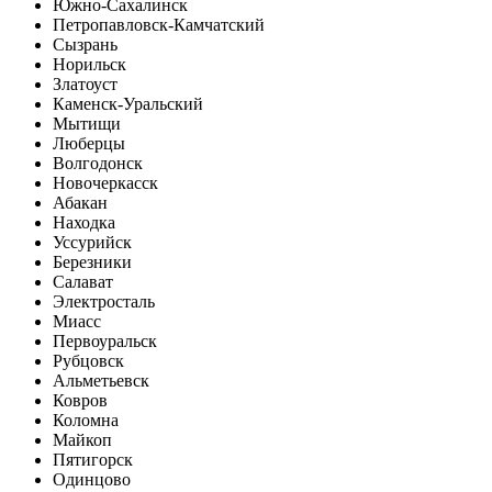
Южно-Сахалинск
Петропавловск-Камчатский
Сызрань
Норильск
Златоуст
Каменск-Уральский
Мытищи
Люберцы
Волгодонск
Новочеркасск
Абакан
Находка
Уссурийск
Березники
Салават
Электросталь
Миасс
Первоуральск
Рубцовск
Альметьевск
Ковров
Коломна
Майкоп
Пятигорск
Одинцово