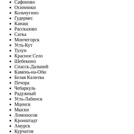
Сафоново
Осинники
Кольчугино
Гудермес
Канаш
Рассказово
Сатка
Мончегорск
Усть-Кут
Тулун
Красное Село
Шебекино
Спасск-Дальний
Камень-на-Оби
Белая Калитва
Печора
Чебаркуль
Радужный
Усть-Лабинск
Мценск
Мыски
Ломоносов
Кронштадт
Амурск
Курчатов