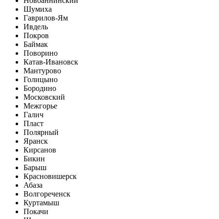
Новоаннинский
Шумиха
Гаврилов-Ям
Ивдель
Покров
Баймак
Поворино
Катав-Ивановск
Мантурово
Голицыно
Бородино
Московский
Межгорье
Галич
Пласт
Полярный
Яранск
Кирсанов
Бикин
Барыш
Красновишерск
Абаза
Волгореченск
Куртамыш
Покачи