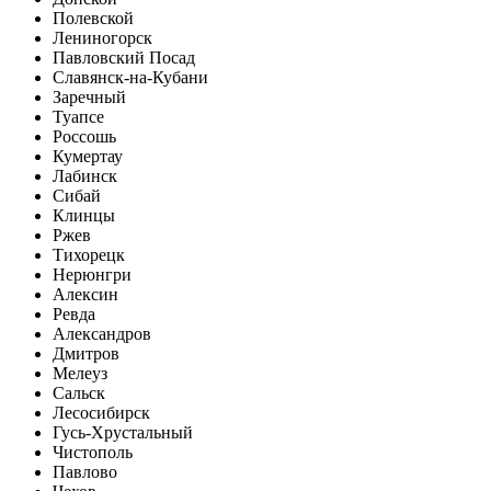
Полевской
Лениногорск
Павловский Посад
Славянск-на-Кубани
Заречный
Туапсе
Россошь
Кумертау
Лабинск
Сибай
Клинцы
Ржев
Тихорецк
Нерюнгри
Алексин
Ревда
Александров
Дмитров
Мелеуз
Сальск
Лесосибирск
Гусь-Хрустальный
Чистополь
Павлово