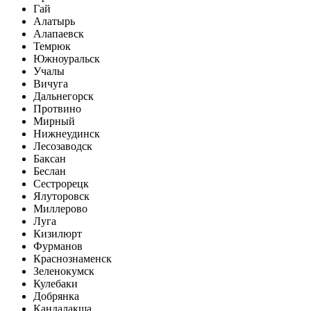
Гай
Алатырь
Алапаевск
Темрюк
Южноуральск
Учалы
Вичуга
Дальнегорск
Протвино
Мирный
Нижнеудинск
Лесозаводск
Баксан
Беслан
Сестрорецк
Ялуторовск
Миллерово
Луга
Кизилюрт
Фурманов
Краснознаменск
Зеленокумск
Кулебаки
Добрянка
Кандалакша