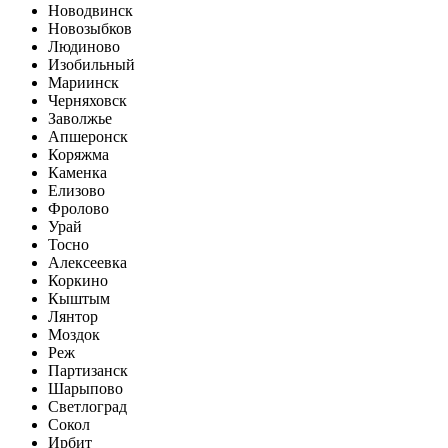
Новодвинск
Новозыбков
Людиново
Изобильный
Мариинск
Черняховск
Заволжье
Апшеронск
Коряжма
Каменка
Елизово
Фролово
Урай
Тосно
Алексеевка
Коркино
Кыштым
Лянтор
Моздок
Реж
Партизанск
Шарыпово
Светлоград
Сокол
Ирбит