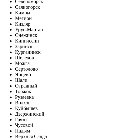
Североморск
Саяногорск
Кимры
Мегион
Кизляр
Урус-Мартан
Снежинск
Кингисепп
Заринск
Курганинск
Шелехов
Можга
Сертолово
Ярцево
Шали
Отрадный
Торжок
Рузаевка
Волхов
Куйбышев
Дзержинский
Грязи
Чусовой
Надым
Верхняя Салда