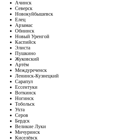
Ачинск
Северск
Новокуйбышевск
Елец
Арзамас
Обнинск
Новый Уренгой
Каспийск
Элиста
Пушкино
Жуковский
Артём
Междуреченск
Ленинск-Кузнецкий
Сарапул
Ессентуки
Воткинск
Ногинск
Тобольск
Ухта
Серов
Бердск
Великие Луки
Мичуринск
Киселёвск