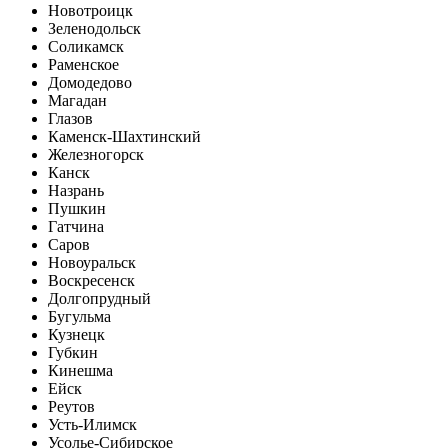
Новотроицк
Зеленодольск
Соликамск
Раменское
Домодедово
Магадан
Глазов
Каменск-Шахтинский
Железногорск
Канск
Назрань
Пушкин
Гатчина
Саров
Новоуральск
Воскресенск
Долгопрудный
Бугульма
Кузнецк
Губкин
Кинешма
Ейск
Реутов
Усть-Илимск
Усолье-Сибирское