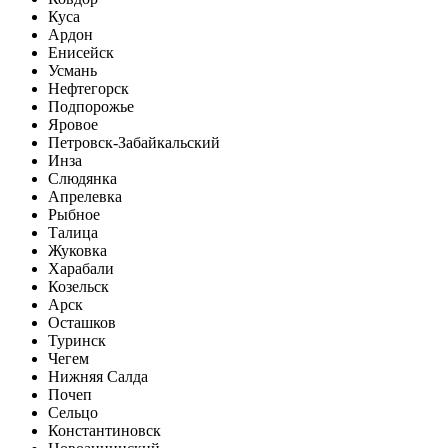
Куса
Ардон
Енисейск
Усмань
Нефтегорск
Подпорожье
Яровое
Петровск-Забайкальский
Инза
Слюдянка
Апрелевка
Рыбное
Талица
Жуковка
Харабали
Козельск
Арск
Осташков
Туринск
Чегем
Нижняя Салда
Почеп
Сельцо
Константиновск