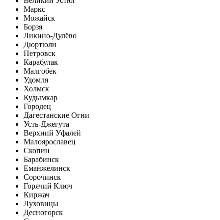
Великий Устюг
Маркс
Можайск
Борзя
Ликино-Дулёво
Дюртюли
Петровск
Карабулак
Малгобек
Удомля
Холмск
Кудымкар
Городец
Дагестанские Огни
Усть-Джегута
Верхний Уфалей
Малоярославец
Скопин
Барабинск
Еманжелинск
Сорочинск
Горячий Ключ
Киржач
Луховицы
Десногорск