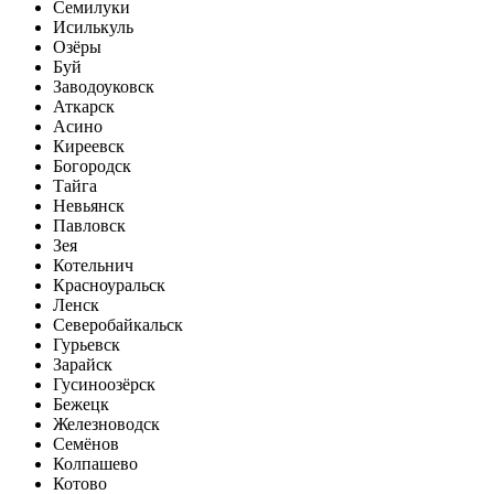
Семилуки
Исилькуль
Озёры
Буй
Заводоуковск
Аткарск
Асино
Киреевск
Богородск
Тайга
Невьянск
Павловск
Зея
Котельнич
Красноуральск
Ленск
Северобайкальск
Гурьевск
Зарайск
Гусиноозёрск
Бежецк
Железноводск
Семёнов
Колпашево
Котово