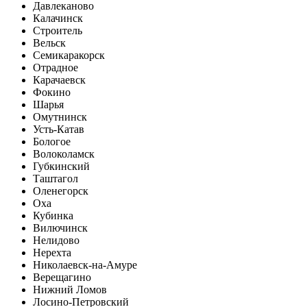
Давлеканово
Калачинск
Строитель
Вельск
Семикаракорск
Отрадное
Карачаевск
Фокино
Шарья
Омутнинск
Усть-Катав
Бологое
Волоколамск
Губкинский
Таштагол
Оленегорск
Оха
Кубинка
Вилючинск
Нелидово
Нерехта
Николаевск-на-Амуре
Верещагино
Нижний Ломов
Лосино-Петровский