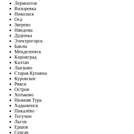
Лермонтов
Вихоревка
Никольск
Оса
Зверево
Няндома
Дудинка
Электрогорск
Бавлы
Менделеевск
Кировград
Калтан
Лысково
Старая Купавна
Куровское
Ряжск
Остров
Хотьково
Нижняя Тура
Хадыженск
Пикалёво
Тогучин
Льгов
Ершов
Сергач