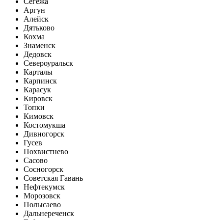
Сегежа
Аргун
Алейск
Дятьково
Кохма
Знаменск
Дедовск
Североуральск
Карталы
Карпинск
Карасук
Кировск
Топки
Кимовск
Костомукша
Дивногорск
Гусев
Похвистнево
Сасово
Сосногорск
Советская Гавань
Нефтекумск
Морозовск
Полысаево
Дальнереченск