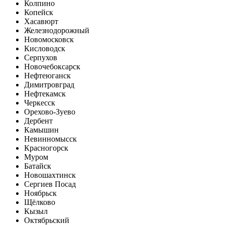
Колпино
Копейск
Хасавюрт
Железнодорожный
Новомосковск
Кисловодск
Серпухов
Новочебоксарск
Нефтеюганск
Димитровград
Нефтекамск
Черкесск
Орехово-Зуево
Дербент
Камышин
Невинномысск
Красногорск
Муром
Батайск
Новошахтинск
Сергиев Посад
Ноябрьск
Щёлково
Кызыл
Октябрьский