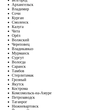
Белгород
Архангельск
Владимир
Сочи
Курган
Смоленск
Калуга
Чита
Орёл
Волжский
Череповец
Владикавказ
Мурманск
Сургут
Вологда
Саранск
Тамбов
Стерлитамак
Грозный
Якутск
Кострома
Комсомольск-на-Амуре
Петрозаводск
Таганрог
Нижневартовск