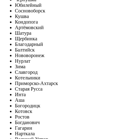
Юбилейный
Сосновоборск
Кушва
Кондопога
Артёмовский
Шатура
Щербинка
Благодарный
Балтийск
Нововоронеж
Нурлат
Зима
Славгород
Котельники
Приморско-Ахтарск
Старая Русса
Инта
Аша
Богородицк
Котовск
Ростов
Богданович
Гагарин
Нарткала