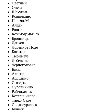
Светлый
Онега
Шахунья
Ковылкино
Нарьян-Мар
Алдан
Рошаль
Козьмодемьянск
Бронницы
Данков
Лодейное Поле
Боготол
Тырныауз
Лебедянь
Черноголовка
Бакал
Алагир
Абдулино
Сысерть
Суровикино
Райчихинск
Котельниково
Тарко-Сале
Среднеуральск
Буинск