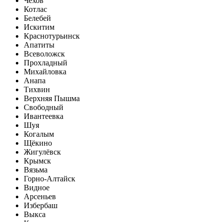
Чехов
Котлас
Белебей
Искитим
Краснотурьинск
Апатиты
Всеволожск
Прохладный
Михайловка
Анапа
Тихвин
Верхняя Пышма
Свободный
Ивантеевка
Шуя
Когалым
Щёкино
Жигулёвск
Крымск
Вязьма
Горно-Алтайск
Видное
Арсеньев
Избербаш
Выкса