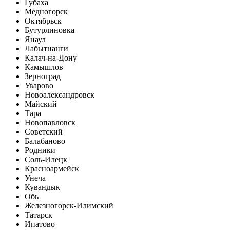
Губаха
Медногорск
Октябрьск
Бутурлиновка
Янаул
Лабытнанги
Калач-на-Дону
Камышлов
Зерноград
Уварово
Новоалександровск
Майский
Тара
Новопавловск
Советский
Балабаново
Родники
Соль-Илецк
Красноармейск
Унеча
Кувандык
Обь
Железногорск-Илимский
Татарск
Ипатово