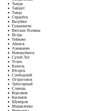
Тында
Тайшет
Тавда
Сердобск
Валуйки
Гулькевичи
Вятские Поляны
Истра
Тейково
Абинск
Азнакаево
Новокубанск
Сухой Лог
Углич
Кинель
Югорск
Слободской
Острогожск
Трёхгорный
Сланцы
Корсаков
Касимов
Шумерля
Муравленко
Чернушка