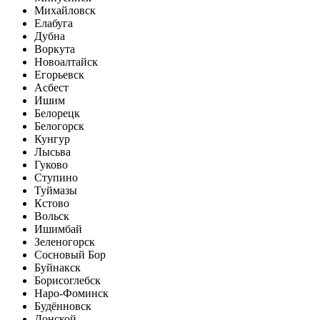
Михайловск
Елабуга
Дубна
Воркута
Новоалтайск
Егорьевск
Асбест
Ишим
Белорецк
Белогорск
Кунгур
Лысьва
Гуково
Ступино
Туймазы
Кстово
Вольск
Ишимбай
Зеленогорск
Сосновый Бор
Буйнакск
Борисоглебск
Наро-Фоминск
Будённовск
Донской