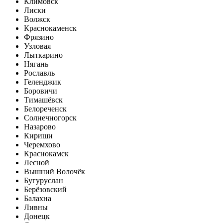
Климовск
Лиски
Волжск
Краснокаменск
Фрязино
Узловая
Лыткарино
Нягань
Рославль
Геленджик
Боровичи
Тимашёвск
Белореченск
Солнечногорск
Назарово
Кириши
Черемхово
Краснокамск
Лесной
Вышний Волочёк
Бугуруслан
Берёзовский
Балахна
Ливны
Донецк