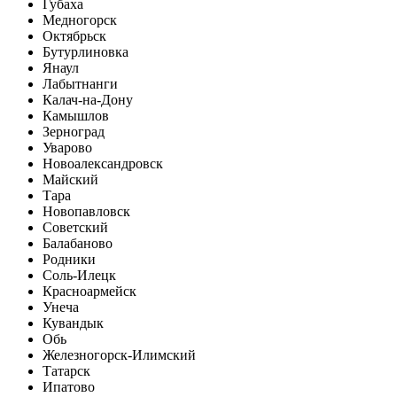
Губаха
Медногорск
Октябрьск
Бутурлиновка
Янаул
Лабытнанги
Калач-на-Дону
Камышлов
Зерноград
Уварово
Новоалександровск
Майский
Тара
Новопавловск
Советский
Балабаново
Родники
Соль-Илецк
Красноармейск
Унеча
Кувандык
Обь
Железногорск-Илимский
Татарск
Ипатово