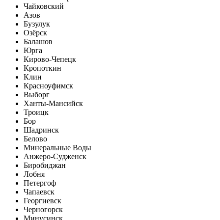
Чайковский
Азов
Бузулук
Озёрск
Балашов
Юрга
Кирово-Чепецк
Кропоткин
Клин
Красноуфимск
Выборг
Ханты-Мансийск
Троицк
Бор
Шадринск
Белово
Минеральные Воды
Анжеро-Судженск
Биробиджан
Лобня
Петергоф
Чапаевск
Георгиевск
Черногорск
Минусинск