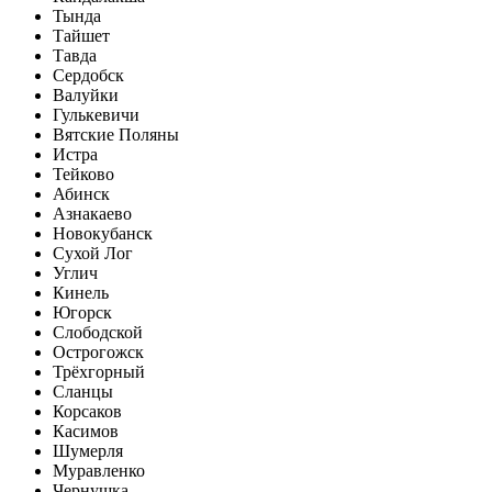
Тында
Тайшет
Тавда
Сердобск
Валуйки
Гулькевичи
Вятские Поляны
Истра
Тейково
Абинск
Азнакаево
Новокубанск
Сухой Лог
Углич
Кинель
Югорск
Слободской
Острогожск
Трёхгорный
Сланцы
Корсаков
Касимов
Шумерля
Муравленко
Чернушка