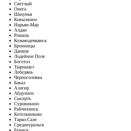
Светлый
Онега
Шахунья
Ковылкино
Нарьян-Мар
Алдан
Рошаль
Козьмодемьянск
Бронницы
Данков
Лодейное Поле
Боготол
Тырныауз
Лебедянь
Черноголовка
Бакал
Алагир
Абдулино
Сысерть
Суровикино
Райчихинск
Котельниково
Тарко-Сале
Среднеуральск
Буинск