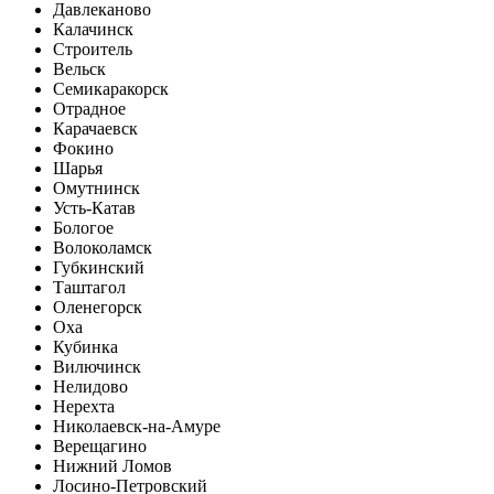
Давлеканово
Калачинск
Строитель
Вельск
Семикаракорск
Отрадное
Карачаевск
Фокино
Шарья
Омутнинск
Усть-Катав
Бологое
Волоколамск
Губкинский
Таштагол
Оленегорск
Оха
Кубинка
Вилючинск
Нелидово
Нерехта
Николаевск-на-Амуре
Верещагино
Нижний Ломов
Лосино-Петровский