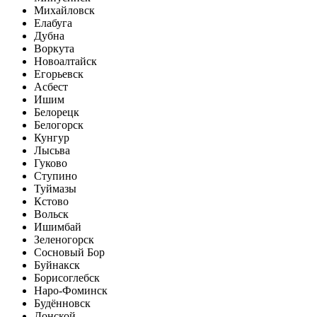
Михайловск
Елабуга
Дубна
Воркута
Новоалтайск
Егорьевск
Асбест
Ишим
Белорецк
Белогорск
Кунгур
Лысьва
Гуково
Ступино
Туймазы
Кстово
Вольск
Ишимбай
Зеленогорск
Сосновый Бор
Буйнакск
Борисоглебск
Наро-Фоминск
Будённовск
Донской