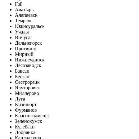
Гай
Алатырь
Алапаевск
Темрюк
Южноуральск
Учалы
Вичуга
Дальнегорск
Протвино
Мирный
Нижнеудинск
Лесозаводск
Баксан
Беслан
Сестрорецк
Ялуторовск
Миллерово
Луга
Кизилюрт
Фурманов
Краснознаменск
Зеленокумск
Кулебаки
Добрянка
Кандалакша