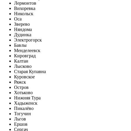
Лермонтов
Вихоревка
Никольск
Оса
Зверево
Няндома
Дудинка
Электрогорск
Бавлы
Менделеевск
Кировград
Калтан
Лысково
Старая Купавна
Куровское
Ряжск
Остров
Хотьково
Нижняя Тура
Хадыженск
Пикалёво
Тогучин
Льгов
Ершов
Сергач