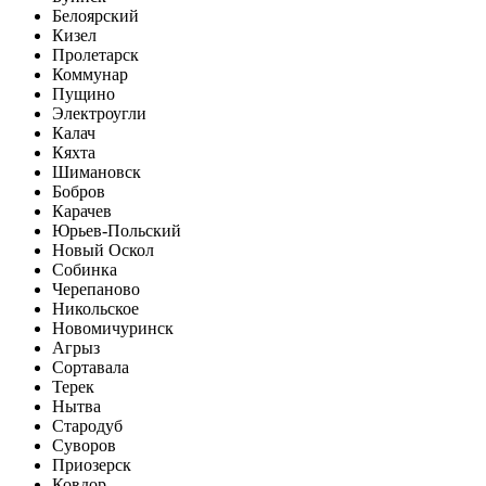
Белоярский
Кизел
Пролетарск
Коммунар
Пущино
Электроугли
Калач
Кяхта
Шимановск
Бобров
Карачев
Юрьев-Польский
Новый Оскол
Собинка
Черепаново
Никольское
Новомичуринск
Агрыз
Сортавала
Терек
Нытва
Стародуб
Суворов
Приозерск
Ковдор