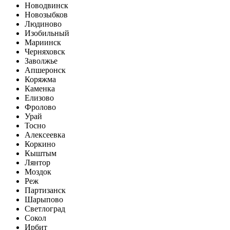
Новодвинск
Новозыбков
Людиново
Изобильный
Мариинск
Черняховск
Заволжье
Апшеронск
Коряжма
Каменка
Елизово
Фролово
Урай
Тосно
Алексеевка
Коркино
Кыштым
Лянтор
Моздок
Реж
Партизанск
Шарыпово
Светлоград
Сокол
Ирбит