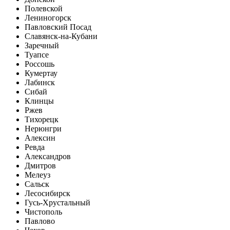
Полевской
Лениногорск
Павловский Посад
Славянск-на-Кубани
Заречный
Туапсе
Россошь
Кумертау
Лабинск
Сибай
Клинцы
Ржев
Тихорецк
Нерюнгри
Алексин
Ревда
Александров
Дмитров
Мелеуз
Сальск
Лесосибирск
Гусь-Хрустальный
Чистополь
Павлово