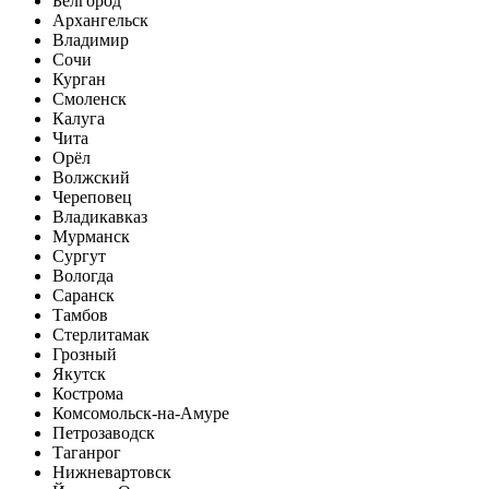
Белгород
Архангельск
Владимир
Сочи
Курган
Смоленск
Калуга
Чита
Орёл
Волжский
Череповец
Владикавказ
Мурманск
Сургут
Вологда
Саранск
Тамбов
Стерлитамак
Грозный
Якутск
Кострома
Комсомольск-на-Амуре
Петрозаводск
Таганрог
Нижневартовск