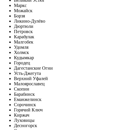
Великий Устюг
Маркс
Можайск
Борзя
Ликино-Дулёво
Дюртюли
Петровск
Карабулак
Малгобек
Удомля
Холмск
Кудымкар
Городец
Дагестанские Огни
Усть-Джегута
Верхний Уфалей
Малоярославец
Скопин
Барабинск
Еманжелинск
Сорочинск
Горячий Ключ
Киржач
Луховицы
Десногорск