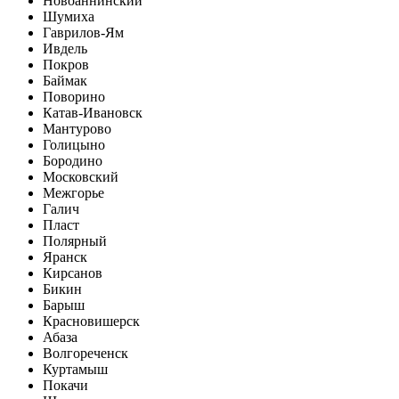
Новоаннинский
Шумиха
Гаврилов-Ям
Ивдель
Покров
Баймак
Поворино
Катав-Ивановск
Мантурово
Голицыно
Бородино
Московский
Межгорье
Галич
Пласт
Полярный
Яранск
Кирсанов
Бикин
Барыш
Красновишерск
Абаза
Волгореченск
Куртамыш
Покачи