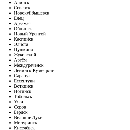
Ачинск
Северск
Новокуйбышевск
Елец
Арзамас
Обнинск
Новый Уренгой
Каспийск
Элиста
Пушкино
Жуковский
Артём
Междуреченск
Ленинск-Кузнецкий
Сарапул
Ессентуки
Воткинск
Ногинск
Тобольск
Ухта
Серов
Бердск
Великие Луки
Мичуринск
Киселёвск