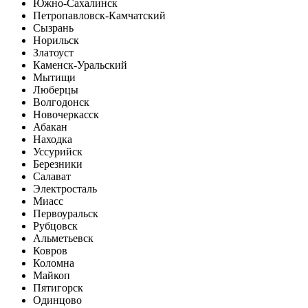
Южно-Сахалинск
Петропавловск-Камчатский
Сызрань
Норильск
Златоуст
Каменск-Уральский
Мытищи
Люберцы
Волгодонск
Новочеркасск
Абакан
Находка
Уссурийск
Березники
Салават
Электросталь
Миасс
Первоуральск
Рубцовск
Альметьевск
Ковров
Коломна
Майкоп
Пятигорск
Одинцово