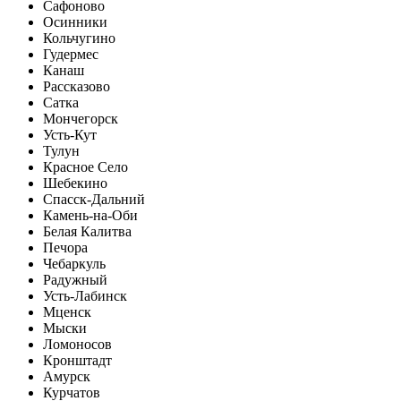
Сафоново
Осинники
Кольчугино
Гудермес
Канаш
Рассказово
Сатка
Мончегорск
Усть-Кут
Тулун
Красное Село
Шебекино
Спасск-Дальний
Камень-на-Оби
Белая Калитва
Печора
Чебаркуль
Радужный
Усть-Лабинск
Мценск
Мыски
Ломоносов
Кронштадт
Амурск
Курчатов