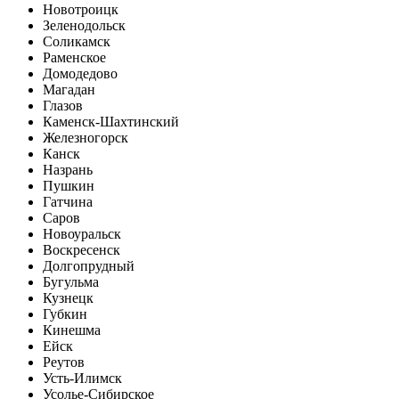
Новотроицк
Зеленодольск
Соликамск
Раменское
Домодедово
Магадан
Глазов
Каменск-Шахтинский
Железногорск
Канск
Назрань
Пушкин
Гатчина
Саров
Новоуральск
Воскресенск
Долгопрудный
Бугульма
Кузнецк
Губкин
Кинешма
Ейск
Реутов
Усть-Илимск
Усолье-Сибирское