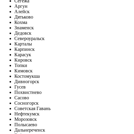
Сегежа
Аргун
Алейск
Дятьково
Кохма
Знаменск
Дедовск
Североуральск
Карталы
Карпинск
Карасук
Кировск
Топки
Кимовск
Костомукша
Дивногорск
Гусев
Похвистнево
Сасово
Сосногорск
Советская Гавань
Нефтекумск
Морозовск
Полысаево
Дальнереченск