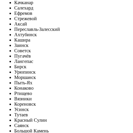
Качканар
Салехард
Ефремов
Стрежевой
Аксай
Переславль-Залесский
Ахтубинск
Кашира
Заинск
Советск
Пугачёв
Лангепас
Бирск
Урюпинск
Моршанск
Пыть-Ях
Конаково
Ртищево
Вязники
Кореновск
Усинск
Тутаев
Красный Сулин
Саянск
Большой Камень