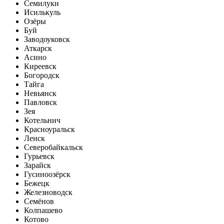
Семилуки
Исилькуль
Озёры
Буй
Заводоуковск
Аткарск
Асино
Киреевск
Богородск
Тайга
Невьянск
Павловск
Зея
Котельнич
Красноуральск
Ленск
Северобайкальск
Гурьевск
Зарайск
Гусиноозёрск
Бежецк
Железноводск
Семёнов
Колпашево
Котово