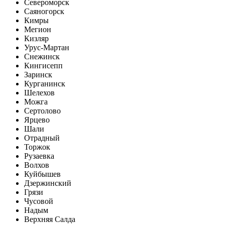
Североморск
Саяногорск
Кимры
Мегион
Кизляр
Урус-Мартан
Снежинск
Кингисепп
Заринск
Курганинск
Шелехов
Можга
Сертолово
Ярцево
Шали
Отрадный
Торжок
Рузаевка
Волхов
Куйбышев
Дзержинский
Грязи
Чусовой
Надым
Верхняя Салда