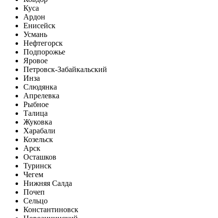
Куса
Ардон
Енисейск
Усмань
Нефтегорск
Подпорожье
Яровое
Петровск-Забайкальский
Инза
Слюдянка
Апрелевка
Рыбное
Талица
Жуковка
Харабали
Козельск
Арск
Осташков
Туринск
Чегем
Нижняя Салда
Почеп
Сельцо
Константиновск