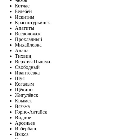
Чехов
Котлас
Белебей
Искитим
Краснотурьинск
Апатиты
Всеволожск
Прохладный
Михайловка
Анапа
Тихвин
Верхняя Пышма
Свободный
Ивантеевка
Шуя
Когалым
Щёкино
Жигулёвск
Крымск
Вязьма
Горно-Алтайск
Видное
Арсеньев
Избербаш
Выкса