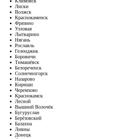
Климовск
Лиски
Волжск
Краснокаменск
Фрязино
Узловая
Лыткарино
Нягань
Рославль
Геленджик
Боровичи
Тимашёвск
Белореченск
Солнечногорск
Назарово
Кириши
Черемхово
Краснокамск
Лесной
Вышний Волочёк
Бугуруслан
Берёзовский
Балахна
Ливны
Донецк