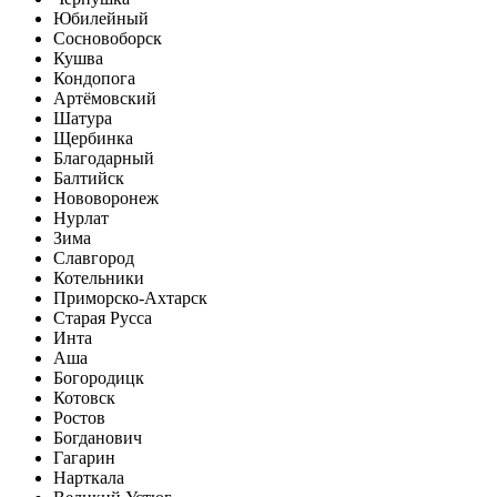
Юбилейный
Сосновоборск
Кушва
Кондопога
Артёмовский
Шатура
Щербинка
Благодарный
Балтийск
Нововоронеж
Нурлат
Зима
Славгород
Котельники
Приморско-Ахтарск
Старая Русса
Инта
Аша
Богородицк
Котовск
Ростов
Богданович
Гагарин
Нарткала