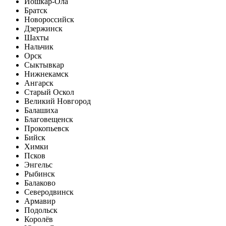
Йошкар-Ола
Братск
Новороссийск
Дзержинск
Шахты
Нальчик
Орск
Сыктывкар
Нижнекамск
Ангарск
Старый Оскол
Великий Новгород
Балашиха
Благовещенск
Прокопьевск
Бийск
Химки
Псков
Энгельс
Рыбинск
Балаково
Северодвинск
Армавир
Подольск
Королёв