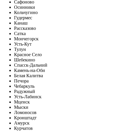
Сафоново
Осинники
Кольчугино
Гудермес
Канаш
Рассказово
Сатка
Мончегорск
Усть-Кут
Тулун
Красное Село
Шебекино
Спасск-Дальний
Камень-на-Оби
Белая Калитва
Печора
Чебаркуль
Радужный
Усть-Лабинск
Мценск
Мыски
Ломоносов
Кронштадт
Амурск
Курчатов