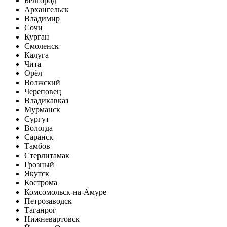
Белгород
Архангельск
Владимир
Сочи
Курган
Смоленск
Калуга
Чита
Орёл
Волжский
Череповец
Владикавказ
Мурманск
Сургут
Вологда
Саранск
Тамбов
Стерлитамак
Грозный
Якутск
Кострома
Комсомольск-на-Амуре
Петрозаводск
Таганрог
Нижневартовск