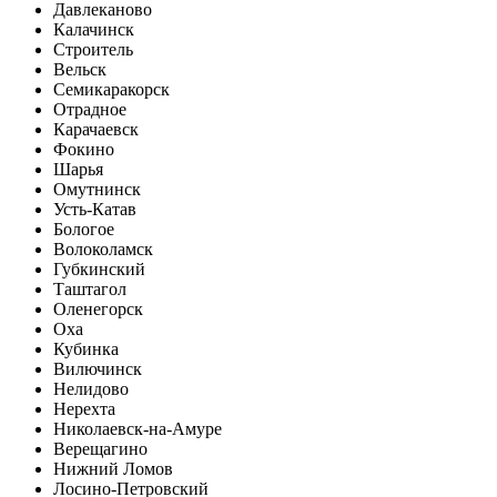
Давлеканово
Калачинск
Строитель
Вельск
Семикаракорск
Отрадное
Карачаевск
Фокино
Шарья
Омутнинск
Усть-Катав
Бологое
Волоколамск
Губкинский
Таштагол
Оленегорск
Оха
Кубинка
Вилючинск
Нелидово
Нерехта
Николаевск-на-Амуре
Верещагино
Нижний Ломов
Лосино-Петровский