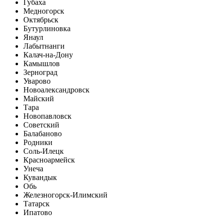
Губаха
Медногорск
Октябрьск
Бутурлиновка
Янаул
Лабытнанги
Калач-на-Дону
Камышлов
Зерноград
Уварово
Новоалександровск
Майский
Тара
Новопавловск
Советский
Балабаново
Родники
Соль-Илецк
Красноармейск
Унеча
Кувандык
Обь
Железногорск-Илимский
Татарск
Ипатово