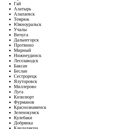
Гай
Алатырь
Алапаевск
Темрюк
Южноуральск
Учалы
Вичуга
Дальнегорск
Протвино
Мирный
Нижнеудинск
Лесозаводск
Баксан
Беслан
Сестрорецк
Ялуторовск
Миллерово
Луга
Кизилюрт
Фурманов
Краснознаменск
Зеленокумск
Кулебаки
Добрянка
Кандалакша