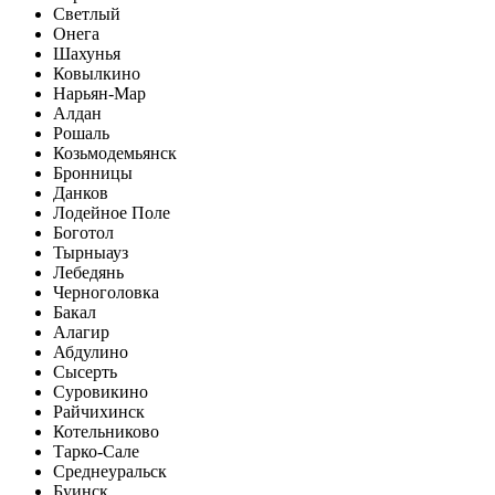
Светлый
Онега
Шахунья
Ковылкино
Нарьян-Мар
Алдан
Рошаль
Козьмодемьянск
Бронницы
Данков
Лодейное Поле
Боготол
Тырныауз
Лебедянь
Черноголовка
Бакал
Алагир
Абдулино
Сысерть
Суровикино
Райчихинск
Котельниково
Тарко-Сале
Среднеуральск
Буинск