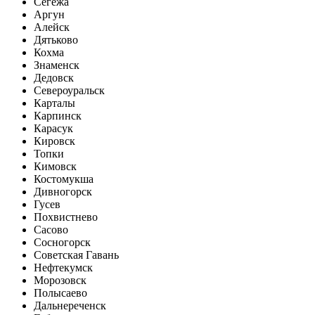
Сегежа
Аргун
Алейск
Дятьково
Кохма
Знаменск
Дедовск
Североуральск
Карталы
Карпинск
Карасук
Кировск
Топки
Кимовск
Костомукша
Дивногорск
Гусев
Похвистнево
Сасово
Сосногорск
Советская Гавань
Нефтекумск
Морозовск
Полысаево
Дальнереченск