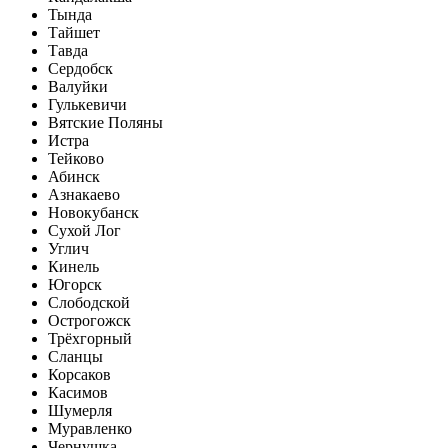
Тында
Тайшет
Тавда
Сердобск
Валуйки
Гулькевичи
Вятские Поляны
Истра
Тейково
Абинск
Азнакаево
Новокубанск
Сухой Лог
Углич
Кинель
Югорск
Слободской
Острогожск
Трёхгорный
Сланцы
Корсаков
Касимов
Шумерля
Муравленко
Чернушка