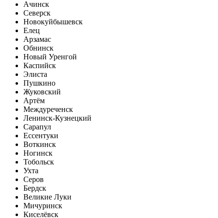
Ачинск
Северск
Новокуйбышевск
Елец
Арзамас
Обнинск
Новый Уренгой
Каспийск
Элиста
Пушкино
Жуковский
Артём
Междуреченск
Ленинск-Кузнецкий
Сарапул
Ессентуки
Воткинск
Ногинск
Тобольск
Ухта
Серов
Бердск
Великие Луки
Мичуринск
Киселёвск