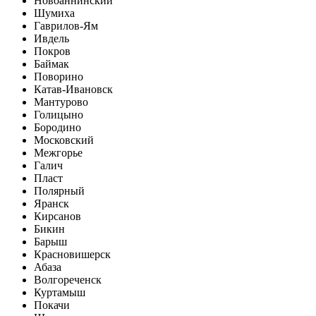
Новоаннинский
Шумиха
Гаврилов-Ям
Ивдель
Покров
Баймак
Поворино
Катав-Ивановск
Мантурово
Голицыно
Бородино
Московский
Межгорье
Галич
Пласт
Полярный
Яранск
Кирсанов
Бикин
Барыш
Красновишерск
Абаза
Волгореченск
Куртамыш
Покачи