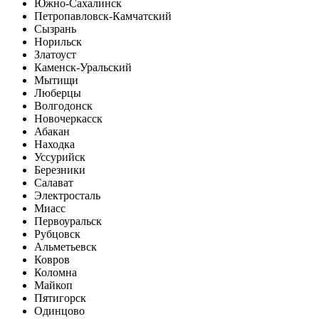
Южно-Сахалинск
Петропавловск-Камчатский
Сызрань
Норильск
Златоуст
Каменск-Уральский
Мытищи
Люберцы
Волгодонск
Новочеркасск
Абакан
Находка
Уссурийск
Березники
Салават
Электросталь
Миасс
Первоуральск
Рубцовск
Альметьевск
Ковров
Коломна
Майкоп
Пятигорск
Одинцово