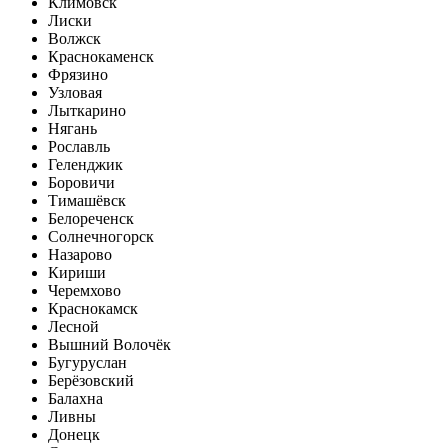
Климовск
Лиски
Волжск
Краснокаменск
Фрязино
Узловая
Лыткарино
Нягань
Рославль
Геленджик
Боровичи
Тимашёвск
Белореченск
Солнечногорск
Назарово
Кириши
Черемхово
Краснокамск
Лесной
Вышний Волочёк
Бугуруслан
Берёзовский
Балахна
Ливны
Донецк