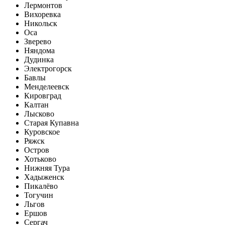
Лермонтов
Вихоревка
Никольск
Оса
Зверево
Няндома
Дудинка
Электрогорск
Бавлы
Менделеевск
Кировград
Калтан
Лысково
Старая Купавна
Куровское
Ряжск
Остров
Хотьково
Нижняя Тура
Хадыженск
Пикалёво
Тогучин
Льгов
Ершов
Сергач