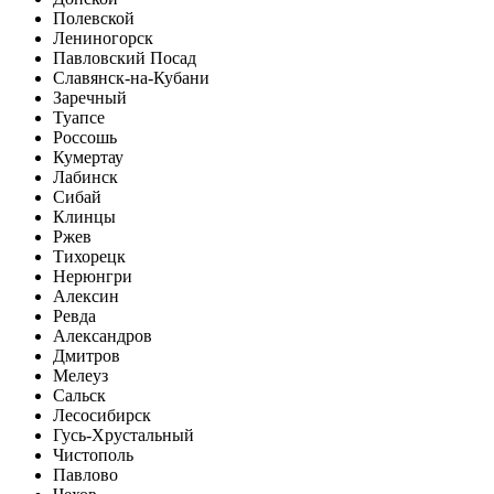
Полевской
Лениногорск
Павловский Посад
Славянск-на-Кубани
Заречный
Туапсе
Россошь
Кумертау
Лабинск
Сибай
Клинцы
Ржев
Тихорецк
Нерюнгри
Алексин
Ревда
Александров
Дмитров
Мелеуз
Сальск
Лесосибирск
Гусь-Хрустальный
Чистополь
Павлово