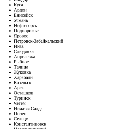
Куса
Ардон
Енисейск
Усмань
Нефтегорск
Подпорожье
Яровое
Петровск-Забайкальский
Инза
Слюдянка
Апрелевка
Рыбное
Талица
Жуковка
Харабали
Козельск
Арск
Осташков
Туринск
Чегем
Нижняя Салда
Почеп
Сельцо
Константиновск