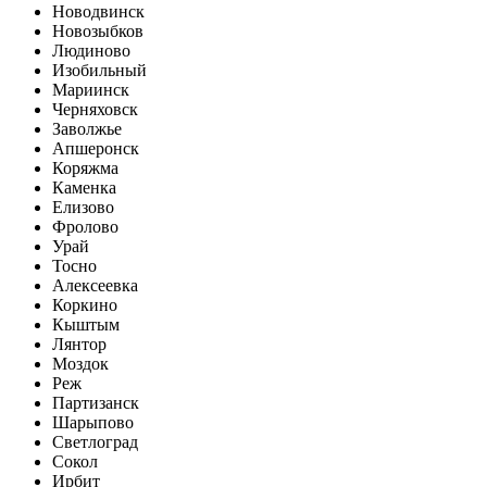
Новодвинск
Новозыбков
Людиново
Изобильный
Мариинск
Черняховск
Заволжье
Апшеронск
Коряжма
Каменка
Елизово
Фролово
Урай
Тосно
Алексеевка
Коркино
Кыштым
Лянтор
Моздок
Реж
Партизанск
Шарыпово
Светлоград
Сокол
Ирбит