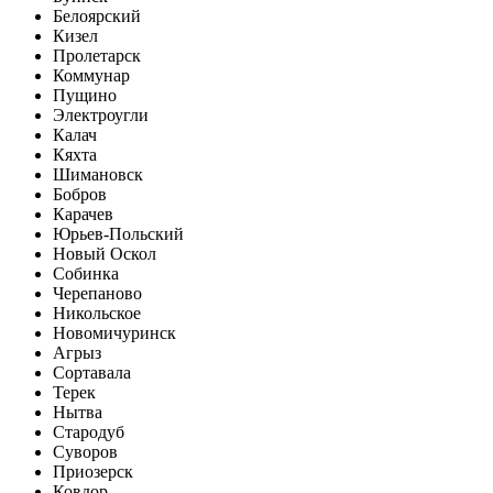
Белоярский
Кизел
Пролетарск
Коммунар
Пущино
Электроугли
Калач
Кяхта
Шимановск
Бобров
Карачев
Юрьев-Польский
Новый Оскол
Собинка
Черепаново
Никольское
Новомичуринск
Агрыз
Сортавала
Терек
Нытва
Стародуб
Суворов
Приозерск
Ковдор