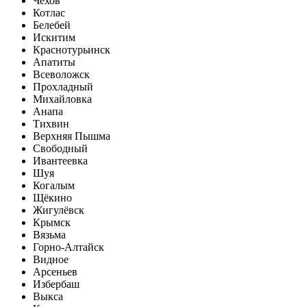
Чехов
Котлас
Белебей
Искитим
Краснотурьинск
Апатиты
Всеволожск
Прохладный
Михайловка
Анапа
Тихвин
Верхняя Пышма
Свободный
Ивантеевка
Шуя
Когалым
Щёкино
Жигулёвск
Крымск
Вязьма
Горно-Алтайск
Видное
Арсеньев
Избербаш
Выкса