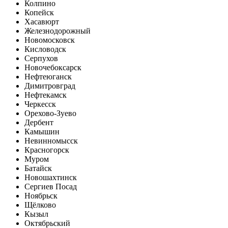
Колпино
Копейск
Хасавюрт
Железнодорожный
Новомосковск
Кисловодск
Серпухов
Новочебоксарск
Нефтеюганск
Димитровград
Нефтекамск
Черкесск
Орехово-Зуево
Дербент
Камышин
Невинномысск
Красногорск
Муром
Батайск
Новошахтинск
Сергиев Посад
Ноябрьск
Щёлково
Кызыл
Октябрьский