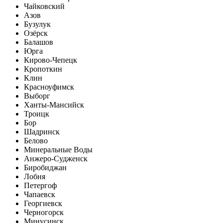
Чайковский
Азов
Бузулук
Озёрск
Балашов
Юрга
Кирово-Чепецк
Кропоткин
Клин
Красноуфимск
Выборг
Ханты-Мансийск
Троицк
Бор
Шадринск
Белово
Минеральные Воды
Анжеро-Судженск
Биробиджан
Лобня
Петергоф
Чапаевск
Георгиевск
Черногорск
Минусинск