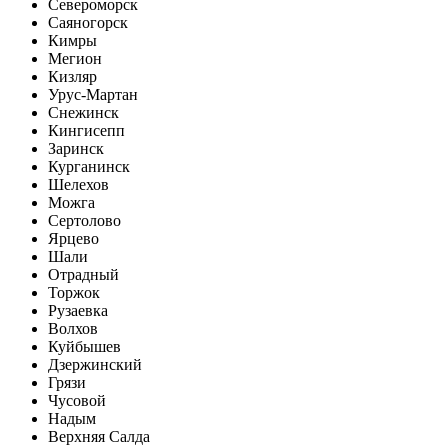
Североморск
Саяногорск
Кимры
Мегион
Кизляр
Урус-Мартан
Снежинск
Кингисепп
Заринск
Курганинск
Шелехов
Можга
Сертолово
Ярцево
Шали
Отрадный
Торжок
Рузаевка
Волхов
Куйбышев
Дзержинский
Грязи
Чусовой
Надым
Верхняя Салда