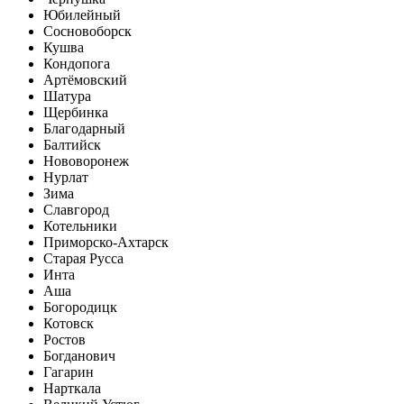
Юбилейный
Сосновоборск
Кушва
Кондопога
Артёмовский
Шатура
Щербинка
Благодарный
Балтийск
Нововоронеж
Нурлат
Зима
Славгород
Котельники
Приморско-Ахтарск
Старая Русса
Инта
Аша
Богородицк
Котовск
Ростов
Богданович
Гагарин
Нарткала