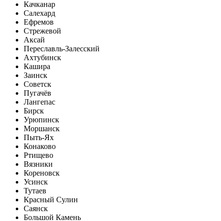
Качканар
Салехард
Ефремов
Стрежевой
Аксай
Переславль-Залесский
Ахтубинск
Кашира
Заинск
Советск
Пугачёв
Лангепас
Бирск
Урюпинск
Моршанск
Пыть-Ях
Конаково
Ртищево
Вязники
Кореновск
Усинск
Тутаев
Красный Сулин
Саянск
Большой Камень