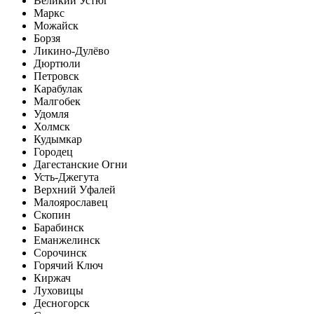
Великий Устюг
Маркс
Можайск
Борзя
Ликино-Дулёво
Дюртюли
Петровск
Карабулак
Малгобек
Удомля
Холмск
Кудымкар
Городец
Дагестанские Огни
Усть-Джегута
Верхний Уфалей
Малоярославец
Скопин
Барабинск
Еманжелинск
Сорочинск
Горячий Ключ
Киржач
Луховицы
Десногорск