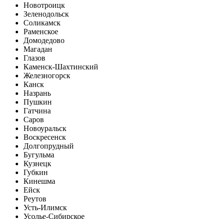
Новотроицк
Зеленодольск
Соликамск
Раменское
Домодедово
Магадан
Глазов
Каменск-Шахтинский
Железногорск
Канск
Назрань
Пушкин
Гатчина
Саров
Новоуральск
Воскресенск
Долгопрудный
Бугульма
Кузнецк
Губкин
Кинешма
Ейск
Реутов
Усть-Илимск
Усолье-Сибирское