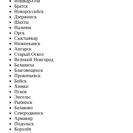
Йошкар-Ола
Братск
Новороссийск
Дзержинск
Шахты
Нальчик
Орск
Сыктывкар
Нижнекамск
Ангарск
Старый Оскол
Великий Новгород
Балашиха
Благовещенск
Прокопьевск
Бийск
Химки
Псков
Энгельс
Рыбинск
Балаково
Северодвинск
Армавир
Подольск
Королёв