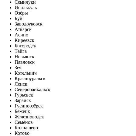
Семилуки
Исилькуль
Озёры
Буй
Заводоуковск
Аткарск
Асино
Киреевск
Богородск
Тайга
Невьянск
Павловск
Зея
Котельнич
Красноуральск
Ленск
Северобайкальск
Гурьевск
Зарайск
Гусиноозёрск
Бежецк
Железноводск
Семёнов
Колпашево
Котово