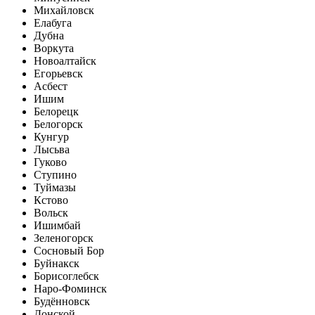
Михайловск
Елабуга
Дубна
Воркута
Новоалтайск
Егорьевск
Асбест
Ишим
Белорецк
Белогорск
Кунгур
Лысьва
Гуково
Ступино
Туймазы
Кстово
Вольск
Ишимбай
Зеленогорск
Сосновый Бор
Буйнакск
Борисоглебск
Наро-Фоминск
Будённовск
Донской