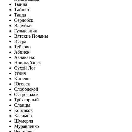
Тында
Тайшет
Тавда
Сердобск
Валуйки
Гулькевичи
Вятские Поляны
Истра
Тейково
Абинск
Азнакаево
Новокубанск
Сухой Лог
Углич
Кинель
Югорск
Слободской
Острогожск
Трёхгорный
Сланцы
Корсаков
Касимов
Шумерля
Муравленко
Чернушка