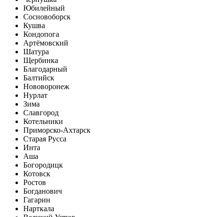
Юбилейный
Сосновоборск
Кушва
Кондопога
Артёмовский
Шатура
Щербинка
Благодарный
Балтийск
Нововоронеж
Нурлат
Зима
Славгород
Котельники
Приморско-Ахтарск
Старая Русса
Инта
Аша
Богородицк
Котовск
Ростов
Богданович
Гагарин
Нарткала