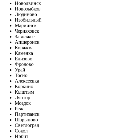
Новодвинск
Новозыбков
Людиново
Изобильный
Мариинск
Черняховск
Заволжье
Апшеронск
Коряжма
Каменка
Елизово
Фролово
Урай
Тосно
Алексеевка
Коркино
Кыштым
Лянтор
Моздок
Реж
Партизанск
Шарыпово
Светлоград
Сокол
Ирбит