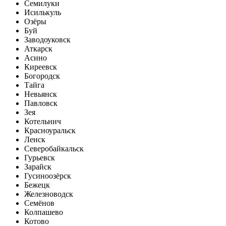
Семилуки
Исилькуль
Озёры
Буй
Заводоуковск
Аткарск
Асино
Киреевск
Богородск
Тайга
Невьянск
Павловск
Зея
Котельнич
Красноуральск
Ленск
Северобайкальск
Гурьевск
Зарайск
Гусиноозёрск
Бежецк
Железноводск
Семёнов
Колпашево
Котово