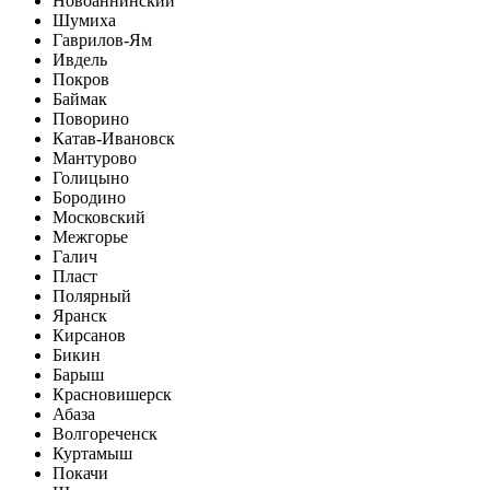
Новоаннинский
Шумиха
Гаврилов-Ям
Ивдель
Покров
Баймак
Поворино
Катав-Ивановск
Мантурово
Голицыно
Бородино
Московский
Межгорье
Галич
Пласт
Полярный
Яранск
Кирсанов
Бикин
Барыш
Красновишерск
Абаза
Волгореченск
Куртамыш
Покачи