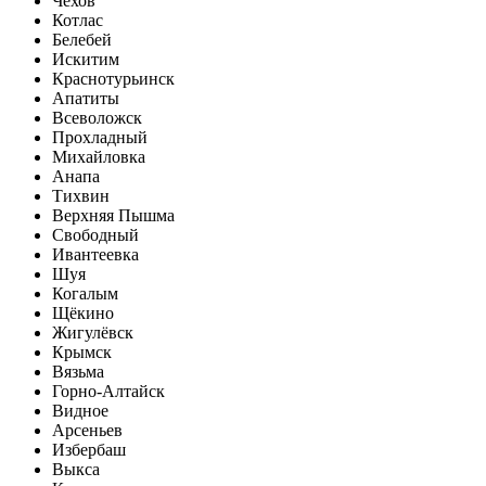
Чехов
Котлас
Белебей
Искитим
Краснотурьинск
Апатиты
Всеволожск
Прохладный
Михайловка
Анапа
Тихвин
Верхняя Пышма
Свободный
Ивантеевка
Шуя
Когалым
Щёкино
Жигулёвск
Крымск
Вязьма
Горно-Алтайск
Видное
Арсеньев
Избербаш
Выкса