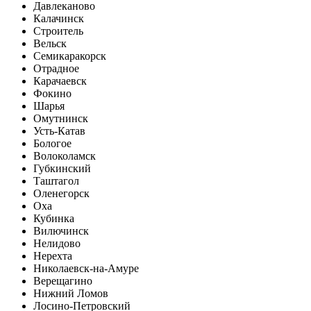
Давлеканово
Калачинск
Строитель
Вельск
Семикаракорск
Отрадное
Карачаевск
Фокино
Шарья
Омутнинск
Усть-Катав
Бологое
Волоколамск
Губкинский
Таштагол
Оленегорск
Оха
Кубинка
Вилючинск
Нелидово
Нерехта
Николаевск-на-Амуре
Верещагино
Нижний Ломов
Лосино-Петровский