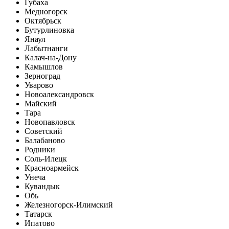
Губаха
Медногорск
Октябрьск
Бутурлиновка
Янаул
Лабытнанги
Калач-на-Дону
Камышлов
Зерноград
Уварово
Новоалександровск
Майский
Тара
Новопавловск
Советский
Балабаново
Родники
Соль-Илецк
Красноармейск
Унеча
Кувандык
Обь
Железногорск-Илимский
Татарск
Ипатово