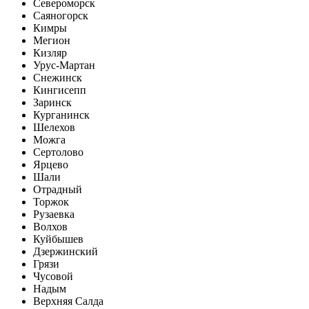
Североморск
Саяногорск
Кимры
Мегион
Кизляр
Урус-Мартан
Снежинск
Кингисепп
Заринск
Курганинск
Шелехов
Можга
Сертолово
Ярцево
Шали
Отрадный
Торжок
Рузаевка
Волхов
Куйбышев
Дзержинский
Грязи
Чусовой
Надым
Верхняя Салда