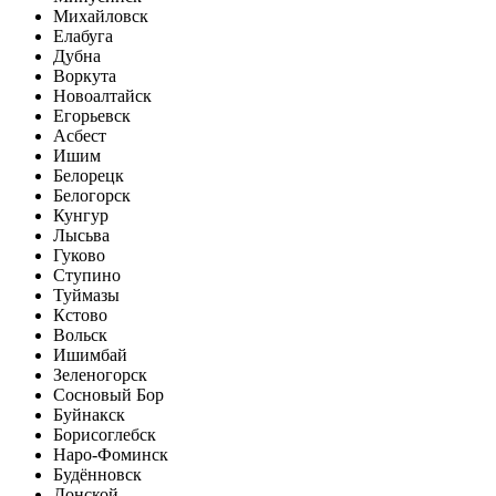
Михайловск
Елабуга
Дубна
Воркута
Новоалтайск
Егорьевск
Асбест
Ишим
Белорецк
Белогорск
Кунгур
Лысьва
Гуково
Ступино
Туймазы
Кстово
Вольск
Ишимбай
Зеленогорск
Сосновый Бор
Буйнакск
Борисоглебск
Наро-Фоминск
Будённовск
Донской