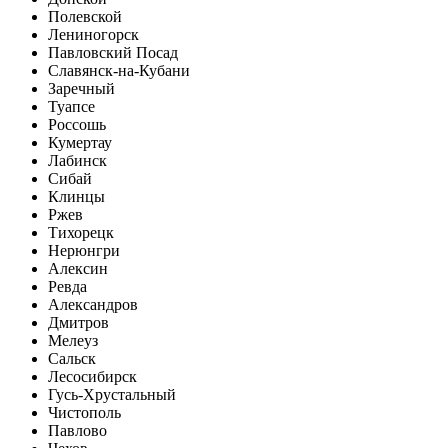
Полевской
Лениногорск
Павловский Посад
Славянск-на-Кубани
Заречный
Туапсе
Россошь
Кумертау
Лабинск
Сибай
Клинцы
Ржев
Тихорецк
Нерюнгри
Алексин
Ревда
Александров
Дмитров
Мелеуз
Сальск
Лесосибирск
Гусь-Хрустальный
Чистополь
Павлово