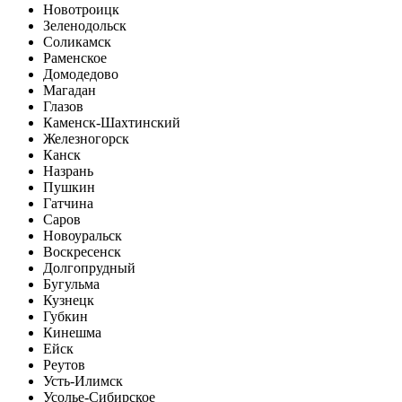
Новотроицк
Зеленодольск
Соликамск
Раменское
Домодедово
Магадан
Глазов
Каменск-Шахтинский
Железногорск
Канск
Назрань
Пушкин
Гатчина
Саров
Новоуральск
Воскресенск
Долгопрудный
Бугульма
Кузнецк
Губкин
Кинешма
Ейск
Реутов
Усть-Илимск
Усолье-Сибирское