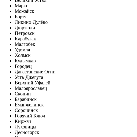
Великий Устюг
Маркс
Можайск
Борзя
Ликино-Дулёво
Дюртюли
Петровск
Карабулак
Малгобек
Удомля
Холмск
Кудымкар
Городец
Дагестанские Огни
Усть-Джегута
Верхний Уфалей
Малоярославец
Скопин
Барабинск
Еманжелинск
Сорочинск
Горячий Ключ
Киржач
Луховицы
Десногорск