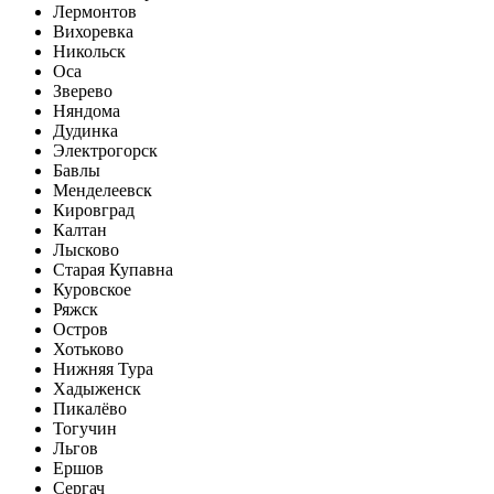
Лермонтов
Вихоревка
Никольск
Оса
Зверево
Няндома
Дудинка
Электрогорск
Бавлы
Менделеевск
Кировград
Калтан
Лысково
Старая Купавна
Куровское
Ряжск
Остров
Хотьково
Нижняя Тура
Хадыженск
Пикалёво
Тогучин
Льгов
Ершов
Сергач