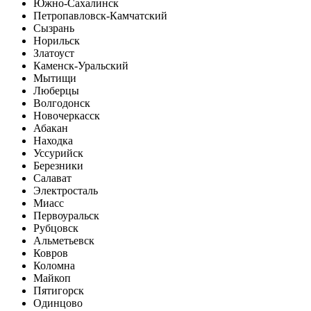
Южно-Сахалинск
Петропавловск-Камчатский
Сызрань
Норильск
Златоуст
Каменск-Уральский
Мытищи
Люберцы
Волгодонск
Новочеркасск
Абакан
Находка
Уссурийск
Березники
Салават
Электросталь
Миасс
Первоуральск
Рубцовск
Альметьевск
Ковров
Коломна
Майкоп
Пятигорск
Одинцово