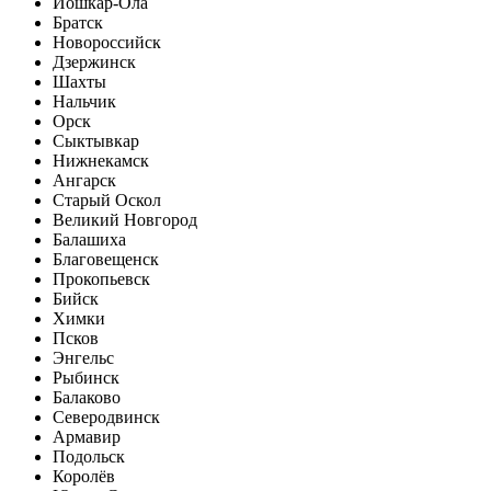
Йошкар-Ола
Братск
Новороссийск
Дзержинск
Шахты
Нальчик
Орск
Сыктывкар
Нижнекамск
Ангарск
Старый Оскол
Великий Новгород
Балашиха
Благовещенск
Прокопьевск
Бийск
Химки
Псков
Энгельс
Рыбинск
Балаково
Северодвинск
Армавир
Подольск
Королёв