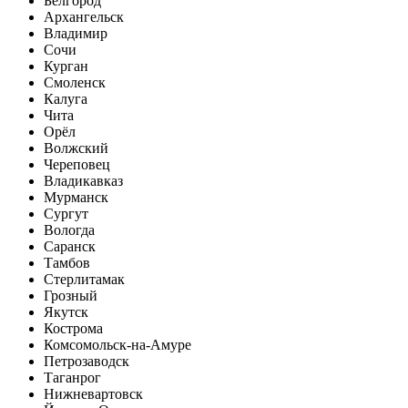
Белгород
Архангельск
Владимир
Сочи
Курган
Смоленск
Калуга
Чита
Орёл
Волжский
Череповец
Владикавказ
Мурманск
Сургут
Вологда
Саранск
Тамбов
Стерлитамак
Грозный
Якутск
Кострома
Комсомольск-на-Амуре
Петрозаводск
Таганрог
Нижневартовск