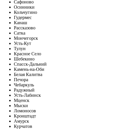
Сафоново
Осинники
Кольчугино
Гудермес
Канаш
Рассказово
Сатка
Мончегорск
Усть-Кут
Тулун
Красное Село
Шебекино
Спасск-Дальний
Камень-на-Оби
Белая Калитва
Печора
Чебаркуль
Радужный
Усть-Лабинск
Мценск
Мыски
Ломоносов
Кронштадт
Амурск
Курчатов