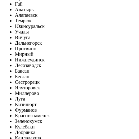
Гай
Алатырь
Алапаевск
Темрюк
Южноуральск
Учалы
Вичуга
Дальнегорск
Протвино
Мирный
Нижнеудинск
Лесозаводск
Баксан
Беслан
Сестрорецк
Ялуторовск
Миллерово
Луга
Кизилюрт
Фурманов
Краснознаменск
Зеленокумск
Кулебаки
Добрянка
Кандалакша