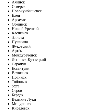
Ачинск
Северск
Новокуйбышевск
Елец
Арзамас
Обнинск
Новый Уренгой
Каспийск
Элиста
Пушкино
Жуковский
Артём
Междуреченск
Ленинск-Кузнецкий
Сарапул
Ессентуки
Воткинск
Ногинск
Тобольск
Ухта
Серов
Бердск
Великие Луки
Мичуринск
Киселёвск