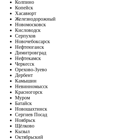
Колпино
Копейск
Хасавюрт
Железнодорожный
Новомосковск
Кисловодск
Серпухов
Новочебоксарск
Нефтеюганск
Димитровград
Нефтекамск
Черкесск
Орехово-Зуево
Дербент
Камышин
Невинномысск
Красногорск
Муром
Батайск
Новошахтинск
Сергиев Посад
Ноябрьск
Щёлково
Кызыл
Октябрьский