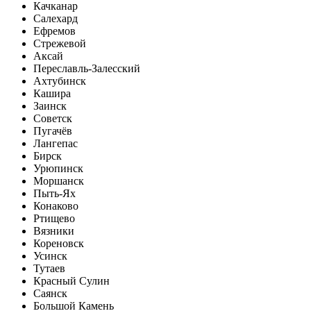
Качканар
Салехард
Ефремов
Стрежевой
Аксай
Переславль-Залесский
Ахтубинск
Кашира
Заинск
Советск
Пугачёв
Лангепас
Бирск
Урюпинск
Моршанск
Пыть-Ях
Конаково
Ртищево
Вязники
Кореновск
Усинск
Тутаев
Красный Сулин
Саянск
Большой Камень