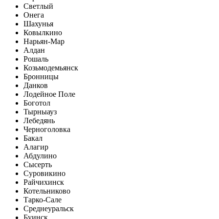
Светлый
Онега
Шахунья
Ковылкино
Нарьян-Мар
Алдан
Рошаль
Козьмодемьянск
Бронницы
Данков
Лодейное Поле
Боготол
Тырныауз
Лебедянь
Черноголовка
Бакал
Алагир
Абдулино
Сысерть
Суровикино
Райчихинск
Котельниково
Тарко-Сале
Среднеуральск
Буинск