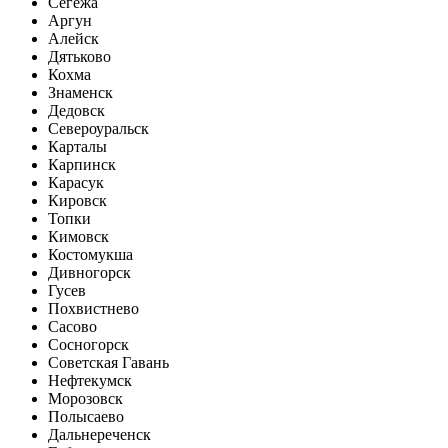
Сегежа
Аргун
Алейск
Дятьково
Кохма
Знаменск
Дедовск
Североуральск
Карталы
Карпинск
Карасук
Кировск
Топки
Кимовск
Костомукша
Дивногорск
Гусев
Похвистнево
Сасово
Сосногорск
Советская Гавань
Нефтекумск
Морозовск
Полысаево
Дальнереченск