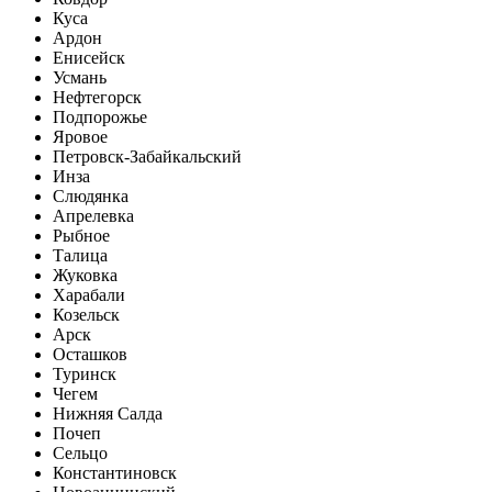
Куса
Ардон
Енисейск
Усмань
Нефтегорск
Подпорожье
Яровое
Петровск-Забайкальский
Инза
Слюдянка
Апрелевка
Рыбное
Талица
Жуковка
Харабали
Козельск
Арск
Осташков
Туринск
Чегем
Нижняя Салда
Почеп
Сельцо
Константиновск