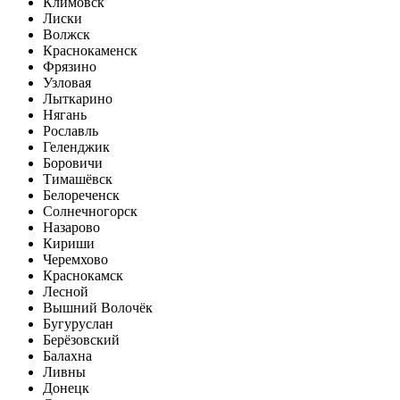
Климовск
Лиски
Волжск
Краснокаменск
Фрязино
Узловая
Лыткарино
Нягань
Рославль
Геленджик
Боровичи
Тимашёвск
Белореченск
Солнечногорск
Назарово
Кириши
Черемхово
Краснокамск
Лесной
Вышний Волочёк
Бугуруслан
Берёзовский
Балахна
Ливны
Донецк