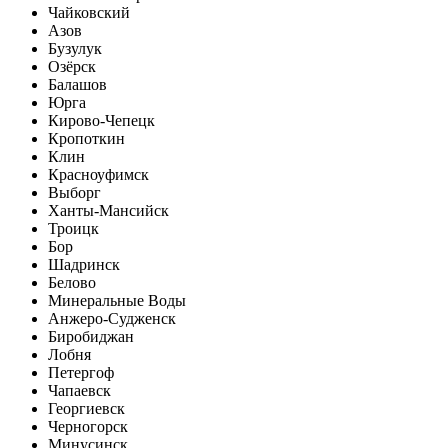
Чайковский
Азов
Бузулук
Озёрск
Балашов
Юрга
Кирово-Чепецк
Кропоткин
Клин
Красноуфимск
Выборг
Ханты-Мансийск
Троицк
Бор
Шадринск
Белово
Минеральные Воды
Анжеро-Судженск
Биробиджан
Лобня
Петергоф
Чапаевск
Георгиевск
Черногорск
Минусинск