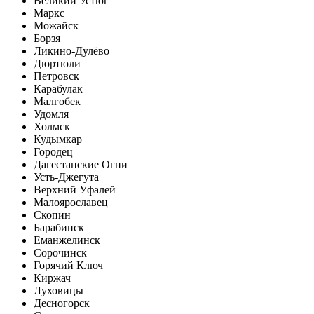
Великий Устюг
Маркс
Можайск
Борзя
Ликино-Дулёво
Дюртюли
Петровск
Карабулак
Малгобек
Удомля
Холмск
Кудымкар
Городец
Дагестанские Огни
Усть-Джегута
Верхний Уфалей
Малоярославец
Скопин
Барабинск
Еманжелинск
Сорочинск
Горячий Ключ
Киржач
Луховицы
Десногорск