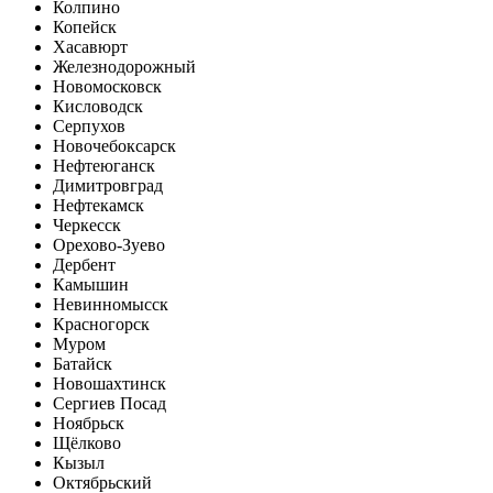
Колпино
Копейск
Хасавюрт
Железнодорожный
Новомосковск
Кисловодск
Серпухов
Новочебоксарск
Нефтеюганск
Димитровград
Нефтекамск
Черкесск
Орехово-Зуево
Дербент
Камышин
Невинномысск
Красногорск
Муром
Батайск
Новошахтинск
Сергиев Посад
Ноябрьск
Щёлково
Кызыл
Октябрьский