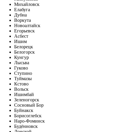
Михайловск
Елабуга
Дубна
Воркута
Новоалтайск
Егорьевск
Асбест
Ишим
Белорецк
Белогорск
Кунгур
Лысьва
Гуково
Ступино
Туймазы
Кстово
Вольск
Ишимбай
Зеленогорск
Сосновый Бор
Буйнакск
Борисоглебск
Наро-Фоминск
Будённовск
Донской