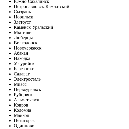
Южно-Сахалинск
Петропавловск-Камчатский
Сызрань
Норильск
Златоуст
Каменск-Уральский
Мытищи
Люберцы
Волгодонск
Новочеркасск
Абакан
Находка
Уссурийск
Березники
Салават
Электросталь
Миасс
Первоуральск
Рубцовск
Альметьевск
Ковров
Коломна
Майкоп
Пятигорск
Одинцово