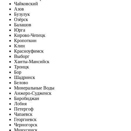
Чайковский
Азов
Бузулук
Озёрск
Балашов
Юрга
Кирово-Чепецк
Кропоткин
Клин
Красноуфимск
Выборг
Ханты-Мансийск
Троицк
Бор
Шадринск
Белово
Минеральные Воды
Анжеро-Судженск
Биробиджан
Лобня
Петергоф
Чапаевск
Георгиевск
Черногорск
Минусинск