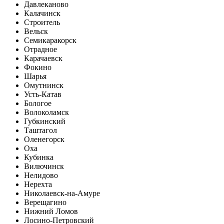
Давлеканово
Калачинск
Строитель
Вельск
Семикаракорск
Отрадное
Карачаевск
Фокино
Шарья
Омутнинск
Усть-Катав
Бологое
Волоколамск
Губкинский
Таштагол
Оленегорск
Оха
Кубинка
Вилючинск
Нелидово
Нерехта
Николаевск-на-Амуре
Верещагино
Нижний Ломов
Лосино-Петровский