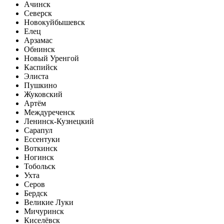
Ачинск
Северск
Новокуйбышевск
Елец
Арзамас
Обнинск
Новый Уренгой
Каспийск
Элиста
Пушкино
Жуковский
Артём
Междуреченск
Ленинск-Кузнецкий
Сарапул
Ессентуки
Воткинск
Ногинск
Тобольск
Ухта
Серов
Бердск
Великие Луки
Мичуринск
Киселёвск