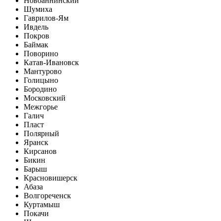
Новоаннинский
Шумиха
Гаврилов-Ям
Ивдель
Покров
Баймак
Поворино
Катав-Ивановск
Мантурово
Голицыно
Бородино
Московский
Межгорье
Галич
Пласт
Полярный
Яранск
Кирсанов
Бикин
Барыш
Красновишерск
Абаза
Волгореченск
Куртамыш
Покачи