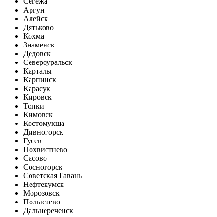
Сегежа
Аргун
Алейск
Дятьково
Кохма
Знаменск
Дедовск
Североуральск
Карталы
Карпинск
Карасук
Кировск
Топки
Кимовск
Костомукша
Дивногорск
Гусев
Похвистнево
Сасово
Сосногорск
Советская Гавань
Нефтекумск
Морозовск
Полысаево
Дальнереченск