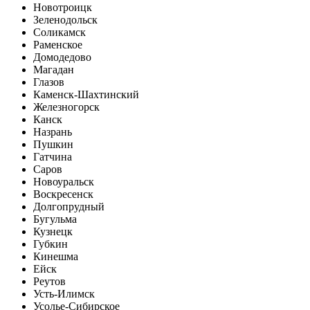
Новотроицк
Зеленодольск
Соликамск
Раменское
Домодедово
Магадан
Глазов
Каменск-Шахтинский
Железногорск
Канск
Назрань
Пушкин
Гатчина
Саров
Новоуральск
Воскресенск
Долгопрудный
Бугульма
Кузнецк
Губкин
Кинешма
Ейск
Реутов
Усть-Илимск
Усолье-Сибирское