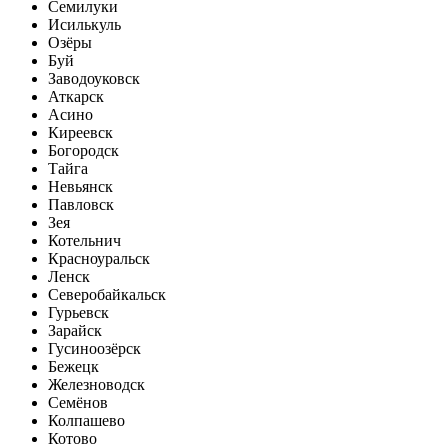
Семилуки
Исилькуль
Озёры
Буй
Заводоуковск
Аткарск
Асино
Киреевск
Богородск
Тайга
Невьянск
Павловск
Зея
Котельнич
Красноуральск
Ленск
Северобайкальск
Гурьевск
Зарайск
Гусиноозёрск
Бежецк
Железноводск
Семёнов
Колпашево
Котово