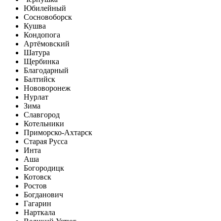
Юбилейный
Сосновоборск
Кушва
Кондопога
Артёмовский
Шатура
Щербинка
Благодарный
Балтийск
Нововоронеж
Нурлат
Зима
Славгород
Котельники
Приморско-Ахтарск
Старая Русса
Инта
Аша
Богородицк
Котовск
Ростов
Богданович
Гагарин
Нарткала