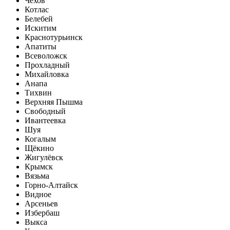
Чехов
Котлас
Белебей
Искитим
Краснотурьинск
Апатиты
Всеволожск
Прохладный
Михайловка
Анапа
Тихвин
Верхняя Пышма
Свободный
Ивантеевка
Шуя
Когалым
Щёкино
Жигулёвск
Крымск
Вязьма
Горно-Алтайск
Видное
Арсеньев
Избербаш
Выкса