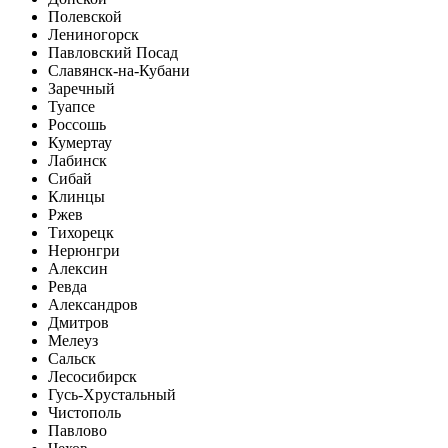
Полевской
Лениногорск
Павловский Посад
Славянск-на-Кубани
Заречный
Туапсе
Россошь
Кумертау
Лабинск
Сибай
Клинцы
Ржев
Тихорецк
Нерюнгри
Алексин
Ревда
Александров
Дмитров
Мелеуз
Сальск
Лесосибирск
Гусь-Хрустальный
Чистополь
Павлово