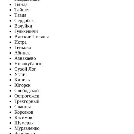
Тында
Тайшет
Тавда
Сердобск
Валуйки
Гулькевичи
Вятские Поляны
Истра
Тейково
Абинск
Азнакаево
Новокубанск
Сухой Лог
Углич
Кинель
Югорск
Слободской
Острогожск
Трёхгорный
Сланцы
Корсаков
Касимов
Шумерля
Муравленко
Чернушка