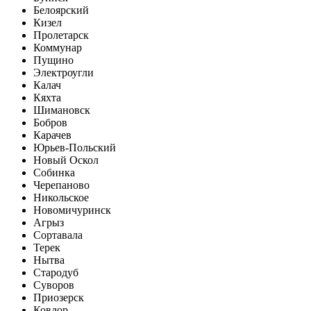
Белоярский
Кизел
Пролетарск
Коммунар
Пущино
Электроугли
Калач
Кяхта
Шимановск
Бобров
Карачев
Юрьев-Польский
Новый Оскол
Собинка
Черепаново
Никольское
Новомичуринск
Агрыз
Сортавала
Терек
Нытва
Стародуб
Суворов
Приозерск
Ковдор