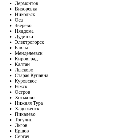
Лермонтов
Вихоревка
Никольск
Оса
Зверево
Няндома
Дудинка
Электрогорск
Бавлы
Менделеевск
Кировград
Калтан
Лысково
Старая Купавна
Куровское
Ряжск
Остров
Хотьково
Нижняя Тура
Хадыженск
Пикалёво
Тогучин
Льгов
Ершов
Сергач