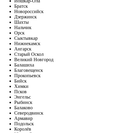
Йошкар-Ола
Братск
Новороссийск
Дзержинск
Шахты
Нальчик
Орск
Сыктывкар
Нижнекамск
Ангарск
Старый Оскол
Великий Новгород
Балашиха
Благовещенск
Прокопьевск
Бийск
Химки
Псков
Энгельс
Рыбинск
Балаково
Северодвинск
Армавир
Подольск
Королёв