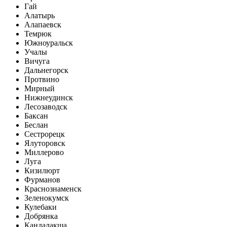
Гай
Алатырь
Алапаевск
Темрюк
Южноуральск
Учалы
Вичуга
Дальнегорск
Протвино
Мирный
Нижнеудинск
Лесозаводск
Баксан
Беслан
Сестрорецк
Ялуторовск
Миллерово
Луга
Кизилюрт
Фурманов
Краснознаменск
Зеленокумск
Кулебаки
Добрянка
Кандалакша