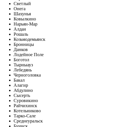
Светлый
Онега
Шахунья
Ковылкино
Нарьян-Мар
Алдан
Рошаль
Козьмодемьянск
Бронницы
Данков
Лодейное Поле
Боготол
Тырныауз
Лебедянь
Черноголовка
Бакал
Алагир
Абдулино
Сысерть
Суровикино
Райчихинск
Котельниково
Тарко-Сале
Среднеуральск
Буинск