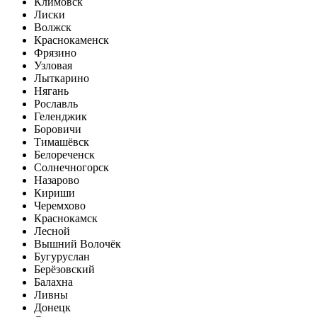
Климовск
Лиски
Волжск
Краснокаменск
Фрязино
Узловая
Лыткарино
Нягань
Рославль
Геленджик
Боровичи
Тимашёвск
Белореченск
Солнечногорск
Назарово
Кириши
Черемхово
Краснокамск
Лесной
Вышний Волочёк
Бугуруслан
Берёзовский
Балахна
Ливны
Донецк