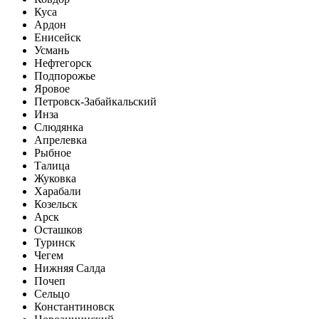
Куса
Ардон
Енисейск
Усмань
Нефтегорск
Подпорожье
Яровое
Петровск-Забайкальский
Инза
Слюдянка
Апрелевка
Рыбное
Талица
Жуковка
Харабали
Козельск
Арск
Осташков
Туринск
Чегем
Нижняя Салда
Почеп
Сельцо
Константиновск