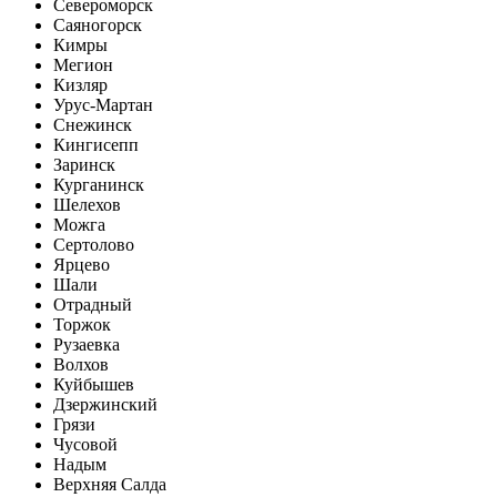
Североморск
Саяногорск
Кимры
Мегион
Кизляр
Урус-Мартан
Снежинск
Кингисепп
Заринск
Курганинск
Шелехов
Можга
Сертолово
Ярцево
Шали
Отрадный
Торжок
Рузаевка
Волхов
Куйбышев
Дзержинский
Грязи
Чусовой
Надым
Верхняя Салда