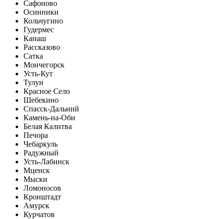
Сафоново
Осинники
Кольчугино
Гудермес
Канаш
Рассказово
Сатка
Мончегорск
Усть-Кут
Тулун
Красное Село
Шебекино
Спасск-Дальний
Камень-на-Оби
Белая Калитва
Печора
Чебаркуль
Радужный
Усть-Лабинск
Мценск
Мыски
Ломоносов
Кронштадт
Амурск
Курчатов