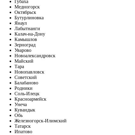
Губаха
Медногорск
Октябрьск
Бутурлиновка
Янаул
Лабытнанги
Калач-на-Дону
Камышлов
Зерноград
Уварово
Новоалександровск
Майский
Тара
Новопавловск
Советский
Балабаново
Родники
Соль-Илецк
Красноармейск
Унеча
Кувандык
Обь
Железногорск-Илимский
Татарск
Ипатово