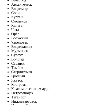
Белгород
Архангельск
Владимир
Сочи
Курган
Смоленск
Калуга
Чита
Орёл
Волжский
Череповец
Владикавказ
Мурманск
Сургут
Вологда
Саранск
Тамбов
Стерлитамак
Грозный
Якутск
Кострома
Комсомольск-на-Амуре
Петрозаводск
Таганрог
Нижневартовск