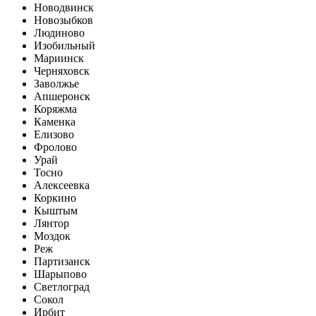
Новодвинск
Новозыбков
Людиново
Изобильный
Мариинск
Черняховск
Заволжье
Апшеронск
Коряжма
Каменка
Елизово
Фролово
Урай
Тосно
Алексеевка
Коркино
Кыштым
Лянтор
Моздок
Реж
Партизанск
Шарыпово
Светлоград
Сокол
Ирбит