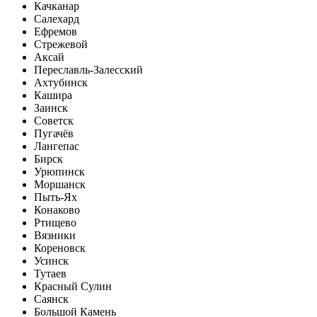
Качканар
Салехард
Ефремов
Стрежевой
Аксай
Переславль-Залесский
Ахтубинск
Кашира
Заинск
Советск
Пугачёв
Лангепас
Бирск
Урюпинск
Моршанск
Пыть-Ях
Конаково
Ртищево
Вязники
Кореновск
Усинск
Тутаев
Красный Сулин
Саянск
Большой Камень