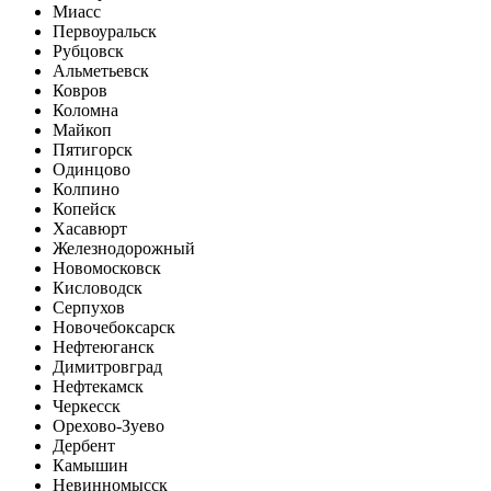
Миасс
Первоуральск
Рубцовск
Альметьевск
Ковров
Коломна
Майкоп
Пятигорск
Одинцово
Колпино
Копейск
Хасавюрт
Железнодорожный
Новомосковск
Кисловодск
Серпухов
Новочебоксарск
Нефтеюганск
Димитровград
Нефтекамск
Черкесск
Орехово-Зуево
Дербент
Камышин
Невинномысск