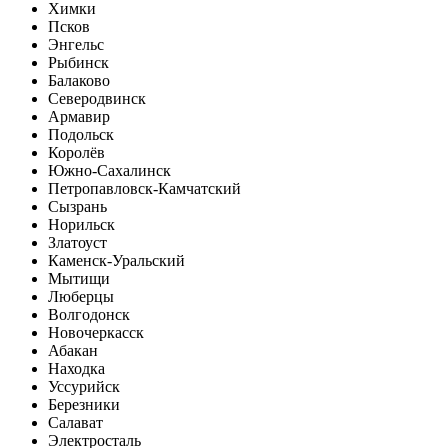
Химки
Псков
Энгельс
Рыбинск
Балаково
Северодвинск
Армавир
Подольск
Королёв
Южно-Сахалинск
Петропавловск-Камчатский
Сызрань
Норильск
Златоуст
Каменск-Уральский
Мытищи
Люберцы
Волгодонск
Новочеркасск
Абакан
Находка
Уссурийск
Березники
Салават
Электросталь