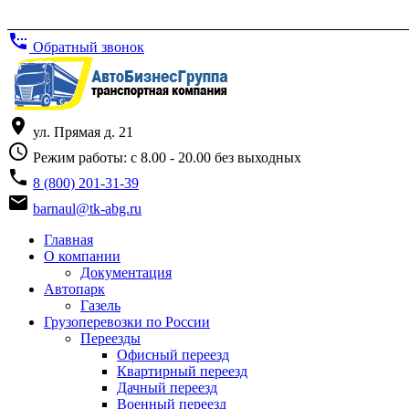
settings_phone
Обратный звонок
place
ул. Прямая д. 21
access_time
Режим работы: с 8.00 - 20.00 без выходных
phone
8 (800) 201-31-39
email
barnaul@tk-abg.ru
Главная
О компании
Документация
Автопарк
Газель
Грузоперевозки по России
Переезды
Офисный переезд
Квартирный переезд
Дачный переезд
Военный переезд