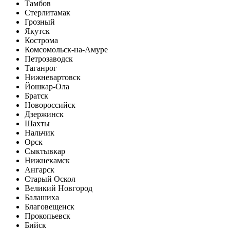
Тамбов
Стерлитамак
Грозный
Якутск
Кострома
Комсомольск-на-Амуре
Петрозаводск
Таганрог
Нижневартовск
Йошкар-Ола
Братск
Новороссийск
Дзержинск
Шахты
Нальчик
Орск
Сыктывкар
Нижнекамск
Ангарск
Старый Оскол
Великий Новгород
Балашиха
Благовещенск
Прокопьевск
Бийск