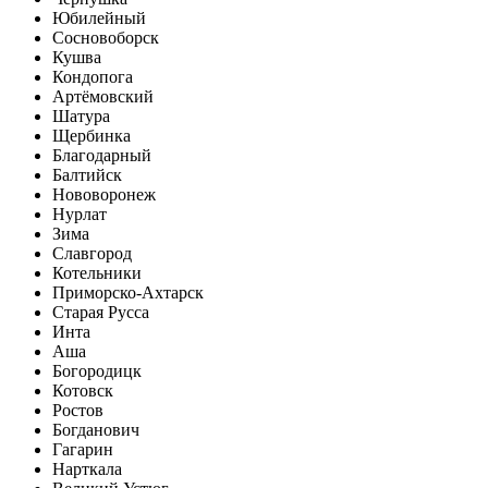
Юбилейный
Сосновоборск
Кушва
Кондопога
Артёмовский
Шатура
Щербинка
Благодарный
Балтийск
Нововоронеж
Нурлат
Зима
Славгород
Котельники
Приморско-Ахтарск
Старая Русса
Инта
Аша
Богородицк
Котовск
Ростов
Богданович
Гагарин
Нарткала