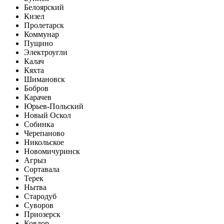
Белоярский
Кизел
Пролетарск
Коммунар
Пущино
Электроугли
Калач
Кяхта
Шимановск
Бобров
Карачев
Юрьев-Польский
Новый Оскол
Собинка
Черепаново
Никольское
Новомичуринск
Агрыз
Сортавала
Терек
Нытва
Стародуб
Суворов
Приозерск
Ковдор