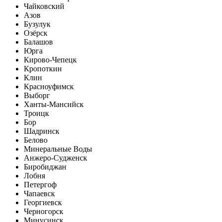
Чайковский
Азов
Бузулук
Озёрск
Балашов
Юрга
Кирово-Чепецк
Кропоткин
Клин
Красноуфимск
Выборг
Ханты-Мансийск
Троицк
Бор
Шадринск
Белово
Минеральные Воды
Анжеро-Судженск
Биробиджан
Лобня
Петергоф
Чапаевск
Георгиевск
Черногорск
Минусинск