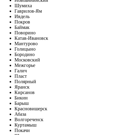
Новоаннинский
Шумиха
Гаврилов-Ям
Ивдель
Покров
Баймак
Поворино
Катав-Ивановск
Мантурово
Голицыно
Бородино
Московский
Межгорье
Галич
Пласт
Полярный
Яранск
Кирсанов
Бикин
Барыш
Красновишерск
Абаза
Волгореченск
Куртамыш
Покачи