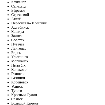
Качканар
Салехард
Ефремов
Стрежевой
Аксай
Переславль-Залесский
Ахтубинск
Кашира
Заинск
Советск
Пугачёв
Лангепас
Бирск
Урюпинск
Моршанск
Пыть-Ях
Конаково
Ртищево
Вязники
Кореновск
Усинск
Тутаев
Красный Сулин
Саянск
Большой Камень