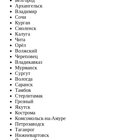
Белгород
Архангельск
Владимир
Сочи
Курган
Смоленск
Калуга
Чита
Орёл
Волжский
Череповец
Владикавказ
Мурманск
Сургут
Вологда
Саранск
Тамбов
Стерлитамак
Грозный
Якутск
Кострома
Комсомольск-на-Амуре
Петрозаводск
Таганрог
Нижневартовск