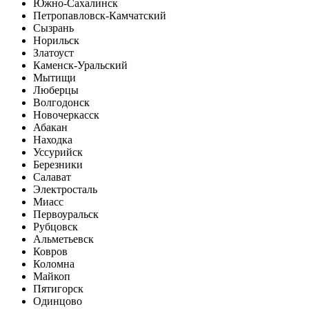
Южно-Сахалинск
Петропавловск-Камчатский
Сызрань
Норильск
Златоуст
Каменск-Уральский
Мытищи
Люберцы
Волгодонск
Новочеркасск
Абакан
Находка
Уссурийск
Березники
Салават
Электросталь
Миасс
Первоуральск
Рубцовск
Альметьевск
Ковров
Коломна
Майкоп
Пятигорск
Одинцово