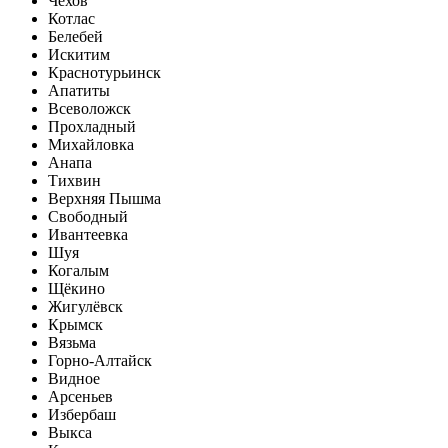
Чехов
Котлас
Белебей
Искитим
Краснотурьинск
Апатиты
Всеволожск
Прохладный
Михайловка
Анапа
Тихвин
Верхняя Пышма
Свободный
Ивантеевка
Шуя
Когалым
Щёкино
Жигулёвск
Крымск
Вязьма
Горно-Алтайск
Видное
Арсеньев
Избербаш
Выкса