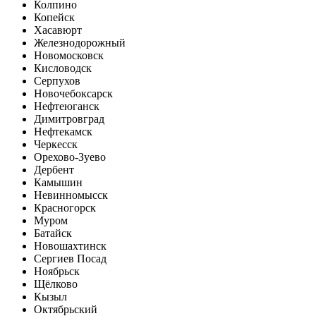
Колпино
Копейск
Хасавюрт
Железнодорожный
Новомосковск
Кисловодск
Серпухов
Новочебоксарск
Нефтеюганск
Димитровград
Нефтекамск
Черкесск
Орехово-Зуево
Дербент
Камышин
Невинномысск
Красногорск
Муром
Батайск
Новошахтинск
Сергиев Посад
Ноябрьск
Щёлково
Кызыл
Октябрьский