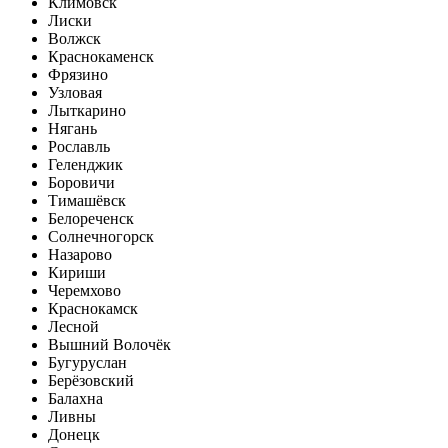
Климовск
Лиски
Волжск
Краснокаменск
Фрязино
Узловая
Лыткарино
Нягань
Рославль
Геленджик
Боровичи
Тимашёвск
Белореченск
Солнечногорск
Назарово
Кириши
Черемхово
Краснокамск
Лесной
Вышний Волочёк
Бугуруслан
Берёзовский
Балахна
Ливны
Донецк