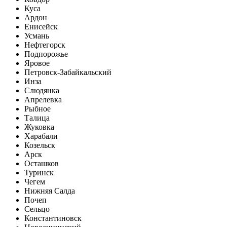
Куса
Ардон
Енисейск
Усмань
Нефтегорск
Подпорожье
Яровое
Петровск-Забайкальский
Инза
Слюдянка
Апрелевка
Рыбное
Талица
Жуковка
Харабали
Козельск
Арск
Осташков
Туринск
Чегем
Нижняя Салда
Почеп
Сельцо
Константиновск