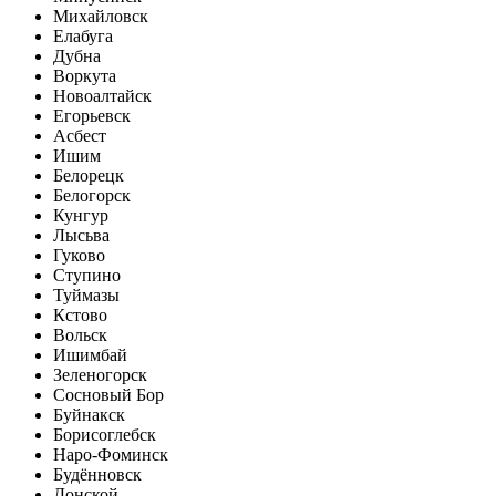
Михайловск
Елабуга
Дубна
Воркута
Новоалтайск
Егорьевск
Асбест
Ишим
Белорецк
Белогорск
Кунгур
Лысьва
Гуково
Ступино
Туймазы
Кстово
Вольск
Ишимбай
Зеленогорск
Сосновый Бор
Буйнакск
Борисоглебск
Наро-Фоминск
Будённовск
Донской