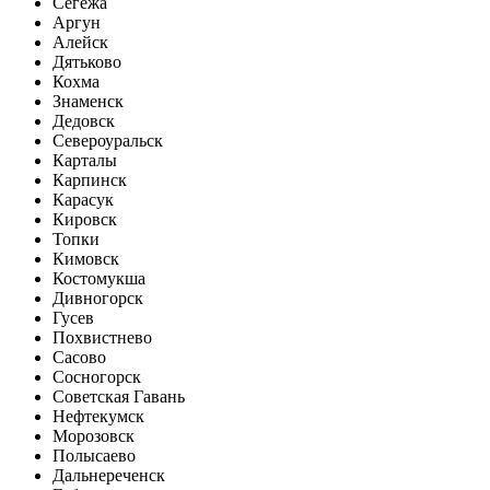
Сегежа
Аргун
Алейск
Дятьково
Кохма
Знаменск
Дедовск
Североуральск
Карталы
Карпинск
Карасук
Кировск
Топки
Кимовск
Костомукша
Дивногорск
Гусев
Похвистнево
Сасово
Сосногорск
Советская Гавань
Нефтекумск
Морозовск
Полысаево
Дальнереченск