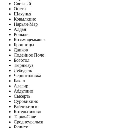
Светлый
Онега
Шахунья
Ковылкино
Нарьян-Мар
Алдан
Рошаль
Козьмодемьянск
Бронницы
Данков
Лодейное Поле
Боготол
Тырныауз
Лебедянь
Черноголовка
Бакал
Алагир
Абдулино
Сысерть
Суровикино
Райчихинск
Котельниково
Тарко-Сале
Среднеуральск
Буинск