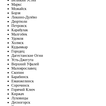
Великий Устюг
Маркс
Можайск
Борзя
Ликино-Дулёво
Дюртюли
Петровск
Карабулак
Малгобек
Удомля
Холмск
Кудымкар
Городец
Дагестанские Огни
Усть-Джегута
Верхний Уфалей
Малоярославец
Скопин
Барабинск
Еманжелинск
Сорочинск
Горячий Ключ
Киржач
Луховицы
Десногорск