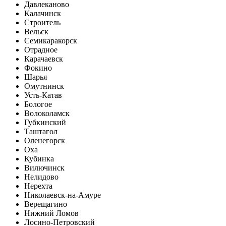
Давлеканово
Калачинск
Строитель
Вельск
Семикаракорск
Отрадное
Карачаевск
Фокино
Шарья
Омутнинск
Усть-Катав
Бологое
Волоколамск
Губкинский
Таштагол
Оленегорск
Оха
Кубинка
Вилючинск
Нелидово
Нерехта
Николаевск-на-Амуре
Верещагино
Нижний Ломов
Лосино-Петровский