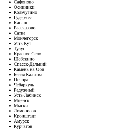
Сафоново
Осинники
Кольчугино
Гудермес
Канаш
Рассказово
Сатка
Мончегорск
Усть-Кут
Тулун
Красное Село
Шебекино
Спасск-Дальний
Камень-на-Оби
Белая Калитва
Печора
Чебаркуль
Радужный
Усть-Лабинск
Мценск
Мыски
Ломоносов
Кронштадт
Амурск
Курчатов