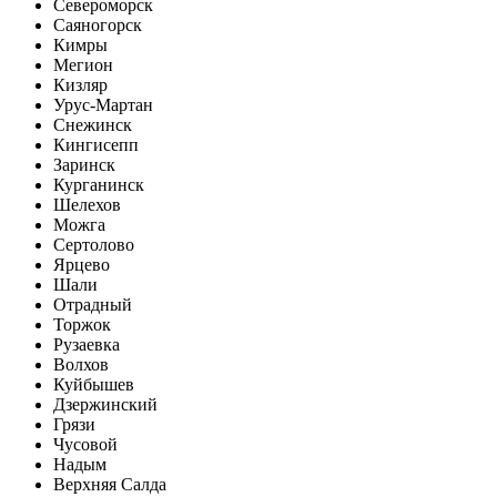
Североморск
Саяногорск
Кимры
Мегион
Кизляр
Урус-Мартан
Снежинск
Кингисепп
Заринск
Курганинск
Шелехов
Можга
Сертолово
Ярцево
Шали
Отрадный
Торжок
Рузаевка
Волхов
Куйбышев
Дзержинский
Грязи
Чусовой
Надым
Верхняя Салда