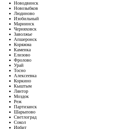
Новодвинск
Новозыбков
Людиново
Изобильный
Мариинск
Черняховск
Заволжье
Апшеронск
Коряжма
Каменка
Елизово
Фролово
Урай
Тосно
Алексеевка
Коркино
Кыштым
Лянтор
Моздок
Реж
Партизанск
Шарыпово
Светлоград
Сокол
Ирбит