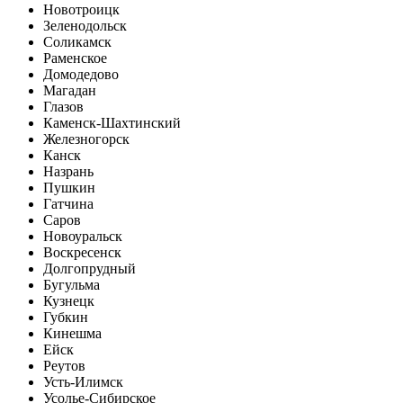
Новотроицк
Зеленодольск
Соликамск
Раменское
Домодедово
Магадан
Глазов
Каменск-Шахтинский
Железногорск
Канск
Назрань
Пушкин
Гатчина
Саров
Новоуральск
Воскресенск
Долгопрудный
Бугульма
Кузнецк
Губкин
Кинешма
Ейск
Реутов
Усть-Илимск
Усолье-Сибирское