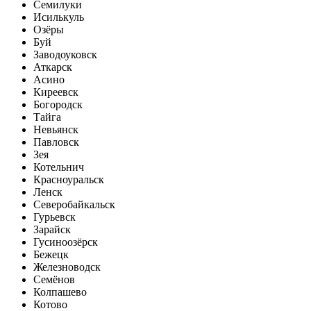
Семилуки
Исилькуль
Озёры
Буй
Заводоуковск
Аткарск
Асино
Киреевск
Богородск
Тайга
Невьянск
Павловск
Зея
Котельнич
Красноуральск
Ленск
Северобайкальск
Гурьевск
Зарайск
Гусиноозёрск
Бежецк
Железноводск
Семёнов
Колпашево
Котово