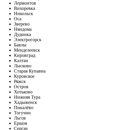
Лермонтов
Вихоревка
Никольск
Оса
Зверево
Няндома
Дудинка
Электрогорск
Бавлы
Менделеевск
Кировград
Калтан
Лысково
Старая Купавна
Куровское
Ряжск
Остров
Хотьково
Нижняя Тура
Хадыженск
Пикалёво
Тогучин
Льгов
Ершов
Сергач