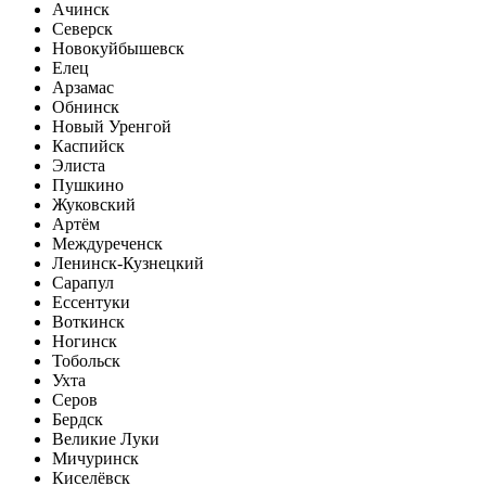
Ачинск
Северск
Новокуйбышевск
Елец
Арзамас
Обнинск
Новый Уренгой
Каспийск
Элиста
Пушкино
Жуковский
Артём
Междуреченск
Ленинск-Кузнецкий
Сарапул
Ессентуки
Воткинск
Ногинск
Тобольск
Ухта
Серов
Бердск
Великие Луки
Мичуринск
Киселёвск