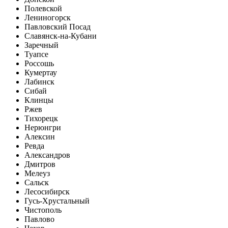
Полевской
Лениногорск
Павловский Посад
Славянск-на-Кубани
Заречный
Туапсе
Россошь
Кумертау
Лабинск
Сибай
Клинцы
Ржев
Тихорецк
Нерюнгри
Алексин
Ревда
Александров
Дмитров
Мелеуз
Сальск
Лесосибирск
Гусь-Хрустальный
Чистополь
Павлово