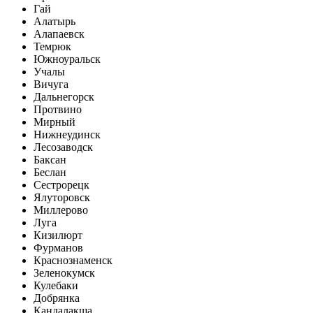
Гай
Алатырь
Алапаевск
Темрюк
Южноуральск
Учалы
Вичуга
Дальнегорск
Протвино
Мирный
Нижнеудинск
Лесозаводск
Баксан
Беслан
Сестрорецк
Ялуторовск
Миллерово
Луга
Кизилюрт
Фурманов
Краснознаменск
Зеленокумск
Кулебаки
Добрянка
Кандалакша