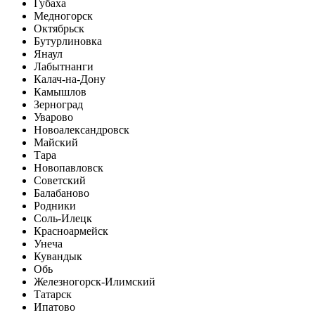
Губаха
Медногорск
Октябрьск
Бутурлиновка
Янаул
Лабытнанги
Калач-на-Дону
Камышлов
Зерноград
Уварово
Новоалександровск
Майский
Тара
Новопавловск
Советский
Балабаново
Родники
Соль-Илецк
Красноармейск
Унеча
Кувандык
Обь
Железногорск-Илимский
Татарск
Ипатово