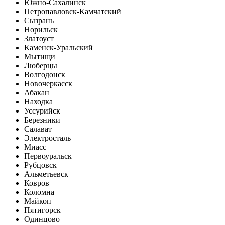
Южно-Сахалинск
Петропавловск-Камчатский
Сызрань
Норильск
Златоуст
Каменск-Уральский
Мытищи
Люберцы
Волгодонск
Новочеркасск
Абакан
Находка
Уссурийск
Березники
Салават
Электросталь
Миасс
Первоуральск
Рубцовск
Альметьевск
Ковров
Коломна
Майкоп
Пятигорск
Одинцово