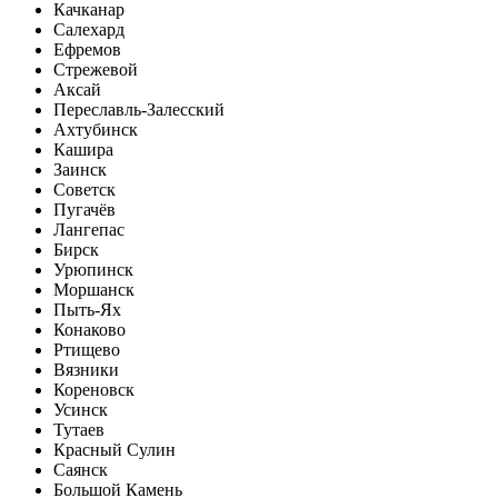
Качканар
Салехард
Ефремов
Стрежевой
Аксай
Переславль-Залесский
Ахтубинск
Кашира
Заинск
Советск
Пугачёв
Лангепас
Бирск
Урюпинск
Моршанск
Пыть-Ях
Конаково
Ртищево
Вязники
Кореновск
Усинск
Тутаев
Красный Сулин
Саянск
Большой Камень