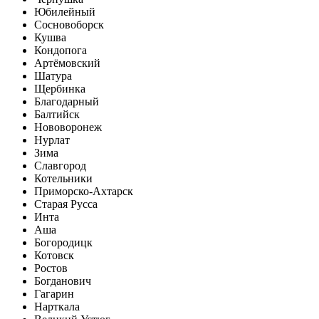
Юбилейный
Сосновоборск
Кушва
Кондопога
Артёмовский
Шатура
Щербинка
Благодарный
Балтийск
Нововоронеж
Нурлат
Зима
Славгород
Котельники
Приморско-Ахтарск
Старая Русса
Инта
Аша
Богородицк
Котовск
Ростов
Богданович
Гагарин
Нарткала