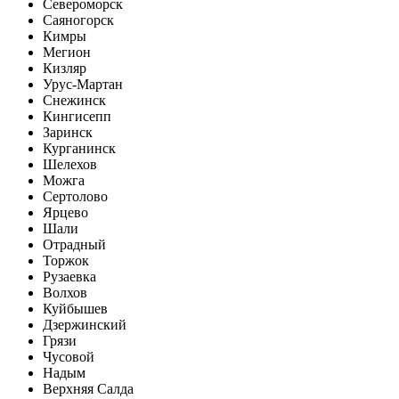
Североморск
Саяногорск
Кимры
Мегион
Кизляр
Урус-Мартан
Снежинск
Кингисепп
Заринск
Курганинск
Шелехов
Можга
Сертолово
Ярцево
Шали
Отрадный
Торжок
Рузаевка
Волхов
Куйбышев
Дзержинский
Грязи
Чусовой
Надым
Верхняя Салда