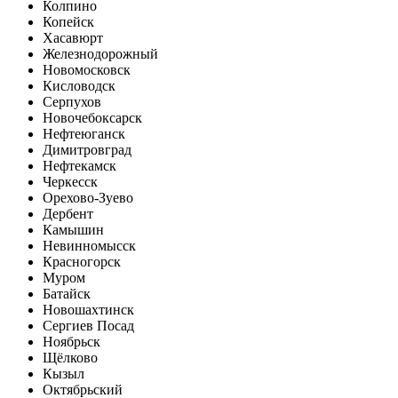
Колпино
Копейск
Хасавюрт
Железнодорожный
Новомосковск
Кисловодск
Серпухов
Новочебоксарск
Нефтеюганск
Димитровград
Нефтекамск
Черкесск
Орехово-Зуево
Дербент
Камышин
Невинномысск
Красногорск
Муром
Батайск
Новошахтинск
Сергиев Посад
Ноябрьск
Щёлково
Кызыл
Октябрьский