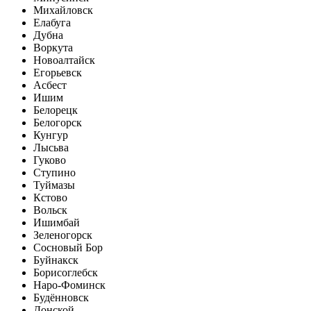
Михайловск
Елабуга
Дубна
Воркута
Новоалтайск
Егорьевск
Асбест
Ишим
Белорецк
Белогорск
Кунгур
Лысьва
Гуково
Ступино
Туймазы
Кстово
Вольск
Ишимбай
Зеленогорск
Сосновый Бор
Буйнакск
Борисоглебск
Наро-Фоминск
Будённовск
Донской