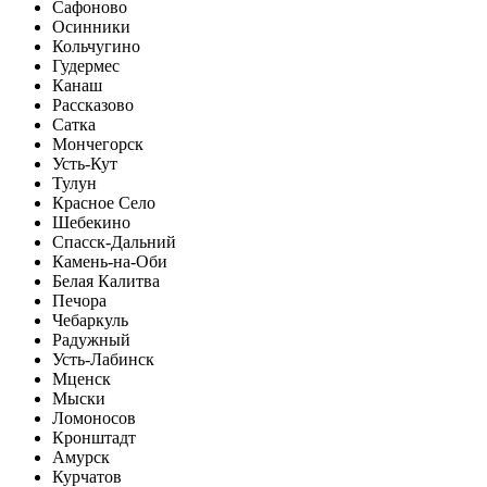
Сафоново
Осинники
Кольчугино
Гудермес
Канаш
Рассказово
Сатка
Мончегорск
Усть-Кут
Тулун
Красное Село
Шебекино
Спасск-Дальний
Камень-на-Оби
Белая Калитва
Печора
Чебаркуль
Радужный
Усть-Лабинск
Мценск
Мыски
Ломоносов
Кронштадт
Амурск
Курчатов