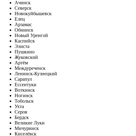
Ачинск
Северск
Новокуйбышевск
Елец
Арзамас
Обнинск
Новый Уренгой
Каспийск
Элиста
Пушкино
Жуковский
Артём
Междуреченск
Ленинск-Кузнецкий
Сарапул
Ессентуки
Воткинск
Ногинск
Тобольск
Ухта
Серов
Бердск
Великие Луки
Мичуринск
Киселёвск