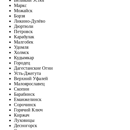
Великий Устюг
Маркс
Можайск
Борзя
Ликино-Дулёво
Дюртюли
Петровск
Карабулак
Малгобек
Удомля
Холмск
Кудымкар
Городец
Дагестанские Огни
Усть-Джегута
Верхний Уфалей
Малоярославец
Скопин
Барабинск
Еманжелинск
Сорочинск
Горячий Ключ
Киржач
Луховицы
Десногорск