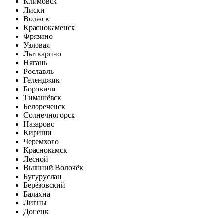
Климовск
Лиски
Волжск
Краснокаменск
Фрязино
Узловая
Лыткарино
Нягань
Рославль
Геленджик
Боровичи
Тимашёвск
Белореченск
Солнечногорск
Назарово
Кириши
Черемхово
Краснокамск
Лесной
Вышний Волочёк
Бугуруслан
Берёзовский
Балахна
Ливны
Донецк