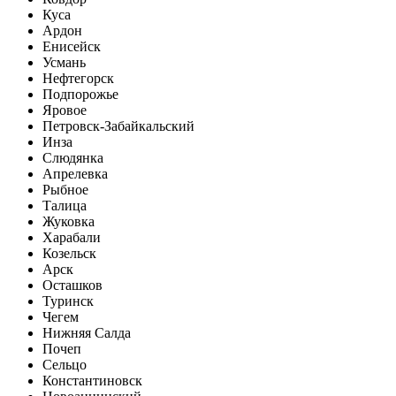
Куса
Ардон
Енисейск
Усмань
Нефтегорск
Подпорожье
Яровое
Петровск-Забайкальский
Инза
Слюдянка
Апрелевка
Рыбное
Талица
Жуковка
Харабали
Козельск
Арск
Осташков
Туринск
Чегем
Нижняя Салда
Почеп
Сельцо
Константиновск