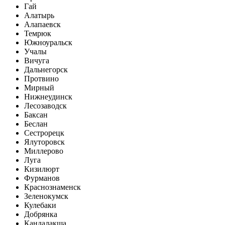
Гай
Алатырь
Алапаевск
Темрюк
Южноуральск
Учалы
Вичуга
Дальнегорск
Протвино
Мирный
Нижнеудинск
Лесозаводск
Баксан
Беслан
Сестрорецк
Ялуторовск
Миллерово
Луга
Кизилюрт
Фурманов
Краснознаменск
Зеленокумск
Кулебаки
Добрянка
Кандалакша