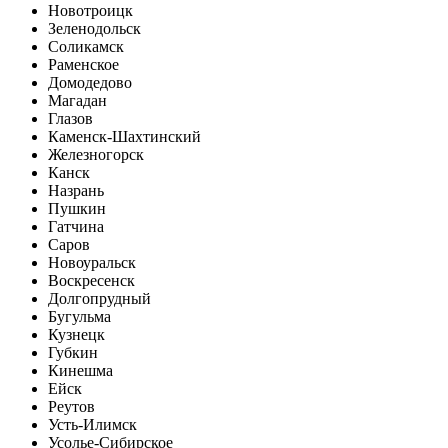
Новотроицк
Зеленодольск
Соликамск
Раменское
Домодедово
Магадан
Глазов
Каменск-Шахтинский
Железногорск
Канск
Назрань
Пушкин
Гатчина
Саров
Новоуральск
Воскресенск
Долгопрудный
Бугульма
Кузнецк
Губкин
Кинешма
Ейск
Реутов
Усть-Илимск
Усолье-Сибирское