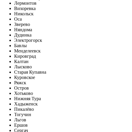
Лермонтов
Вихоревка
Никольск
Оса
Зверево
Няндома
Дудинка
Электрогорск
Бавлы
Менделеевск
Кировград
Калтан
Лысково
Старая Купавна
Куровское
Ряжск
Остров
Хотьково
Нижняя Тура
Хадыженск
Пикалёво
Тогучин
Льгов
Ершов
Сергач