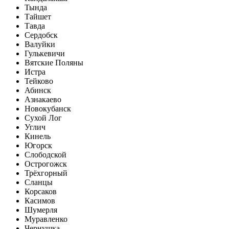
Тында
Тайшет
Тавда
Сердобск
Валуйки
Гулькевичи
Вятские Поляны
Истра
Тейково
Абинск
Азнакаево
Новокубанск
Сухой Лог
Углич
Кинель
Югорск
Слободской
Острогожск
Трёхгорный
Сланцы
Корсаков
Касимов
Шумерля
Муравленко
Чернушка