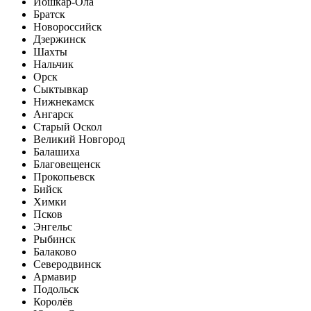
Йошкар-Ола
Братск
Новороссийск
Дзержинск
Шахты
Нальчик
Орск
Сыктывкар
Нижнекамск
Ангарск
Старый Оскол
Великий Новгород
Балашиха
Благовещенск
Прокопьевск
Бийск
Химки
Псков
Энгельс
Рыбинск
Балаково
Северодвинск
Армавир
Подольск
Королёв