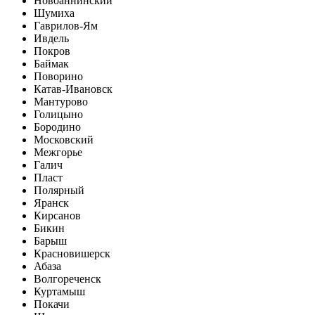
Новоаннинский
Шумиха
Гаврилов-Ям
Ивдель
Покров
Баймак
Поворино
Катав-Ивановск
Мантурово
Голицыно
Бородино
Московский
Межгорье
Галич
Пласт
Полярный
Яранск
Кирсанов
Бикин
Барыш
Красновишерск
Абаза
Волгореченск
Куртамыш
Покачи