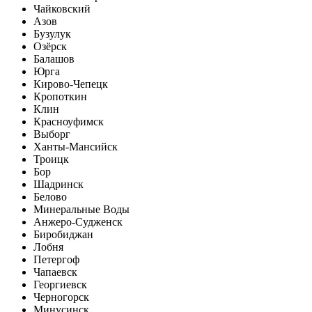
Чайковский
Азов
Бузулук
Озёрск
Балашов
Юрга
Кирово-Чепецк
Кропоткин
Клин
Красноуфимск
Выборг
Ханты-Мансийск
Троицк
Бор
Шадринск
Белово
Минеральные Воды
Анжеро-Судженск
Биробиджан
Лобня
Петергоф
Чапаевск
Георгиевск
Черногорск
Минусинск