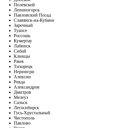
Полевской
Лениногорск
Павловский Посад
Славянск-на-Кубани
Заречный
Туапсе
Россошь
Кумертау
Лабинск
Сибай
Клинцы
Ржев
Тихорецк
Нерюнгри
Алексин
Ревда
Александров
Дмитров
Мелеуз
Сальск
Лесосибирск
Гусь-Хрустальный
Чистополь
Павлово