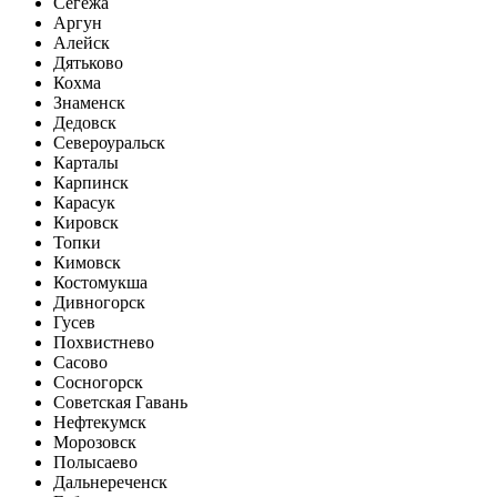
Сегежа
Аргун
Алейск
Дятьково
Кохма
Знаменск
Дедовск
Североуральск
Карталы
Карпинск
Карасук
Кировск
Топки
Кимовск
Костомукша
Дивногорск
Гусев
Похвистнево
Сасово
Сосногорск
Советская Гавань
Нефтекумск
Морозовск
Полысаево
Дальнереченск