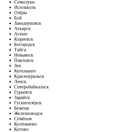
Семилуки
Исилькуль
Озёры
Буй
Заводоуковск
Аткарск
Асино
Киреевск
Богородск
Тайга
Невьянск
Павловск
Зея
Котельнич
Красноуральск
Ленск
Северобайкальск
Гурьевск
Зарайск
Гусиноозёрск
Бежецк
Железноводск
Семёнов
Колпашево
Котово