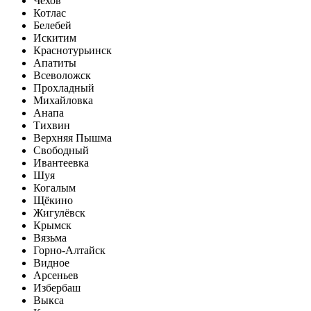
Чехов
Котлас
Белебей
Искитим
Краснотурьинск
Апатиты
Всеволожск
Прохладный
Михайловка
Анапа
Тихвин
Верхняя Пышма
Свободный
Ивантеевка
Шуя
Когалым
Щёкино
Жигулёвск
Крымск
Вязьма
Горно-Алтайск
Видное
Арсеньев
Избербаш
Выкса