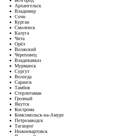
Белгород
Архангельск
Владимир
Сочи
Курган
Смоленск
Калуга
Чита
Орёл
Волжский
Череповец
Владикавказ
Мурманск
Сургут
Вологда
Саранск
Тамбов
Стерлитамак
Грозный
Якутск
Кострома
Комсомольск-на-Амуре
Петрозаводск
Таганрог
Нижневартовск