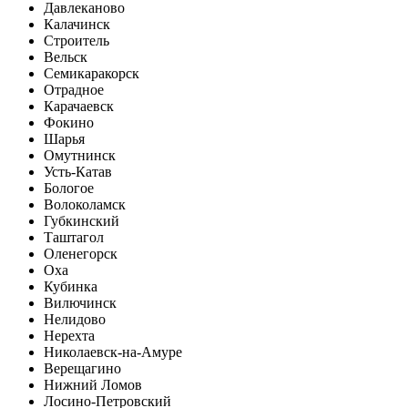
Давлеканово
Калачинск
Строитель
Вельск
Семикаракорск
Отрадное
Карачаевск
Фокино
Шарья
Омутнинск
Усть-Катав
Бологое
Волоколамск
Губкинский
Таштагол
Оленегорск
Оха
Кубинка
Вилючинск
Нелидово
Нерехта
Николаевск-на-Амуре
Верещагино
Нижний Ломов
Лосино-Петровский