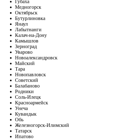
Губаха
Медногорск
Октябрьск
Бутурлиновка
Янаул
Лабытнанги
Калач-на-Дону
Камышлов
Зерноград
Уварово
Новоалександровск
Майский
Тара
Новопавловск
Советский
Балабаново
Родники
Соль-Илецк
Красноармейск
Унеча
Кувандык
Обь
Железногорск-Илимский
Татарск
Ипатово