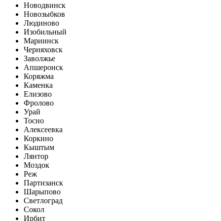
Новодвинск
Новозыбков
Людиново
Изобильный
Мариинск
Черняховск
Заволжье
Апшеронск
Коряжма
Каменка
Елизово
Фролово
Урай
Тосно
Алексеевка
Коркино
Кыштым
Лянтор
Моздок
Реж
Партизанск
Шарыпово
Светлоград
Сокол
Ирбит