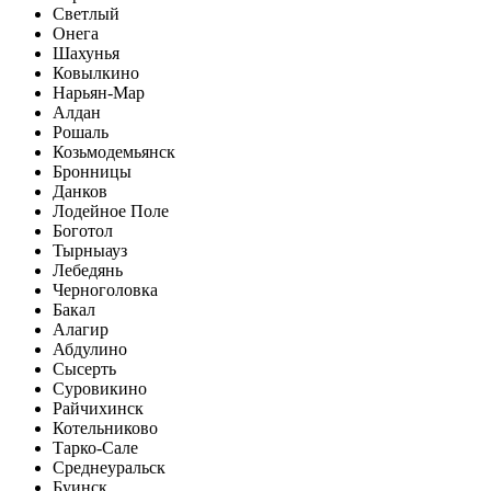
Светлый
Онега
Шахунья
Ковылкино
Нарьян-Мар
Алдан
Рошаль
Козьмодемьянск
Бронницы
Данков
Лодейное Поле
Боготол
Тырныауз
Лебедянь
Черноголовка
Бакал
Алагир
Абдулино
Сысерть
Суровикино
Райчихинск
Котельниково
Тарко-Сале
Среднеуральск
Буинск