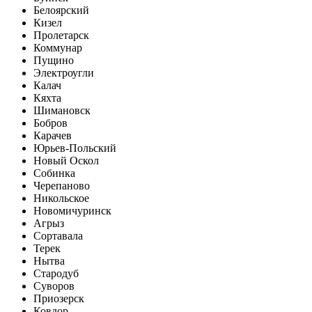
Белоярский
Кизел
Пролетарск
Коммунар
Пущино
Электроугли
Калач
Кяхта
Шимановск
Бобров
Карачев
Юрьев-Польский
Новый Оскол
Собинка
Черепаново
Никольское
Новомичуринск
Агрыз
Сортавала
Терек
Нытва
Стародуб
Суворов
Приозерск
Ковдор