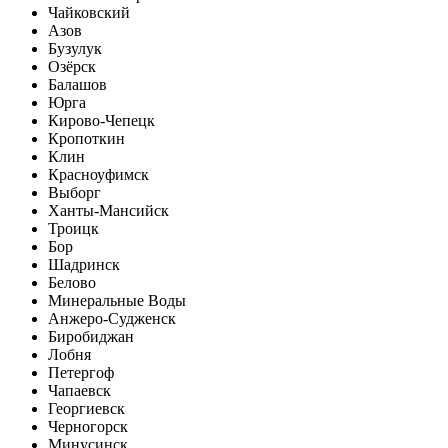
Чайковский
Азов
Бузулук
Озёрск
Балашов
Юрга
Кирово-Чепецк
Кропоткин
Клин
Красноуфимск
Выборг
Ханты-Мансийск
Троицк
Бор
Шадринск
Белово
Минеральные Воды
Анжеро-Судженск
Биробиджан
Лобня
Петергоф
Чапаевск
Георгиевск
Черногорск
Минусинск