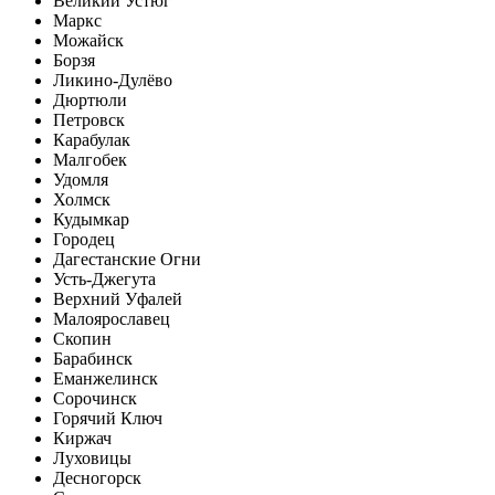
Великий Устюг
Маркс
Можайск
Борзя
Ликино-Дулёво
Дюртюли
Петровск
Карабулак
Малгобек
Удомля
Холмск
Кудымкар
Городец
Дагестанские Огни
Усть-Джегута
Верхний Уфалей
Малоярославец
Скопин
Барабинск
Еманжелинск
Сорочинск
Горячий Ключ
Киржач
Луховицы
Десногорск