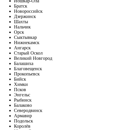
Йошкар-Ола
Братск
Новороссийск
Дзержинск
Шахты
Нальчик
Орск
Сыктывкар
Нижнекамск
Ангарск
Старый Оскол
Великий Новгород
Балашиха
Благовещенск
Прокопьевск
Бийск
Химки
Псков
Энгельс
Рыбинск
Балаково
Северодвинск
Армавир
Подольск
Королёв