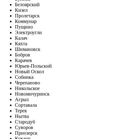
Белоярский
Кизел
Пролетарск
Коммунар
Пущино
Электроугли
Калач
Кяхта
Шимановск
Бобров
Карачев
Юрьев-Польский
Новый Оскол
Собинка
Черепаново
Никольское
Новомичуринск
Агрыз
Сортавала
Терек
Нытва
Стародуб
Суворов
Приозерск
Ковдор