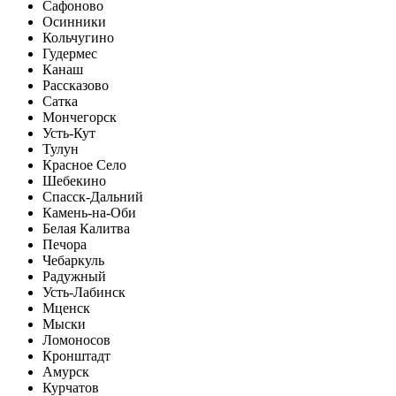
Сафоново
Осинники
Кольчугино
Гудермес
Канаш
Рассказово
Сатка
Мончегорск
Усть-Кут
Тулун
Красное Село
Шебекино
Спасск-Дальний
Камень-на-Оби
Белая Калитва
Печора
Чебаркуль
Радужный
Усть-Лабинск
Мценск
Мыски
Ломоносов
Кронштадт
Амурск
Курчатов