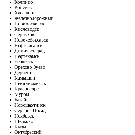
Колпино
Копейск
Хасавюрт
Железнодорожный
Новомосковск
Кисловодск
Серпухов
Новочебоксарск
Нефтеюганск
Димитровград
Нефтекамск
Черкесск
Орехово-Зуево
Дербент
Камышин
Невинномысск
Красногорск
Муром
Батайск
Новошахтинск
Сергиев Посад
Ноябрьск
Щёлково
Кызыл
Октябрьский