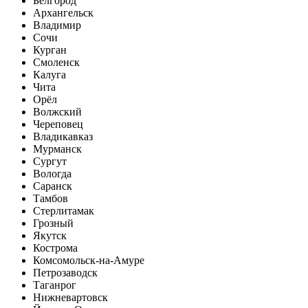
Белгород
Архангельск
Владимир
Сочи
Курган
Смоленск
Калуга
Чита
Орёл
Волжский
Череповец
Владикавказ
Мурманск
Сургут
Вологда
Саранск
Тамбов
Стерлитамак
Грозный
Якутск
Кострома
Комсомольск-на-Амуре
Петрозаводск
Таганрог
Нижневартовск