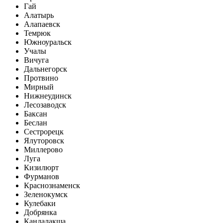
Гай
Алатырь
Алапаевск
Темрюк
Южноуральск
Учалы
Вичуга
Дальнегорск
Протвино
Мирный
Нижнеудинск
Лесозаводск
Баксан
Беслан
Сестрорецк
Ялуторовск
Миллерово
Луга
Кизилюрт
Фурманов
Краснознаменск
Зеленокумск
Кулебаки
Добрянка
Кандалакша