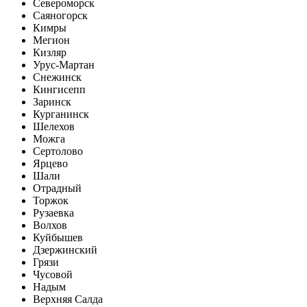
Североморск
Саяногорск
Кимры
Мегион
Кизляр
Урус-Мартан
Снежинск
Кингисепп
Заринск
Курганинск
Шелехов
Можга
Сертолово
Ярцево
Шали
Отрадный
Торжок
Рузаевка
Волхов
Куйбышев
Дзержинский
Грязи
Чусовой
Надым
Верхняя Салда