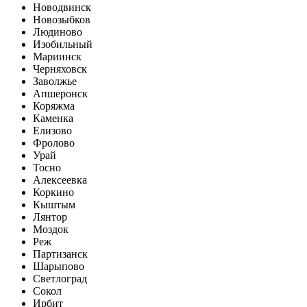
Новодвинск
Новозыбков
Людиново
Изобильный
Мариинск
Черняховск
Заволжье
Апшеронск
Коряжма
Каменка
Елизово
Фролово
Урай
Тосно
Алексеевка
Коркино
Кыштым
Лянтор
Моздок
Реж
Партизанск
Шарыпово
Светлоград
Сокол
Ирбит