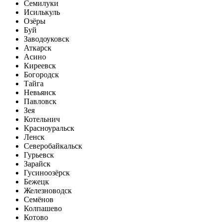
Семилуки
Исилькуль
Озёры
Буй
Заводоуковск
Аткарск
Асино
Киреевск
Богородск
Тайга
Невьянск
Павловск
Зея
Котельнич
Красноуральск
Ленск
Северобайкальск
Гурьевск
Зарайск
Гусиноозёрск
Бежецк
Железноводск
Семёнов
Колпашево
Котово