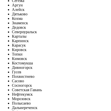
Сегежа
Аргун
Алейск
Дятьково
Кохма
Знаменск
Дедовск
Североуральск
Карталы
Карпинск
Карасук
Кировск
Топки
Кимовск
Костомукша
Дивногорск
Гусев
Похвистнево
Сасово
Сосногорск
Советская Гавань
Нефтекумск
Морозовск
Полысаево
Дальнереченск