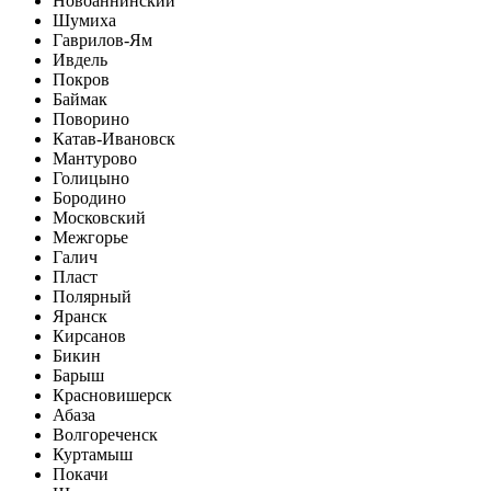
Новоаннинский
Шумиха
Гаврилов-Ям
Ивдель
Покров
Баймак
Поворино
Катав-Ивановск
Мантурово
Голицыно
Бородино
Московский
Межгорье
Галич
Пласт
Полярный
Яранск
Кирсанов
Бикин
Барыш
Красновишерск
Абаза
Волгореченск
Куртамыш
Покачи