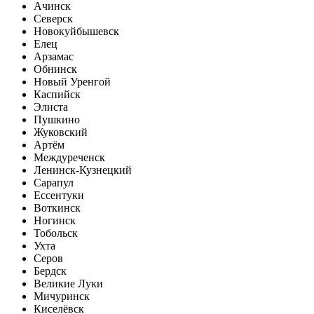
Ачинск
Северск
Новокуйбышевск
Елец
Арзамас
Обнинск
Новый Уренгой
Каспийск
Элиста
Пушкино
Жуковский
Артём
Междуреченск
Ленинск-Кузнецкий
Сарапул
Ессентуки
Воткинск
Ногинск
Тобольск
Ухта
Серов
Бердск
Великие Луки
Мичуринск
Киселёвск