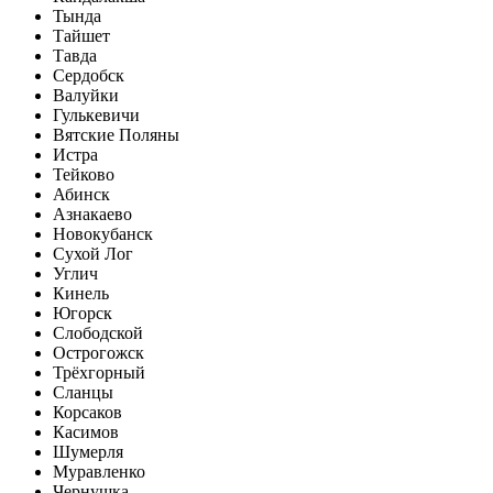
Тында
Тайшет
Тавда
Сердобск
Валуйки
Гулькевичи
Вятские Поляны
Истра
Тейково
Абинск
Азнакаево
Новокубанск
Сухой Лог
Углич
Кинель
Югорск
Слободской
Острогожск
Трёхгорный
Сланцы
Корсаков
Касимов
Шумерля
Муравленко
Чернушка