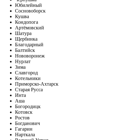
Юбилейный
Сосновоборск
Кушва
Кондопога
Артёмовский
Шатура
Щербинка
Благодарный
Балтийск
Нововоронеж
Нурлат
Зима
Славгород
Котельники
Приморско-Ахтарск
Старая Русса
Инта
Аша
Богородицк
Котовск
Ростов
Богданович
Гагарин
Нарткала