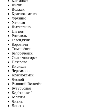
Климовск
Лиски
Волжск
Краснокаменск
Фрязино
Узловая
Лыткарино
Нягань
Рославль
Геленджик
Боровичи
Тимашёвск
Белореченск
Солнечногорск
Назарово
Кириши
Черемхово
Краснокамск
Лесной
Вышний Волочёк
Бугуруслан
Берёзовский
Балахна
Ливны
Донецк