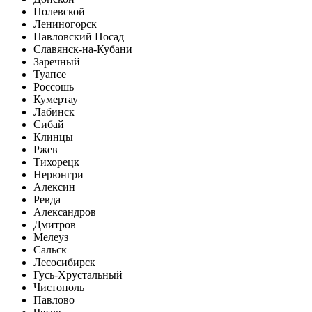
Полевской
Лениногорск
Павловский Посад
Славянск-на-Кубани
Заречный
Туапсе
Россошь
Кумертау
Лабинск
Сибай
Клинцы
Ржев
Тихорецк
Нерюнгри
Алексин
Ревда
Александров
Дмитров
Мелеуз
Сальск
Лесосибирск
Гусь-Хрустальный
Чистополь
Павлово