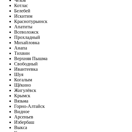
Чехов
Котлас
Белебей
Искитим
Краснотурьинск
Апатиты
Всеволожск
Прохладный
Михайловка
Анапа
Тихвин
Верхняя Пышма
Свободный
Ивантеевка
Шуя
Когалым
Щёкино
Жигулёвск
Крымск
Вязьма
Горно-Алтайск
Видное
Арсеньев
Избербаш
Выкса