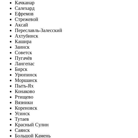
Качканар
Салехард
Ефремов
Стрежевой
Аксай
Переславль-Залесский
Ахтубинск
Кашира
Заинск
Советск
Пугачёв
Лангепас
Бирск
Урюпинск
Моршанск
Пыть-Ях
Конаково
Ртищево
Вязники
Кореновск
Усинск
Тутаев
Красный Сулин
Саянск
Большой Камень