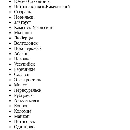
Южно-Сахалинск
Петропавловск-Камчатский
Сызрань
Норильск
Златоуст
Каменск-Уральский
Мытищи
Люберцы
Волгодонск
Новочеркасск
Абакан
Находка
Уссурийск
Березники
Салават
Электросталь
Миасс
Первоуральск
Рубцовск
Альметьевск
Ковров
Коломна
Майкоп
Пятигорск
Одинцово