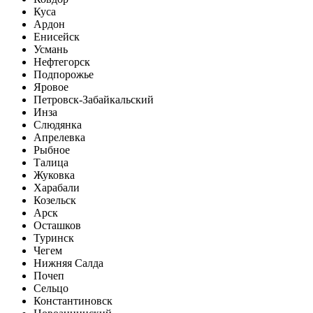
Куса
Ардон
Енисейск
Усмань
Нефтегорск
Подпорожье
Яровое
Петровск-Забайкальский
Инза
Слюдянка
Апрелевка
Рыбное
Талица
Жуковка
Харабали
Козельск
Арск
Осташков
Туринск
Чегем
Нижняя Салда
Почеп
Сельцо
Константиновск