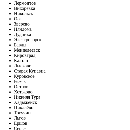
Лермонтов
Вихоревка
Никольск
Оса
Зверево
Няндома
Дудинка
Электрогорск
Бавлы
Менделеевск
Кировград
Калтан
Лысково
Старая Купавна
Куровское
Ряжск
Остров
Хотьково
Нижняя Тура
Хадыженск
Пикалёво
Тогучин
Льгов
Ершов
Сергач