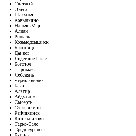
Светлый
Онега
Шахунья
Ковылкино
Нарьян-Мар
Алдан
Рошаль
Козьмодемьянск
Бронницы
Данков
Лодейное Поле
Боготол
Тырныауз
Лебедянь
Черноголовка
Бакал
Алагир
Абдулино
Сысерть
Суровикино
Райчихинск
Котельниково
Тарко-Сале
Среднеуральск
Буинск