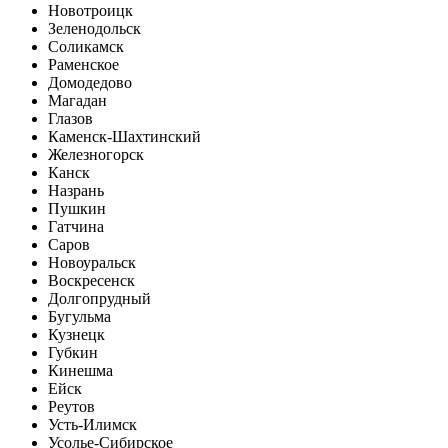
Новотроицк
Зеленодольск
Соликамск
Раменское
Домодедово
Магадан
Глазов
Каменск-Шахтинский
Железногорск
Канск
Назрань
Пушкин
Гатчина
Саров
Новоуральск
Воскресенск
Долгопрудный
Бугульма
Кузнецк
Губкин
Кинешма
Ейск
Реутов
Усть-Илимск
Усолье-Сибирское