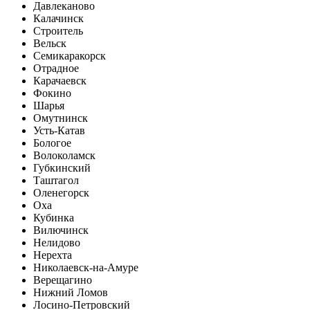
Давлеканово
Калачинск
Строитель
Вельск
Семикаракорск
Отрадное
Карачаевск
Фокино
Шарья
Омутнинск
Усть-Катав
Бологое
Волоколамск
Губкинский
Таштагол
Оленегорск
Оха
Кубинка
Вилючинск
Нелидово
Нерехта
Николаевск-на-Амуре
Верещагино
Нижний Ломов
Лосино-Петровский