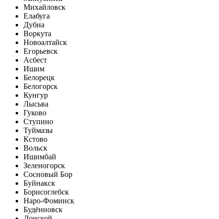
Михайловск
Елабуга
Дубна
Воркута
Новоалтайск
Егорьевск
Асбест
Ишим
Белорецк
Белогорск
Кунгур
Лысьва
Гуково
Ступино
Туймазы
Кстово
Вольск
Ишимбай
Зеленогорск
Сосновый Бор
Буйнакск
Борисоглебск
Наро-Фоминск
Будённовск
Донской