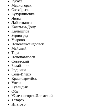
Губаха
Медногорск
Октябрьск
Бутурлиновка
Янаул
Лабытнанги
Калач-на-Дону
Камышлов
Зерноград
Уварово
Новоалександровск
Майский
Тара
Новопавловск
Советский
Балабаново
Родники
Соль-Илецк
Красноармейск
Унеча
Кувандык
Обь
Железногорск-Илимский
Татарск
Ипатово