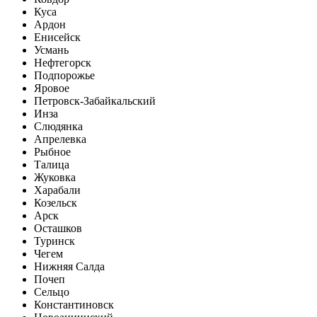
Куса
Ардон
Енисейск
Усмань
Нефтегорск
Подпорожье
Яровое
Петровск-Забайкальский
Инза
Слюдянка
Апрелевка
Рыбное
Талица
Жуковка
Харабали
Козельск
Арск
Осташков
Туринск
Чегем
Нижняя Салда
Почеп
Сельцо
Константиновск