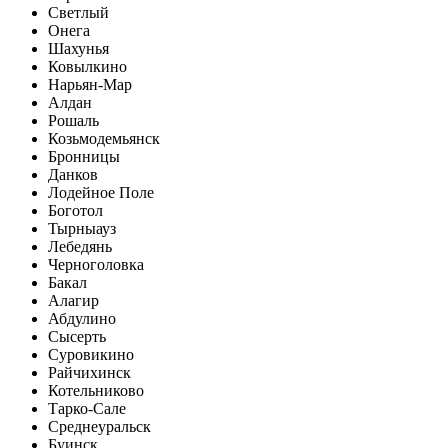
Светлый
Онега
Шахунья
Ковылкино
Нарьян-Мар
Алдан
Рошаль
Козьмодемьянск
Бронницы
Данков
Лодейное Поле
Боготол
Тырныауз
Лебедянь
Черноголовка
Бакал
Алагир
Абдулино
Сысерть
Суровикино
Райчихинск
Котельниково
Тарко-Сале
Среднеуральск
Буинск