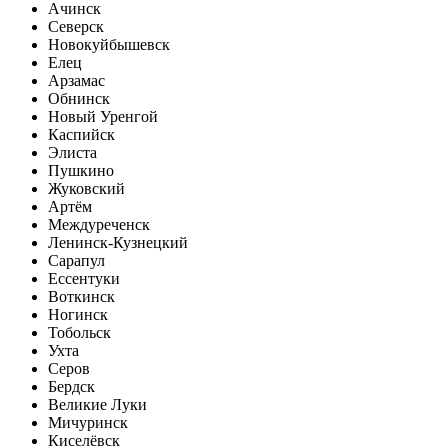
Ачинск
Северск
Новокуйбышевск
Елец
Арзамас
Обнинск
Новый Уренгой
Каспийск
Элиста
Пушкино
Жуковский
Артём
Междуреченск
Ленинск-Кузнецкий
Сарапул
Ессентуки
Воткинск
Ногинск
Тобольск
Ухта
Серов
Бердск
Великие Луки
Мичуринск
Киселёвск