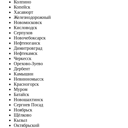
Колпино
Копейск
Хасавюрт
Железнодорожный
Новомосковск
Кисловодск
Серпухов
Новочебоксарск
Нефтеюганск
Димитровград
Нефтекамск
Черкесск
Орехово-Зуево
Дербент
Камышин
Невинномысск
Красногорск
Муром
Батайск
Новошахтинск
Сергиев Посад
Ноябрьск
Щёлково
Кызыл
Октябрьский