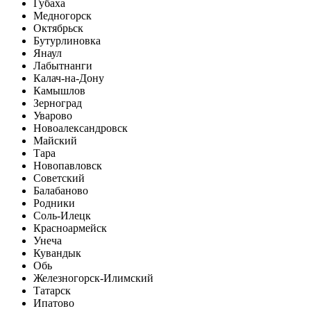
Губаха
Медногорск
Октябрьск
Бутурлиновка
Янаул
Лабытнанги
Калач-на-Дону
Камышлов
Зерноград
Уварово
Новоалександровск
Майский
Тара
Новопавловск
Советский
Балабаново
Родники
Соль-Илецк
Красноармейск
Унеча
Кувандык
Обь
Железногорск-Илимский
Татарск
Ипатово