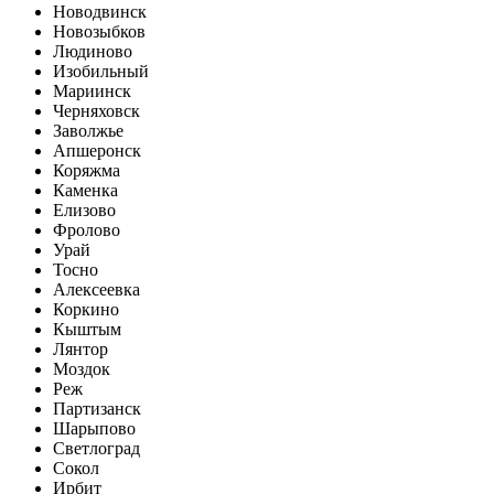
Новодвинск
Новозыбков
Людиново
Изобильный
Мариинск
Черняховск
Заволжье
Апшеронск
Коряжма
Каменка
Елизово
Фролово
Урай
Тосно
Алексеевка
Коркино
Кыштым
Лянтор
Моздок
Реж
Партизанск
Шарыпово
Светлоград
Сокол
Ирбит