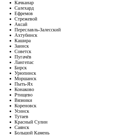
Качканар
Салехард
Ефремов
Стрежевой
Аксай
Переславль-Залесский
Ахтубинск
Кашира
Заинск
Советск
Пугачёв
Лангепас
Бирск
Урюпинск
Моршанск
Пыть-Ях
Конаково
Ртищево
Вязники
Кореновск
Усинск
Тутаев
Красный Сулин
Саянск
Большой Камень