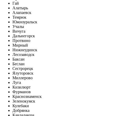
Гай
Алатырь
Алапаевск
Темрюк
Южноуральск
Учалы
Вичуга
Дальнегорск
Протвино
Мирный
Нижнеудинск
Лесозаводск
Баксан
Беслан
Сестрорецк
Ялуторовск
Миллерово
Луга
Кизилюрт
Фурманов
Краснознаменск
Зеленокумск
Кулебаки
Добрянка
Кандалакша