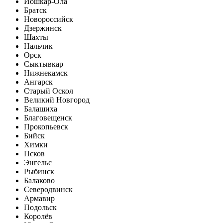
Йошкар-Ола
Братск
Новороссийск
Дзержинск
Шахты
Нальчик
Орск
Сыктывкар
Нижнекамск
Ангарск
Старый Оскол
Великий Новгород
Балашиха
Благовещенск
Прокопьевск
Бийск
Химки
Псков
Энгельс
Рыбинск
Балаково
Северодвинск
Армавир
Подольск
Королёв