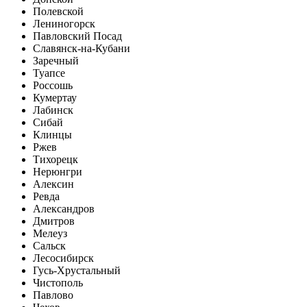
Полевской
Лениногорск
Павловский Посад
Славянск-на-Кубани
Заречный
Туапсе
Россошь
Кумертау
Лабинск
Сибай
Клинцы
Ржев
Тихорецк
Нерюнгри
Алексин
Ревда
Александров
Дмитров
Мелеуз
Сальск
Лесосибирск
Гусь-Хрустальный
Чистополь
Павлово