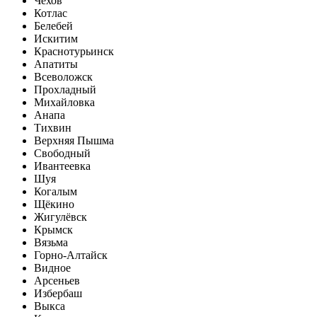
Чехов
Котлас
Белебей
Искитим
Краснотурьинск
Апатиты
Всеволожск
Прохладный
Михайловка
Анапа
Тихвин
Верхняя Пышма
Свободный
Ивантеевка
Шуя
Когалым
Щёкино
Жигулёвск
Крымск
Вязьма
Горно-Алтайск
Видное
Арсеньев
Избербаш
Выкса