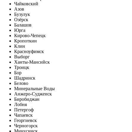
Чайковский
Азов
Бузулук
Озёрск
Балашов
Юрга
Кирово-Чепецк
Кропоткин
Клин
Красноуфимск
Выборг
Ханты-Мансийск
Троицк
Бор
Шадринск
Белово
Минеральные Воды
Анжеро-Судженск
Биробиджан
Лобня
Петергоф
Чапаевск
Георгиевск
Черногорск
Минусинск