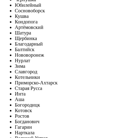
Юбилейный
Сосновоборск
Кушва
Кондопога
Артёмовский
Шатура
Щербинка
Благодарный
Балтийск
Нововоронеж
Нурлат
Зима
Славгород
Котельники
Приморско-Ахтарск
Старая Русса
Инта
Аша
Богородицк
Котовск
Ростов
Богданович
Гагарин
Нарткала