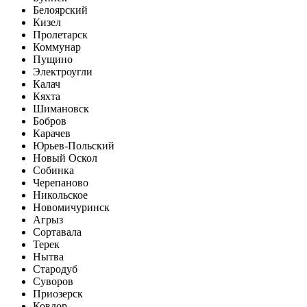
Белоярский
Кизел
Пролетарск
Коммунар
Пущино
Электроугли
Калач
Кяхта
Шимановск
Бобров
Карачев
Юрьев-Польский
Новый Оскол
Собинка
Черепаново
Никольское
Новомичуринск
Агрыз
Сортавала
Терек
Нытва
Стародуб
Суворов
Приозерск
Ковдор