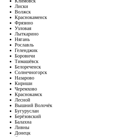
Климовск
Лиски
Волжск
Краснокаменск
Фрязино
Узловая
Лыткарино
Нягань
Рославль
Геленджик
Боровичи
Тимашёвск
Белореченск
Солнечногорск
Назарово
Кириши
Черемхово
Краснокамск
Лесной
Вышний Волочёк
Бугуруслан
Берёзовский
Балахна
Ливны
Донецк