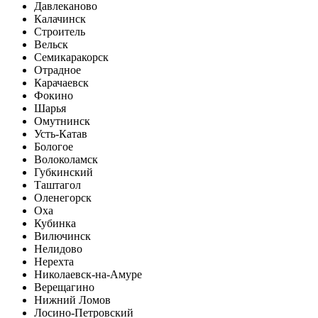
Давлеканово
Калачинск
Строитель
Вельск
Семикаракорск
Отрадное
Карачаевск
Фокино
Шарья
Омутнинск
Усть-Катав
Бологое
Волоколамск
Губкинский
Таштагол
Оленегорск
Оха
Кубинка
Вилючинск
Нелидово
Нерехта
Николаевск-на-Амуре
Верещагино
Нижний Ломов
Лосино-Петровский