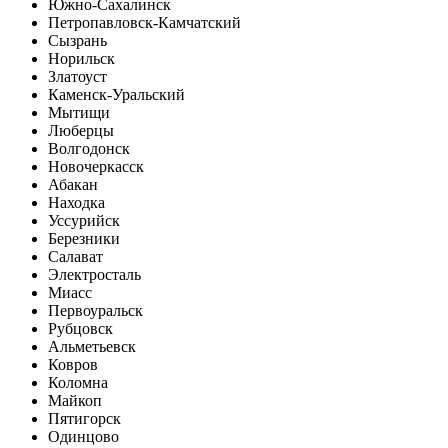
Южно-Сахалинск
Петропавловск-Камчатский
Сызрань
Норильск
Златоуст
Каменск-Уральский
Мытищи
Люберцы
Волгодонск
Новочеркасск
Абакан
Находка
Уссурийск
Березники
Салават
Электросталь
Миасс
Первоуральск
Рубцовск
Альметьевск
Ковров
Коломна
Майкоп
Пятигорск
Одинцово