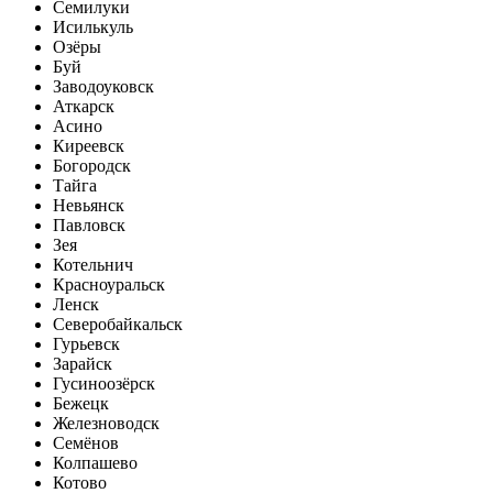
Семилуки
Исилькуль
Озёры
Буй
Заводоуковск
Аткарск
Асино
Киреевск
Богородск
Тайга
Невьянск
Павловск
Зея
Котельнич
Красноуральск
Ленск
Северобайкальск
Гурьевск
Зарайск
Гусиноозёрск
Бежецк
Железноводск
Семёнов
Колпашево
Котово