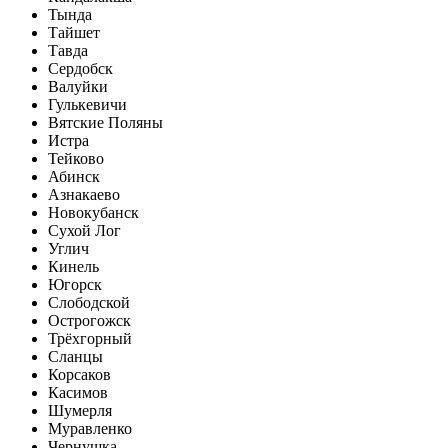
Тында
Тайшет
Тавда
Сердобск
Валуйки
Гулькевичи
Вятские Поляны
Истра
Тейково
Абинск
Азнакаево
Новокубанск
Сухой Лог
Углич
Кинель
Югорск
Слободской
Острогожск
Трёхгорный
Сланцы
Корсаков
Касимов
Шумерля
Муравленко
Чернушка