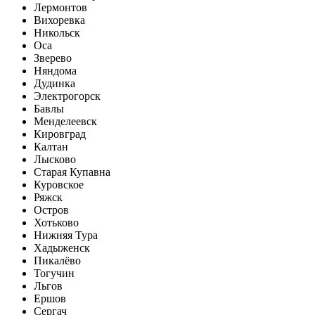
Лермонтов
Вихоревка
Никольск
Оса
Зверево
Няндома
Дудинка
Электрогорск
Бавлы
Менделеевск
Кировград
Калтан
Лысково
Старая Купавна
Куровское
Ряжск
Остров
Хотьково
Нижняя Тура
Хадыженск
Пикалёво
Тогучин
Льгов
Ершов
Сергач