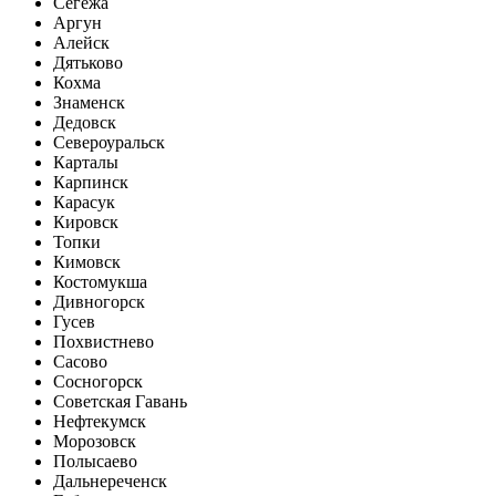
Сегежа
Аргун
Алейск
Дятьково
Кохма
Знаменск
Дедовск
Североуральск
Карталы
Карпинск
Карасук
Кировск
Топки
Кимовск
Костомукша
Дивногорск
Гусев
Похвистнево
Сасово
Сосногорск
Советская Гавань
Нефтекумск
Морозовск
Полысаево
Дальнереченск