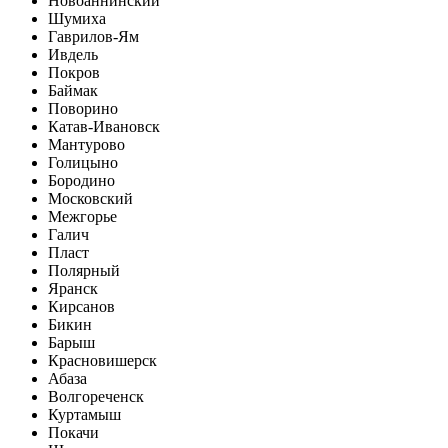
Новоаннинский
Шумиха
Гаврилов-Ям
Ивдель
Покров
Баймак
Поворино
Катав-Ивановск
Мантурово
Голицыно
Бородино
Московский
Межгорье
Галич
Пласт
Полярный
Яранск
Кирсанов
Бикин
Барыш
Красновишерск
Абаза
Волгореченск
Куртамыш
Покачи