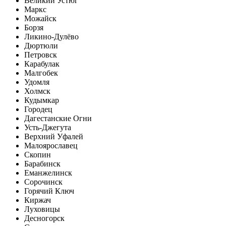
Великий Устюг
Маркс
Можайск
Борзя
Ликино-Дулёво
Дюртюли
Петровск
Карабулак
Малгобек
Удомля
Холмск
Кудымкар
Городец
Дагестанские Огни
Усть-Джегута
Верхний Уфалей
Малоярославец
Скопин
Барабинск
Еманжелинск
Сорочинск
Горячий Ключ
Киржач
Луховицы
Десногорск