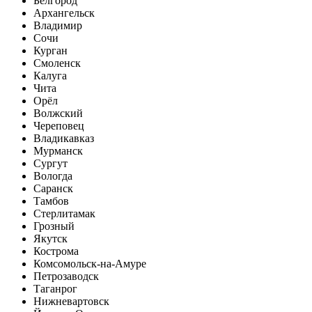
Белгород
Архангельск
Владимир
Сочи
Курган
Смоленск
Калуга
Чита
Орёл
Волжский
Череповец
Владикавказ
Мурманск
Сургут
Вологда
Саранск
Тамбов
Стерлитамак
Грозный
Якутск
Кострома
Комсомольск-на-Амуре
Петрозаводск
Таганрог
Нижневартовск