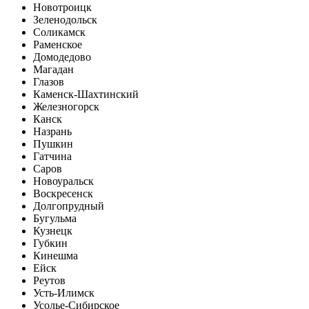
Новотроицк
Зеленодольск
Соликамск
Раменское
Домодедово
Магадан
Глазов
Каменск-Шахтинский
Железногорск
Канск
Назрань
Пушкин
Гатчина
Саров
Новоуральск
Воскресенск
Долгопрудный
Бугульма
Кузнецк
Губкин
Кинешма
Ейск
Реутов
Усть-Илимск
Усолье-Сибирское