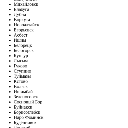
Михайловск
Елабуга
Дубна
Воркута
Новоалтайск
Егорьевск
Асбест
Ишим
Белорецк
Белогорск
Кунгур
Лысьва
Гуково
Ступино
Туймазы
Кстово
Вольск
Ишимбай
Зеленогорск
Сосновый Бор
Буйнакск
Борисоглебск
Наро-Фоминск
Будённовск
Донской