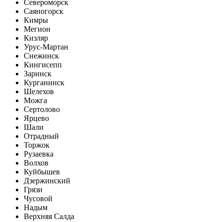
Североморск
Саяногорск
Кимры
Мегион
Кизляр
Урус-Мартан
Снежинск
Кингисепп
Заринск
Курганинск
Шелехов
Можга
Сертолово
Ярцево
Шали
Отрадный
Торжок
Рузаевка
Волхов
Куйбышев
Дзержинский
Грязи
Чусовой
Надым
Верхняя Салда