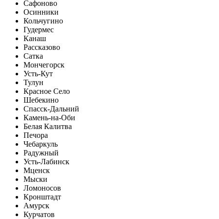
Сафоново
Осинники
Кольчугино
Гудермес
Канаш
Рассказово
Сатка
Мончегорск
Усть-Кут
Тулун
Красное Село
Шебекино
Спасск-Дальний
Камень-на-Оби
Белая Калитва
Печора
Чебаркуль
Радужный
Усть-Лабинск
Мценск
Мыски
Ломоносов
Кронштадт
Амурск
Курчатов