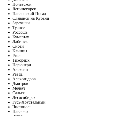
Полевской
Лениногорск
Павловский Посад
Славянск-на-Кубани
Заречный
Туапсе
Россошь
Кумертау
Лабинск
Сибай
Клинцы
Ржев
Тихорецк
Нерюнгри
Алексин
Ревда
Александров
Дмитров
Мелеуз
Сальск
Лесосибирск
Гусь-Хрустальный
Чистополь
Павлово