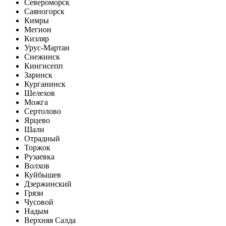
Североморск
Саяногорск
Кимры
Мегион
Кизляр
Урус-Мартан
Снежинск
Кингисепп
Заринск
Курганинск
Шелехов
Можга
Сертолово
Ярцево
Шали
Отрадный
Торжок
Рузаевка
Волхов
Куйбышев
Дзержинский
Грязи
Чусовой
Надым
Верхняя Салда