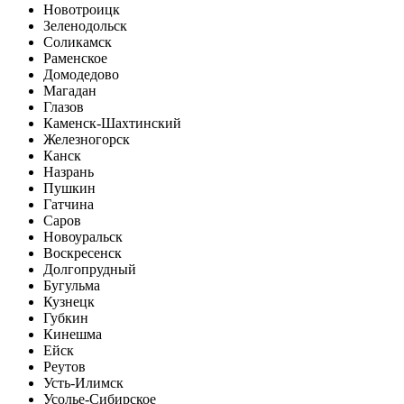
Новотроицк
Зеленодольск
Соликамск
Раменское
Домодедово
Магадан
Глазов
Каменск-Шахтинский
Железногорск
Канск
Назрань
Пушкин
Гатчина
Саров
Новоуральск
Воскресенск
Долгопрудный
Бугульма
Кузнецк
Губкин
Кинешма
Ейск
Реутов
Усть-Илимск
Усолье-Сибирское