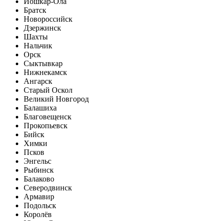
Йошкар-Ола
Братск
Новороссийск
Дзержинск
Шахты
Нальчик
Орск
Сыктывкар
Нижнекамск
Ангарск
Старый Оскол
Великий Новгород
Балашиха
Благовещенск
Прокопьевск
Бийск
Химки
Псков
Энгельс
Рыбинск
Балаково
Северодвинск
Армавир
Подольск
Королёв