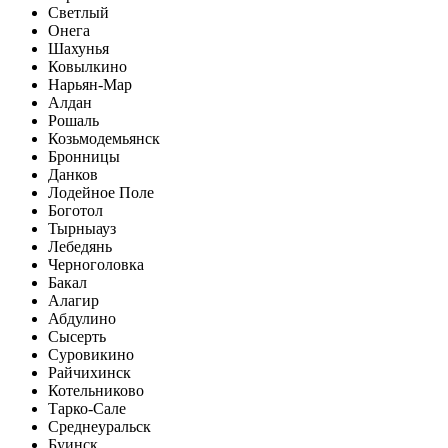
Светлый
Онега
Шахунья
Ковылкино
Нарьян-Мар
Алдан
Рошаль
Козьмодемьянск
Бронницы
Данков
Лодейное Поле
Боготол
Тырныауз
Лебедянь
Черноголовка
Бакал
Алагир
Абдулино
Сысерть
Суровикино
Райчихинск
Котельниково
Тарко-Сале
Среднеуральск
Буинск