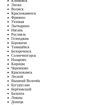
Климовск
Лиски
Волжск
Краснокаменск
Фрязино
Узловая
Лыткарино
Нягань
Рославль
Геленджик
Боровичи
Тимашёвск
Белореченск
Солнечногорск
Назарово
Кириши
Черемхово
Краснокамск
Лесной
Вышний Волочёк
Бугуруслан
Берёзовский
Балахна
Ливны
Донецк