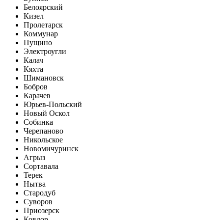
Белоярский
Кизел
Пролетарск
Коммунар
Пущино
Электроугли
Калач
Кяхта
Шимановск
Бобров
Карачев
Юрьев-Польский
Новый Оскол
Собинка
Черепаново
Никольское
Новомичуринск
Агрыз
Сортавала
Терек
Нытва
Стародуб
Суворов
Приозерск
Ковдор