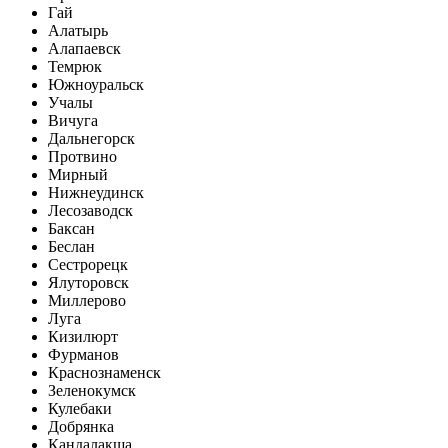
Гай
Алатырь
Алапаевск
Темрюк
Южноуральск
Учалы
Вичуга
Дальнегорск
Протвино
Мирный
Нижнеудинск
Лесозаводск
Баксан
Беслан
Сестрорецк
Ялуторовск
Миллерово
Луга
Кизилюрт
Фурманов
Краснознаменск
Зеленокумск
Кулебаки
Добрянка
Кандалакша