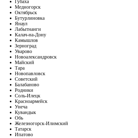
Губаха
Медногорск
Октябрьск
Бутурлиновка
Янаул
Лабытнанги
Калач-на-Дону
Камышлов
Зерноград
Уварово
Новоалександровск
Майский
Тара
Новопавловск
Советский
Балабаново
Родники
Соль-Илецк
Красноармейск
Унеча
Кувандык
Обь
Железногорск-Илимский
Татарск
Ипатово