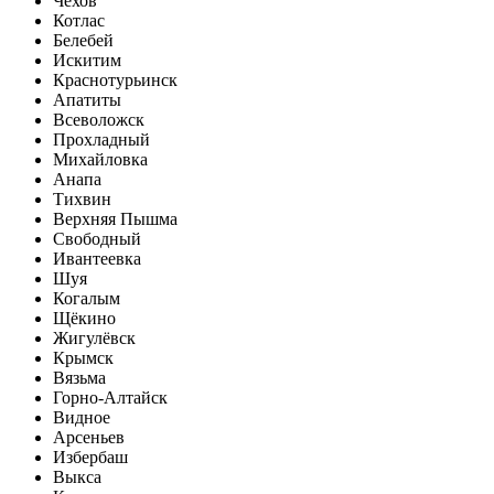
Чехов
Котлас
Белебей
Искитим
Краснотурьинск
Апатиты
Всеволожск
Прохладный
Михайловка
Анапа
Тихвин
Верхняя Пышма
Свободный
Ивантеевка
Шуя
Когалым
Щёкино
Жигулёвск
Крымск
Вязьма
Горно-Алтайск
Видное
Арсеньев
Избербаш
Выкса