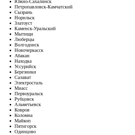
Южно-Сахалинск
Петропавловск-Камчатский
Сызрань
Норильск
Златоуст
Каменск-Уральский
Мытищи
Люберцы
Волгодонск
Новочеркасск
Абакан
Находка
Уссурийск
Березники
Салават
Электросталь
Миасс
Первоуральск
Рубцовск
Альметьевск
Ковров
Коломна
Майкоп
Пятигорск
Одинцово