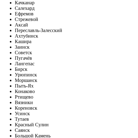
Качканар
Салехард
Ефремов
Стрежевой
Аксай
Переславль-Залесский
Ахтубинск
Кашира
Заинск
Советск
Пугачёв
Лангепас
Бирск
Урюпинск
Моршанск
Пыть-Ях
Конаково
Ртищево
Вязники
Кореновск
Усинск
Тутаев
Красный Сулин
Саянск
Большой Камень