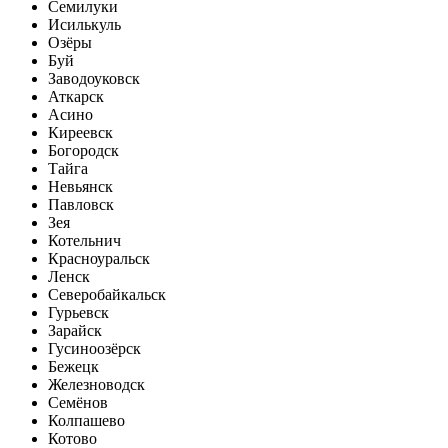
Семилуки
Исилькуль
Озёры
Буй
Заводоуковск
Аткарск
Асино
Киреевск
Богородск
Тайга
Невьянск
Павловск
Зея
Котельнич
Красноуральск
Ленск
Северобайкальск
Гурьевск
Зарайск
Гусиноозёрск
Бежецк
Железноводск
Семёнов
Колпашево
Котово