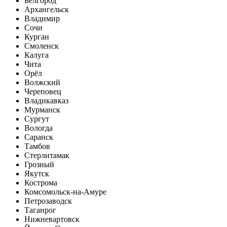
Белгород
Архангельск
Владимир
Сочи
Курган
Смоленск
Калуга
Чита
Орёл
Волжский
Череповец
Владикавказ
Мурманск
Сургут
Вологда
Саранск
Тамбов
Стерлитамак
Грозный
Якутск
Кострома
Комсомольск-на-Амуре
Петрозаводск
Таганрог
Нижневартовск