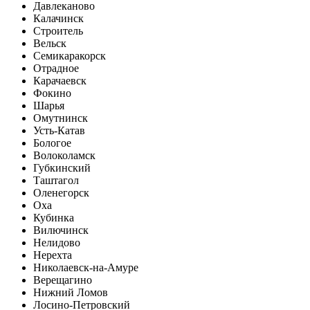
Давлеканово
Калачинск
Строитель
Вельск
Семикаракорск
Отрадное
Карачаевск
Фокино
Шарья
Омутнинск
Усть-Катав
Бологое
Волоколамск
Губкинский
Таштагол
Оленегорск
Оха
Кубинка
Вилючинск
Нелидово
Нерехта
Николаевск-на-Амуре
Верещагино
Нижний Ломов
Лосино-Петровский