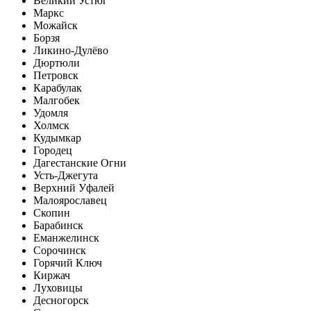
Великий Устюг
Маркс
Можайск
Борзя
Ликино-Дулёво
Дюртюли
Петровск
Карабулак
Малгобек
Удомля
Холмск
Кудымкар
Городец
Дагестанские Огни
Усть-Джегута
Верхний Уфалей
Малоярославец
Скопин
Барабинск
Еманжелинск
Сорочинск
Горячий Ключ
Киржач
Луховицы
Десногорск