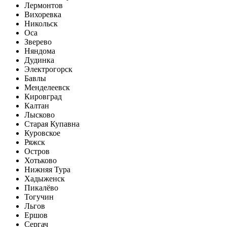
Лермонтов
Вихоревка
Никольск
Оса
Зверево
Няндома
Дудинка
Электрогорск
Бавлы
Менделеевск
Кировград
Калтан
Лысково
Старая Купавна
Куровское
Ряжск
Остров
Хотьково
Нижняя Тура
Хадыженск
Пикалёво
Тогучин
Льгов
Ершов
Сергач