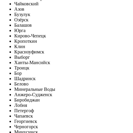
Чайковский
Азов
Бузулук
Озёрск
Балашов
Юрга
Кирово-Чепецк
Кропоткин
Клин
Красноуфимск
Выборг
Ханты-Мансийск
Троицк
Бор
Шадринск
Белово
Минеральные Воды
Анжеро-Судженск
Биробиджан
Лобня
Петергоф
Чапаевск
Георгиевск
Черногорск
Минусинск