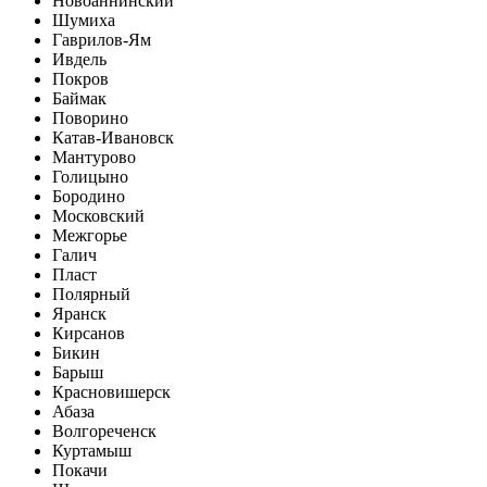
Новоаннинский
Шумиха
Гаврилов-Ям
Ивдель
Покров
Баймак
Поворино
Катав-Ивановск
Мантурово
Голицыно
Бородино
Московский
Межгорье
Галич
Пласт
Полярный
Яранск
Кирсанов
Бикин
Барыш
Красновишерск
Абаза
Волгореченск
Куртамыш
Покачи