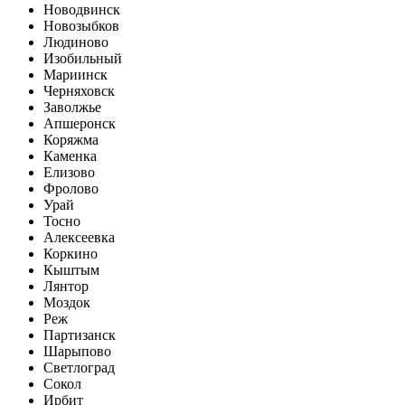
Новодвинск
Новозыбков
Людиново
Изобильный
Мариинск
Черняховск
Заволжье
Апшеронск
Коряжма
Каменка
Елизово
Фролово
Урай
Тосно
Алексеевка
Коркино
Кыштым
Лянтор
Моздок
Реж
Партизанск
Шарыпово
Светлоград
Сокол
Ирбит