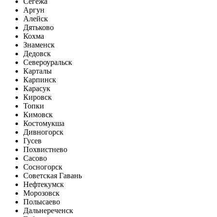
Сегежа
Аргун
Алейск
Дятьково
Кохма
Знаменск
Дедовск
Североуральск
Карталы
Карпинск
Карасук
Кировск
Топки
Кимовск
Костомукша
Дивногорск
Гусев
Похвистнево
Сасово
Сосногорск
Советская Гавань
Нефтекумск
Морозовск
Полысаево
Дальнереченск