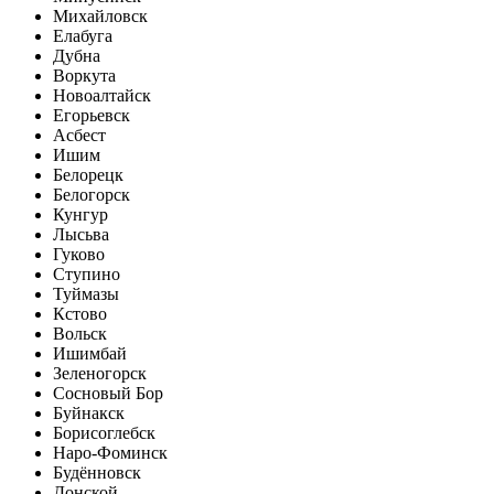
Михайловск
Елабуга
Дубна
Воркута
Новоалтайск
Егорьевск
Асбест
Ишим
Белорецк
Белогорск
Кунгур
Лысьва
Гуково
Ступино
Туймазы
Кстово
Вольск
Ишимбай
Зеленогорск
Сосновый Бор
Буйнакск
Борисоглебск
Наро-Фоминск
Будённовск
Донской