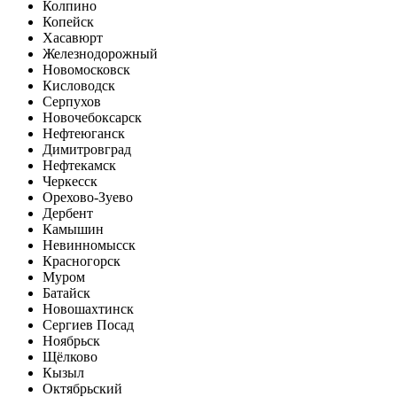
Колпино
Копейск
Хасавюрт
Железнодорожный
Новомосковск
Кисловодск
Серпухов
Новочебоксарск
Нефтеюганск
Димитровград
Нефтекамск
Черкесск
Орехово-Зуево
Дербент
Камышин
Невинномысск
Красногорск
Муром
Батайск
Новошахтинск
Сергиев Посад
Ноябрьск
Щёлково
Кызыл
Октябрьский