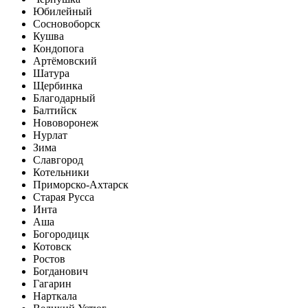
Юбилейный
Сосновоборск
Кушва
Кондопога
Артёмовский
Шатура
Щербинка
Благодарный
Балтийск
Нововоронеж
Нурлат
Зима
Славгород
Котельники
Приморско-Ахтарск
Старая Русса
Инта
Аша
Богородицк
Котовск
Ростов
Богданович
Гагарин
Нарткала