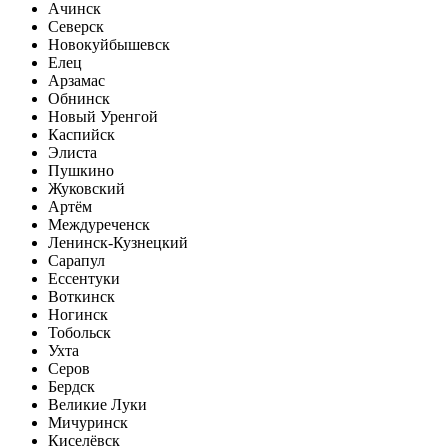
Ачинск
Северск
Новокуйбышевск
Елец
Арзамас
Обнинск
Новый Уренгой
Каспийск
Элиста
Пушкино
Жуковский
Артём
Междуреченск
Ленинск-Кузнецкий
Сарапул
Ессентуки
Воткинск
Ногинск
Тобольск
Ухта
Серов
Бердск
Великие Луки
Мичуринск
Киселёвск