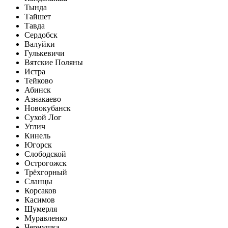
Тында
Тайшет
Тавда
Сердобск
Валуйки
Гулькевичи
Вятские Поляны
Истра
Тейково
Абинск
Азнакаево
Новокубанск
Сухой Лог
Углич
Кинель
Югорск
Слободской
Острогожск
Трёхгорный
Сланцы
Корсаков
Касимов
Шумерля
Муравленко
Чернушка