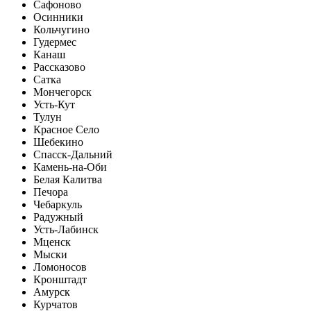
Сафоново
Осинники
Кольчугино
Гудермес
Канаш
Рассказово
Сатка
Мончегорск
Усть-Кут
Тулун
Красное Село
Шебекино
Спасск-Дальний
Камень-на-Оби
Белая Калитва
Печора
Чебаркуль
Радужный
Усть-Лабинск
Мценск
Мыски
Ломоносов
Кронштадт
Амурск
Курчатов