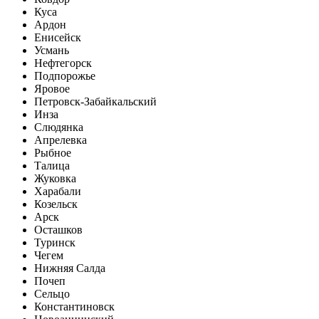
Куса
Ардон
Енисейск
Усмань
Нефтегорск
Подпорожье
Яровое
Петровск-Забайкальский
Инза
Слюдянка
Апрелевка
Рыбное
Талица
Жуковка
Харабали
Козельск
Арск
Осташков
Туринск
Чегем
Нижняя Салда
Почеп
Сельцо
Константиновск