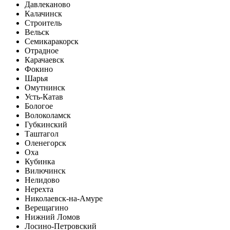
Давлеканово
Калачинск
Строитель
Вельск
Семикаракорск
Отрадное
Карачаевск
Фокино
Шарья
Омутнинск
Усть-Катав
Бологое
Волоколамск
Губкинский
Таштагол
Оленегорск
Оха
Кубинка
Вилючинск
Нелидово
Нерехта
Николаевск-на-Амуре
Верещагино
Нижний Ломов
Лосино-Петровский