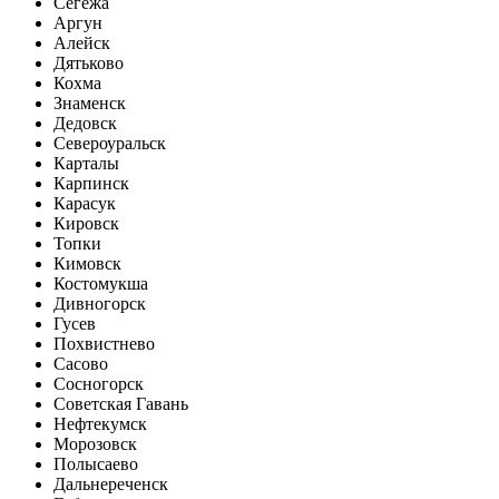
Сегежа
Аргун
Алейск
Дятьково
Кохма
Знаменск
Дедовск
Североуральск
Карталы
Карпинск
Карасук
Кировск
Топки
Кимовск
Костомукша
Дивногорск
Гусев
Похвистнево
Сасово
Сосногорск
Советская Гавань
Нефтекумск
Морозовск
Полысаево
Дальнереченск