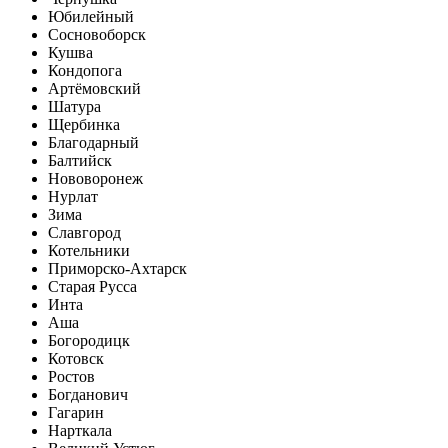
Юбилейный
Сосновоборск
Кушва
Кондопога
Артёмовский
Шатура
Щербинка
Благодарный
Балтийск
Нововоронеж
Нурлат
Зима
Славгород
Котельники
Приморско-Ахтарск
Старая Русса
Инта
Аша
Богородицк
Котовск
Ростов
Богданович
Гагарин
Нарткала