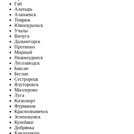
Гай
Алатырь
Алапаевск
Темрюк
Южноуральск
Учалы
Вичуга
Дальнегорск
Протвино
Мирный
Нижнеудинск
Лесозаводск
Баксан
Беслан
Сестрорецк
Ялуторовск
Миллерово
Луга
Кизилюрт
Фурманов
Краснознаменск
Зеленокумск
Кулебаки
Добрянка
Кандалакша