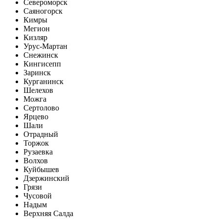
Североморск
Саяногорск
Кимры
Мегион
Кизляр
Урус-Мартан
Снежинск
Кингисепп
Заринск
Курганинск
Шелехов
Можга
Сертолово
Ярцево
Шали
Отрадный
Торжок
Рузаевка
Волхов
Куйбышев
Дзержинский
Грязи
Чусовой
Надым
Верхняя Салда