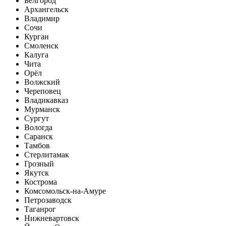
Белгород
Архангельск
Владимир
Сочи
Курган
Смоленск
Калуга
Чита
Орёл
Волжский
Череповец
Владикавказ
Мурманск
Сургут
Вологда
Саранск
Тамбов
Стерлитамак
Грозный
Якутск
Кострома
Комсомольск-на-Амуре
Петрозаводск
Таганрог
Нижневартовск