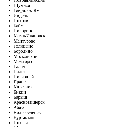
Новоаннинский
Шумиха
Гаврилов-Ям
Ивдель
Покров
Баймак
Поворино
Катав-Ивановск
Мантурово
Голицыно
Бородино
Московский
Межгорье
Галич
Пласт
Полярный
Яранск
Кирсанов
Бикин
Барыш
Красновишерск
Абаза
Волгореченск
Куртамыш
Покачи