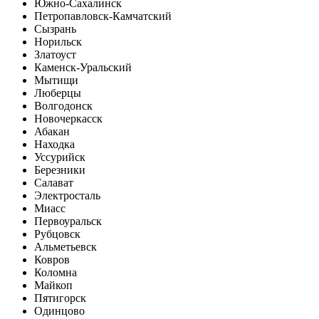
Южно-Сахалинск
Петропавловск-Камчатский
Сызрань
Норильск
Златоуст
Каменск-Уральский
Мытищи
Люберцы
Волгодонск
Новочеркасск
Абакан
Находка
Уссурийск
Березники
Салават
Электросталь
Миасс
Первоуральск
Рубцовск
Альметьевск
Ковров
Коломна
Майкоп
Пятигорск
Одинцово