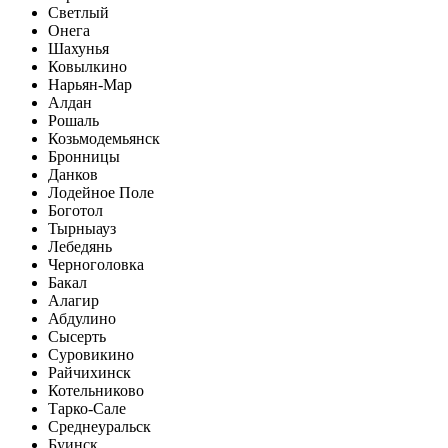
Светлый
Онега
Шахунья
Ковылкино
Нарьян-Мар
Алдан
Рошаль
Козьмодемьянск
Бронницы
Данков
Лодейное Поле
Боготол
Тырныауз
Лебедянь
Черноголовка
Бакал
Алагир
Абдулино
Сысерть
Суровикино
Райчихинск
Котельниково
Тарко-Сале
Среднеуральск
Буинск