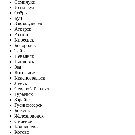
Семилуки
Исилькуль
Озёры
Буй
Заводоуковск
Аткарск
Асино
Киреевск
Богородск
Тайга
Невьянск
Павловск
Зея
Котельнич
Красноуральск
Ленск
Северобайкальск
Гурьевск
Зарайск
Гусиноозёрск
Бежецк
Железноводск
Семёнов
Колпашево
Котово