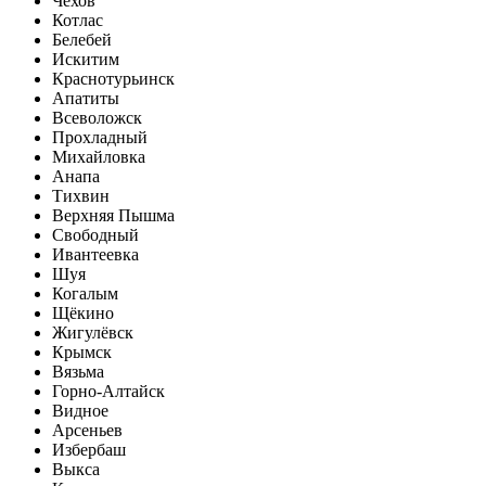
Чехов
Котлас
Белебей
Искитим
Краснотурьинск
Апатиты
Всеволожск
Прохладный
Михайловка
Анапа
Тихвин
Верхняя Пышма
Свободный
Ивантеевка
Шуя
Когалым
Щёкино
Жигулёвск
Крымск
Вязьма
Горно-Алтайск
Видное
Арсеньев
Избербаш
Выкса