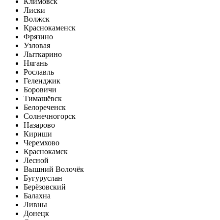
Климовск
Лиски
Волжск
Краснокаменск
Фрязино
Узловая
Лыткарино
Нягань
Рославль
Геленджик
Боровичи
Тимашёвск
Белореченск
Солнечногорск
Назарово
Кириши
Черемхово
Краснокамск
Лесной
Вышний Волочёк
Бугуруслан
Берёзовский
Балахна
Ливны
Донецк