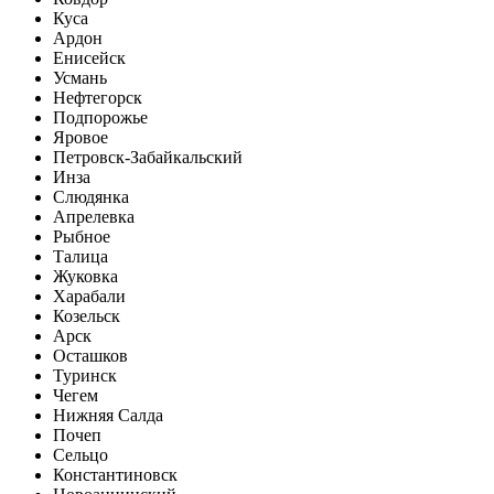
Куса
Ардон
Енисейск
Усмань
Нефтегорск
Подпорожье
Яровое
Петровск-Забайкальский
Инза
Слюдянка
Апрелевка
Рыбное
Талица
Жуковка
Харабали
Козельск
Арск
Осташков
Туринск
Чегем
Нижняя Салда
Почеп
Сельцо
Константиновск