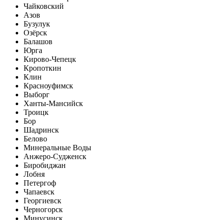
Чайковский
Азов
Бузулук
Озёрск
Балашов
Юрга
Кирово-Чепецк
Кропоткин
Клин
Красноуфимск
Выборг
Ханты-Мансийск
Троицк
Бор
Шадринск
Белово
Минеральные Воды
Анжеро-Судженск
Биробиджан
Лобня
Петергоф
Чапаевск
Георгиевск
Черногорск
Минусинск