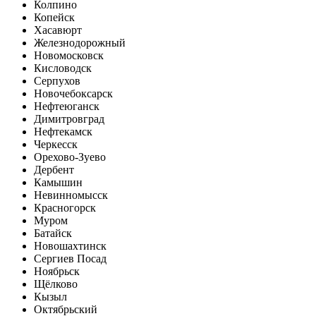
Колпино
Копейск
Хасавюрт
Железнодорожный
Новомосковск
Кисловодск
Серпухов
Новочебоксарск
Нефтеюганск
Димитровград
Нефтекамск
Черкесск
Орехово-Зуево
Дербент
Камышин
Невинномысск
Красногорск
Муром
Батайск
Новошахтинск
Сергиев Посад
Ноябрьск
Щёлково
Кызыл
Октябрьский