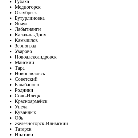
Губаха
Медногорск
Октябрьск
Бутурлиновка
Янаул
Лабытнанги
Калач-на-Дону
Камышлов
Зерноград
Уварово
Новоалександровск
Майский
Тара
Новопавловск
Советский
Балабаново
Родники
Соль-Илецк
Красноармейск
Унеча
Кувандык
Обь
Железногорск-Илимский
Татарск
Ипатово