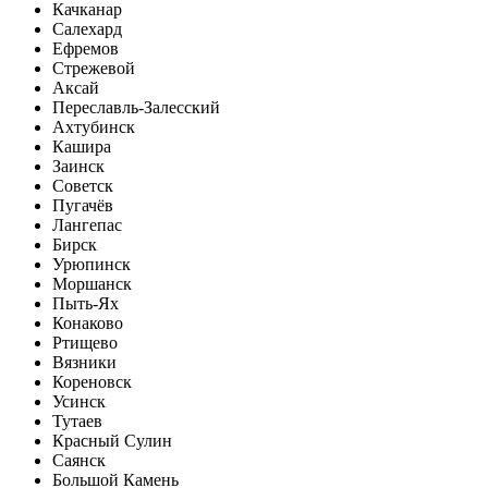
Качканар
Салехард
Ефремов
Стрежевой
Аксай
Переславль-Залесский
Ахтубинск
Кашира
Заинск
Советск
Пугачёв
Лангепас
Бирск
Урюпинск
Моршанск
Пыть-Ях
Конаково
Ртищево
Вязники
Кореновск
Усинск
Тутаев
Красный Сулин
Саянск
Большой Камень