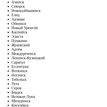
Ачинск
Северск
Новокуйбышевск
Елец
Арзамас
Обнинск
Новый Уренгой
Каспийск
Элиста
Пушкино
Жуковский
Артём
Междуреченск
Ленинск-Кузнецкий
Сарапул
Ессентуки
Воткинск
Ногинск
Тобольск
Ухта
Серов
Бердск
Великие Луки
Мичуринск
Киселёвск