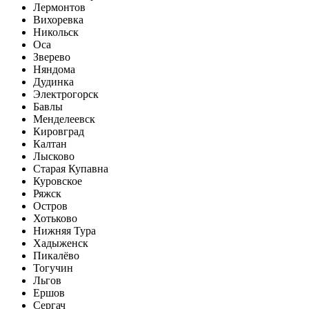
Лермонтов
Вихоревка
Никольск
Оса
Зверево
Няндома
Дудинка
Электрогорск
Бавлы
Менделеевск
Кировград
Калтан
Лысково
Старая Купавна
Куровское
Ряжск
Остров
Хотьково
Нижняя Тура
Хадыженск
Пикалёво
Тогучин
Льгов
Ершов
Сергач