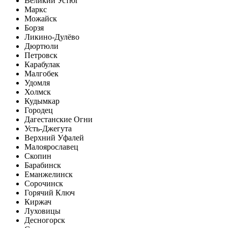
Великий Устюг
Маркс
Можайск
Борзя
Ликино-Дулёво
Дюртюли
Петровск
Карабулак
Малгобек
Удомля
Холмск
Кудымкар
Городец
Дагестанские Огни
Усть-Джегута
Верхний Уфалей
Малоярославец
Скопин
Барабинск
Еманжелинск
Сорочинск
Горячий Ключ
Киржач
Луховицы
Десногорск