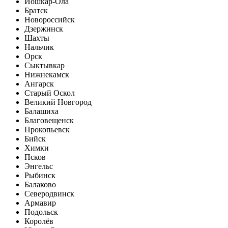
Йошкар-Ола
Братск
Новороссийск
Дзержинск
Шахты
Нальчик
Орск
Сыктывкар
Нижнекамск
Ангарск
Старый Оскол
Великий Новгород
Балашиха
Благовещенск
Прокопьевск
Бийск
Химки
Псков
Энгельс
Рыбинск
Балаково
Северодвинск
Армавир
Подольск
Королёв