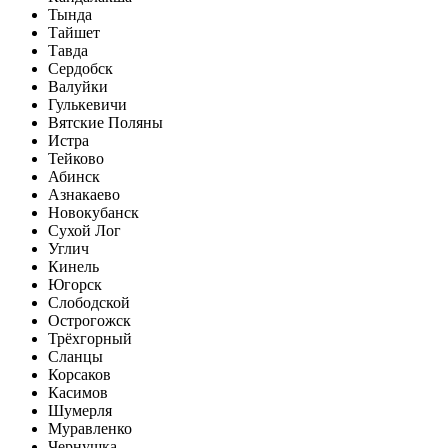
Тында
Тайшет
Тавда
Сердобск
Валуйки
Гулькевичи
Вятские Поляны
Истра
Тейково
Абинск
Азнакаево
Новокубанск
Сухой Лог
Углич
Кинель
Югорск
Слободской
Острогожск
Трёхгорный
Сланцы
Корсаков
Касимов
Шумерля
Муравленко
Чернушка