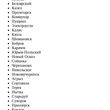
Белоярский
Кизел
Пролетарск
Коммунар
Пущино
Электроугли
Калач
Кяхта
Шимановск
Бобров
Карачев
Юрьев-Польский
Новый Оскол
Собинка
Черепаново
Никольское
Новомичуринск
Агрыз
Сортавала
Терек
Нытва
Стародуб
Суворов
Приозерск
Ковдор