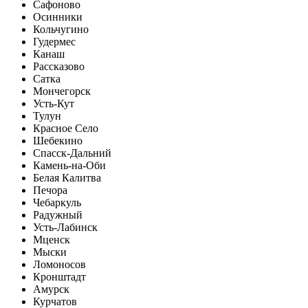
Сафоново
Осинники
Кольчугино
Гудермес
Канаш
Рассказово
Сатка
Мончегорск
Усть-Кут
Тулун
Красное Село
Шебекино
Спасск-Дальний
Камень-на-Оби
Белая Калитва
Печора
Чебаркуль
Радужный
Усть-Лабинск
Мценск
Мыски
Ломоносов
Кронштадт
Амурск
Курчатов