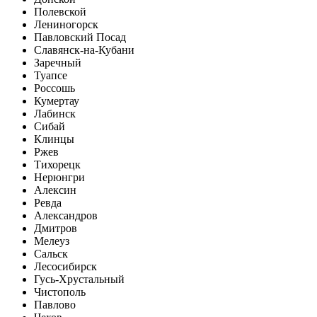
Полевской
Лениногорск
Павловский Посад
Славянск-на-Кубани
Заречный
Туапсе
Россошь
Кумертау
Лабинск
Сибай
Клинцы
Ржев
Тихорецк
Нерюнгри
Алексин
Ревда
Александров
Дмитров
Мелеуз
Сальск
Лесосибирск
Гусь-Хрустальный
Чистополь
Павлово