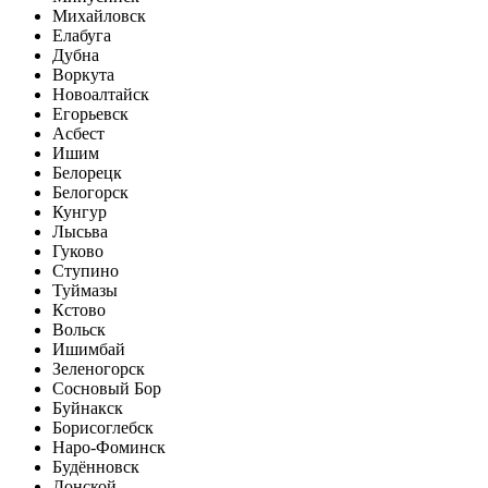
Михайловск
Елабуга
Дубна
Воркута
Новоалтайск
Егорьевск
Асбест
Ишим
Белорецк
Белогорск
Кунгур
Лысьва
Гуково
Ступино
Туймазы
Кстово
Вольск
Ишимбай
Зеленогорск
Сосновый Бор
Буйнакск
Борисоглебск
Наро-Фоминск
Будённовск
Донской