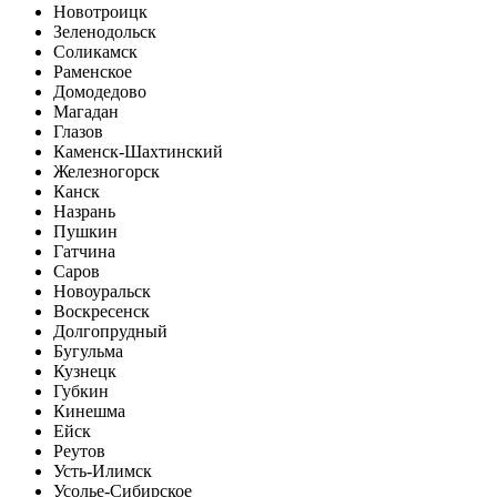
Новотроицк
Зеленодольск
Соликамск
Раменское
Домодедово
Магадан
Глазов
Каменск-Шахтинский
Железногорск
Канск
Назрань
Пушкин
Гатчина
Саров
Новоуральск
Воскресенск
Долгопрудный
Бугульма
Кузнецк
Губкин
Кинешма
Ейск
Реутов
Усть-Илимск
Усолье-Сибирское