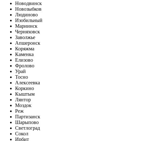
Новодвинск
Новозыбков
Людиново
Изобильный
Мариинск
Черняховск
Заволжье
Апшеронск
Коряжма
Каменка
Елизово
Фролово
Урай
Тосно
Алексеевка
Коркино
Кыштым
Лянтор
Моздок
Реж
Партизанск
Шарыпово
Светлоград
Сокол
Ирбит