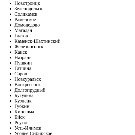
Новотроицк
Зеленодольск
Соликамск
Раменское
Домодедово
Магадан
Глазов
Каменск-Шахтинский
Железногорск
Канск
Назрань
Пушкин
Гатчина
Саров
Новоуральск
Воскресенск
Долгопрудный
Бугульма
Кузнецк
Губкин
Кинешма
Ейск
Реутов
Усть-Илимск
Усолье-Сибирское