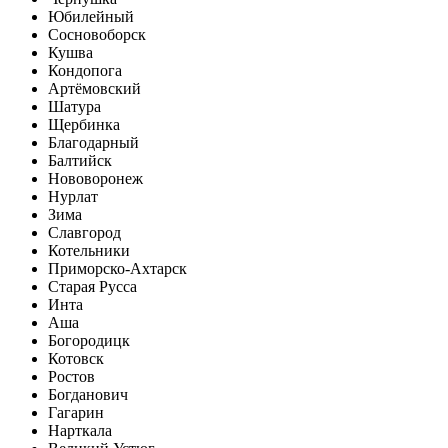
Юбилейный
Сосновоборск
Кушва
Кондопога
Артёмовский
Шатура
Щербинка
Благодарный
Балтийск
Нововоронеж
Нурлат
Зима
Славгород
Котельники
Приморско-Ахтарск
Старая Русса
Инта
Аша
Богородицк
Котовск
Ростов
Богданович
Гагарин
Нарткала