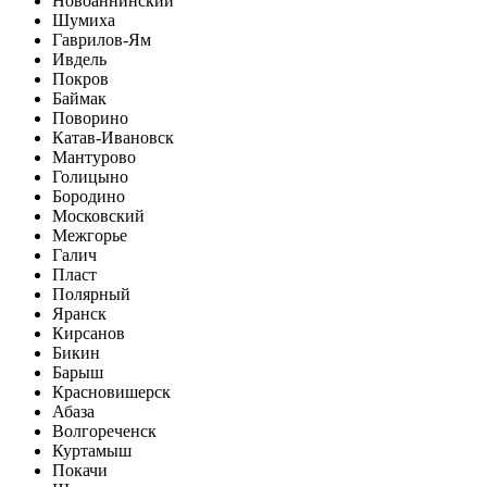
Новоаннинский
Шумиха
Гаврилов-Ям
Ивдель
Покров
Баймак
Поворино
Катав-Ивановск
Мантурово
Голицыно
Бородино
Московский
Межгорье
Галич
Пласт
Полярный
Яранск
Кирсанов
Бикин
Барыш
Красновишерск
Абаза
Волгореченск
Куртамыш
Покачи