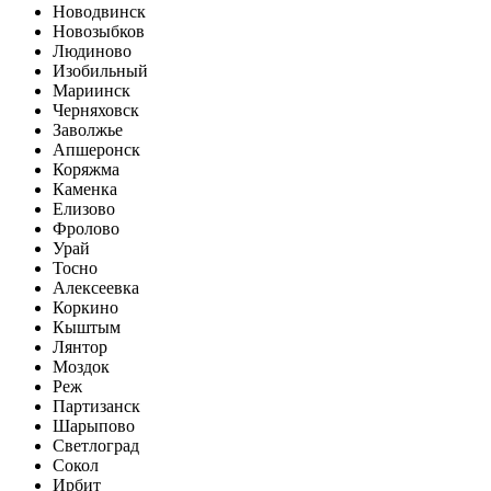
Новодвинск
Новозыбков
Людиново
Изобильный
Мариинск
Черняховск
Заволжье
Апшеронск
Коряжма
Каменка
Елизово
Фролово
Урай
Тосно
Алексеевка
Коркино
Кыштым
Лянтор
Моздок
Реж
Партизанск
Шарыпово
Светлоград
Сокол
Ирбит