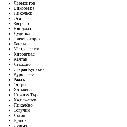
Лермонтов
Вихоревка
Никольск
Оса
Зверево
Няндома
Дудинка
Электрогорск
Бавлы
Менделеевск
Кировград
Калтан
Лысково
Старая Купавна
Куровское
Ряжск
Остров
Хотьково
Нижняя Тура
Хадыженск
Пикалёво
Тогучин
Льгов
Ершов
Сергач