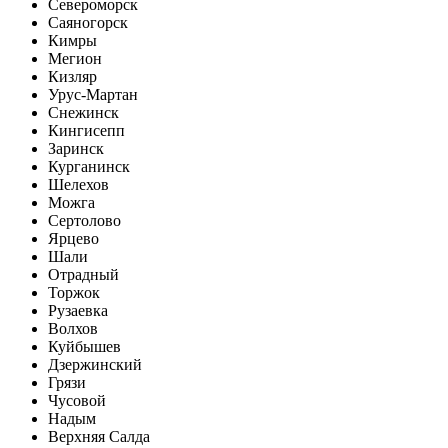
Североморск
Саяногорск
Кимры
Мегион
Кизляр
Урус-Мартан
Снежинск
Кингисепп
Заринск
Курганинск
Шелехов
Можга
Сертолово
Ярцево
Шали
Отрадный
Торжок
Рузаевка
Волхов
Куйбышев
Дзержинский
Грязи
Чусовой
Надым
Верхняя Салда