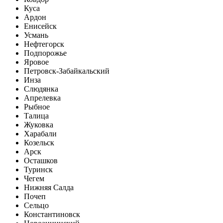
Куса
Ардон
Енисейск
Усмань
Нефтегорск
Подпорожье
Яровое
Петровск-Забайкальский
Инза
Слюдянка
Апрелевка
Рыбное
Талица
Жуковка
Харабали
Козельск
Арск
Осташков
Туринск
Чегем
Нижняя Салда
Почеп
Сельцо
Константиновск