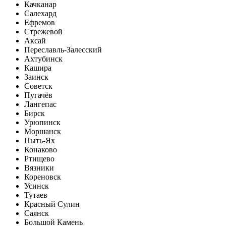
Качканар
Салехард
Ефремов
Стрежевой
Аксай
Переславль-Залесский
Ахтубинск
Кашира
Заинск
Советск
Пугачёв
Лангепас
Бирск
Урюпинск
Моршанск
Пыть-Ях
Конаково
Ртищево
Вязники
Кореновск
Усинск
Тутаев
Красный Сулин
Саянск
Большой Камень