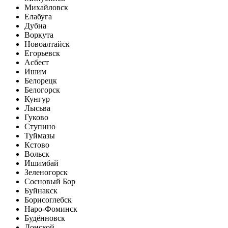
Михайловск
Елабуга
Дубна
Воркута
Новоалтайск
Егорьевск
Асбест
Ишим
Белорецк
Белогорск
Кунгур
Лысьва
Гуково
Ступино
Туймазы
Кстово
Вольск
Ишимбай
Зеленогорск
Сосновый Бор
Буйнакск
Борисоглебск
Наро-Фоминск
Будённовск
Донской