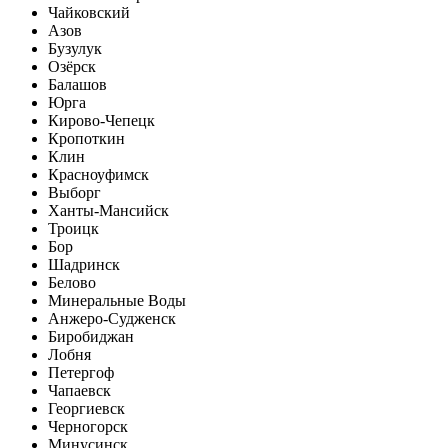
Чайковский
Азов
Бузулук
Озёрск
Балашов
Юрга
Кирово-Чепецк
Кропоткин
Клин
Красноуфимск
Выборг
Ханты-Мансийск
Троицк
Бор
Шадринск
Белово
Минеральные Воды
Анжеро-Судженск
Биробиджан
Лобня
Петергоф
Чапаевск
Георгиевск
Черногорск
Минусинск