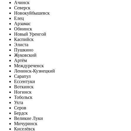
Ачинск
Северск
Новокуйбышевск
Елец
Арзамас
Обнинск
Новый Уренгой
Каспийск
Элиста
Пушкино
Жуковский
Артём
Междуреченск
Ленинск-Кузнецкий
Сарапул
Ессентуки
Воткинск
Ногинск
Тобольск
Ухта
Серов
Бердск
Великие Луки
Мичуринск
Киселёвск