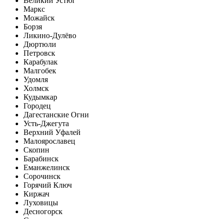
Великий Устюг
Маркс
Можайск
Борзя
Ликино-Дулёво
Дюртюли
Петровск
Карабулак
Малгобек
Удомля
Холмск
Кудымкар
Городец
Дагестанские Огни
Усть-Джегута
Верхний Уфалей
Малоярославец
Скопин
Барабинск
Еманжелинск
Сорочинск
Горячий Ключ
Киржач
Луховицы
Десногорск