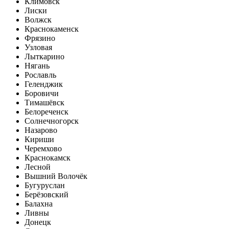
Климовск
Лиски
Волжск
Краснокаменск
Фрязино
Узловая
Лыткарино
Нягань
Рославль
Геленджик
Боровичи
Тимашёвск
Белореченск
Солнечногорск
Назарово
Кириши
Черемхово
Краснокамск
Лесной
Вышний Волочёк
Бугуруслан
Берёзовский
Балахна
Ливны
Донецк