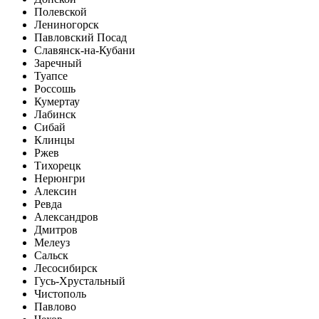
Полевской
Лениногорск
Павловский Посад
Славянск-на-Кубани
Заречный
Туапсе
Россошь
Кумертау
Лабинск
Сибай
Клинцы
Ржев
Тихорецк
Нерюнгри
Алексин
Ревда
Александров
Дмитров
Мелеуз
Сальск
Лесосибирск
Гусь-Хрустальный
Чистополь
Павлово