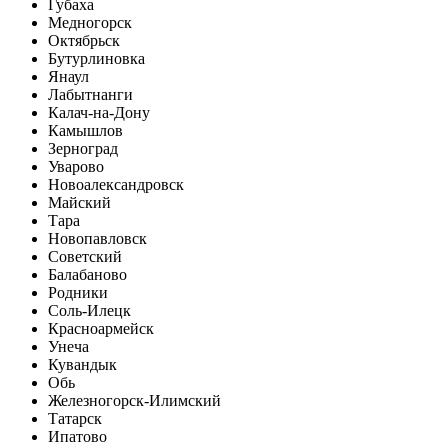
Губаха
Медногорск
Октябрьск
Бутурлиновка
Янаул
Лабытнанги
Калач-на-Дону
Камышлов
Зерноград
Уварово
Новоалександровск
Майский
Тара
Новопавловск
Советский
Балабаново
Родники
Соль-Илецк
Красноармейск
Унеча
Кувандык
Обь
Железногорск-Илимский
Татарск
Ипатово