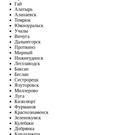
Гай
Алатырь
Алапаевск
Темрюк
Южноуральск
Учалы
Вичуга
Дальнегорск
Протвино
Мирный
Нижнеудинск
Лесозаводск
Баксан
Беслан
Сестрорецк
Ялуторовск
Миллерово
Луга
Кизилюрт
Фурманов
Краснознаменск
Зеленокумск
Кулебаки
Добрянка
Кандалакша