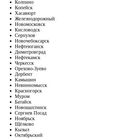
Колпино
Копейск
Хасавюрт
Железнодорожный
Новомосковск
Кисловодск
Серпухов
Новочебоксарск
Нефтеюганск
Димитровград
Нефтекамск
Черкесск
Орехово-Зуево
Дербент
Камышин
Невинномысск
Красногорск
Муром
Батайск
Новошахтинск
Сергиев Посад
Ноябрьск
Щёлково
Кызыл
Октябрьский