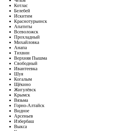
Чехов
Котлас
Белебей
Искитим
Краснотурьинск
Апатиты
Всеволожск
Прохладный
Михайловка
Анапа
Тихвин
Верхняя Пышма
Свободный
Ивантеевка
Шуя
Когалым
Щёкино
Жигулёвск
Крымск
Вязьма
Горно-Алтайск
Видное
Арсеньев
Избербаш
Выкса