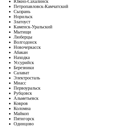
Южно-Сахалинск
Петропавловск-Камчатский
Сызрань
Норильск
Златоуст
Каменск-Уральский
Мытищи
Люберцы
Волгодонск
Новочеркасск
Абакан
Находка
Уссурийск
Березники
Салават
Электросталь
Миасс
Первоуральск
Рубцовск
Альметьевск
Ковров
Коломна
Майкоп
Пятигорск
Одинцово