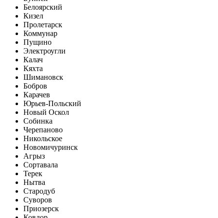
Белоярский
Кизел
Пролетарск
Коммунар
Пущино
Электроугли
Калач
Кяхта
Шимановск
Бобров
Карачев
Юрьев-Польский
Новый Оскол
Собинка
Черепаново
Никольское
Новомичуринск
Агрыз
Сортавала
Терек
Нытва
Стародуб
Суворов
Приозерск
Ковдор