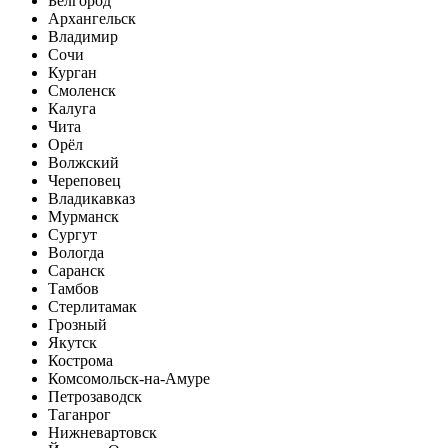
Белгород
Архангельск
Владимир
Сочи
Курган
Смоленск
Калуга
Чита
Орёл
Волжский
Череповец
Владикавказ
Мурманск
Сургут
Вологда
Саранск
Тамбов
Стерлитамак
Грозный
Якутск
Кострома
Комсомольск-на-Амуре
Петрозаводск
Таганрог
Нижневартовск