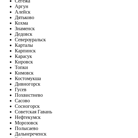
Сегежа
Аргун
Алейск
Дятьково
Кохма
Знаменск
Дедовск
Североуральск
Карталы
Карпинск
Карасук
Кировск
Топки
Кимовск
Костомукша
Дивногорск
Гусев
Похвистнево
Сасово
Сосногорск
Советская Гавань
Нефтекумск
Морозовск
Полысаево
Дальнереченск