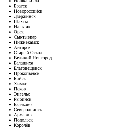
Йошкар-Ола
Братск
Новороссийск
Дзержинск
Шахты
Нальчик
Орск
Сыктывкар
Нижнекамск
Ангарск
Старый Оскол
Великий Новгород
Балашиха
Благовещенск
Прокопьевск
Бийск
Химки
Псков
Энгельс
Рыбинск
Балаково
Северодвинск
Армавир
Подольск
Королёв