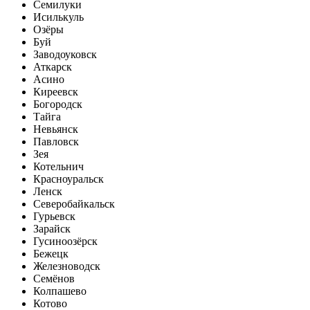
Семилуки
Исилькуль
Озёры
Буй
Заводоуковск
Аткарск
Асино
Киреевск
Богородск
Тайга
Невьянск
Павловск
Зея
Котельнич
Красноуральск
Ленск
Северобайкальск
Гурьевск
Зарайск
Гусиноозёрск
Бежецк
Железноводск
Семёнов
Колпашево
Котово