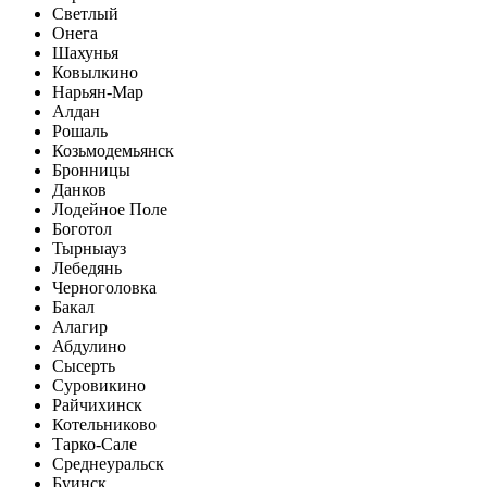
Светлый
Онега
Шахунья
Ковылкино
Нарьян-Мар
Алдан
Рошаль
Козьмодемьянск
Бронницы
Данков
Лодейное Поле
Боготол
Тырныауз
Лебедянь
Черноголовка
Бакал
Алагир
Абдулино
Сысерть
Суровикино
Райчихинск
Котельниково
Тарко-Сале
Среднеуральск
Буинск