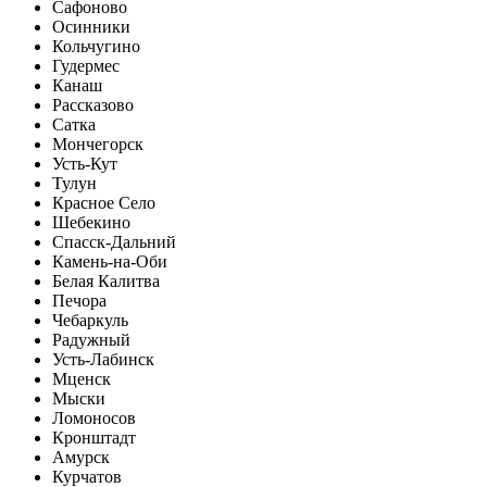
Сафоново
Осинники
Кольчугино
Гудермес
Канаш
Рассказово
Сатка
Мончегорск
Усть-Кут
Тулун
Красное Село
Шебекино
Спасск-Дальний
Камень-на-Оби
Белая Калитва
Печора
Чебаркуль
Радужный
Усть-Лабинск
Мценск
Мыски
Ломоносов
Кронштадт
Амурск
Курчатов