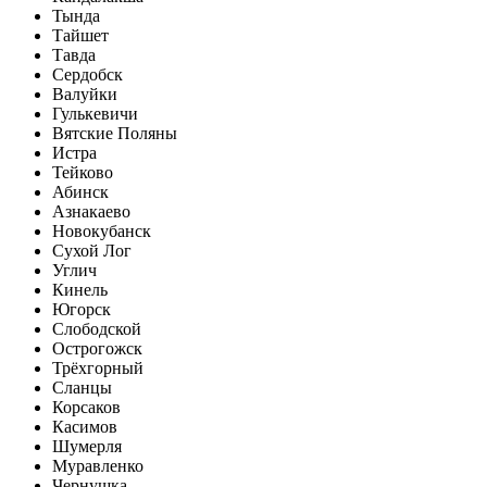
Тында
Тайшет
Тавда
Сердобск
Валуйки
Гулькевичи
Вятские Поляны
Истра
Тейково
Абинск
Азнакаево
Новокубанск
Сухой Лог
Углич
Кинель
Югорск
Слободской
Острогожск
Трёхгорный
Сланцы
Корсаков
Касимов
Шумерля
Муравленко
Чернушка