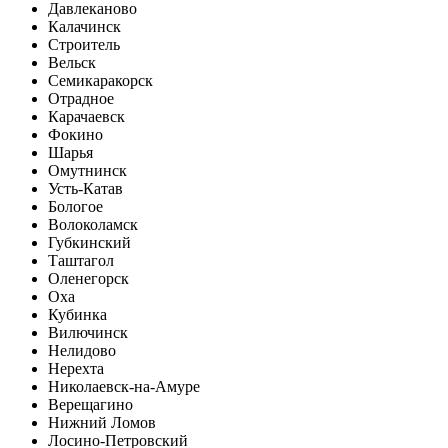
Давлеканово
Калачинск
Строитель
Вельск
Семикаракорск
Отрадное
Карачаевск
Фокино
Шарья
Омутнинск
Усть-Катав
Бологое
Волоколамск
Губкинский
Таштагол
Оленегорск
Оха
Кубинка
Вилючинск
Нелидово
Нерехта
Николаевск-на-Амуре
Верещагино
Нижний Ломов
Лосино-Петровский