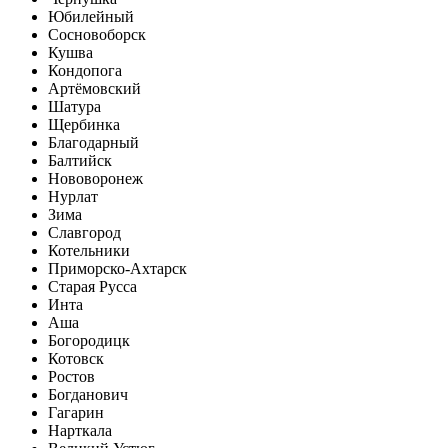
Юбилейный
Сосновоборск
Кушва
Кондопога
Артёмовский
Шатура
Щербинка
Благодарный
Балтийск
Нововоронеж
Нурлат
Зима
Славгород
Котельники
Приморско-Ахтарск
Старая Русса
Инта
Аша
Богородицк
Котовск
Ростов
Богданович
Гагарин
Нарткала