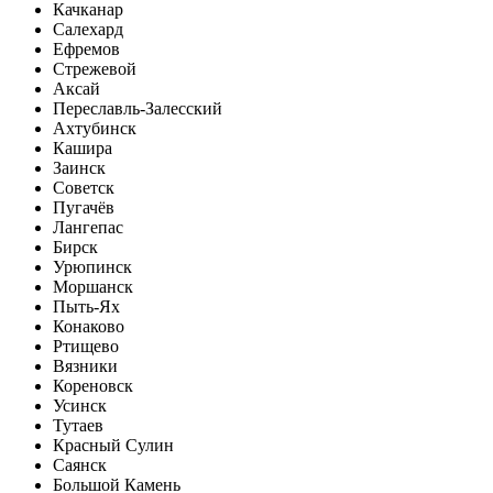
Качканар
Салехард
Ефремов
Стрежевой
Аксай
Переславль-Залесский
Ахтубинск
Кашира
Заинск
Советск
Пугачёв
Лангепас
Бирск
Урюпинск
Моршанск
Пыть-Ях
Конаково
Ртищево
Вязники
Кореновск
Усинск
Тутаев
Красный Сулин
Саянск
Большой Камень