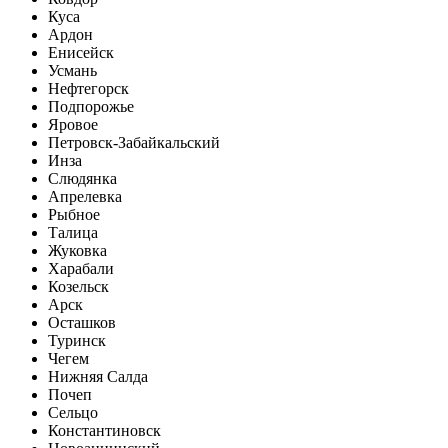
Куса
Ардон
Енисейск
Усмань
Нефтегорск
Подпорожье
Яровое
Петровск-Забайкальский
Инза
Слюдянка
Апрелевка
Рыбное
Талица
Жуковка
Харабали
Козельск
Арск
Осташков
Туринск
Чегем
Нижняя Салда
Почеп
Сельцо
Константиновск