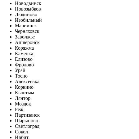
Новодвинск
Новозыбков
Людиново
Изобильный
Мариинск
Черняховск
Заволжье
Апшеронск
Коряжма
Каменка
Елизово
Фролово
Урай
Тосно
Алексеевка
Коркино
Кыштым
Лянтор
Моздок
Реж
Партизанск
Шарыпово
Светлоград
Сокол
Ирбит