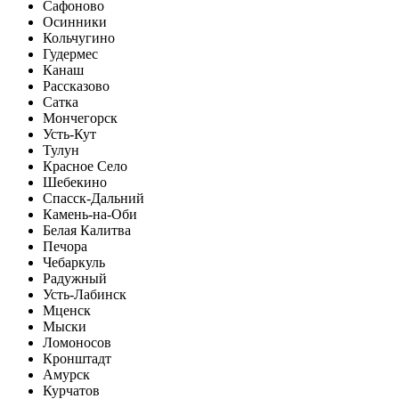
Сафоново
Осинники
Кольчугино
Гудермес
Канаш
Рассказово
Сатка
Мончегорск
Усть-Кут
Тулун
Красное Село
Шебекино
Спасск-Дальний
Камень-на-Оби
Белая Калитва
Печора
Чебаркуль
Радужный
Усть-Лабинск
Мценск
Мыски
Ломоносов
Кронштадт
Амурск
Курчатов