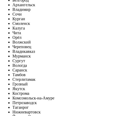
Белгород
Архангельск
Владимир
Сочи
Курган
Смоленск
Калуга
Чита
Орёл
Волжский
Череповец
Владикавказ
Мурманск
Сургут
Вологда
Саранск
Тамбов
Стерлитамак
Грозный
Якутск
Кострома
Комсомольск-на-Амуре
Петрозаводск
Таганрог
Нижневартовск