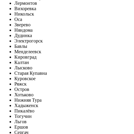
Лермонтов
Вихоревка
Никольск
Оса
Зверево
Няндома
Дудинка
Электрогорск
Бавлы
Менделеевск
Кировград
Калтан
Лысково
Старая Купавна
Куровское
Ряжск
Остров
Хотьково
Нижняя Тура
Хадыженск
Пикалёво
Тогучин
Льгов
Ершов
Сергач