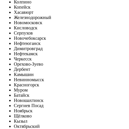
Колпино
Копейск
Хасавюрт
Железнодорожный
Новомосковск
Кисловодск
Серпухов
Новочебоксарск
Нефтеюганск
Димитровград
Нефтекамск
Черкесск
Орехово-Зуево
Дербент
Камышин
Невинномысск
Красногорск
Муром
Батайск
Новошахтинск
Сергиев Посад
Ноябрьск
Щёлково
Кызыл
Октябрьский