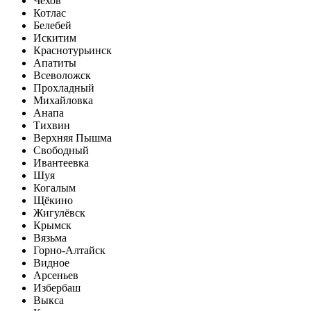
Чехов
Котлас
Белебей
Искитим
Краснотурьинск
Апатиты
Всеволожск
Прохладный
Михайловка
Анапа
Тихвин
Верхняя Пышма
Свободный
Ивантеевка
Шуя
Когалым
Щёкино
Жигулёвск
Крымск
Вязьма
Горно-Алтайск
Видное
Арсеньев
Избербаш
Выкса