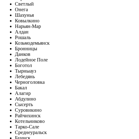
Светлый
Онега
Шахунья
Ковылкино
Нарьян-Мар
Алдан
Рошаль
Козьмодемьянск
Бронницы
Данков
Лодейное Поле
Боготол
Тырныауз
Лебедянь
Черноголовка
Бакал
Алагир
Абдулино
Сысерть
Суровикино
Райчихинск
Котельниково
Тарко-Сале
Среднеуральск
Буинск