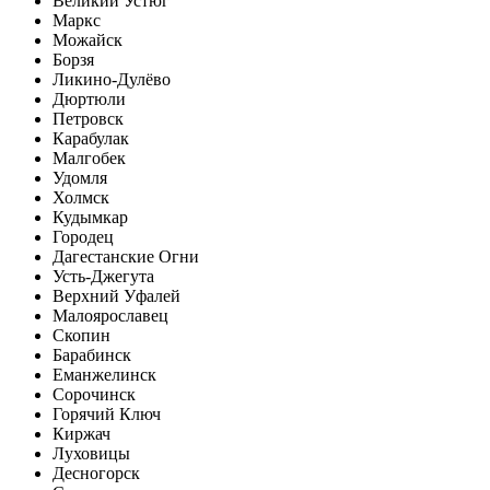
Великий Устюг
Маркс
Можайск
Борзя
Ликино-Дулёво
Дюртюли
Петровск
Карабулак
Малгобек
Удомля
Холмск
Кудымкар
Городец
Дагестанские Огни
Усть-Джегута
Верхний Уфалей
Малоярославец
Скопин
Барабинск
Еманжелинск
Сорочинск
Горячий Ключ
Киржач
Луховицы
Десногорск