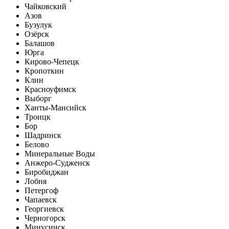
Чайковский
Азов
Бузулук
Озёрск
Балашов
Юрга
Кирово-Чепецк
Кропоткин
Клин
Красноуфимск
Выборг
Ханты-Мансийск
Троицк
Бор
Шадринск
Белово
Минеральные Воды
Анжеро-Судженск
Биробиджан
Лобня
Петергоф
Чапаевск
Георгиевск
Черногорск
Минусинск