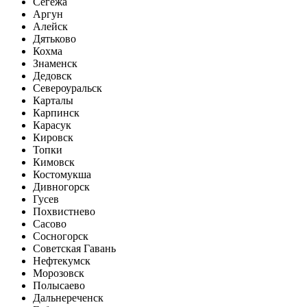
Сегежа
Аргун
Алейск
Дятьково
Кохма
Знаменск
Дедовск
Североуральск
Карталы
Карпинск
Карасук
Кировск
Топки
Кимовск
Костомукша
Дивногорск
Гусев
Похвистнево
Сасово
Сосногорск
Советская Гавань
Нефтекумск
Морозовск
Полысаево
Дальнереченск