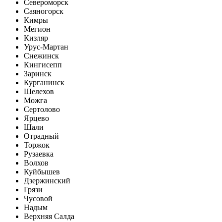
Североморск
Саяногорск
Кимры
Мегион
Кизляр
Урус-Мартан
Снежинск
Кингисепп
Заринск
Курганинск
Шелехов
Можга
Сертолово
Ярцево
Шали
Отрадный
Торжок
Рузаевка
Волхов
Куйбышев
Дзержинский
Грязи
Чусовой
Надым
Верхняя Салда