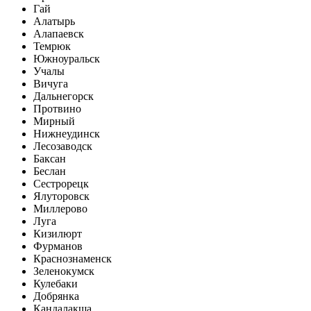
Гай
Алатырь
Алапаевск
Темрюк
Южноуральск
Учалы
Вичуга
Дальнегорск
Протвино
Мирный
Нижнеудинск
Лесозаводск
Баксан
Беслан
Сестрорецк
Ялуторовск
Миллерово
Луга
Кизилюрт
Фурманов
Краснознаменск
Зеленокумск
Кулебаки
Добрянка
Кандалакша