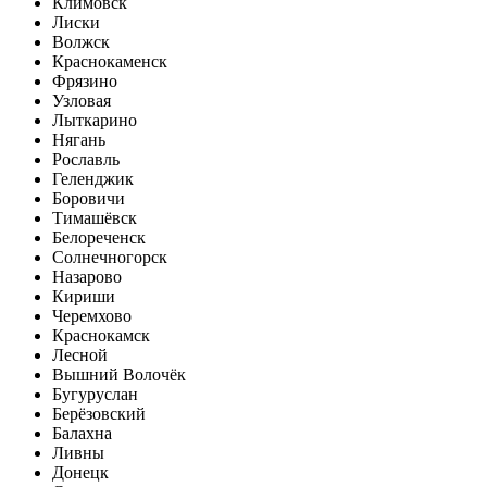
Климовск
Лиски
Волжск
Краснокаменск
Фрязино
Узловая
Лыткарино
Нягань
Рославль
Геленджик
Боровичи
Тимашёвск
Белореченск
Солнечногорск
Назарово
Кириши
Черемхово
Краснокамск
Лесной
Вышний Волочёк
Бугуруслан
Берёзовский
Балахна
Ливны
Донецк