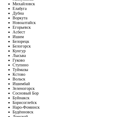
Михайловск
Елабуга
Дубна
Воркута
Новоалтайск
Егорьевск
Асбест
Ишим
Белорецк
Белогорск
Кунгур
Лысьва
Гуково
Ступино
Туймазы
Кстово
Вольск
Ишимбай
Зеленогорск
Сосновый Бор
Буйнакск
Борисоглебск
Наро-Фоминск
Будённовск
Донской