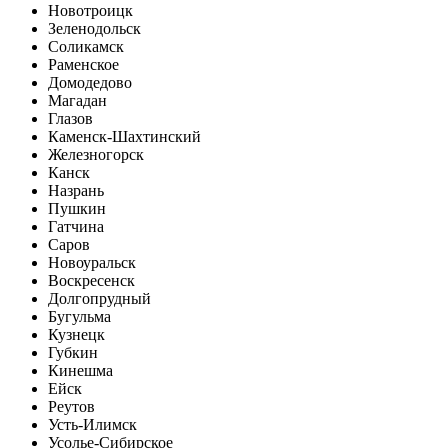
Новотроицк
Зеленодольск
Соликамск
Раменское
Домодедово
Магадан
Глазов
Каменск-Шахтинский
Железногорск
Канск
Назрань
Пушкин
Гатчина
Саров
Новоуральск
Воскресенск
Долгопрудный
Бугульма
Кузнецк
Губкин
Кинешма
Ейск
Реутов
Усть-Илимск
Усолье-Сибирское