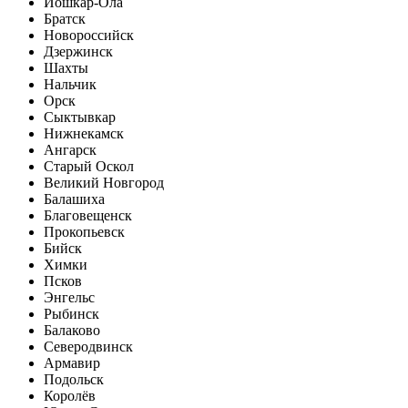
Йошкар-Ола
Братск
Новороссийск
Дзержинск
Шахты
Нальчик
Орск
Сыктывкар
Нижнекамск
Ангарск
Старый Оскол
Великий Новгород
Балашиха
Благовещенск
Прокопьевск
Бийск
Химки
Псков
Энгельс
Рыбинск
Балаково
Северодвинск
Армавир
Подольск
Королёв