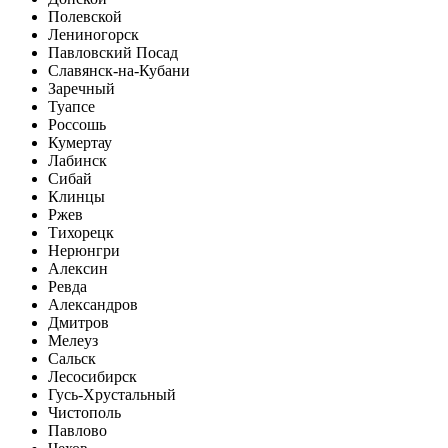
Полевской
Лениногорск
Павловский Посад
Славянск-на-Кубани
Заречный
Туапсе
Россошь
Кумертау
Лабинск
Сибай
Клинцы
Ржев
Тихорецк
Нерюнгри
Алексин
Ревда
Александров
Дмитров
Мелеуз
Сальск
Лесосибирск
Гусь-Хрустальный
Чистополь
Павлово