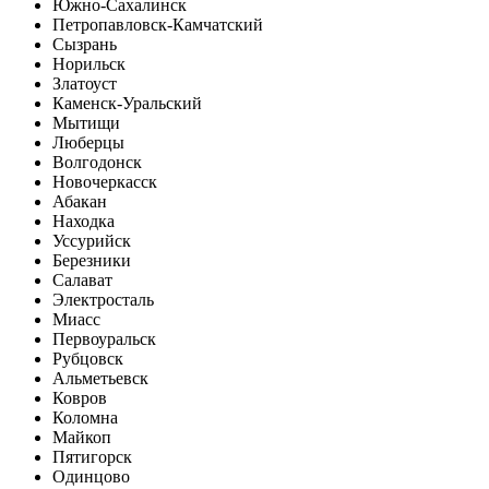
Южно-Сахалинск
Петропавловск-Камчатский
Сызрань
Норильск
Златоуст
Каменск-Уральский
Мытищи
Люберцы
Волгодонск
Новочеркасск
Абакан
Находка
Уссурийск
Березники
Салават
Электросталь
Миасс
Первоуральск
Рубцовск
Альметьевск
Ковров
Коломна
Майкоп
Пятигорск
Одинцово