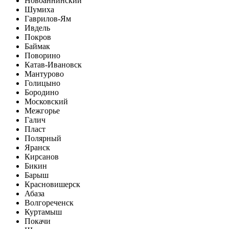
Новоаннинский
Шумиха
Гаврилов-Ям
Ивдель
Покров
Баймак
Поворино
Катав-Ивановск
Мантурово
Голицыно
Бородино
Московский
Межгорье
Галич
Пласт
Полярный
Яранск
Кирсанов
Бикин
Барыш
Красновишерск
Абаза
Волгореченск
Куртамыш
Покачи