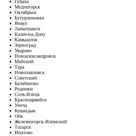
Губаха
Медногорск
Октябрьск
Бутурлиновка
Янаул
Лабытнанги
Калач-на-Дону
Камышлов
Зерноград
Уварово
Новоалександровск
Майский
Тара
Новопавловск
Советский
Балабаново
Родники
Соль-Илецк
Красноармейск
Унеча
Кувандык
Обь
Железногорск-Илимский
Татарск
Ипатово