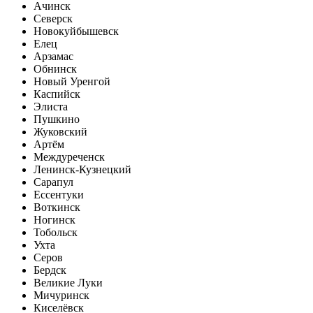
Ачинск
Северск
Новокуйбышевск
Елец
Арзамас
Обнинск
Новый Уренгой
Каспийск
Элиста
Пушкино
Жуковский
Артём
Междуреченск
Ленинск-Кузнецкий
Сарапул
Ессентуки
Воткинск
Ногинск
Тобольск
Ухта
Серов
Бердск
Великие Луки
Мичуринск
Киселёвск