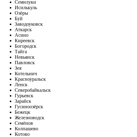
Семилуки
Исилькуль
Озёры
Буй
Заводоуковск
Аткарск
Асино
Киреевск
Богородск
Тайга
Невьянск
Павловск
Зея
Котельнич
Красноуральск
Ленск
Северобайкальск
Гурьевск
Зарайск
Гусиноозёрск
Бежецк
Железноводск
Семёнов
Колпашево
Котово