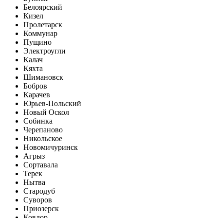
Белоярский
Кизел
Пролетарск
Коммунар
Пущино
Электроугли
Калач
Кяхта
Шимановск
Бобров
Карачев
Юрьев-Польский
Новый Оскол
Собинка
Черепаново
Никольское
Новомичуринск
Агрыз
Сортавала
Терек
Нытва
Стародуб
Суворов
Приозерск
Ковдор