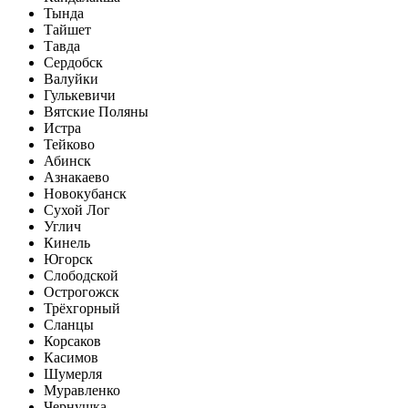
Тында
Тайшет
Тавда
Сердобск
Валуйки
Гулькевичи
Вятские Поляны
Истра
Тейково
Абинск
Азнакаево
Новокубанск
Сухой Лог
Углич
Кинель
Югорск
Слободской
Острогожск
Трёхгорный
Сланцы
Корсаков
Касимов
Шумерля
Муравленко
Чернушка