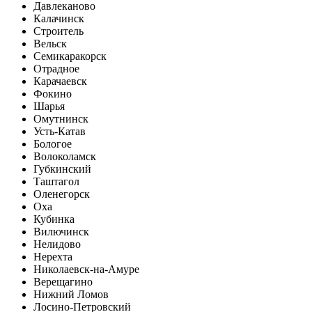
Давлеканово
Калачинск
Строитель
Вельск
Семикаракорск
Отрадное
Карачаевск
Фокино
Шарья
Омутнинск
Усть-Катав
Бологое
Волоколамск
Губкинский
Таштагол
Оленегорск
Оха
Кубинка
Вилючинск
Нелидово
Нерехта
Николаевск-на-Амуре
Верещагино
Нижний Ломов
Лосино-Петровский