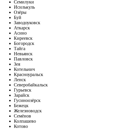
Семилуки
Исилькуль
Озёры
Буй
Заводоуковск
Аткарск
Асино
Киреевск
Богородск
Тайга
Невьянск
Павловск
Зея
Котельнич
Красноуральск
Ленск
Северобайкальск
Гурьевск
Зарайск
Гусиноозёрск
Бежецк
Железноводск
Семёнов
Колпашево
Котово