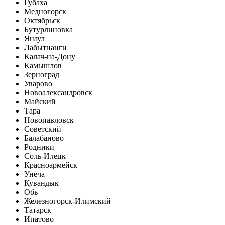
Губаха
Медногорск
Октябрьск
Бутурлиновка
Янаул
Лабытнанги
Калач-на-Дону
Камышлов
Зерноград
Уварово
Новоалександровск
Майский
Тара
Новопавловск
Советский
Балабаново
Родники
Соль-Илецк
Красноармейск
Унеча
Кувандык
Обь
Железногорск-Илимский
Татарск
Ипатово