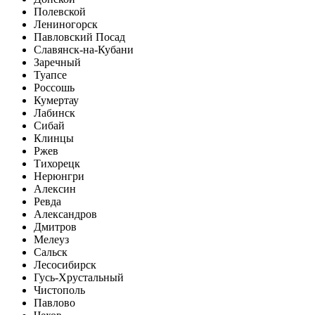
Полевской
Лениногорск
Павловский Посад
Славянск-на-Кубани
Заречный
Туапсе
Россошь
Кумертау
Лабинск
Сибай
Клинцы
Ржев
Тихорецк
Нерюнгри
Алексин
Ревда
Александров
Дмитров
Мелеуз
Сальск
Лесосибирск
Гусь-Хрустальный
Чистополь
Павлово