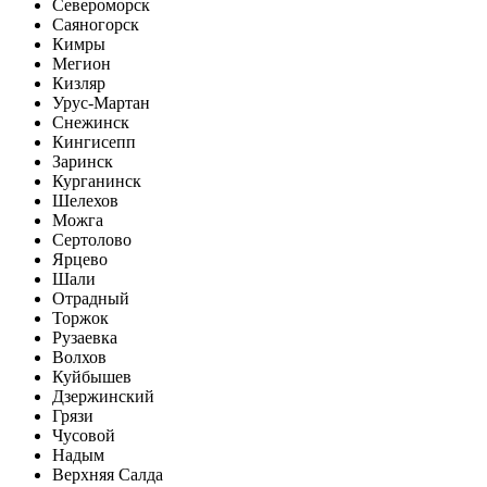
Североморск
Саяногорск
Кимры
Мегион
Кизляр
Урус-Мартан
Снежинск
Кингисепп
Заринск
Курганинск
Шелехов
Можга
Сертолово
Ярцево
Шали
Отрадный
Торжок
Рузаевка
Волхов
Куйбышев
Дзержинский
Грязи
Чусовой
Надым
Верхняя Салда