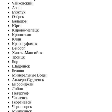
Чайковский
Азов
Бузулук
Озёрск
Балашов
Юрга
Кирово-Чепецк
Кропоткин
Клин
Красноуфимск
Выборг
Ханты-Мансийск
Троицк
Бор
Шадринск
Белово
Минеральные Воды
Анжеро-Судженск
Биробиджан
Лобня
Петергоф
Чапаевск
Георгиевск
Черногорск
Минусинск