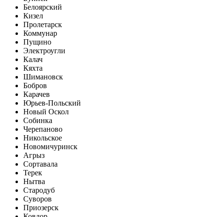
Белоярский
Кизел
Пролетарск
Коммунар
Пущино
Электроугли
Калач
Кяхта
Шимановск
Бобров
Карачев
Юрьев-Польский
Новый Оскол
Собинка
Черепаново
Никольское
Новомичуринск
Агрыз
Сортавала
Терек
Нытва
Стародуб
Суворов
Приозерск
Ковдор