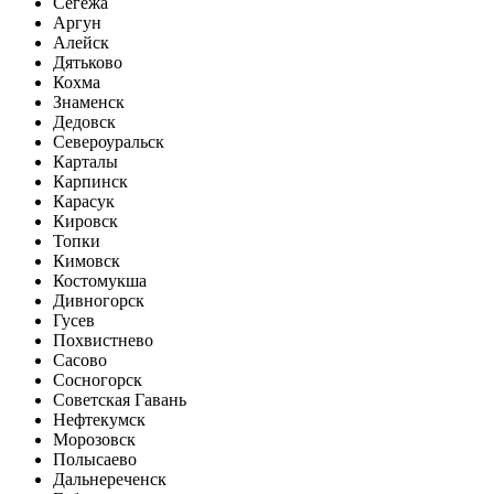
Сегежа
Аргун
Алейск
Дятьково
Кохма
Знаменск
Дедовск
Североуральск
Карталы
Карпинск
Карасук
Кировск
Топки
Кимовск
Костомукша
Дивногорск
Гусев
Похвистнево
Сасово
Сосногорск
Советская Гавань
Нефтекумск
Морозовск
Полысаево
Дальнереченск