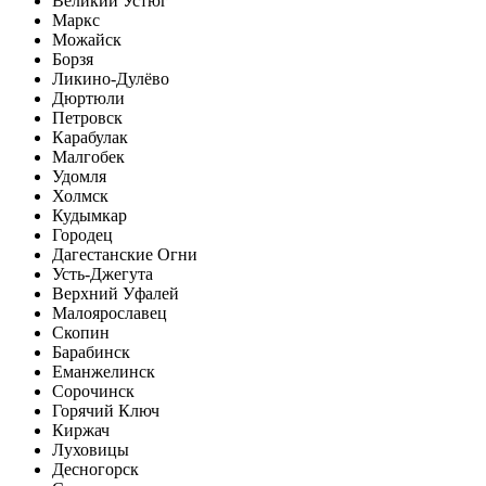
Великий Устюг
Маркс
Можайск
Борзя
Ликино-Дулёво
Дюртюли
Петровск
Карабулак
Малгобек
Удомля
Холмск
Кудымкар
Городец
Дагестанские Огни
Усть-Джегута
Верхний Уфалей
Малоярославец
Скопин
Барабинск
Еманжелинск
Сорочинск
Горячий Ключ
Киржач
Луховицы
Десногорск