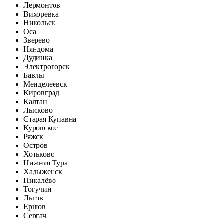
Лермонтов
Вихоревка
Никольск
Оса
Зверево
Няндома
Дудинка
Электрогорск
Бавлы
Менделеевск
Кировград
Калтан
Лысково
Старая Купавна
Куровское
Ряжск
Остров
Хотьково
Нижняя Тура
Хадыженск
Пикалёво
Тогучин
Льгов
Ершов
Сергач