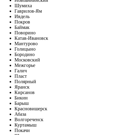
Новоаннинский
Шумиха
Гаврилов-Ям
Ивдель
Покров
Баймак
Поворино
Катав-Ивановск
Мантурово
Голицыно
Бородино
Московский
Межгорье
Галич
Пласт
Полярный
Яранск
Кирсанов
Бикин
Барыш
Красновишерск
Абаза
Волгореченск
Куртамыш
Покачи