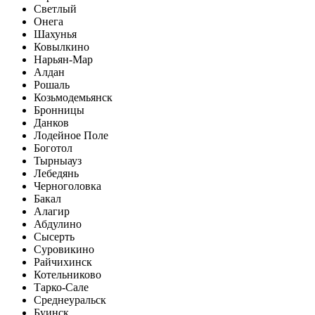
Светлый
Онега
Шахунья
Ковылкино
Нарьян-Мар
Алдан
Рошаль
Козьмодемьянск
Бронницы
Данков
Лодейное Поле
Боготол
Тырныауз
Лебедянь
Черноголовка
Бакал
Алагир
Абдулино
Сысерть
Суровикино
Райчихинск
Котельниково
Тарко-Сале
Среднеуральск
Буинск