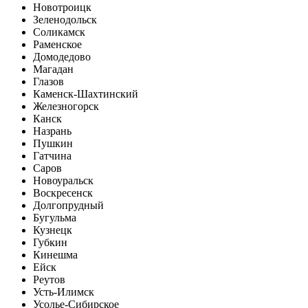
Новотроицк
Зеленодольск
Соликамск
Раменское
Домодедово
Магадан
Глазов
Каменск-Шахтинский
Железногорск
Канск
Назрань
Пушкин
Гатчина
Саров
Новоуральск
Воскресенск
Долгопрудный
Бугульма
Кузнецк
Губкин
Кинешма
Ейск
Реутов
Усть-Илимск
Усолье-Сибирское