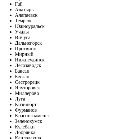
Гай
Алатырь
Алапаевск
Темрюк
Южноуральск
Учалы
Вичуга
Дальнегорск
Протвино
Мирный
Нижнеудинск
Лесозаводск
Баксан
Беслан
Сестрорецк
Ялуторовск
Миллерово
Луга
Кизилюрт
Фурманов
Краснознаменск
Зеленокумск
Кулебаки
Добрянка
Кандалакша