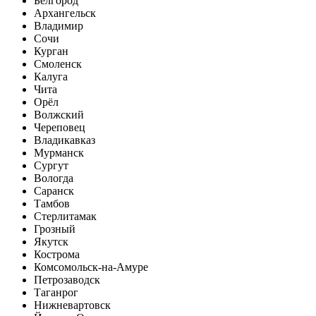
Белгород
Архангельск
Владимир
Сочи
Курган
Смоленск
Калуга
Чита
Орёл
Волжский
Череповец
Владикавказ
Мурманск
Сургут
Вологда
Саранск
Тамбов
Стерлитамак
Грозный
Якутск
Кострома
Комсомольск-на-Амуре
Петрозаводск
Таганрог
Нижневартовск