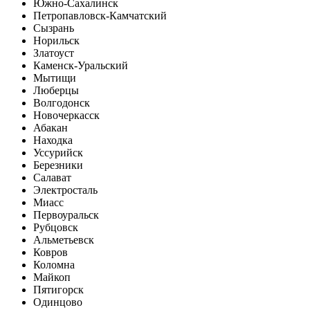
Южно-Сахалинск
Петропавловск-Камчатский
Сызрань
Норильск
Златоуст
Каменск-Уральский
Мытищи
Люберцы
Волгодонск
Новочеркасск
Абакан
Находка
Уссурийск
Березники
Салават
Электросталь
Миасс
Первоуральск
Рубцовск
Альметьевск
Ковров
Коломна
Майкоп
Пятигорск
Одинцово