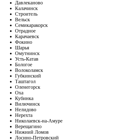
Давлеканово
Калачинск
Строитель
Вельск
Семикаракорск
Отрадное
Карачаевск
Фокино
Шарья
Омутнинск
Усть-Катав
Бологое
Волоколамск
Губкинский
Таштагол
Оленегорск
Оха
Кубинка
Вилючинск
Нелидово
Нерехта
Николаевск-на-Амуре
Верещагино
Нижний Ломов
Лосино-Петровский