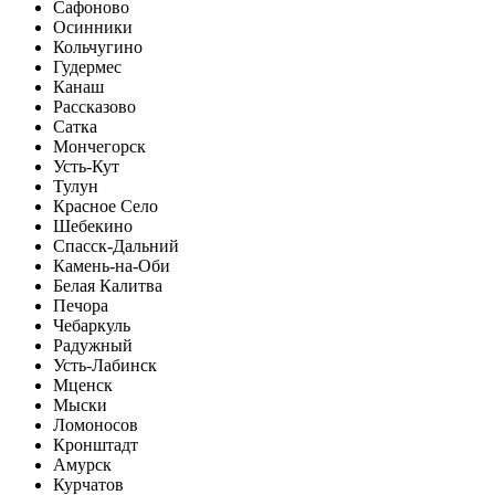
Сафоново
Осинники
Кольчугино
Гудермес
Канаш
Рассказово
Сатка
Мончегорск
Усть-Кут
Тулун
Красное Село
Шебекино
Спасск-Дальний
Камень-на-Оби
Белая Калитва
Печора
Чебаркуль
Радужный
Усть-Лабинск
Мценск
Мыски
Ломоносов
Кронштадт
Амурск
Курчатов