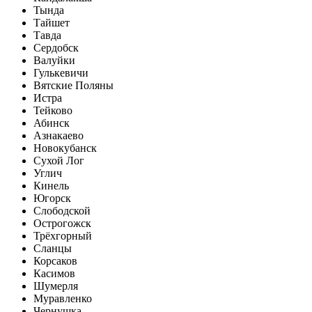
Тында
Тайшет
Тавда
Сердобск
Валуйки
Гулькевичи
Вятские Поляны
Истра
Тейково
Абинск
Азнакаево
Новокубанск
Сухой Лог
Углич
Кинель
Югорск
Слободской
Острогожск
Трёхгорный
Сланцы
Корсаков
Касимов
Шумерля
Муравленко
Чернушка