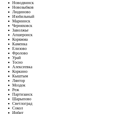
Новодвинск
Новозыбков
Людиново
Изобильный
Мариинск
Черняховск
Заволжье
Апшеронск
Коряжма
Каменка
Елизово
Фролово
Урай
Тосно
Алексеевка
Коркино
Кыштым
Лянтор
Моздок
Реж
Партизанск
Шарыпово
Светлоград
Сокол
Ирбит