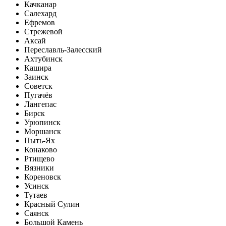
Качканар
Салехард
Ефремов
Стрежевой
Аксай
Переславль-Залесский
Ахтубинск
Кашира
Заинск
Советск
Пугачёв
Лангепас
Бирск
Урюпинск
Моршанск
Пыть-Ях
Конаково
Ртищево
Вязники
Кореновск
Усинск
Тутаев
Красный Сулин
Саянск
Большой Камень