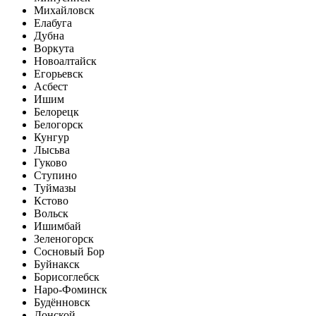
Михайловск
Елабуга
Дубна
Воркута
Новоалтайск
Егорьевск
Асбест
Ишим
Белорецк
Белогорск
Кунгур
Лысьва
Гуково
Ступино
Туймазы
Кстово
Вольск
Ишимбай
Зеленогорск
Сосновый Бор
Буйнакск
Борисоглебск
Наро-Фоминск
Будённовск
Донской