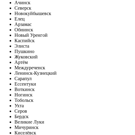
Ачинск
Северск
Новокуйбышевск
Елец
Арзамас
Обнинск
Новый Уренгой
Каспийск
Элиста
Пушкино
Жуковский
Артём
Междуреченск
Ленинск-Кузнецкий
Сарапул
Ессентуки
Воткинск
Ногинск
Тобольск
Ухта
Серов
Бердск
Великие Луки
Мичуринск
Киселёвск