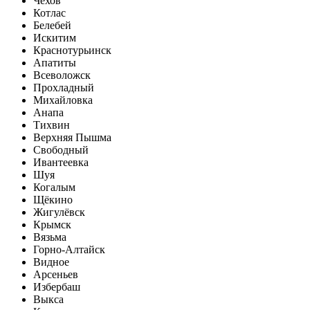
Чехов
Котлас
Белебей
Искитим
Краснотурьинск
Апатиты
Всеволожск
Прохладный
Михайловка
Анапа
Тихвин
Верхняя Пышма
Свободный
Ивантеевка
Шуя
Когалым
Щёкино
Жигулёвск
Крымск
Вязьма
Горно-Алтайск
Видное
Арсеньев
Избербаш
Выкса