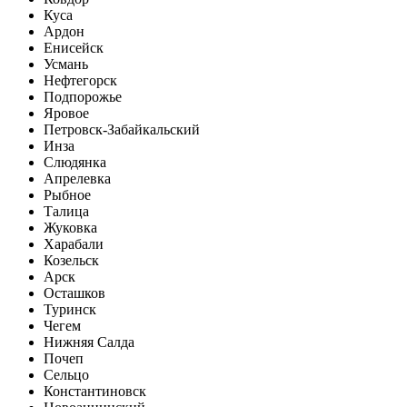
Куса
Ардон
Енисейск
Усмань
Нефтегорск
Подпорожье
Яровое
Петровск-Забайкальский
Инза
Слюдянка
Апрелевка
Рыбное
Талица
Жуковка
Харабали
Козельск
Арск
Осташков
Туринск
Чегем
Нижняя Салда
Почеп
Сельцо
Константиновск