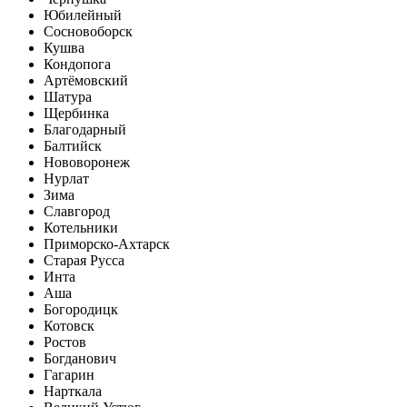
Юбилейный
Сосновоборск
Кушва
Кондопога
Артёмовский
Шатура
Щербинка
Благодарный
Балтийск
Нововоронеж
Нурлат
Зима
Славгород
Котельники
Приморско-Ахтарск
Старая Русса
Инта
Аша
Богородицк
Котовск
Ростов
Богданович
Гагарин
Нарткала