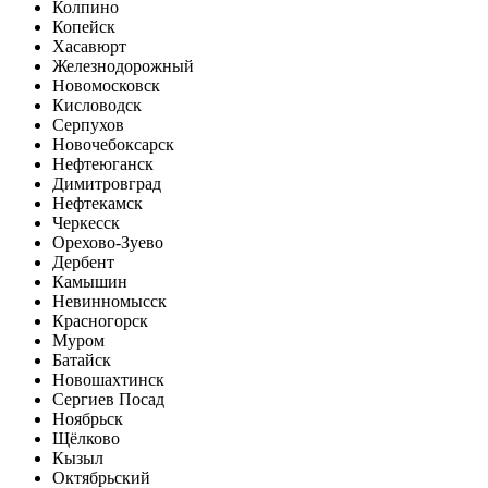
Колпино
Копейск
Хасавюрт
Железнодорожный
Новомосковск
Кисловодск
Серпухов
Новочебоксарск
Нефтеюганск
Димитровград
Нефтекамск
Черкесск
Орехово-Зуево
Дербент
Камышин
Невинномысск
Красногорск
Муром
Батайск
Новошахтинск
Сергиев Посад
Ноябрьск
Щёлково
Кызыл
Октябрьский