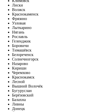
Климовск
Лиски
Волжск
Краснокаменск
Фрязино
Узловая
Лыткарино
Нягань
Рославль
Геленджик
Боровичи
Тимашёвск
Белореченск
Солнечногорск
Назарово
Кириши
Черемхово
Краснокамск
Лесной
Вышний Волочёк
Бугуруслан
Берёзовский
Балахна
Ливны
Донецк