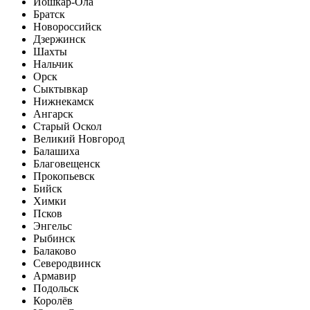
Йошкар-Ола
Братск
Новороссийск
Дзержинск
Шахты
Нальчик
Орск
Сыктывкар
Нижнекамск
Ангарск
Старый Оскол
Великий Новгород
Балашиха
Благовещенск
Прокопьевск
Бийск
Химки
Псков
Энгельс
Рыбинск
Балаково
Северодвинск
Армавир
Подольск
Королёв