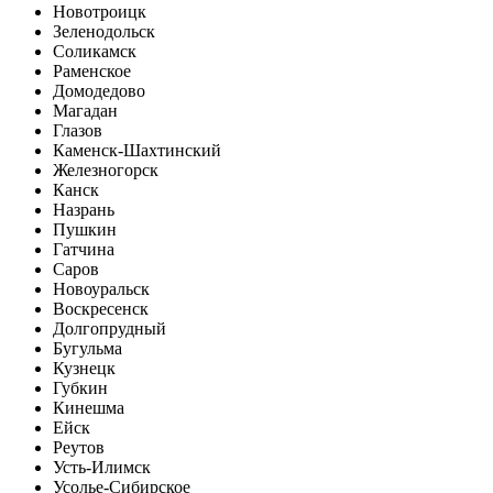
Новотроицк
Зеленодольск
Соликамск
Раменское
Домодедово
Магадан
Глазов
Каменск-Шахтинский
Железногорск
Канск
Назрань
Пушкин
Гатчина
Саров
Новоуральск
Воскресенск
Долгопрудный
Бугульма
Кузнецк
Губкин
Кинешма
Ейск
Реутов
Усть-Илимск
Усолье-Сибирское