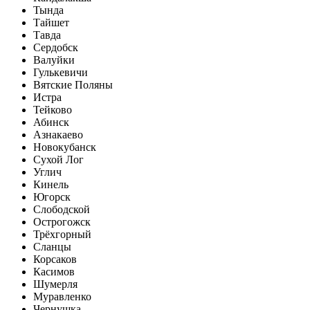
Тында
Тайшет
Тавда
Сердобск
Валуйки
Гулькевичи
Вятские Поляны
Истра
Тейково
Абинск
Азнакаево
Новокубанск
Сухой Лог
Углич
Кинель
Югорск
Слободской
Острогожск
Трёхгорный
Сланцы
Корсаков
Касимов
Шумерля
Муравленко
Чернушка