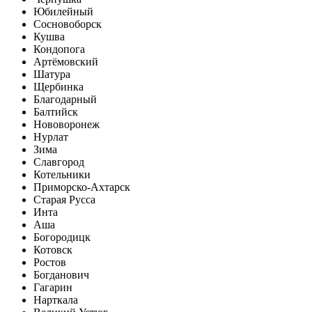
Юбилейный
Сосновоборск
Кушва
Кондопога
Артёмовский
Шатура
Щербинка
Благодарный
Балтийск
Нововоронеж
Нурлат
Зима
Славгород
Котельники
Приморско-Ахтарск
Старая Русса
Инта
Аша
Богородицк
Котовск
Ростов
Богданович
Гагарин
Нарткала