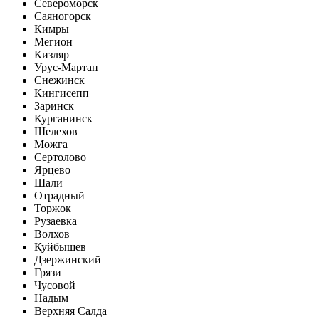
Североморск
Саяногорск
Кимры
Мегион
Кизляр
Урус-Мартан
Снежинск
Кингисепп
Заринск
Курганинск
Шелехов
Можга
Сертолово
Ярцево
Шали
Отрадный
Торжок
Рузаевка
Волхов
Куйбышев
Дзержинский
Грязи
Чусовой
Надым
Верхняя Салда