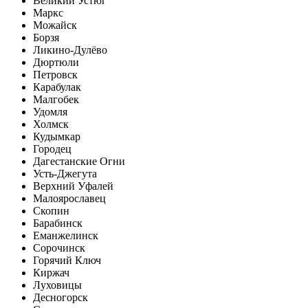
Великий Устюг
Маркс
Можайск
Борзя
Ликино-Дулёво
Дюртюли
Петровск
Карабулак
Малгобек
Удомля
Холмск
Кудымкар
Городец
Дагестанские Огни
Усть-Джегута
Верхний Уфалей
Малоярославец
Скопин
Барабинск
Еманжелинск
Сорочинск
Горячий Ключ
Киржач
Луховицы
Десногорск