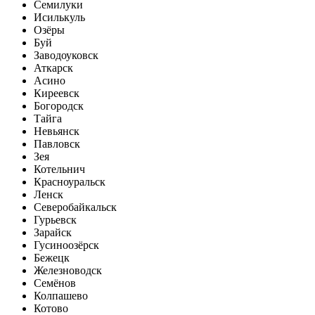
Семилуки
Исилькуль
Озёры
Буй
Заводоуковск
Аткарск
Асино
Киреевск
Богородск
Тайга
Невьянск
Павловск
Зея
Котельнич
Красноуральск
Ленск
Северобайкальск
Гурьевск
Зарайск
Гусиноозёрск
Бежецк
Железноводск
Семёнов
Колпашево
Котово