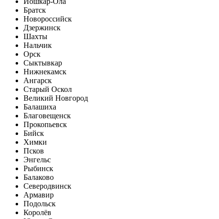
Йошкар-Ола
Братск
Новороссийск
Дзержинск
Шахты
Нальчик
Орск
Сыктывкар
Нижнекамск
Ангарск
Старый Оскол
Великий Новгород
Балашиха
Благовещенск
Прокопьевск
Бийск
Химки
Псков
Энгельс
Рыбинск
Балаково
Северодвинск
Армавир
Подольск
Королёв