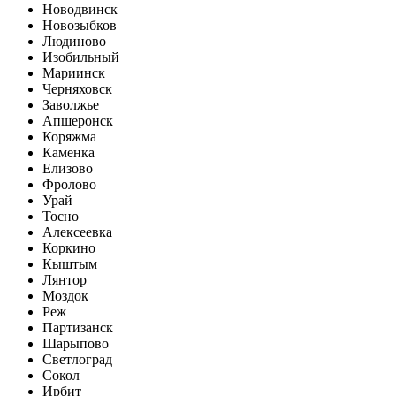
Новодвинск
Новозыбков
Людиново
Изобильный
Мариинск
Черняховск
Заволжье
Апшеронск
Коряжма
Каменка
Елизово
Фролово
Урай
Тосно
Алексеевка
Коркино
Кыштым
Лянтор
Моздок
Реж
Партизанск
Шарыпово
Светлоград
Сокол
Ирбит