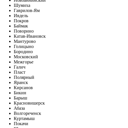
Новоаннинский
Шумиха
Гаврилов-Ям
Ивдель
Покров
Баймак
Поворино
Катав-Ивановск
Мантурово
Голицыно
Бородино
Московский
Межгорье
Галич
Пласт
Полярный
Яранск
Кирсанов
Бикин
Барыш
Красновишерск
Абаза
Волгореченск
Куртамыш
Покачи