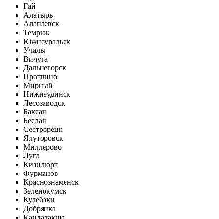
Гай
Алатырь
Алапаевск
Темрюк
Южноуральск
Учалы
Вичуга
Дальнегорск
Протвино
Мирный
Нижнеудинск
Лесозаводск
Баксан
Беслан
Сестрорецк
Ялуторовск
Миллерово
Луга
Кизилюрт
Фурманов
Краснознаменск
Зеленокумск
Кулебаки
Добрянка
Кандалакша