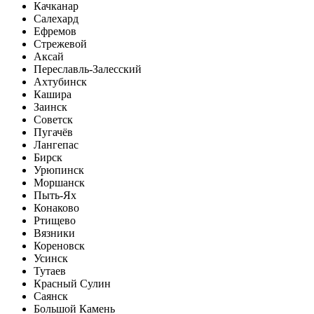
Качканар
Салехард
Ефремов
Стрежевой
Аксай
Переславль-Залесский
Ахтубинск
Кашира
Заинск
Советск
Пугачёв
Лангепас
Бирск
Урюпинск
Моршанск
Пыть-Ях
Конаково
Ртищево
Вязники
Кореновск
Усинск
Тутаев
Красный Сулин
Саянск
Большой Камень