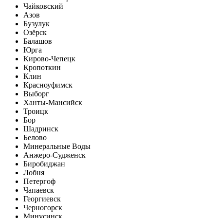
Чайковский
Азов
Бузулук
Озёрск
Балашов
Юрга
Кирово-Чепецк
Кропоткин
Клин
Красноуфимск
Выборг
Ханты-Мансийск
Троицк
Бор
Шадринск
Белово
Минеральные Воды
Анжеро-Судженск
Биробиджан
Лобня
Петергоф
Чапаевск
Георгиевск
Черногорск
Минусинск