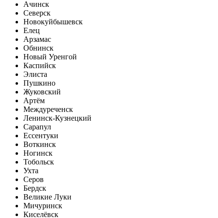
Ачинск
Северск
Новокуйбышевск
Елец
Арзамас
Обнинск
Новый Уренгой
Каспийск
Элиста
Пушкино
Жуковский
Артём
Междуреченск
Ленинск-Кузнецкий
Сарапул
Ессентуки
Воткинск
Ногинск
Тобольск
Ухта
Серов
Бердск
Великие Луки
Мичуринск
Киселёвск