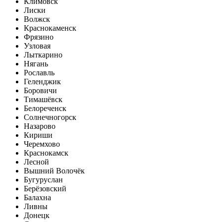
Климовск
Лиски
Волжск
Краснокаменск
Фрязино
Узловая
Лыткарино
Нягань
Рославль
Геленджик
Боровичи
Тимашёвск
Белореченск
Солнечногорск
Назарово
Кириши
Черемхово
Краснокамск
Лесной
Вышний Волочёк
Бугуруслан
Берёзовский
Балахна
Ливны
Донецк