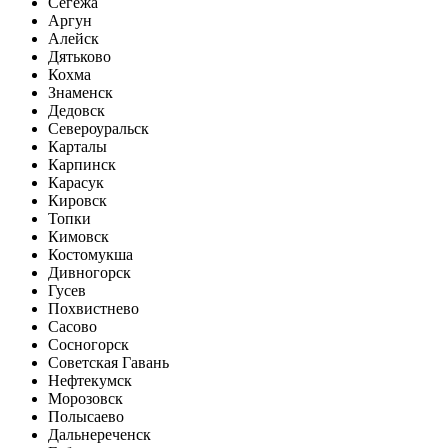
Сегежа
Аргун
Алейск
Дятьково
Кохма
Знаменск
Дедовск
Североуральск
Карталы
Карпинск
Карасук
Кировск
Топки
Кимовск
Костомукша
Дивногорск
Гусев
Похвистнево
Сасово
Сосногорск
Советская Гавань
Нефтекумск
Морозовск
Полысаево
Дальнереченск