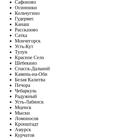
Сафоново
Осинники
Кольчугино
Гудермес
Канаш
Рассказово
Сатка
Мончегорск
Усть-Кут
Тулун
Красное Село
Шебекино
Спасск-Дальний
Камень-на-Оби
Белая Калитва
Печора
Чебаркуль
Радужный
Усть-Лабинск
Мценск
Мыски
Ломоносов
Кронштадт
Амурск
Курчатов