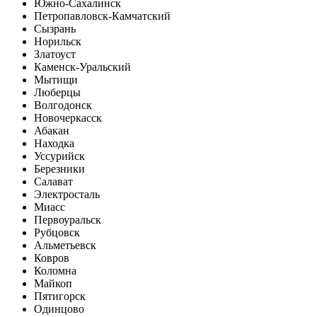
Южно-Сахалинск
Петропавловск-Камчатский
Сызрань
Норильск
Златоуст
Каменск-Уральский
Мытищи
Люберцы
Волгодонск
Новочеркасск
Абакан
Находка
Уссурийск
Березники
Салават
Электросталь
Миасс
Первоуральск
Рубцовск
Альметьевск
Ковров
Коломна
Майкоп
Пятигорск
Одинцово