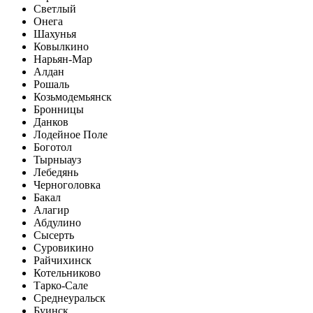
Светлый
Онега
Шахунья
Ковылкино
Нарьян-Мар
Алдан
Рошаль
Козьмодемьянск
Бронницы
Данков
Лодейное Поле
Боготол
Тырныауз
Лебедянь
Черноголовка
Бакал
Алагир
Абдулино
Сысерть
Суровикино
Райчихинск
Котельниково
Тарко-Сале
Среднеуральск
Буинск