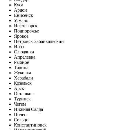
Куса
Ардон
Енисейск
Усмань
Нефтегорск
Подпорожье
Яровое
Петровск-Забайкальский
Инза
Слюдянка
Апрелевка
Рыбное
Талица
Жуковка
Харабали
Козельск
Арск
Осташков
Туринск
Чегем
Нижняя Салда
Почеп
Сельцо
Константиновск