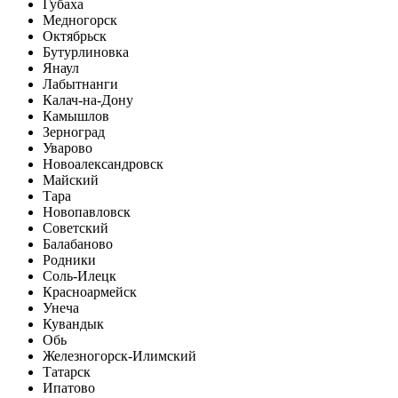
Губаха
Медногорск
Октябрьск
Бутурлиновка
Янаул
Лабытнанги
Калач-на-Дону
Камышлов
Зерноград
Уварово
Новоалександровск
Майский
Тара
Новопавловск
Советский
Балабаново
Родники
Соль-Илецк
Красноармейск
Унеча
Кувандык
Обь
Железногорск-Илимский
Татарск
Ипатово