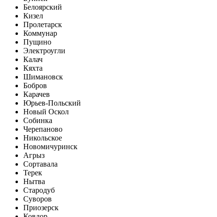
Белоярский
Кизел
Пролетарск
Коммунар
Пущино
Электроугли
Калач
Кяхта
Шимановск
Бобров
Карачев
Юрьев-Польский
Новый Оскол
Собинка
Черепаново
Никольское
Новомичуринск
Агрыз
Сортавала
Терек
Нытва
Стародуб
Суворов
Приозерск
Ковдор