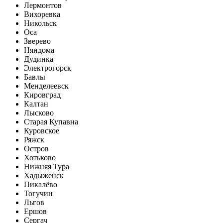
Лермонтов
Вихоревка
Никольск
Оса
Зверево
Няндома
Дудинка
Электрогорск
Бавлы
Менделеевск
Кировград
Калтан
Лысково
Старая Купавна
Куровское
Ряжск
Остров
Хотьково
Нижняя Тура
Хадыженск
Пикалёво
Тогучин
Льгов
Ершов
Сергач