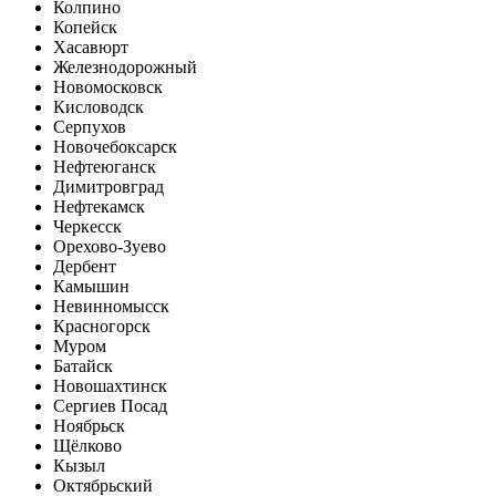
Колпино
Копейск
Хасавюрт
Железнодорожный
Новомосковск
Кисловодск
Серпухов
Новочебоксарск
Нефтеюганск
Димитровград
Нефтекамск
Черкесск
Орехово-Зуево
Дербент
Камышин
Невинномысск
Красногорск
Муром
Батайск
Новошахтинск
Сергиев Посад
Ноябрьск
Щёлково
Кызыл
Октябрьский