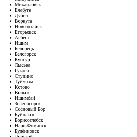
Михайловск
Елабуга
Дубна
Воркута
Новоалтайск
Егорьевск
Асбест
Ишим
Белорецк
Белогорск
Кунгур
Лысьва
Гуково
Ступино
Туймазы
Кстово
Вольск
Ишимбай
Зеленогорск
Сосновый Бор
Буйнакск
Борисоглебск
Наро-Фоминск
Будённовск
Донской