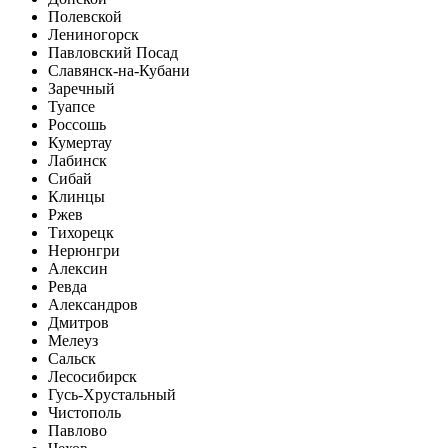
Полевской
Лениногорск
Павловский Посад
Славянск-на-Кубани
Заречный
Туапсе
Россошь
Кумертау
Лабинск
Сибай
Клинцы
Ржев
Тихорецк
Нерюнгри
Алексин
Ревда
Александров
Дмитров
Мелеуз
Сальск
Лесосибирск
Гусь-Хрустальный
Чистополь
Павлово