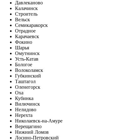
Давлеканово
Калачинск
Строитель
Вельск
Семикаракорск
Отрадное
Карачаевск
Фокино
Шарья
Омутнинск
Усть-Катав
Бологое
Волоколамск
Губкинский
Таштагол
Оленегорск
Оха
Кубинка
Вилючинск
Нелидово
Нерехта
Николаевск-на-Амуре
Верещагино
Нижний Ломов
Лосино-Петровский