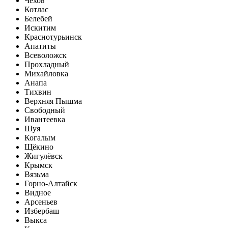
Чехов
Котлас
Белебей
Искитим
Краснотурьинск
Апатиты
Всеволожск
Прохладный
Михайловка
Анапа
Тихвин
Верхняя Пышма
Свободный
Ивантеевка
Шуя
Когалым
Щёкино
Жигулёвск
Крымск
Вязьма
Горно-Алтайск
Видное
Арсеньев
Избербаш
Выкса