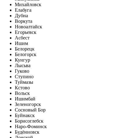
Михайловск
Елабуга
Дубна
Воркута
Новоалтайск
Егорьевск
Асбест
Ишим
Белорецк
Белогорск
Кунгур
Лысьва
Гуково
Ступино
Туймазы
Кстово
Вольск
Ишимбай
Зеленогорск
Сосновый Бор
Буйнакск
Борисоглебск
Наро-Фоминск
Будённовск
Донской