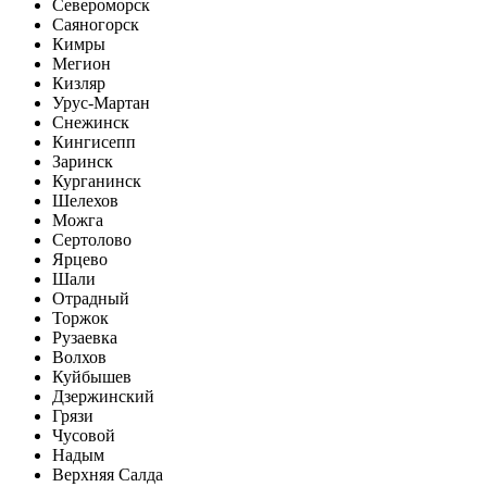
Североморск
Саяногорск
Кимры
Мегион
Кизляр
Урус-Мартан
Снежинск
Кингисепп
Заринск
Курганинск
Шелехов
Можга
Сертолово
Ярцево
Шали
Отрадный
Торжок
Рузаевка
Волхов
Куйбышев
Дзержинский
Грязи
Чусовой
Надым
Верхняя Салда