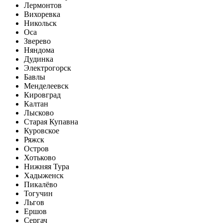
Лермонтов
Вихоревка
Никольск
Оса
Зверево
Няндома
Дудинка
Электрогорск
Бавлы
Менделеевск
Кировград
Калтан
Лысково
Старая Купавна
Куровское
Ряжск
Остров
Хотьково
Нижняя Тура
Хадыженск
Пикалёво
Тогучин
Льгов
Ершов
Сергач