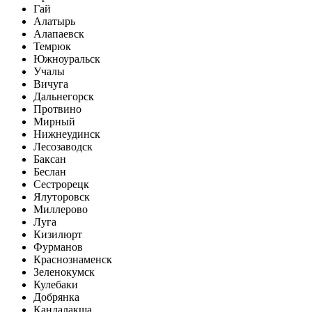
Гай
Алатырь
Алапаевск
Темрюк
Южноуральск
Учалы
Вичуга
Дальнегорск
Протвино
Мирный
Нижнеудинск
Лесозаводск
Баксан
Беслан
Сестрорецк
Ялуторовск
Миллерово
Луга
Кизилюрт
Фурманов
Краснознаменск
Зеленокумск
Кулебаки
Добрянка
Кандалакша