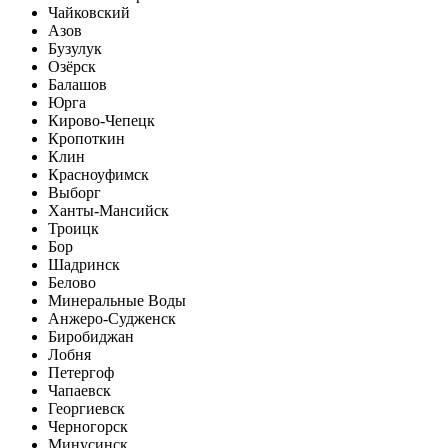
Чайковский
Азов
Бузулук
Озёрск
Балашов
Юрга
Кирово-Чепецк
Кропоткин
Клин
Красноуфимск
Выборг
Ханты-Мансийск
Троицк
Бор
Шадринск
Белово
Минеральные Воды
Анжеро-Судженск
Биробиджан
Лобня
Петергоф
Чапаевск
Георгиевск
Черногорск
Минусинск