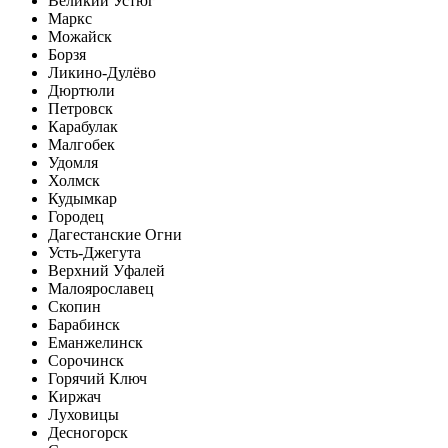
Великий Устюг
Маркс
Можайск
Борзя
Ликино-Дулёво
Дюртюли
Петровск
Карабулак
Малгобек
Удомля
Холмск
Кудымкар
Городец
Дагестанские Огни
Усть-Джегута
Верхний Уфалей
Малоярославец
Скопин
Барабинск
Еманжелинск
Сорочинск
Горячий Ключ
Киржач
Луховицы
Десногорск