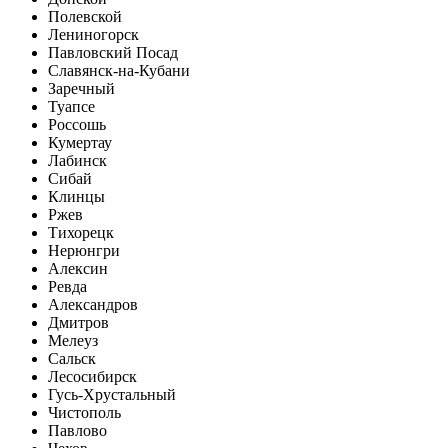
Полевской
Лениногорск
Павловский Посад
Славянск-на-Кубани
Заречный
Туапсе
Россошь
Кумертау
Лабинск
Сибай
Клинцы
Ржев
Тихорецк
Нерюнгри
Алексин
Ревда
Александров
Дмитров
Мелеуз
Сальск
Лесосибирск
Гусь-Хрустальный
Чистополь
Павлово