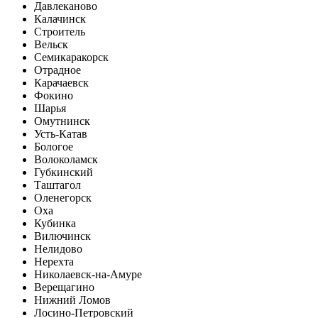
Давлеканово
Калачинск
Строитель
Вельск
Семикаракорск
Отрадное
Карачаевск
Фокино
Шарья
Омутнинск
Усть-Катав
Бологое
Волоколамск
Губкинский
Таштагол
Оленегорск
Оха
Кубинка
Вилючинск
Нелидово
Нерехта
Николаевск-на-Амуре
Верещагино
Нижний Ломов
Лосино-Петровский