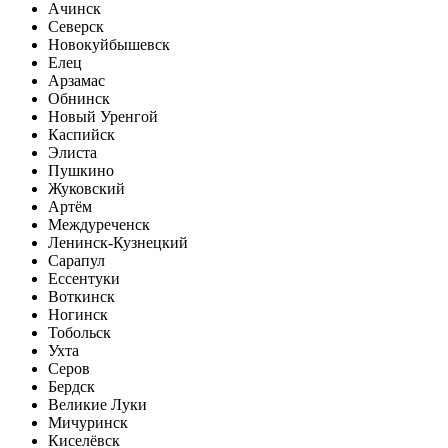
Ачинск
Северск
Новокуйбышевск
Елец
Арзамас
Обнинск
Новый Уренгой
Каспийск
Элиста
Пушкино
Жуковский
Артём
Междуреченск
Ленинск-Кузнецкий
Сарапул
Ессентуки
Воткинск
Ногинск
Тобольск
Ухта
Серов
Бердск
Великие Луки
Мичуринск
Киселёвск