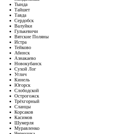
Тында
Тайшет
Тавда
Сердобск
Валуйки
Гулькевичи
Вятские Поляны
Истра
Тейково
Абинск
Азнакаево
Новокубанск
Сухой Лог
Углич
Кинель
Югорск
Слободской
Острогожск
Трёхгорный
Сланцы
Корсаков
Касимов
Шумерля
Муравленко
Чернушка