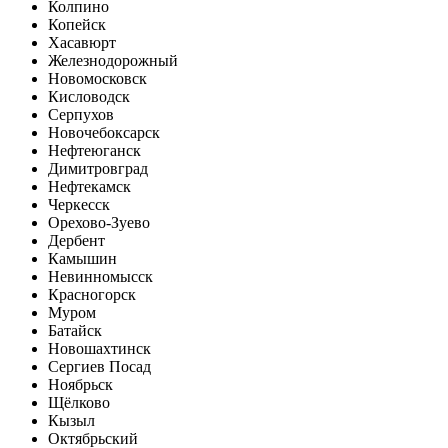
Колпино
Копейск
Хасавюрт
Железнодорожный
Новомосковск
Кисловодск
Серпухов
Новочебоксарск
Нефтеюганск
Димитровград
Нефтекамск
Черкесск
Орехово-Зуево
Дербент
Камышин
Невинномысск
Красногорск
Муром
Батайск
Новошахтинск
Сергиев Посад
Ноябрьск
Щёлково
Кызыл
Октябрьский