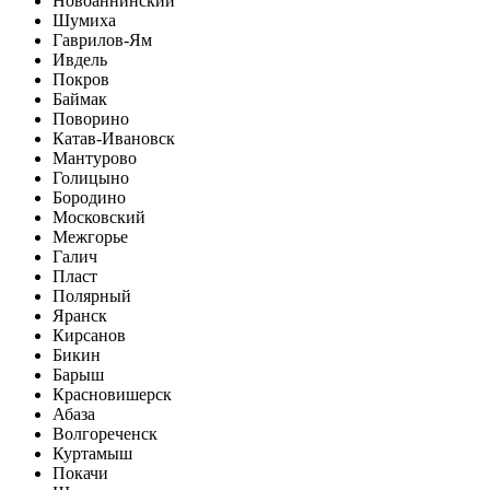
Новоаннинский
Шумиха
Гаврилов-Ям
Ивдель
Покров
Баймак
Поворино
Катав-Ивановск
Мантурово
Голицыно
Бородино
Московский
Межгорье
Галич
Пласт
Полярный
Яранск
Кирсанов
Бикин
Барыш
Красновишерск
Абаза
Волгореченск
Куртамыш
Покачи