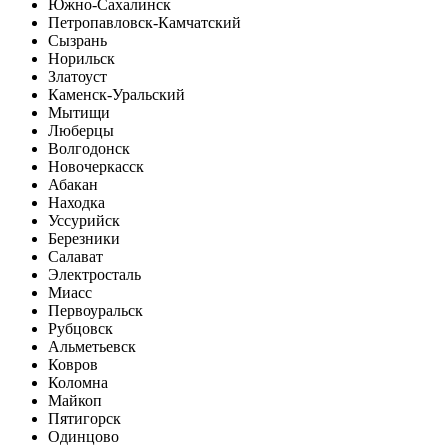
Южно-Сахалинск
Петропавловск-Камчатский
Сызрань
Норильск
Златоуст
Каменск-Уральский
Мытищи
Люберцы
Волгодонск
Новочеркасск
Абакан
Находка
Уссурийск
Березники
Салават
Электросталь
Миасс
Первоуральск
Рубцовск
Альметьевск
Ковров
Коломна
Майкоп
Пятигорск
Одинцово