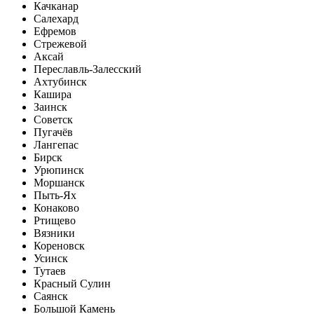
Качканар
Салехард
Ефремов
Стрежевой
Аксай
Переславль-Залесский
Ахтубинск
Кашира
Заинск
Советск
Пугачёв
Лангепас
Бирск
Урюпинск
Моршанск
Пыть-Ях
Конаково
Ртищево
Вязники
Кореновск
Усинск
Тутаев
Красный Сулин
Саянск
Большой Камень