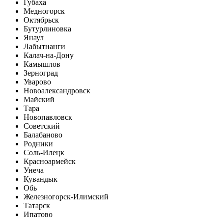
Губаха
Медногорск
Октябрьск
Бутурлиновка
Янаул
Лабытнанги
Калач-на-Дону
Камышлов
Зерноград
Уварово
Новоалександровск
Майский
Тара
Новопавловск
Советский
Балабаново
Родники
Соль-Илецк
Красноармейск
Унеча
Кувандык
Обь
Железногорск-Илимский
Татарск
Ипатово