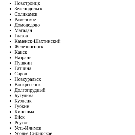
Новотроицк
Зеленодольск
Соликамск
Раменское
Домодедово
Магадан
Глазов
Каменск-Шахтинский
Железногорск
Канск
Назрань
Пушкин
Гатчина
Саров
Новоуральск
Воскресенск
Долгопрудный
Бугульма
Кузнецк
Губкин
Кинешма
Ейск
Реутов
Усть-Илимск
Усолье-Сибирское