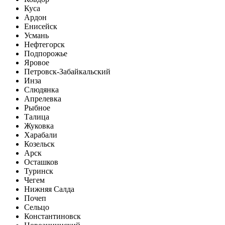
Куса
Ардон
Енисейск
Усмань
Нефтегорск
Подпорожье
Яровое
Петровск-Забайкальский
Инза
Слюдянка
Апрелевка
Рыбное
Талица
Жуковка
Харабали
Козельск
Арск
Осташков
Туринск
Чегем
Нижняя Салда
Почеп
Сельцо
Константиновск