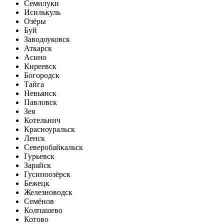
Семилуки
Исилькуль
Озёры
Буй
Заводоуковск
Аткарск
Асино
Киреевск
Богородск
Тайга
Невьянск
Павловск
Зея
Котельнич
Красноуральск
Ленск
Северобайкальск
Гурьевск
Зарайск
Гусиноозёрск
Бежецк
Железноводск
Семёнов
Колпашево
Котово