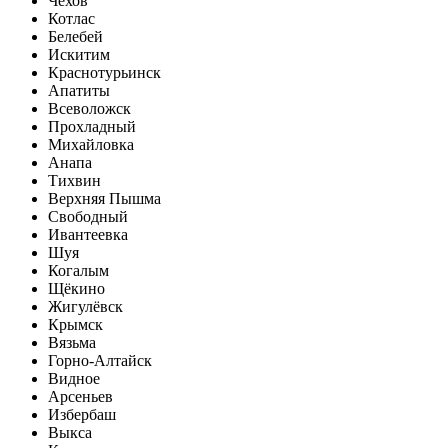
Чехов
Котлас
Белебей
Искитим
Краснотурьинск
Апатиты
Всеволожск
Прохладный
Михайловка
Анапа
Тихвин
Верхняя Пышма
Свободный
Ивантеевка
Шуя
Когалым
Щёкино
Жигулёвск
Крымск
Вязьма
Горно-Алтайск
Видное
Арсеньев
Избербаш
Выкса