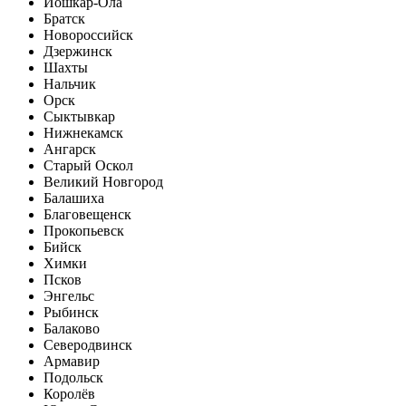
Йошкар-Ола
Братск
Новороссийск
Дзержинск
Шахты
Нальчик
Орск
Сыктывкар
Нижнекамск
Ангарск
Старый Оскол
Великий Новгород
Балашиха
Благовещенск
Прокопьевск
Бийск
Химки
Псков
Энгельс
Рыбинск
Балаково
Северодвинск
Армавир
Подольск
Королёв