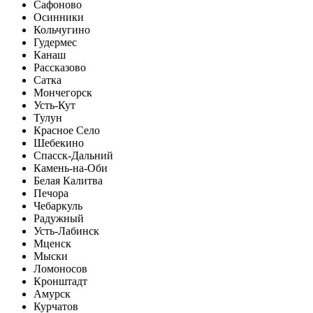
Сафоново
Осинники
Кольчугино
Гудермес
Канаш
Рассказово
Сатка
Мончегорск
Усть-Кут
Тулун
Красное Село
Шебекино
Спасск-Дальний
Камень-на-Оби
Белая Калитва
Печора
Чебаркуль
Радужный
Усть-Лабинск
Мценск
Мыски
Ломоносов
Кронштадт
Амурск
Курчатов