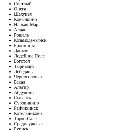
Светлый
Онега
Шахунья
Ковылкино
Нарьян-Мар
Алдан
Рошаль
Козьмодемьянск
Бронницы
Данков
Лодейное Поле
Боготол
Тырныауз
Лебедянь
Черноголовка
Бакал
Алагир
Абдулино
Сысерть
Суровикино
Райчихинск
Котельниково
Тарко-Сале
Среднеуральск
Буинск