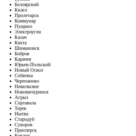
Белоярский
Кизел
Пролетарск
Коммунар
Пущино
Электроугли
Калач
Кяхта
Шимановск
Бобров
Карачев
Юрьев-Польский
Новый Оскол
Собинка
Черепаново
Никольское
Новомичуринск
Агрыз
Сортавала
Терек
Нытва
Стародуб
Суворов
Приозерск
Ковдор