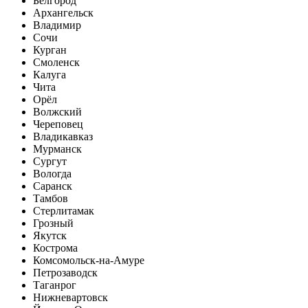
Белгород
Архангельск
Владимир
Сочи
Курган
Смоленск
Калуга
Чита
Орёл
Волжский
Череповец
Владикавказ
Мурманск
Сургут
Вологда
Саранск
Тамбов
Стерлитамак
Грозный
Якутск
Кострома
Комсомольск-на-Амуре
Петрозаводск
Таганрог
Нижневартовск