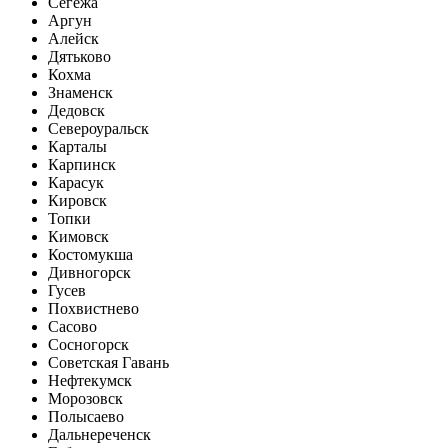
Сегежа
Аргун
Алейск
Дятьково
Кохма
Знаменск
Дедовск
Североуральск
Карталы
Карпинск
Карасук
Кировск
Топки
Кимовск
Костомукша
Дивногорск
Гусев
Похвистнево
Сасово
Сосногорск
Советская Гавань
Нефтекумск
Морозовск
Полысаево
Дальнереченск