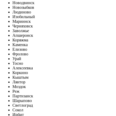
Новодвинск
Новозыбков
Людиново
Изобильный
Мариинск
Черняховск
Заволжье
Апшеронск
Коряжма
Каменка
Елизово
Фролово
Урай
Тосно
Алексеевка
Коркино
Кыштым
Лянтор
Моздок
Реж
Партизанск
Шарыпово
Светлоград
Сокол
Ирбит