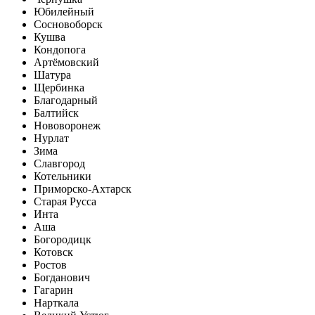
Юбилейный
Сосновоборск
Кушва
Кондопога
Артёмовский
Шатура
Щербинка
Благодарный
Балтийск
Нововоронеж
Нурлат
Зима
Славгород
Котельники
Приморско-Ахтарск
Старая Русса
Инта
Аша
Богородицк
Котовск
Ростов
Богданович
Гагарин
Нарткала