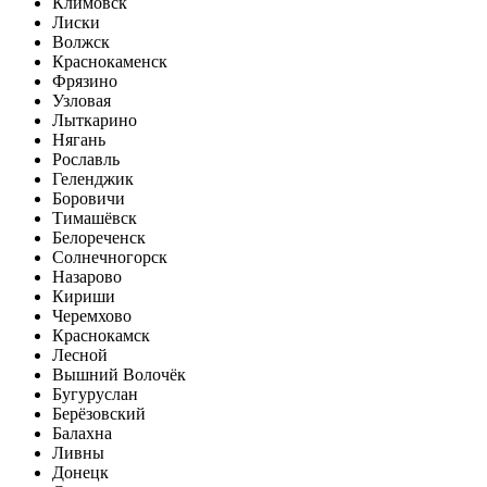
Климовск
Лиски
Волжск
Краснокаменск
Фрязино
Узловая
Лыткарино
Нягань
Рославль
Геленджик
Боровичи
Тимашёвск
Белореченск
Солнечногорск
Назарово
Кириши
Черемхово
Краснокамск
Лесной
Вышний Волочёк
Бугуруслан
Берёзовский
Балахна
Ливны
Донецк