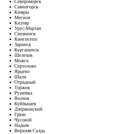
Североморск
Саяногорск
Кимры
Мегион
Кизляр
Урус-Мартан
Снежинск
Кингисепп
Заринск
Курганинск
Шелехов
Можга
Сертолово
Ярцево
Шали
Отрадный
Торжок
Рузаевка
Волхов
Куйбышев
Дзержинский
Грязи
Чусовой
Надым
Верхняя Салда