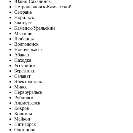
Южно-Сахалинск
Петропавловск-Камчатский
Сызрань
Норильск
Златоуст
Каменск-Уральский
Мытищи
Люберцы
Волгодонск
Новочеркасск
Абакан
Находка
Уссурийск
Березники
Салават
Электросталь
Миасс
Первоуральск
Рубцовск
Альметьевск
Ковров
Коломна
Майкоп
Пятигорск
Одинцово