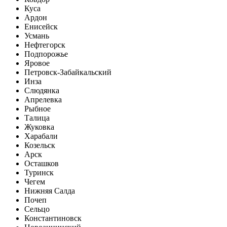
Куса
Ардон
Енисейск
Усмань
Нефтегорск
Подпорожье
Яровое
Петровск-Забайкальский
Инза
Слюдянка
Апрелевка
Рыбное
Талица
Жуковка
Харабали
Козельск
Арск
Осташков
Туринск
Чегем
Нижняя Салда
Почеп
Сельцо
Константиновск