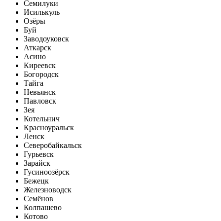
Семилуки
Исилькуль
Озёры
Буй
Заводоуковск
Аткарск
Асино
Киреевск
Богородск
Тайга
Невьянск
Павловск
Зея
Котельнич
Красноуральск
Ленск
Северобайкальск
Гурьевск
Зарайск
Гусиноозёрск
Бежецк
Железноводск
Семёнов
Колпашево
Котово