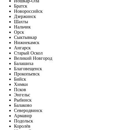
Йошкар-Ола
Братск
Новороссийск
Дзержинск
Шахты
Нальчик
Орск
Сыктывкар
Нижнекамск
Ангарск
Старый Оскол
Великий Новгород
Балашиха
Благовещенск
Прокопьевск
Бийск
Химки
Псков
Энгельс
Рыбинск
Балаково
Северодвинск
Армавир
Подольск
Королёв