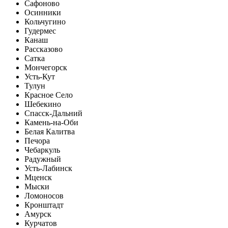
Сафоново
Осинники
Кольчугино
Гудермес
Канаш
Рассказово
Сатка
Мончегорск
Усть-Кут
Тулун
Красное Село
Шебекино
Спасск-Дальний
Камень-на-Оби
Белая Калитва
Печора
Чебаркуль
Радужный
Усть-Лабинск
Мценск
Мыски
Ломоносов
Кронштадт
Амурск
Курчатов