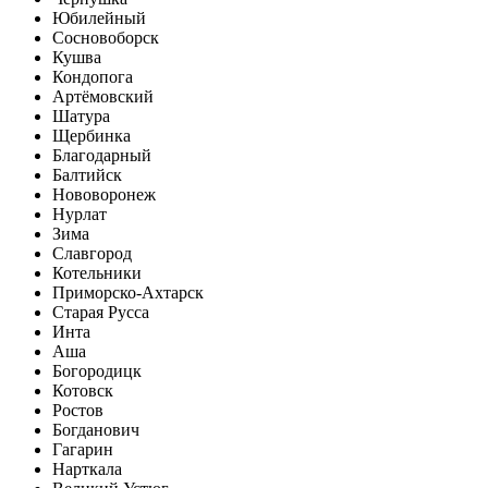
Юбилейный
Сосновоборск
Кушва
Кондопога
Артёмовский
Шатура
Щербинка
Благодарный
Балтийск
Нововоронеж
Нурлат
Зима
Славгород
Котельники
Приморско-Ахтарск
Старая Русса
Инта
Аша
Богородицк
Котовск
Ростов
Богданович
Гагарин
Нарткала