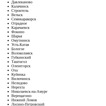
Давлеканово
Калачинск
Строитель
Вельск
Семикаракорск
Отрадное
Карачаевск
Фокино
Шарья
Омутнинск
Усть-Катав
Бологое
Волоколамск
Губкинский
Таштагол
Оленегорск
Оха
Кубинка
Вилючинск
Нелидово
Нерехта
Николаевск-на-Амуре
Верещагино
Нижний Ломов
Лосино-Петровский