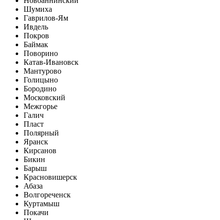
Новоаннинский
Шумиха
Гаврилов-Ям
Ивдель
Покров
Баймак
Поворино
Катав-Ивановск
Мантурово
Голицыно
Бородино
Московский
Межгорье
Галич
Пласт
Полярный
Яранск
Кирсанов
Бикин
Барыш
Красновишерск
Абаза
Волгореченск
Куртамыш
Покачи