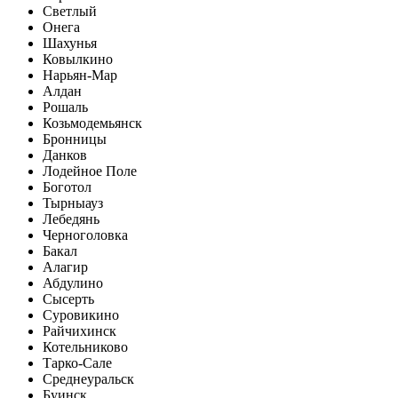
Светлый
Онега
Шахунья
Ковылкино
Нарьян-Мар
Алдан
Рошаль
Козьмодемьянск
Бронницы
Данков
Лодейное Поле
Боготол
Тырныауз
Лебедянь
Черноголовка
Бакал
Алагир
Абдулино
Сысерть
Суровикино
Райчихинск
Котельниково
Тарко-Сале
Среднеуральск
Буинск