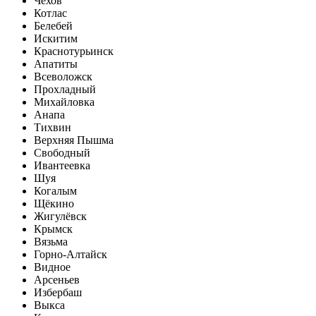
Чехов
Котлас
Белебей
Искитим
Краснотурьинск
Апатиты
Всеволожск
Прохладный
Михайловка
Анапа
Тихвин
Верхняя Пышма
Свободный
Ивантеевка
Шуя
Когалым
Щёкино
Жигулёвск
Крымск
Вязьма
Горно-Алтайск
Видное
Арсеньев
Избербаш
Выкса