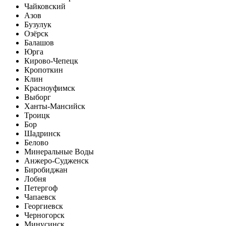
Чайковский
Азов
Бузулук
Озёрск
Балашов
Юрга
Кирово-Чепецк
Кропоткин
Клин
Красноуфимск
Выборг
Ханты-Мансийск
Троицк
Бор
Шадринск
Белово
Минеральные Воды
Анжеро-Судженск
Биробиджан
Лобня
Петергоф
Чапаевск
Георгиевск
Черногорск
Минусинск