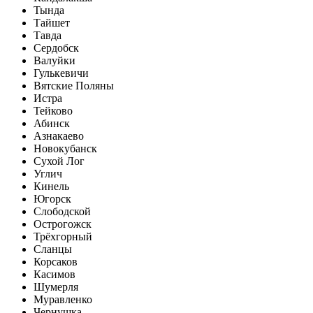
Тында
Тайшет
Тавда
Сердобск
Валуйки
Гулькевичи
Вятские Поляны
Истра
Тейково
Абинск
Азнакаево
Новокубанск
Сухой Лог
Углич
Кинель
Югорск
Слободской
Острогожск
Трёхгорный
Сланцы
Корсаков
Касимов
Шумерля
Муравленко
Чернушка