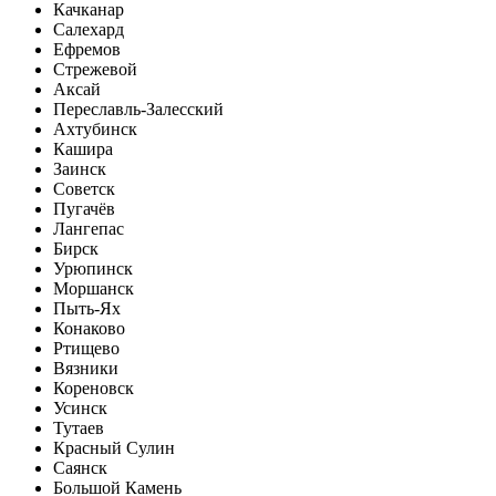
Качканар
Салехард
Ефремов
Стрежевой
Аксай
Переславль-Залесский
Ахтубинск
Кашира
Заинск
Советск
Пугачёв
Лангепас
Бирск
Урюпинск
Моршанск
Пыть-Ях
Конаково
Ртищево
Вязники
Кореновск
Усинск
Тутаев
Красный Сулин
Саянск
Большой Камень