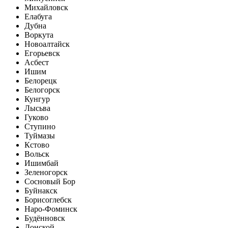
Михайловск
Елабуга
Дубна
Воркута
Новоалтайск
Егорьевск
Асбест
Ишим
Белорецк
Белогорск
Кунгур
Лысьва
Гуково
Ступино
Туймазы
Кстово
Вольск
Ишимбай
Зеленогорск
Сосновый Бор
Буйнакск
Борисоглебск
Наро-Фоминск
Будённовск
Донской