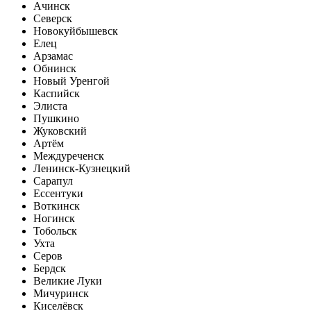
Ачинск
Северск
Новокуйбышевск
Елец
Арзамас
Обнинск
Новый Уренгой
Каспийск
Элиста
Пушкино
Жуковский
Артём
Междуреченск
Ленинск-Кузнецкий
Сарапул
Ессентуки
Воткинск
Ногинск
Тобольск
Ухта
Серов
Бердск
Великие Луки
Мичуринск
Киселёвск