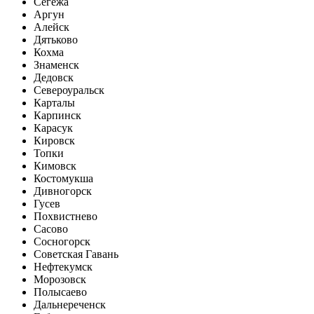
Сегежа
Аргун
Алейск
Дятьково
Кохма
Знаменск
Дедовск
Североуральск
Карталы
Карпинск
Карасук
Кировск
Топки
Кимовск
Костомукша
Дивногорск
Гусев
Похвистнево
Сасово
Сосногорск
Советская Гавань
Нефтекумск
Морозовск
Полысаево
Дальнереченск