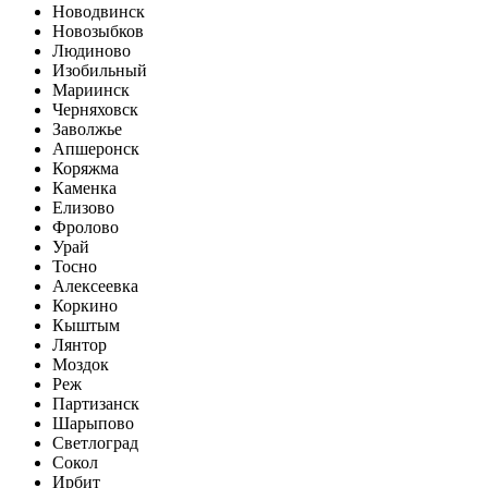
Новодвинск
Новозыбков
Людиново
Изобильный
Мариинск
Черняховск
Заволжье
Апшеронск
Коряжма
Каменка
Елизово
Фролово
Урай
Тосно
Алексеевка
Коркино
Кыштым
Лянтор
Моздок
Реж
Партизанск
Шарыпово
Светлоград
Сокол
Ирбит