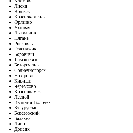
Климовск
Лиски
Волжск
Краснокаменск
Фрязино
Узловая
Лыткарино
Нягань
Рославль
Геленджик
Боровичи
Тимашёвск
Белореченск
Солнечногорск
Назарово
Кириши
Черемхово
Краснокамск
Лесной
Вышний Волочёк
Бугуруслан
Берёзовский
Балахна
Ливны
Донецк