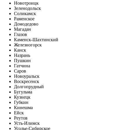
Новотроицк
Зеленодольск
Соликамск
Раменское
Домодедово
Магадан
Глазов
Каменск-Шахтинский
Железногорск
Канск
Назрань
Пушкин
Гатчина
Саров
Новоуральск
Воскресенск
Долгопрудный
Бугульма
Кузнецк
Губкин
Кинешма
Ейск
Реутов
Усть-Илимск
Усолье-Сибирское