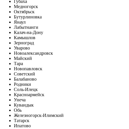
Губаха
Медногорск
Октябрьск
Бутурлиновка
Янаул
Лабытнанги
Калач-на-Дону
Камышлов
Зерноград
Уварово
Новоалександровск
Майский
Тара
Новопавловск
Советский
Балабаново
Родники
Соль-Илецк
Красноармейск
Унеча
Кувандык
Обь
Железногорск-Илимский
Татарск
Ипатово