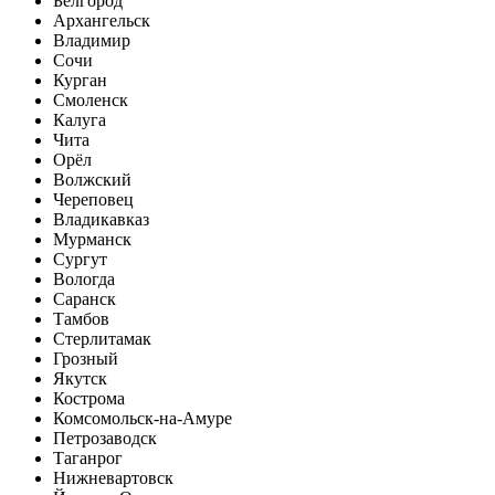
Белгород
Архангельск
Владимир
Сочи
Курган
Смоленск
Калуга
Чита
Орёл
Волжский
Череповец
Владикавказ
Мурманск
Сургут
Вологда
Саранск
Тамбов
Стерлитамак
Грозный
Якутск
Кострома
Комсомольск-на-Амуре
Петрозаводск
Таганрог
Нижневартовск