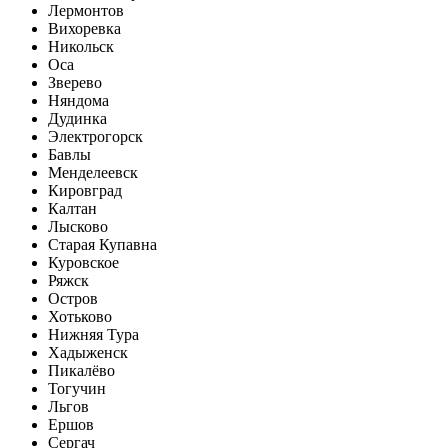
Лермонтов
Вихоревка
Никольск
Оса
Зверево
Няндома
Дудинка
Электрогорск
Бавлы
Менделеевск
Кировград
Калтан
Лысково
Старая Купавна
Куровское
Ряжск
Остров
Хотьково
Нижняя Тура
Хадыженск
Пикалёво
Тогучин
Льгов
Ершов
Сергач