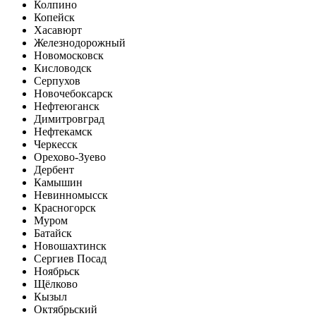
Колпино
Копейск
Хасавюрт
Железнодорожный
Новомосковск
Кисловодск
Серпухов
Новочебоксарск
Нефтеюганск
Димитровград
Нефтекамск
Черкесск
Орехово-Зуево
Дербент
Камышин
Невинномысск
Красногорск
Муром
Батайск
Новошахтинск
Сергиев Посад
Ноябрьск
Щёлково
Кызыл
Октябрьский