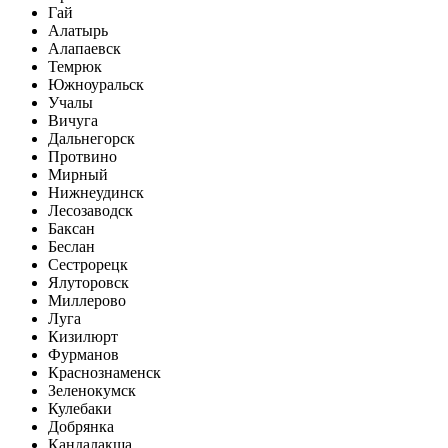
Гай
Алатырь
Алапаевск
Темрюк
Южноуральск
Учалы
Вичуга
Дальнегорск
Протвино
Мирный
Нижнеудинск
Лесозаводск
Баксан
Беслан
Сестрорецк
Ялуторовск
Миллерово
Луга
Кизилюрт
Фурманов
Краснознаменск
Зеленокумск
Кулебаки
Добрянка
Кандалакша