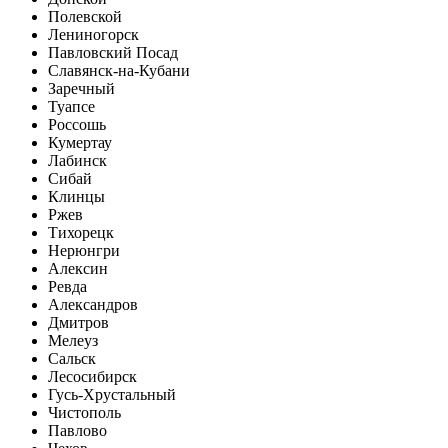
Полевской
Лениногорск
Павловский Посад
Славянск-на-Кубани
Заречный
Туапсе
Россошь
Кумертау
Лабинск
Сибай
Клинцы
Ржев
Тихорецк
Нерюнгри
Алексин
Ревда
Александров
Дмитров
Мелеуз
Сальск
Лесосибирск
Гусь-Хрустальный
Чистополь
Павлово