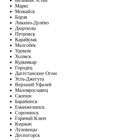
Великий Устюг
Маркс
Можайск
Борзя
Ликино-Дулёво
Дюртюли
Петровск
Карабулак
Малгобек
Удомля
Холмск
Кудымкар
Городец
Дагестанские Огни
Усть-Джегута
Верхний Уфалей
Малоярославец
Скопин
Барабинск
Еманжелинск
Сорочинск
Горячий Ключ
Киржач
Луховицы
Десногорск