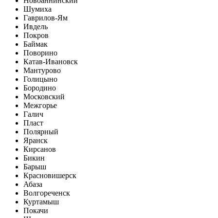
Новоаннинский
Шумиха
Гаврилов-Ям
Ивдель
Покров
Баймак
Поворино
Катав-Ивановск
Мантурово
Голицыно
Бородино
Московский
Межгорье
Галич
Пласт
Полярный
Яранск
Кирсанов
Бикин
Барыш
Красновишерск
Абаза
Волгореченск
Куртамыш
Покачи