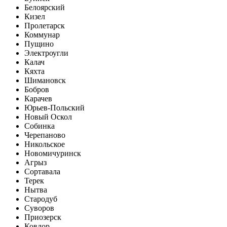
Белоярский
Кизел
Пролетарск
Коммунар
Пущино
Электроугли
Калач
Кяхта
Шимановск
Бобров
Карачев
Юрьев-Польский
Новый Оскол
Собинка
Черепаново
Никольское
Новомичуринск
Агрыз
Сортавала
Терек
Нытва
Стародуб
Суворов
Приозерск
Ковдор