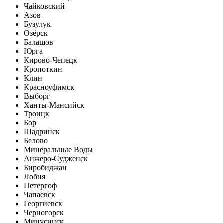
Чайковский
Азов
Бузулук
Озёрск
Балашов
Юрга
Кирово-Чепецк
Кропоткин
Клин
Красноуфимск
Выборг
Ханты-Мансийск
Троицк
Бор
Шадринск
Белово
Минеральные Воды
Анжеро-Судженск
Биробиджан
Лобня
Петергоф
Чапаевск
Георгиевск
Черногорск
Минусинск