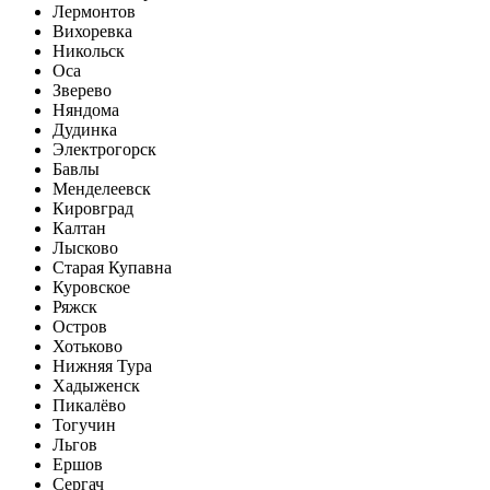
Лермонтов
Вихоревка
Никольск
Оса
Зверево
Няндома
Дудинка
Электрогорск
Бавлы
Менделеевск
Кировград
Калтан
Лысково
Старая Купавна
Куровское
Ряжск
Остров
Хотьково
Нижняя Тура
Хадыженск
Пикалёво
Тогучин
Льгов
Ершов
Сергач