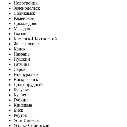
Новотроицк
Зеленодольск
Соликамск
Раменское
Домодедово
Магадан
Глазов
Каменск-Шахтинский
Железногорск
Канск
Назрань
Пушкин
Гатчина
Саров
Новоуральск
Воскресенск
Долгопрудный
Бугульма
Кузнецк
Губкин
Кинешма
Ейск
Реутов
Усть-Илимск
Усолье-Сибирское