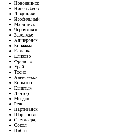
Новодвинск
Новозыбков
Людиново
Изобильный
Мариинск
Черняховск
Заволжье
Апшеронск
Коряжма
Каменка
Елизово
Фролово
Урай
Тосно
Алексеевка
Коркино
Кыштым
Лянтор
Моздок
Реж
Партизанск
Шарыпово
Светлоград
Сокол
Ирбит