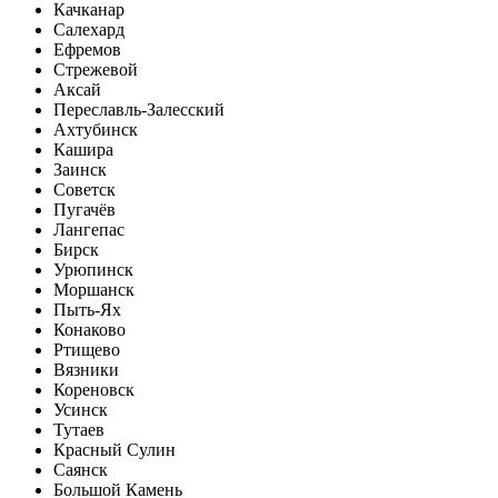
Качканар
Салехард
Ефремов
Стрежевой
Аксай
Переславль-Залесский
Ахтубинск
Кашира
Заинск
Советск
Пугачёв
Лангепас
Бирск
Урюпинск
Моршанск
Пыть-Ях
Конаково
Ртищево
Вязники
Кореновск
Усинск
Тутаев
Красный Сулин
Саянск
Большой Камень