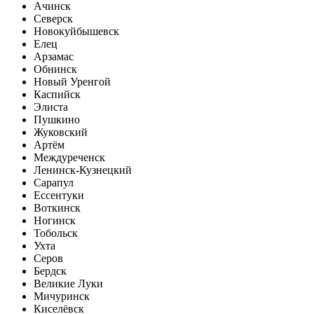
Ачинск
Северск
Новокуйбышевск
Елец
Арзамас
Обнинск
Новый Уренгой
Каспийск
Элиста
Пушкино
Жуковский
Артём
Междуреченск
Ленинск-Кузнецкий
Сарапул
Ессентуки
Воткинск
Ногинск
Тобольск
Ухта
Серов
Бердск
Великие Луки
Мичуринск
Киселёвск