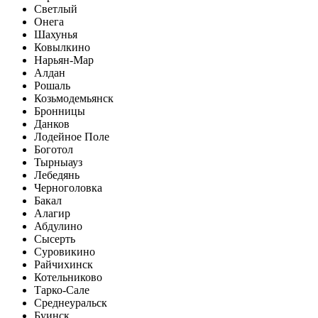
Светлый
Онега
Шахунья
Ковылкино
Нарьян-Мар
Алдан
Рошаль
Козьмодемьянск
Бронницы
Данков
Лодейное Поле
Боготол
Тырныауз
Лебедянь
Черноголовка
Бакал
Алагир
Абдулино
Сысерть
Суровикино
Райчихинск
Котельниково
Тарко-Сале
Среднеуральск
Буинск