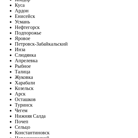
Куса
Ардон
Енисейск
Усмань
Нефтегорск
Подпорожье
Яровое
Петровск-Забайкальский
Инза
Слюдянка
Апрелевка
Рыбное
Талица
Жуковка
Харабали
Козельск
Арск
Осташков
Туринск
Чегем
Нижняя Салда
Почеп
Сельцо
Константиновск