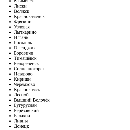
Климовск
Лиски
Волжск
Краснокаменск
Фрязино
Узловая
Лыткарино
Нягань
Рославль
Геленджик
Боровичи
Тимашёвск
Белореченск
Солнечногорск
Назарово
Кириши
Черемхово
Краснокамск
Лесной
Вышний Волочёк
Бугуруслан
Берёзовский
Балахна
Ливны
Донецк