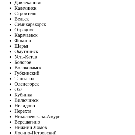
Давлеканово
Калачинск
Строитель
Вельск
Семикаракорск
Отрадное
Карачаевск
Фокино
Шарья
Омутнинск
Усть-Катав
Бологое
Волоколамск
Губкинский
Таштагол
Оленегорск
Оха
Кубинка
Вилючинск
Нелидово
Нерехта
Николаевск-на-Амуре
Верещагино
Нижний Ломов
Лосино-Петровский