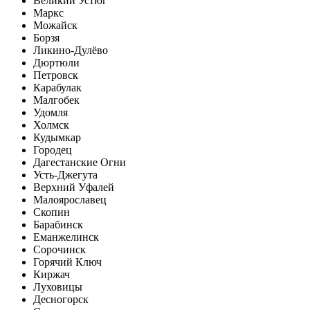
Великий Устюг
Маркс
Можайск
Борзя
Ликино-Дулёво
Дюртюли
Петровск
Карабулак
Малгобек
Удомля
Холмск
Кудымкар
Городец
Дагестанские Огни
Усть-Джегута
Верхний Уфалей
Малоярославец
Скопин
Барабинск
Еманжелинск
Сорочинск
Горячий Ключ
Киржач
Луховицы
Десногорск