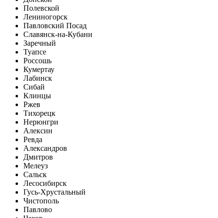
Полевской
Лениногорск
Павловский Посад
Славянск-на-Кубани
Заречный
Туапсе
Россошь
Кумертау
Лабинск
Сибай
Клинцы
Ржев
Тихорецк
Нерюнгри
Алексин
Ревда
Александров
Дмитров
Мелеуз
Сальск
Лесосибирск
Гусь-Хрустальный
Чистополь
Павлово