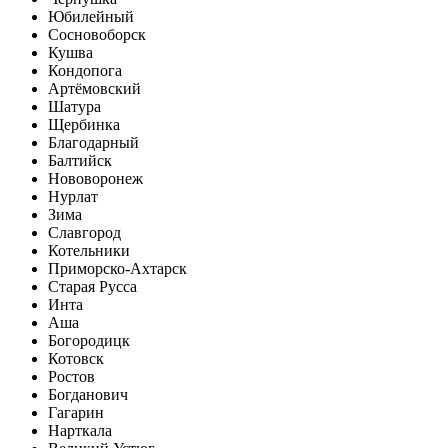
Юбилейный
Сосновоборск
Кушва
Кондопога
Артёмовский
Шатура
Щербинка
Благодарный
Балтийск
Нововоронеж
Нурлат
Зима
Славгород
Котельники
Приморско-Ахтарск
Старая Русса
Инта
Аша
Богородицк
Котовск
Ростов
Богданович
Гагарин
Нарткала