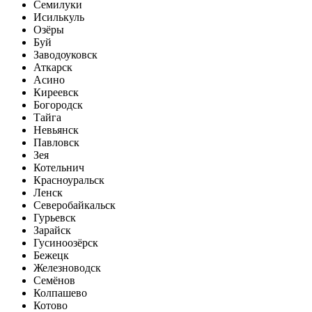
Семилуки
Исилькуль
Озёры
Буй
Заводоуковск
Аткарск
Асино
Киреевск
Богородск
Тайга
Невьянск
Павловск
Зея
Котельнич
Красноуральск
Ленск
Северобайкальск
Гурьевск
Зарайск
Гусиноозёрск
Бежецк
Железноводск
Семёнов
Колпашево
Котово