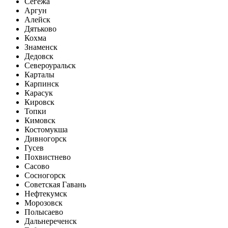
Сегежа
Аргун
Алейск
Дятьково
Кохма
Знаменск
Дедовск
Североуральск
Карталы
Карпинск
Карасук
Кировск
Топки
Кимовск
Костомукша
Дивногорск
Гусев
Похвистнево
Сасово
Сосногорск
Советская Гавань
Нефтекумск
Морозовск
Полысаево
Дальнереченск