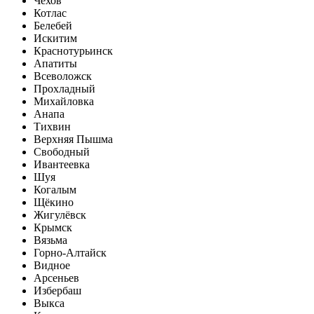
Чехов
Котлас
Белебей
Искитим
Краснотурьинск
Апатиты
Всеволожск
Прохладный
Михайловка
Анапа
Тихвин
Верхняя Пышма
Свободный
Ивантеевка
Шуя
Когалым
Щёкино
Жигулёвск
Крымск
Вязьма
Горно-Алтайск
Видное
Арсеньев
Избербаш
Выкса