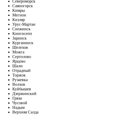
Североморск
Саяногорск
Кимры
Мегион
Кизляр
Урус-Мартан
Снежинск
Кингисепп
Заринск
Курганинск
Шелехов
Можга
Сертолово
Ярцево
Шали
Отрадный
Торжок
Рузаевка
Волхов
Куйбышев
Дзержинский
Грязи
Чусовой
Надым
Верхняя Салда