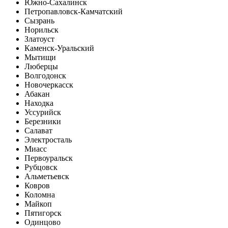
Южно-Сахалинск
Петропавловск-Камчатский
Сызрань
Норильск
Златоуст
Каменск-Уральский
Мытищи
Люберцы
Волгодонск
Новочеркасск
Абакан
Находка
Уссурийск
Березники
Салават
Электросталь
Миасс
Первоуральск
Рубцовск
Альметьевск
Ковров
Коломна
Майкоп
Пятигорск
Одинцово