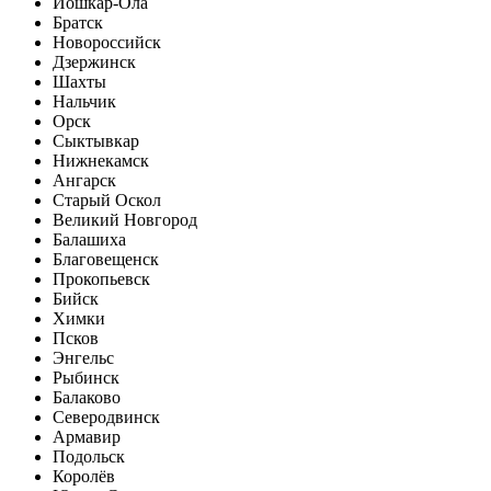
Йошкар-Ола
Братск
Новороссийск
Дзержинск
Шахты
Нальчик
Орск
Сыктывкар
Нижнекамск
Ангарск
Старый Оскол
Великий Новгород
Балашиха
Благовещенск
Прокопьевск
Бийск
Химки
Псков
Энгельс
Рыбинск
Балаково
Северодвинск
Армавир
Подольск
Королёв