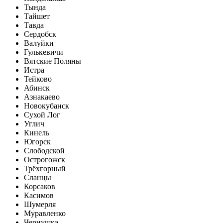
Тында
Тайшет
Тавда
Сердобск
Валуйки
Гулькевичи
Вятские Поляны
Истра
Тейково
Абинск
Азнакаево
Новокубанск
Сухой Лог
Углич
Кинель
Югорск
Слободской
Острогожск
Трёхгорный
Сланцы
Корсаков
Касимов
Шумерля
Муравленко
Чернушка