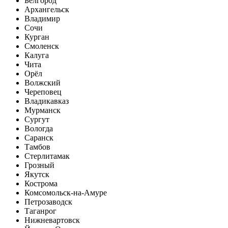
Белгород
Архангельск
Владимир
Сочи
Курган
Смоленск
Калуга
Чита
Орёл
Волжский
Череповец
Владикавказ
Мурманск
Сургут
Вологда
Саранск
Тамбов
Стерлитамак
Грозный
Якутск
Кострома
Комсомольск-на-Амуре
Петрозаводск
Таганрог
Нижневартовск