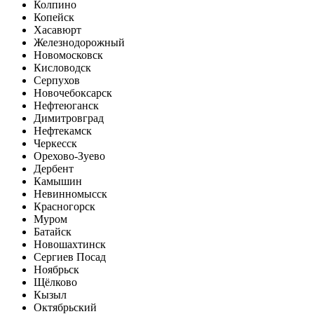
Колпино
Копейск
Хасавюрт
Железнодорожный
Новомосковск
Кисловодск
Серпухов
Новочебоксарск
Нефтеюганск
Димитровград
Нефтекамск
Черкесск
Орехово-Зуево
Дербент
Камышин
Невинномысск
Красногорск
Муром
Батайск
Новошахтинск
Сергиев Посад
Ноябрьск
Щёлково
Кызыл
Октябрьский