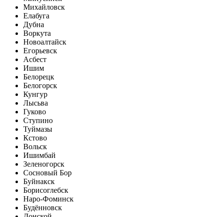
Михайловск
Елабуга
Дубна
Воркута
Новоалтайск
Егорьевск
Асбест
Ишим
Белорецк
Белогорск
Кунгур
Лысьва
Гуково
Ступино
Туймазы
Кстово
Вольск
Ишимбай
Зеленогорск
Сосновый Бор
Буйнакск
Борисоглебск
Наро-Фоминск
Будённовск
Донской