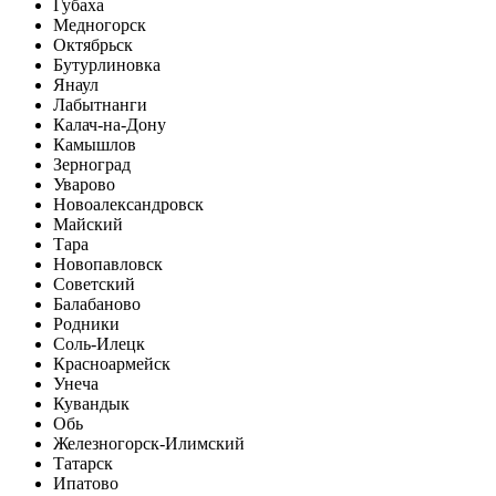
Губаха
Медногорск
Октябрьск
Бутурлиновка
Янаул
Лабытнанги
Калач-на-Дону
Камышлов
Зерноград
Уварово
Новоалександровск
Майский
Тара
Новопавловск
Советский
Балабаново
Родники
Соль-Илецк
Красноармейск
Унеча
Кувандык
Обь
Железногорск-Илимский
Татарск
Ипатово