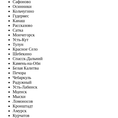
Сафоново
Осинники
Кольчугино
Гудермес
Канаш
Рассказово
Сатка
Мончегорск
Усть-Кут
Тулун
Красное Село
Шебекино
Спасск-Дальний
Камень-на-Оби
Белая Калитва
Печора
Чебаркуль
Радужный
Усть-Лабинск
Мценск
Мыски
Ломоносов
Кронштадт
Амурск
Курчатов