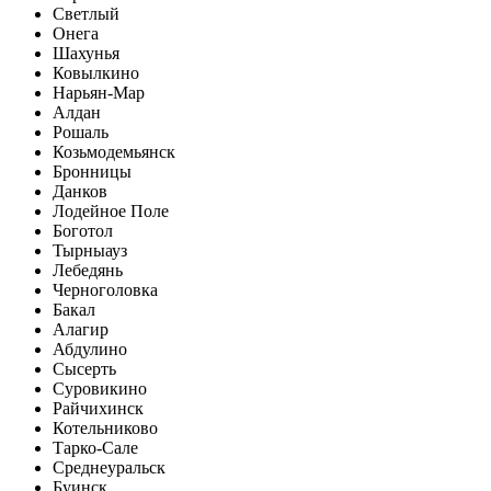
Светлый
Онега
Шахунья
Ковылкино
Нарьян-Мар
Алдан
Рошаль
Козьмодемьянск
Бронницы
Данков
Лодейное Поле
Боготол
Тырныауз
Лебедянь
Черноголовка
Бакал
Алагир
Абдулино
Сысерть
Суровикино
Райчихинск
Котельниково
Тарко-Сале
Среднеуральск
Буинск