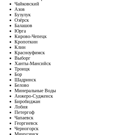
Чайковский
Азов
Бузулук
Озёрск
Балашов
Юрга
Кирово-Чепецк
Кропоткин
Клин
Красноуфимск
Выборг
Ханты-Мансийск
Троицк
Бор
Шадринск
Белово
Минеральные Воды
Анжеро-Судженск
Биробиджан
Лобня
Петергоф
Чапаевск
Георгиевск
Черногорск
Минусинск