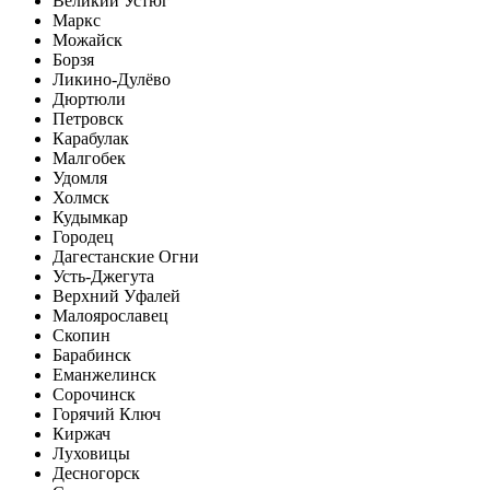
Великий Устюг
Маркс
Можайск
Борзя
Ликино-Дулёво
Дюртюли
Петровск
Карабулак
Малгобек
Удомля
Холмск
Кудымкар
Городец
Дагестанские Огни
Усть-Джегута
Верхний Уфалей
Малоярославец
Скопин
Барабинск
Еманжелинск
Сорочинск
Горячий Ключ
Киржач
Луховицы
Десногорск