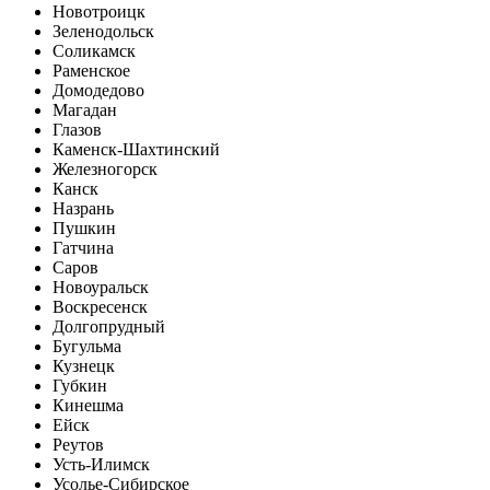
Новотроицк
Зеленодольск
Соликамск
Раменское
Домодедово
Магадан
Глазов
Каменск-Шахтинский
Железногорск
Канск
Назрань
Пушкин
Гатчина
Саров
Новоуральск
Воскресенск
Долгопрудный
Бугульма
Кузнецк
Губкин
Кинешма
Ейск
Реутов
Усть-Илимск
Усолье-Сибирское