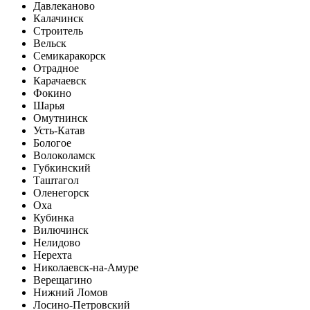
Давлеканово
Калачинск
Строитель
Вельск
Семикаракорск
Отрадное
Карачаевск
Фокино
Шарья
Омутнинск
Усть-Катав
Бологое
Волоколамск
Губкинский
Таштагол
Оленегорск
Оха
Кубинка
Вилючинск
Нелидово
Нерехта
Николаевск-на-Амуре
Верещагино
Нижний Ломов
Лосино-Петровский