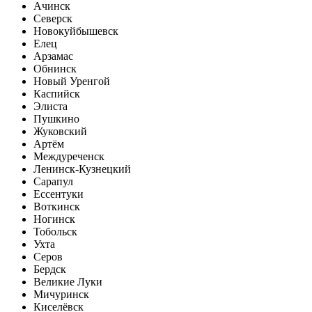
Ачинск
Северск
Новокуйбышевск
Елец
Арзамас
Обнинск
Новый Уренгой
Каспийск
Элиста
Пушкино
Жуковский
Артём
Междуреченск
Ленинск-Кузнецкий
Сарапул
Ессентуки
Воткинск
Ногинск
Тобольск
Ухта
Серов
Бердск
Великие Луки
Мичуринск
Киселёвск