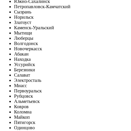
Южно-Сахалинск
Петропавловск-Камчатский
Сызрань
Норильск
Златоуст
Каменск-Уральский
Мытищи
Люберцы
Волгодонск
Новочеркасск
Абакан
Находка
Уссурийск
Березники
Салават
Электросталь
Миасс
Первоуральск
Рубцовск
Альметьевск
Ковров
Коломна
Майкоп
Пятигорск
Одинцово