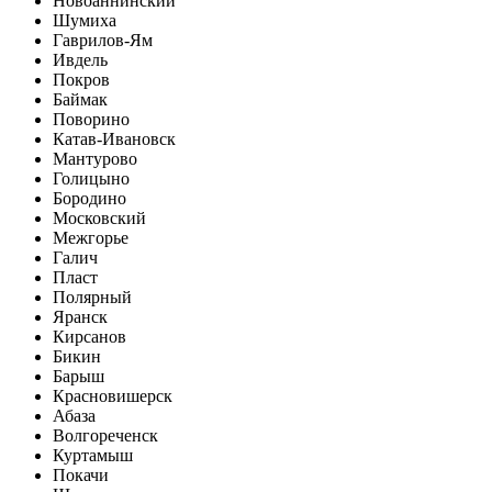
Новоаннинский
Шумиха
Гаврилов-Ям
Ивдель
Покров
Баймак
Поворино
Катав-Ивановск
Мантурово
Голицыно
Бородино
Московский
Межгорье
Галич
Пласт
Полярный
Яранск
Кирсанов
Бикин
Барыш
Красновишерск
Абаза
Волгореченск
Куртамыш
Покачи