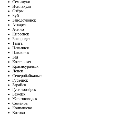
Семилуки
Исилькуль
Озёры
Буй
Заводоуковск
Аткарск
Асино
Киреевск
Богородск
Тайга
Невьянск
Павловск
Зея
Котельнич
Красноуральск
Ленск
Северобайкальск
Гурьевск
Зарайск
Гусиноозёрск
Бежецк
Железноводск
Семёнов
Колпашево
Котово