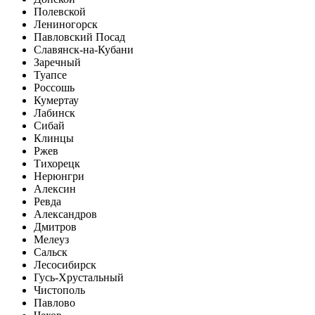
Полевской
Лениногорск
Павловский Посад
Славянск-на-Кубани
Заречный
Туапсе
Россошь
Кумертау
Лабинск
Сибай
Клинцы
Ржев
Тихорецк
Нерюнгри
Алексин
Ревда
Александров
Дмитров
Мелеуз
Сальск
Лесосибирск
Гусь-Хрустальный
Чистополь
Павлово