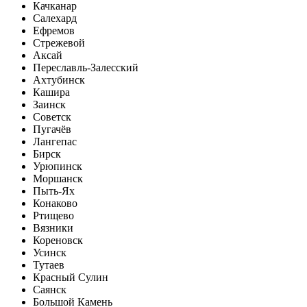
Качканар
Салехард
Ефремов
Стрежевой
Аксай
Переславль-Залесский
Ахтубинск
Кашира
Заинск
Советск
Пугачёв
Лангепас
Бирск
Урюпинск
Моршанск
Пыть-Ях
Конаково
Ртищево
Вязники
Кореновск
Усинск
Тутаев
Красный Сулин
Саянск
Большой Камень