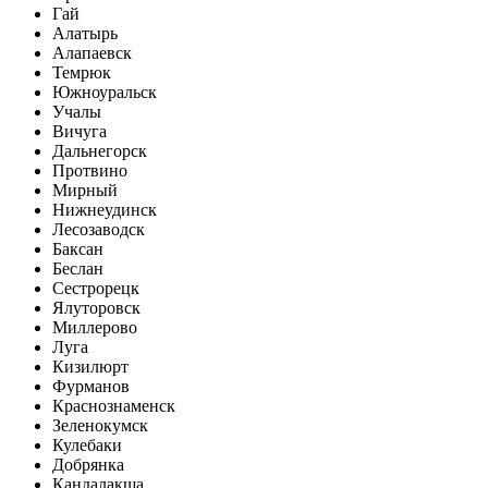
Гай
Алатырь
Алапаевск
Темрюк
Южноуральск
Учалы
Вичуга
Дальнегорск
Протвино
Мирный
Нижнеудинск
Лесозаводск
Баксан
Беслан
Сестрорецк
Ялуторовск
Миллерово
Луга
Кизилюрт
Фурманов
Краснознаменск
Зеленокумск
Кулебаки
Добрянка
Кандалакша