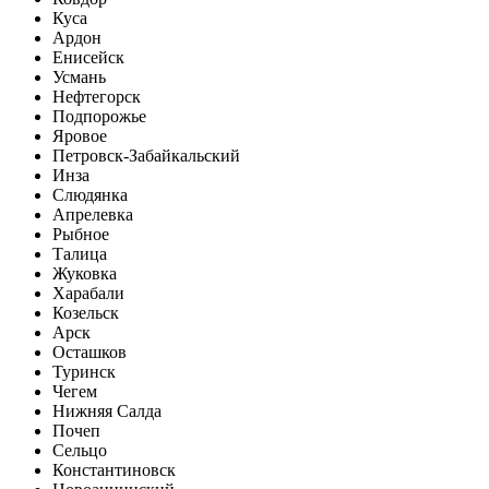
Куса
Ардон
Енисейск
Усмань
Нефтегорск
Подпорожье
Яровое
Петровск-Забайкальский
Инза
Слюдянка
Апрелевка
Рыбное
Талица
Жуковка
Харабали
Козельск
Арск
Осташков
Туринск
Чегем
Нижняя Салда
Почеп
Сельцо
Константиновск