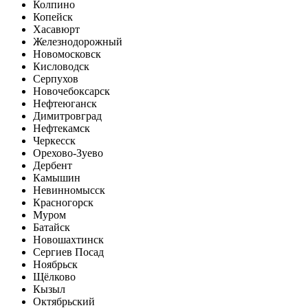
Колпино
Копейск
Хасавюрт
Железнодорожный
Новомосковск
Кисловодск
Серпухов
Новочебоксарск
Нефтеюганск
Димитровград
Нефтекамск
Черкесск
Орехово-Зуево
Дербент
Камышин
Невинномысск
Красногорск
Муром
Батайск
Новошахтинск
Сергиев Посад
Ноябрьск
Щёлково
Кызыл
Октябрьский