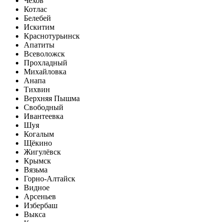
Чехов
Котлас
Белебей
Искитим
Краснотурьинск
Апатиты
Всеволожск
Прохладный
Михайловка
Анапа
Тихвин
Верхняя Пышма
Свободный
Ивантеевка
Шуя
Когалым
Щёкино
Жигулёвск
Крымск
Вязьма
Горно-Алтайск
Видное
Арсеньев
Избербаш
Выкса