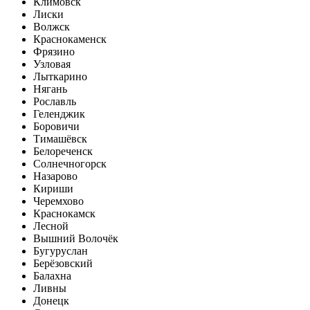
Климовск
Лиски
Волжск
Краснокаменск
Фрязино
Узловая
Лыткарино
Нягань
Рославль
Геленджик
Боровичи
Тимашёвск
Белореченск
Солнечногорск
Назарово
Кириши
Черемхово
Краснокамск
Лесной
Вышний Волочёк
Бугуруслан
Берёзовский
Балахна
Ливны
Донецк