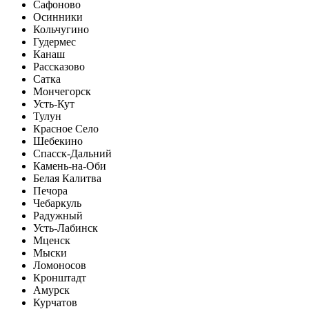
Сафоново
Осинники
Кольчугино
Гудермес
Канаш
Рассказово
Сатка
Мончегорск
Усть-Кут
Тулун
Красное Село
Шебекино
Спасск-Дальний
Камень-на-Оби
Белая Калитва
Печора
Чебаркуль
Радужный
Усть-Лабинск
Мценск
Мыски
Ломоносов
Кронштадт
Амурск
Курчатов