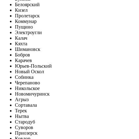
Белоярский
Кизел
Пролетарск
Коммунар
Пущино
Электроугли
Калач
Кяхта
Шимановск
Бобров
Карачев
Юрьев-Польский
Новый Оскол
Собинка
Черепаново
Никольское
Новомичуринск
Агрыз
Сортавала
Терек
Нытва
Стародуб
Суворов
Приозерск
Ковдор