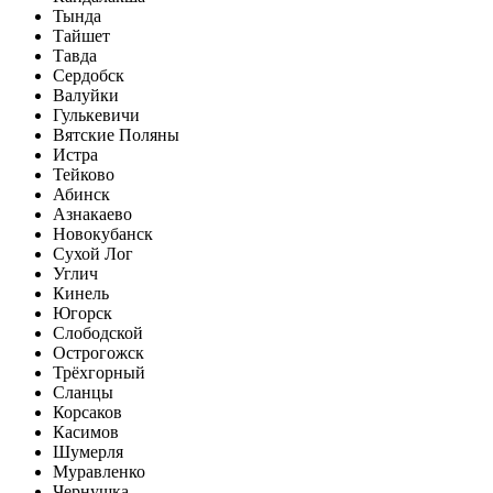
Тында
Тайшет
Тавда
Сердобск
Валуйки
Гулькевичи
Вятские Поляны
Истра
Тейково
Абинск
Азнакаево
Новокубанск
Сухой Лог
Углич
Кинель
Югорск
Слободской
Острогожск
Трёхгорный
Сланцы
Корсаков
Касимов
Шумерля
Муравленко
Чернушка