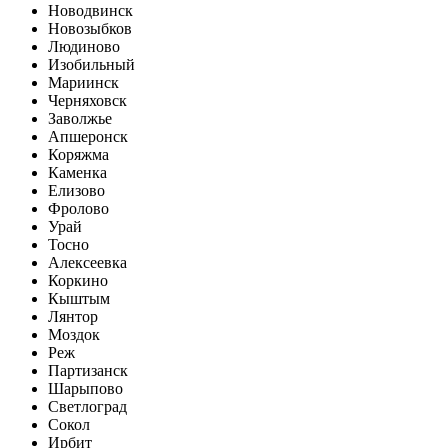
Новодвинск
Новозыбков
Людиново
Изобильный
Мариинск
Черняховск
Заволжье
Апшеронск
Коряжма
Каменка
Елизово
Фролово
Урай
Тосно
Алексеевка
Коркино
Кыштым
Лянтор
Моздок
Реж
Партизанск
Шарыпово
Светлоград
Сокол
Ирбит