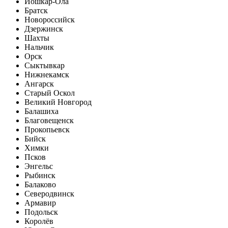
Йошкар-Ола
Братск
Новороссийск
Дзержинск
Шахты
Нальчик
Орск
Сыктывкар
Нижнекамск
Ангарск
Старый Оскол
Великий Новгород
Балашиха
Благовещенск
Прокопьевск
Бийск
Химки
Псков
Энгельс
Рыбинск
Балаково
Северодвинск
Армавир
Подольск
Королёв