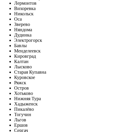
Лермонтов
Вихоревка
Никольск
Оса
Зверево
Няндома
Дудинка
Электрогорск
Бавлы
Менделеевск
Кировград
Калтан
Лысково
Старая Купавна
Куровское
Ряжск
Остров
Хотьково
Нижняя Тура
Хадыженск
Пикалёво
Тогучин
Льгов
Ершов
Сергач