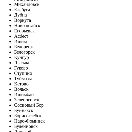
Михайловск
Елабуга
Дубна
Воркута
Новоалтайск
Егорьевск
Асбест
Ишим
Белорецк
Белогорск
Кунгур
Лысьва
Гуково
Ступино
Туймазы
Кстово
Вольск
Ишимбай
Зеленогорск
Сосновый Бор
Буйнакск
Борисоглебск
Наро-Фоминск
Будённовск
Донской