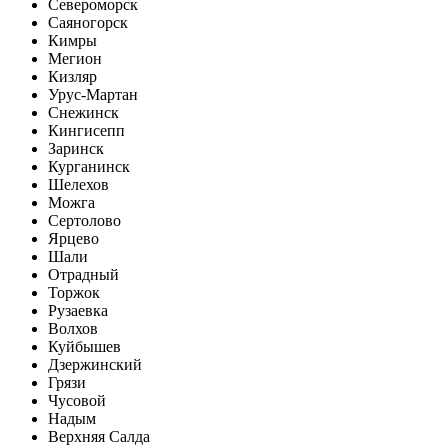
Североморск
Саяногорск
Кимры
Мегион
Кизляр
Урус-Мартан
Снежинск
Кингисепп
Заринск
Курганинск
Шелехов
Можга
Сертолово
Ярцево
Шали
Отрадный
Торжок
Рузаевка
Волхов
Куйбышев
Дзержинский
Грязи
Чусовой
Надым
Верхняя Салда