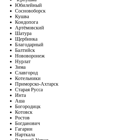
Юбилейный
Сосновоборск
Кушва
Кондопога
Артёмовский
Шатура
Щербинка
Благодарный
Балтийск
Нововоронеж
Нурлат
Зима
Славгород
Котельники
Приморско-Ахтарск
Старая Русса
Инта
Аша
Богородицк
Котовск
Ростов
Богданович
Гагарин
Нарткала