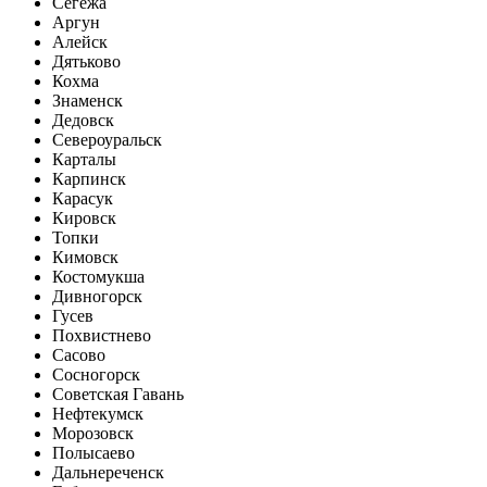
Сегежа
Аргун
Алейск
Дятьково
Кохма
Знаменск
Дедовск
Североуральск
Карталы
Карпинск
Карасук
Кировск
Топки
Кимовск
Костомукша
Дивногорск
Гусев
Похвистнево
Сасово
Сосногорск
Советская Гавань
Нефтекумск
Морозовск
Полысаево
Дальнереченск