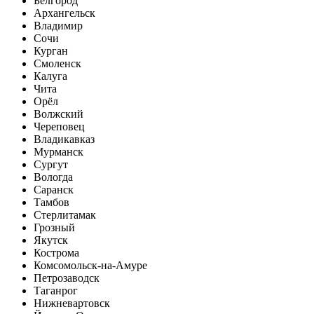
Белгород
Архангельск
Владимир
Сочи
Курган
Смоленск
Калуга
Чита
Орёл
Волжский
Череповец
Владикавказ
Мурманск
Сургут
Вологда
Саранск
Тамбов
Стерлитамак
Грозный
Якутск
Кострома
Комсомольск-на-Амуре
Петрозаводск
Таганрог
Нижневартовск