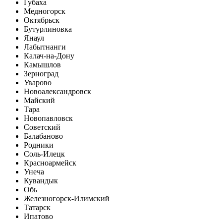
Губаха
Медногорск
Октябрьск
Бутурлиновка
Янаул
Лабытнанги
Калач-на-Дону
Камышлов
Зерноград
Уварово
Новоалександровск
Майский
Тара
Новопавловск
Советский
Балабаново
Родники
Соль-Илецк
Красноармейск
Унеча
Кувандык
Обь
Железногорск-Илимский
Татарск
Ипатово