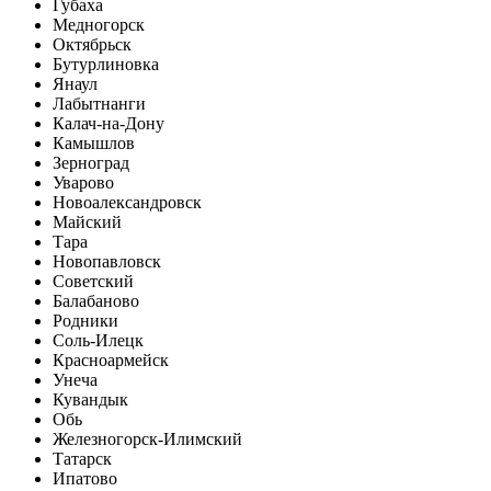
Губаха
Медногорск
Октябрьск
Бутурлиновка
Янаул
Лабытнанги
Калач-на-Дону
Камышлов
Зерноград
Уварово
Новоалександровск
Майский
Тара
Новопавловск
Советский
Балабаново
Родники
Соль-Илецк
Красноармейск
Унеча
Кувандык
Обь
Железногорск-Илимский
Татарск
Ипатово