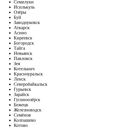
Семилуки
Исилькуль
Озёры
Буй
Заводоуковск
Аткарск
Асино
Киреевск
Богородск
Тайга
Невьянск
Павловск
Зея
Котельнич
Красноуральск
Ленск
Северобайкальск
Гурьевск
Зарайск
Гусиноозёрск
Бежецк
Железноводск
Семёнов
Колпашево
Котово