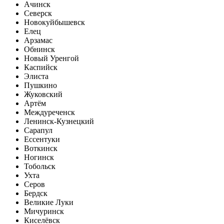
Ачинск
Северск
Новокуйбышевск
Елец
Арзамас
Обнинск
Новый Уренгой
Каспийск
Элиста
Пушкино
Жуковский
Артём
Междуреченск
Ленинск-Кузнецкий
Сарапул
Ессентуки
Воткинск
Ногинск
Тобольск
Ухта
Серов
Бердск
Великие Луки
Мичуринск
Киселёвск