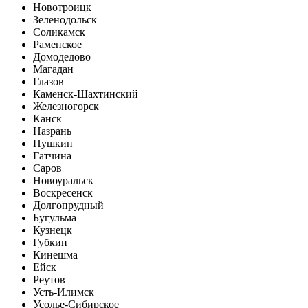
Новотроицк
Зеленодольск
Соликамск
Раменское
Домодедово
Магадан
Глазов
Каменск-Шахтинский
Железногорск
Канск
Назрань
Пушкин
Гатчина
Саров
Новоуральск
Воскресенск
Долгопрудный
Бугульма
Кузнецк
Губкин
Кинешма
Ейск
Реутов
Усть-Илимск
Усолье-Сибирское