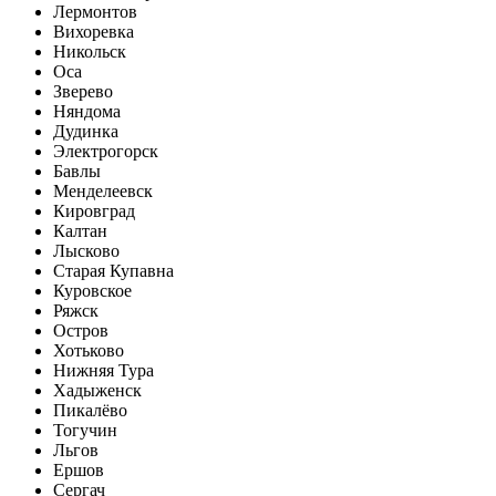
Лермонтов
Вихоревка
Никольск
Оса
Зверево
Няндома
Дудинка
Электрогорск
Бавлы
Менделеевск
Кировград
Калтан
Лысково
Старая Купавна
Куровское
Ряжск
Остров
Хотьково
Нижняя Тура
Хадыженск
Пикалёво
Тогучин
Льгов
Ершов
Сергач