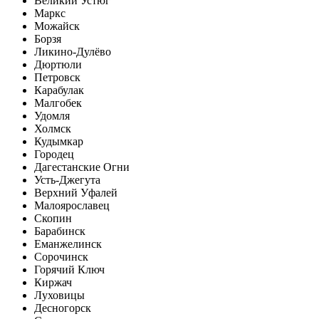
Великий Устюг
Маркс
Можайск
Борзя
Ликино-Дулёво
Дюртюли
Петровск
Карабулак
Малгобек
Удомля
Холмск
Кудымкар
Городец
Дагестанские Огни
Усть-Джегута
Верхний Уфалей
Малоярославец
Скопин
Барабинск
Еманжелинск
Сорочинск
Горячий Ключ
Киржач
Луховицы
Десногорск