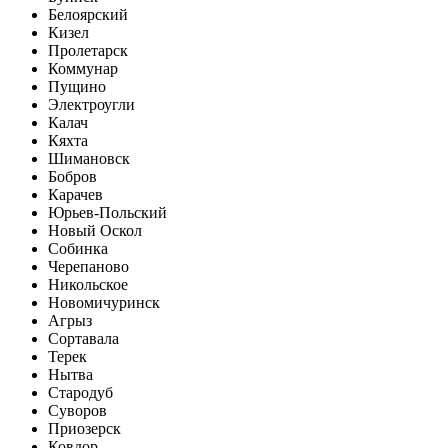
Белоярский
Кизел
Пролетарск
Коммунар
Пущино
Электроугли
Калач
Кяхта
Шимановск
Бобров
Карачев
Юрьев-Польский
Новый Оскол
Собинка
Черепаново
Никольское
Новомичуринск
Агрыз
Сортавала
Терек
Нытва
Стародуб
Суворов
Приозерск
Ковдор