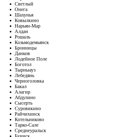
Светлый
Онега
Шахунья
Ковылкино
Нарьян-Мар
Алдан
Рошаль
Козьмодемьянск
Бронницы
Данков
Лодейное Поле
Боготол
Тырныауз
Лебедянь
Черноголовка
Бакал
Алагир
Абдулино
Сысерть
Суровикино
Райчихинск
Котельниково
Тарко-Сале
Среднеуральск
Буинск