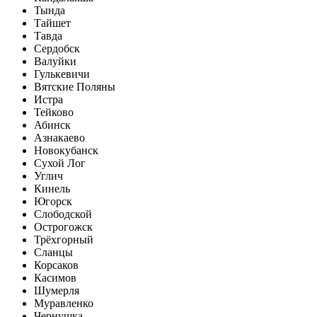
Тында
Тайшет
Тавда
Сердобск
Валуйки
Гулькевичи
Вятские Поляны
Истра
Тейково
Абинск
Азнакаево
Новокубанск
Сухой Лог
Углич
Кинель
Югорск
Слободской
Острогожск
Трёхгорный
Сланцы
Корсаков
Касимов
Шумерля
Муравленко
Чернушка