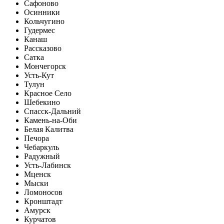
Сафоново
Осинники
Кольчугино
Гудермес
Канаш
Рассказово
Сатка
Мончегорск
Усть-Кут
Тулун
Красное Село
Шебекино
Спасск-Дальний
Камень-на-Оби
Белая Калитва
Печора
Чебаркуль
Радужный
Усть-Лабинск
Мценск
Мыски
Ломоносов
Кронштадт
Амурск
Курчатов