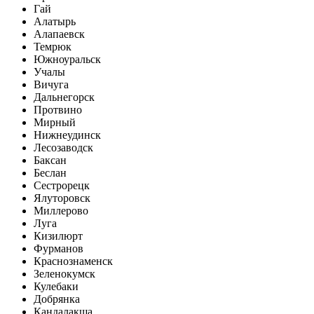
Гай
Алатырь
Алапаевск
Темрюк
Южноуральск
Учалы
Вичуга
Дальнегорск
Протвино
Мирный
Нижнеудинск
Лесозаводск
Баксан
Беслан
Сестрорецк
Ялуторовск
Миллерово
Луга
Кизилюрт
Фурманов
Краснознаменск
Зеленокумск
Кулебаки
Добрянка
Кандалакша