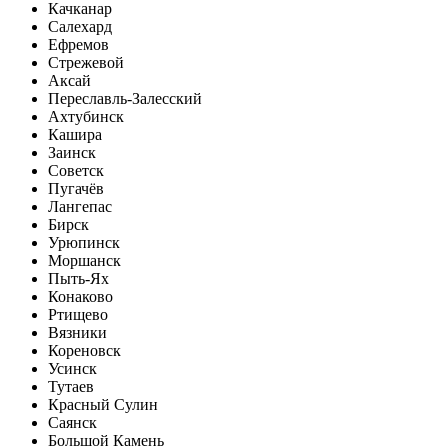
Качканар
Салехард
Ефремов
Стрежевой
Аксай
Переславль-Залесский
Ахтубинск
Кашира
Заинск
Советск
Пугачёв
Лангепас
Бирск
Урюпинск
Моршанск
Пыть-Ях
Конаково
Ртищево
Вязники
Кореновск
Усинск
Тутаев
Красный Сулин
Саянск
Большой Камень