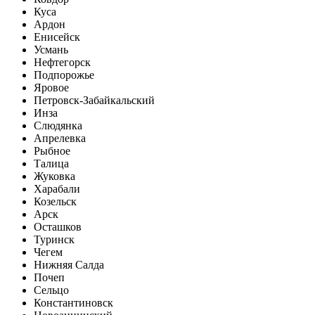
Куса
Ардон
Енисейск
Усмань
Нефтегорск
Подпорожье
Яровое
Петровск-Забайкальский
Инза
Слюдянка
Апрелевка
Рыбное
Талица
Жуковка
Харабали
Козельск
Арск
Осташков
Туринск
Чегем
Нижняя Салда
Почеп
Сельцо
Константиновск