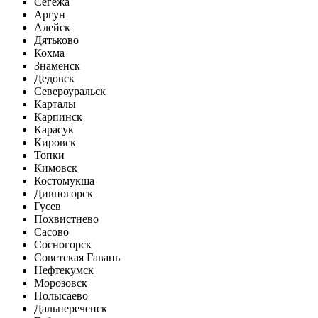
Сегежа
Аргун
Алейск
Дятьково
Кохма
Знаменск
Дедовск
Североуральск
Карталы
Карпинск
Карасук
Кировск
Топки
Кимовск
Костомукша
Дивногорск
Гусев
Похвистнево
Сасово
Сосногорск
Советская Гавань
Нефтекумск
Морозовск
Полысаево
Дальнереченск