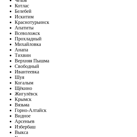
Чехов
Котлас
Белебей
Искитим
Краснотурьинск
Апатиты
Всеволожск
Прохладный
Михайловка
Анапа
Тихвин
Верхняя Пышма
Свободный
Ивантеевка
Шуя
Когалым
Щёкино
Жигулёвск
Крымск
Вязьма
Горно-Алтайск
Видное
Арсеньев
Избербаш
Выкса