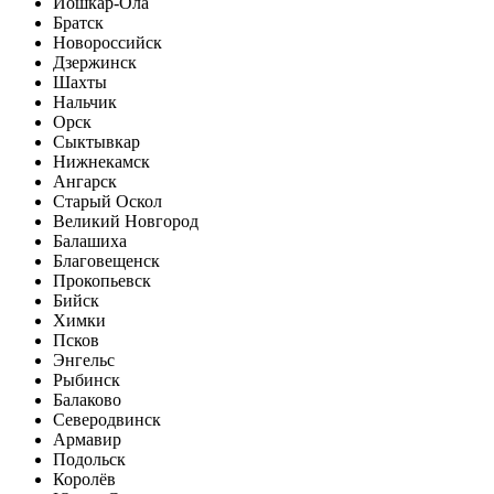
Йошкар-Ола
Братск
Новороссийск
Дзержинск
Шахты
Нальчик
Орск
Сыктывкар
Нижнекамск
Ангарск
Старый Оскол
Великий Новгород
Балашиха
Благовещенск
Прокопьевск
Бийск
Химки
Псков
Энгельс
Рыбинск
Балаково
Северодвинск
Армавир
Подольск
Королёв