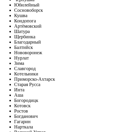
Юбилейный
Сосновоборск
Кушва
Кондопога
Артёмовский
Шатура
Щербинка
Благодарный
Балтийск
Нововоронеж
Нурлат
Зима
Славгород
Котельники
Приморско-Ахтарск
Старая Русса
Инта
Аша
Богородицк
Котовск
Ростов
Богданович
Гагарин
Нарткала