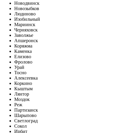
Новодвинск
Новозыбков
Людиново
Изобильный
Мариинск
Черняховск
Заволжье
Апшеронск
Коряжма
Каменка
Елизово
Фролово
Урай
Тосно
Алексеевка
Коркино
Кыштым
Лянтор
Моздок
Реж
Партизанск
Шарыпово
Светлоград
Сокол
Ирбит