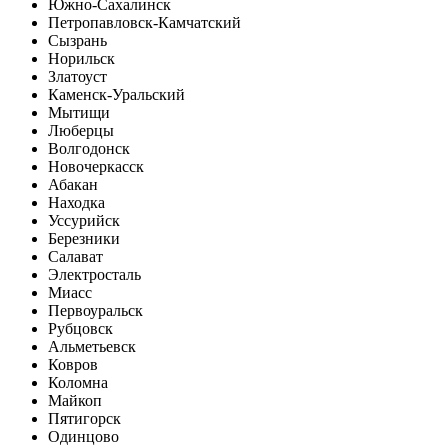
Южно-Сахалинск
Петропавловск-Камчатский
Сызрань
Норильск
Златоуст
Каменск-Уральский
Мытищи
Люберцы
Волгодонск
Новочеркасск
Абакан
Находка
Уссурийск
Березники
Салават
Электросталь
Миасс
Первоуральск
Рубцовск
Альметьевск
Ковров
Коломна
Майкоп
Пятигорск
Одинцово