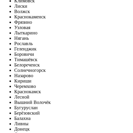
Климовск
Лиски
Волжск
Краснокаменск
Фрязино
Узловая
Лыткарино
Нягань
Рославль
Геленджик
Боровичи
Тимашёвск
Белореченск
Солнечногорск
Назарово
Кириши
Черемхово
Краснокамск
Лесной
Вышний Волочёк
Бугуруслан
Берёзовский
Балахна
Ливны
Донецк