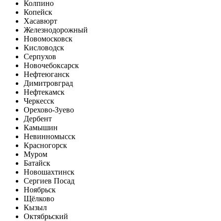
Колпино
Копейск
Хасавюрт
Железнодорожный
Новомосковск
Кисловодск
Серпухов
Новочебоксарск
Нефтеюганск
Димитровград
Нефтекамск
Черкесск
Орехово-Зуево
Дербент
Камышин
Невинномысск
Красногорск
Муром
Батайск
Новошахтинск
Сергиев Посад
Ноябрьск
Щёлково
Кызыл
Октябрьский