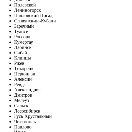
Полевской
Лениногорск
Павловский Посад
Славянск-на-Кубани
Заречный
Туапсе
Россошь
Кумертау
Лабинск
Сибай
Клинцы
Ржев
Тихорецк
Нерюнгри
Алексин
Ревда
Александров
Дмитров
Мелеуз
Сальск
Лесосибирск
Гусь-Хрустальный
Чистополь
Павлово