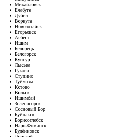
Михайловск
Елабуга
Дубна
Воркута
Новоалтайск
Егорьевск
Асбест
Ишим
Белорецк
Белогорск
Кунгур
Лысьва
Гуково
Ступино
Туймазы
Кстово
Вольск
Ишимбай
Зеленогорск
Сосновый Бор
Буйнакск
Борисоглебск
Наро-Фоминск
Будённовск
Донской