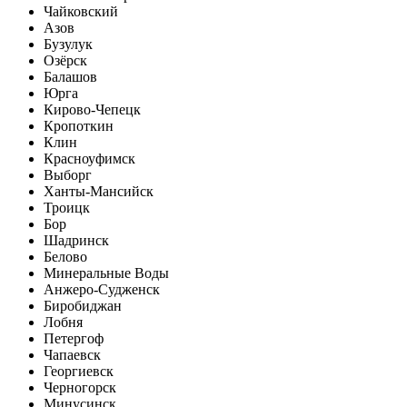
Чайковский
Азов
Бузулук
Озёрск
Балашов
Юрга
Кирово-Чепецк
Кропоткин
Клин
Красноуфимск
Выборг
Ханты-Мансийск
Троицк
Бор
Шадринск
Белово
Минеральные Воды
Анжеро-Судженск
Биробиджан
Лобня
Петергоф
Чапаевск
Георгиевск
Черногорск
Минусинск