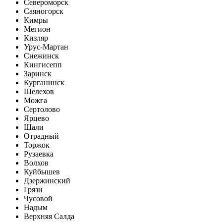
Североморск
Саяногорск
Кимры
Мегион
Кизляр
Урус-Мартан
Снежинск
Кингисепп
Заринск
Курганинск
Шелехов
Можга
Сертолово
Ярцево
Шали
Отрадный
Торжок
Рузаевка
Волхов
Куйбышев
Дзержинский
Грязи
Чусовой
Надым
Верхняя Салда