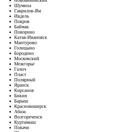
Новоаннинский
Шумиха
Гаврилов-Ям
Ивдель
Покров
Баймак
Поворино
Катав-Ивановск
Мантурово
Голицыно
Бородино
Московский
Межгорье
Галич
Пласт
Полярный
Яранск
Кирсанов
Бикин
Барыш
Красновишерск
Абаза
Волгореченск
Куртамыш
Покачи