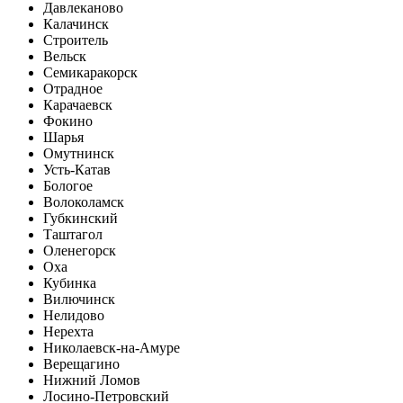
Давлеканово
Калачинск
Строитель
Вельск
Семикаракорск
Отрадное
Карачаевск
Фокино
Шарья
Омутнинск
Усть-Катав
Бологое
Волоколамск
Губкинский
Таштагол
Оленегорск
Оха
Кубинка
Вилючинск
Нелидово
Нерехта
Николаевск-на-Амуре
Верещагино
Нижний Ломов
Лосино-Петровский