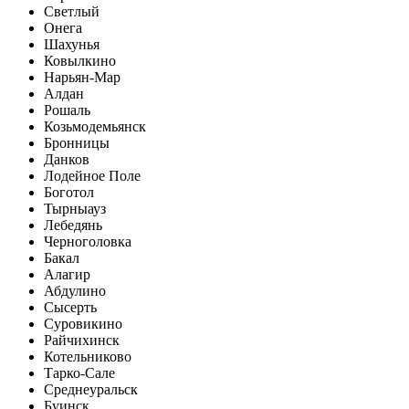
Светлый
Онега
Шахунья
Ковылкино
Нарьян-Мар
Алдан
Рошаль
Козьмодемьянск
Бронницы
Данков
Лодейное Поле
Боготол
Тырныауз
Лебедянь
Черноголовка
Бакал
Алагир
Абдулино
Сысерть
Суровикино
Райчихинск
Котельниково
Тарко-Сале
Среднеуральск
Буинск