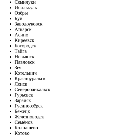
Семилуки
Исилькуль
Озёры
Буй
Заводоуковск
Аткарск
Асино
Киреевск
Богородск
Тайга
Невьянск
Павловск
Зея
Котельнич
Красноуральск
Ленск
Северобайкальск
Гурьевск
Зарайск
Гусиноозёрск
Бежецк
Железноводск
Семёнов
Колпашево
Котово