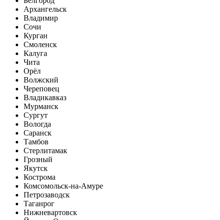
Белгород
Архангельск
Владимир
Сочи
Курган
Смоленск
Калуга
Чита
Орёл
Волжский
Череповец
Владикавказ
Мурманск
Сургут
Вологда
Саранск
Тамбов
Стерлитамак
Грозный
Якутск
Кострома
Комсомольск-на-Амуре
Петрозаводск
Таганрог
Нижневартовск