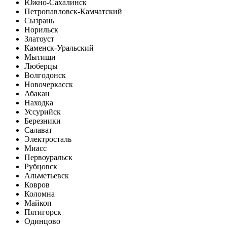
Южно-Сахалинск
Петропавловск-Камчатский
Сызрань
Норильск
Златоуст
Каменск-Уральский
Мытищи
Люберцы
Волгодонск
Новочеркасск
Абакан
Находка
Уссурийск
Березники
Салават
Электросталь
Миасс
Первоуральск
Рубцовск
Альметьевск
Ковров
Коломна
Майкоп
Пятигорск
Одинцово