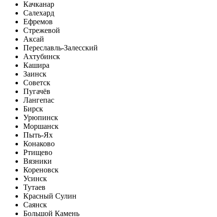
Качканар
Салехард
Ефремов
Стрежевой
Аксай
Переславль-Залесский
Ахтубинск
Кашира
Заинск
Советск
Пугачёв
Лангепас
Бирск
Урюпинск
Моршанск
Пыть-Ях
Конаково
Ртищево
Вязники
Кореновск
Усинск
Тутаев
Красный Сулин
Саянск
Большой Камень