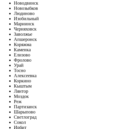
Новодвинск
Новозыбков
Людиново
Изобильный
Мариинск
Черняховск
Заволжье
Апшеронск
Коряжма
Каменка
Елизово
Фролово
Урай
Тосно
Алексеевка
Коркино
Кыштым
Лянтор
Моздок
Реж
Партизанск
Шарыпово
Светлоград
Сокол
Ирбит