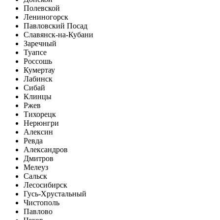
Полевской
Лениногорск
Павловский Посад
Славянск-на-Кубани
Заречный
Туапсе
Россошь
Кумертау
Лабинск
Сибай
Клинцы
Ржев
Тихорецк
Нерюнгри
Алексин
Ревда
Александров
Дмитров
Мелеуз
Сальск
Лесосибирск
Гусь-Хрустальный
Чистополь
Павлово