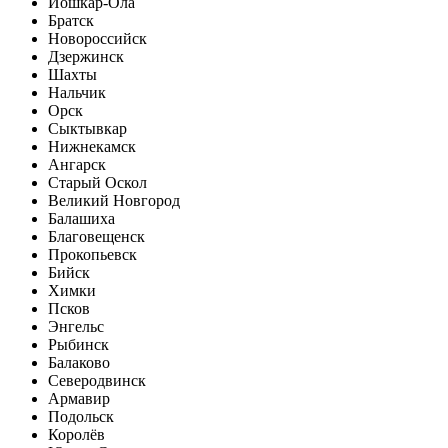
Йошкар-Ола
Братск
Новороссийск
Дзержинск
Шахты
Нальчик
Орск
Сыктывкар
Нижнекамск
Ангарск
Старый Оскол
Великий Новгород
Балашиха
Благовещенск
Прокопьевск
Бийск
Химки
Псков
Энгельс
Рыбинск
Балаково
Северодвинск
Армавир
Подольск
Королёв