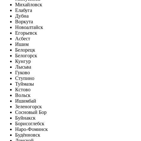
Михайловск
Елабуга
Дубна
Воркута
Новоалтайск
Егорьевск
Асбест
Ишим
Белорецк
Белогорск
Кунгур
Лысьва
Гуково
Ступино
Туймазы
Кстово
Вольск
Ишимбай
Зеленогорск
Сосновый Бор
Буйнакск
Борисоглебск
Наро-Фоминск
Будённовск
Донской