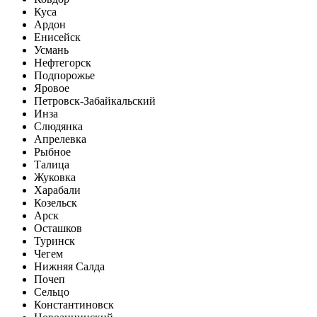
Куса
Ардон
Енисейск
Усмань
Нефтегорск
Подпорожье
Яровое
Петровск-Забайкальский
Инза
Слюдянка
Апрелевка
Рыбное
Талица
Жуковка
Харабали
Козельск
Арск
Осташков
Туринск
Чегем
Нижняя Салда
Почеп
Сельцо
Константиновск