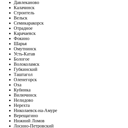
Давлеканово
Калачинск
Строитель
Вельск
Семикаракорск
Отрадное
Карачаевск
Фокино
Шарья
Омутнинск
Усть-Катав
Бологое
Волоколамск
Губкинский
Таштагол
Оленегорск
Оха
Кубинка
Вилючинск
Нелидово
Нерехта
Николаевск-на-Амуре
Верещагино
Нижний Ломов
Лосино-Петровский