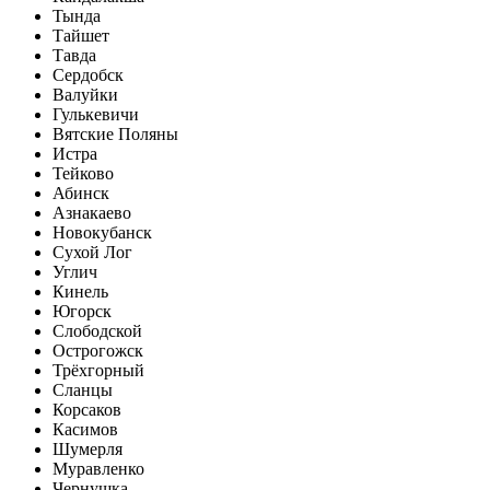
Тында
Тайшет
Тавда
Сердобск
Валуйки
Гулькевичи
Вятские Поляны
Истра
Тейково
Абинск
Азнакаево
Новокубанск
Сухой Лог
Углич
Кинель
Югорск
Слободской
Острогожск
Трёхгорный
Сланцы
Корсаков
Касимов
Шумерля
Муравленко
Чернушка