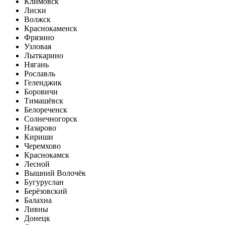
Климовск
Лиски
Волжск
Краснокаменск
Фрязино
Узловая
Лыткарино
Нягань
Рославль
Геленджик
Боровичи
Тимашёвск
Белореченск
Солнечногорск
Назарово
Кириши
Черемхово
Краснокамск
Лесной
Вышний Волочёк
Бугуруслан
Берёзовский
Балахна
Ливны
Донецк