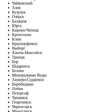
Чайковский
Азов
Бузулук
Озёрск
Балашов
Юрга
Кирово-Чепецк
Кропоткин
Клин
Красноуфимск
Выборг
Ханты-Мансийск
Троицк
Бор
Шадринск
Белово
Минеральные Воды
Анжеро-Судженск
Биробиджан
Лобня
Петергоф
Чапаевск
Георгиевск
Черногорск
Минусинск