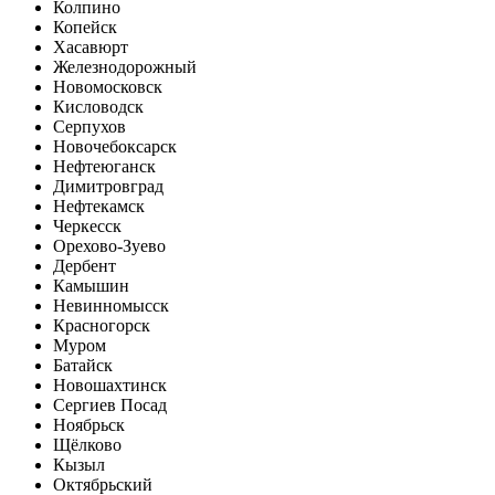
Колпино
Копейск
Хасавюрт
Железнодорожный
Новомосковск
Кисловодск
Серпухов
Новочебоксарск
Нефтеюганск
Димитровград
Нефтекамск
Черкесск
Орехово-Зуево
Дербент
Камышин
Невинномысск
Красногорск
Муром
Батайск
Новошахтинск
Сергиев Посад
Ноябрьск
Щёлково
Кызыл
Октябрьский