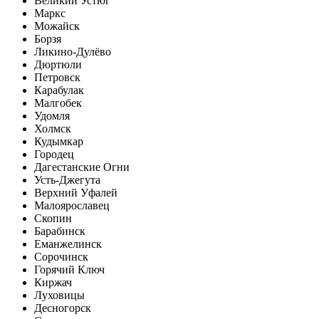
Великий Устюг
Маркс
Можайск
Борзя
Ликино-Дулёво
Дюртюли
Петровск
Карабулак
Малгобек
Удомля
Холмск
Кудымкар
Городец
Дагестанские Огни
Усть-Джегута
Верхний Уфалей
Малоярославец
Скопин
Барабинск
Еманжелинск
Сорочинск
Горячий Ключ
Киржач
Луховицы
Десногорск