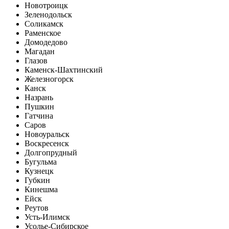
Новотроицк
Зеленодольск
Соликамск
Раменское
Домодедово
Магадан
Глазов
Каменск-Шахтинский
Железногорск
Канск
Назрань
Пушкин
Гатчина
Саров
Новоуральск
Воскресенск
Долгопрудный
Бугульма
Кузнецк
Губкин
Кинешма
Ейск
Реутов
Усть-Илимск
Усолье-Сибирское