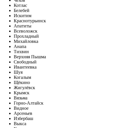
Чехов
Котлас
Белебей
Искитим
Краснотурьинск
Апатиты
Всеволожск
Прохладный
Михайловка
Анапа
Тихвин
Верхняя Пышма
Свободный
Ивантеевка
Шуя
Когалым
Щёкино
Жигулёвск
Крымск
Вязьма
Горно-Алтайск
Видное
Арсеньев
Избербаш
Выкса