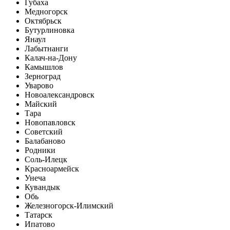
Губаха
Медногорск
Октябрьск
Бутурлиновка
Янаул
Лабытнанги
Калач-на-Дону
Камышлов
Зерноград
Уварово
Новоалександровск
Майский
Тара
Новопавловск
Советский
Балабаново
Родники
Соль-Илецк
Красноармейск
Унеча
Кувандык
Обь
Железногорск-Илимский
Татарск
Ипатово