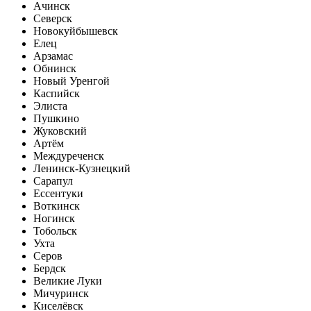
Ачинск
Северск
Новокуйбышевск
Елец
Арзамас
Обнинск
Новый Уренгой
Каспийск
Элиста
Пушкино
Жуковский
Артём
Междуреченск
Ленинск-Кузнецкий
Сарапул
Ессентуки
Воткинск
Ногинск
Тобольск
Ухта
Серов
Бердск
Великие Луки
Мичуринск
Киселёвск