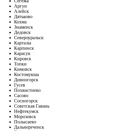
Сегежа
Аргун
Алейск
Дятьково
Кохма
Знаменск
Дедовск
Североуральск
Карталы
Карпинск
Карасук
Кировск
Топки
Кимовск
Костомукша
Дивногорск
Гусев
Похвистнево
Сасово
Сосногорск
Советская Гавань
Нефтекумск
Морозовск
Полысаево
Дальнереченск