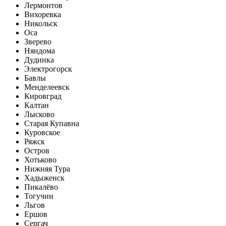
Лермонтов
Вихоревка
Никольск
Оса
Зверево
Няндома
Дудинка
Электрогорск
Бавлы
Менделеевск
Кировград
Калтан
Лысково
Старая Купавна
Куровское
Ряжск
Остров
Хотьково
Нижняя Тура
Хадыженск
Пикалёво
Тогучин
Льгов
Ершов
Сергач