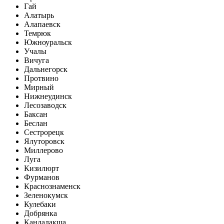
Гай
Алатырь
Алапаевск
Темрюк
Южноуральск
Учалы
Вичуга
Дальнегорск
Протвино
Мирный
Нижнеудинск
Лесозаводск
Баксан
Беслан
Сестрорецк
Ялуторовск
Миллерово
Луга
Кизилюрт
Фурманов
Краснознаменск
Зеленокумск
Кулебаки
Добрянка
Кандалакша