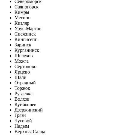
Североморск
Саяногорск
Кимры
Мегион
Кизляр
Урус-Мартан
Снежинск
Кингисепп
Заринск
Курганинск
Шелехов
Можга
Сертолово
Ярцево
Шали
Отрадный
Торжок
Рузаевка
Волхов
Куйбышев
Дзержинский
Грязи
Чусовой
Надым
Верхняя Салда