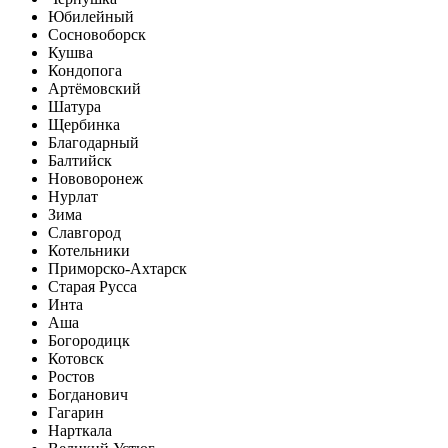
Юбилейный
Сосновоборск
Кушва
Кондопога
Артёмовский
Шатура
Щербинка
Благодарный
Балтийск
Нововоронеж
Нурлат
Зима
Славгород
Котельники
Приморско-Ахтарск
Старая Русса
Инта
Аша
Богородицк
Котовск
Ростов
Богданович
Гагарин
Нарткала