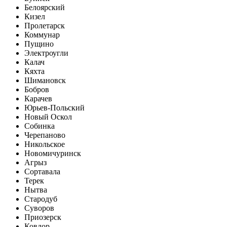
Белоярский
Кизел
Пролетарск
Коммунар
Пущино
Электроугли
Калач
Кяхта
Шимановск
Бобров
Карачев
Юрьев-Польский
Новый Оскол
Собинка
Черепаново
Никольское
Новомичуринск
Агрыз
Сортавала
Терек
Нытва
Стародуб
Суворов
Приозерск
Ковдор