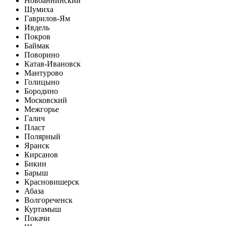
Новоаннинский
Шумиха
Гаврилов-Ям
Ивдель
Покров
Баймак
Поворино
Катав-Ивановск
Мантурово
Голицыно
Бородино
Московский
Межгорье
Галич
Пласт
Полярный
Яранск
Кирсанов
Бикин
Барыш
Красновишерск
Абаза
Волгореченск
Куртамыш
Покачи