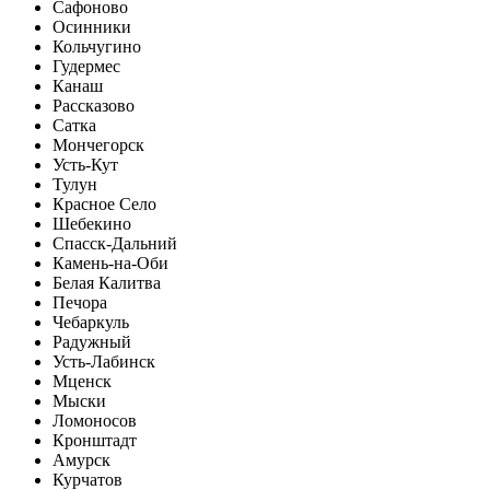
Сафоново
Осинники
Кольчугино
Гудермес
Канаш
Рассказово
Сатка
Мончегорск
Усть-Кут
Тулун
Красное Село
Шебекино
Спасск-Дальний
Камень-на-Оби
Белая Калитва
Печора
Чебаркуль
Радужный
Усть-Лабинск
Мценск
Мыски
Ломоносов
Кронштадт
Амурск
Курчатов