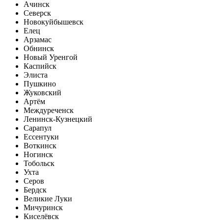
Ачинск
Северск
Новокуйбышевск
Елец
Арзамас
Обнинск
Новый Уренгой
Каспийск
Элиста
Пушкино
Жуковский
Артём
Междуреченск
Ленинск-Кузнецкий
Сарапул
Ессентуки
Воткинск
Ногинск
Тобольск
Ухта
Серов
Бердск
Великие Луки
Мичуринск
Киселёвск