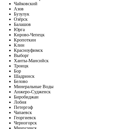
Чайковский
Азов
Бузулук
Озёрск
Балашов
Юрга
Кирово-Чепецк
Кропоткин
Клин
Красноуфимск
Выборг
Ханты-Мансийск
Троицк
Бор
Шадринск
Белово
Минеральные Воды
Анжеро-Судженск
Биробиджан
Лобня
Петергоф
Чапаевск
Георгиевск
Черногорск
Минусинск