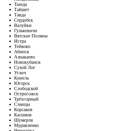
Тында
Тайшет
Тавда
Сердобск
Валуйки
Гулькевичи
Вятские Поляны
Истра
Тейково
Абинск
Азнакаево
Новокубанск
Сухой Лог
Углич
Кинель
Югорск
Слободской
Острогожск
Трёхгорный
Сланцы
Корсаков
Касимов
Шумерля
Муравленко
Чернушка