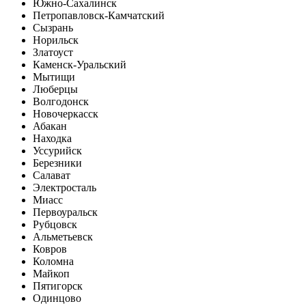
Южно-Сахалинск
Петропавловск-Камчатский
Сызрань
Норильск
Златоуст
Каменск-Уральский
Мытищи
Люберцы
Волгодонск
Новочеркасск
Абакан
Находка
Уссурийск
Березники
Салават
Электросталь
Миасс
Первоуральск
Рубцовск
Альметьевск
Ковров
Коломна
Майкоп
Пятигорск
Одинцово