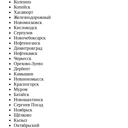
Колпино
Копейск
Хасавюрт
Железнодорожный
Новомосковск
Кисловодск
Серпухов
Новочебоксарск
Нефтеюганск
Димитровград
Нефтекамск
Черкесск
Орехово-Зуево
Дербент
Камышин
Невинномысск
Красногорск
Муром
Батайск
Новошахтинск
Сергиев Посад
Ноябрьск
Щёлково
Кызыл
Октябрьский