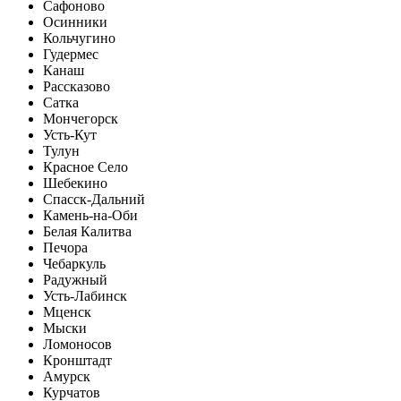
Сафоново
Осинники
Кольчугино
Гудермес
Канаш
Рассказово
Сатка
Мончегорск
Усть-Кут
Тулун
Красное Село
Шебекино
Спасск-Дальний
Камень-на-Оби
Белая Калитва
Печора
Чебаркуль
Радужный
Усть-Лабинск
Мценск
Мыски
Ломоносов
Кронштадт
Амурск
Курчатов