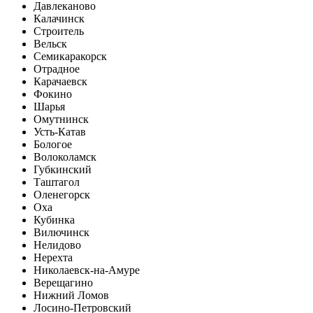
Давлеканово
Калачинск
Строитель
Вельск
Семикаракорск
Отрадное
Карачаевск
Фокино
Шарья
Омутнинск
Усть-Катав
Бологое
Волоколамск
Губкинский
Таштагол
Оленегорск
Оха
Кубинка
Вилючинск
Нелидово
Нерехта
Николаевск-на-Амуре
Верещагино
Нижний Ломов
Лосино-Петровский