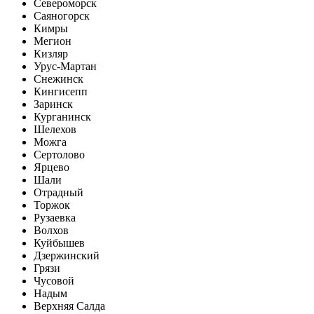
Североморск
Саяногорск
Кимры
Мегион
Кизляр
Урус-Мартан
Снежинск
Кингисепп
Заринск
Курганинск
Шелехов
Можга
Сертолово
Ярцево
Шали
Отрадный
Торжок
Рузаевка
Волхов
Куйбышев
Дзержинский
Грязи
Чусовой
Надым
Верхняя Салда