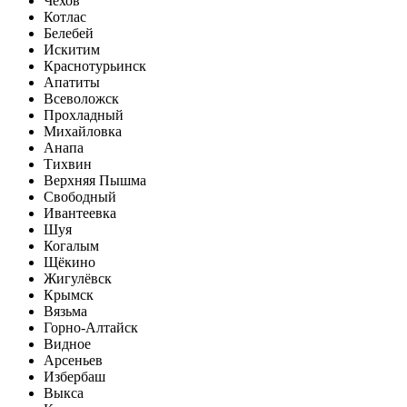
Чехов
Котлас
Белебей
Искитим
Краснотурьинск
Апатиты
Всеволожск
Прохладный
Михайловка
Анапа
Тихвин
Верхняя Пышма
Свободный
Ивантеевка
Шуя
Когалым
Щёкино
Жигулёвск
Крымск
Вязьма
Горно-Алтайск
Видное
Арсеньев
Избербаш
Выкса