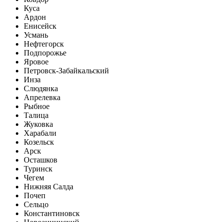
Куса
Ардон
Енисейск
Усмань
Нефтегорск
Подпорожье
Яровое
Петровск-Забайкальский
Инза
Слюдянка
Апрелевка
Рыбное
Талица
Жуковка
Харабали
Козельск
Арск
Осташков
Туринск
Чегем
Нижняя Салда
Почеп
Сельцо
Константиновск