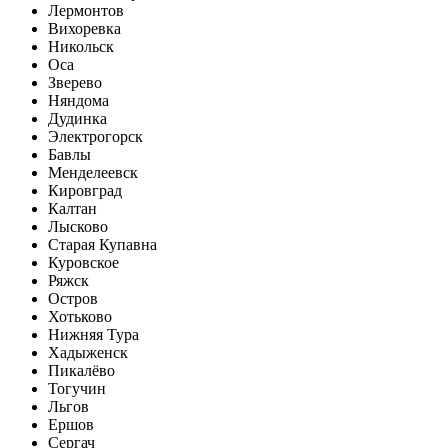
Лермонтов
Вихоревка
Никольск
Оса
Зверево
Няндома
Дудинка
Электрогорск
Бавлы
Менделеевск
Кировград
Калтан
Лысково
Старая Купавна
Куровское
Ряжск
Остров
Хотьково
Нижняя Тура
Хадыженск
Пикалёво
Тогучин
Льгов
Ершов
Сергач