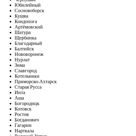
Юбилейный
Сосновоборск
Кушва
Кондопога
Артёмовский
Шатура
Щербинка
Благодарный
Балтийск
Нововоронеж
Нурлат
Зима
Славгород
Котельники
Приморско-Ахтарск
Старая Русса
Инта
Аша
Богородицк
Котовск
Ростов
Богданович
Гагарин
Нарткала