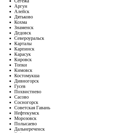
Сегежа
Аргун
Алейск
Дятьково
Кохма
Знаменск
Дедовск
Североуральск
Карталы
Карпинск
Карасук
Кировск
Топки
Кимовск
Костомукша
Дивногорск
Гусев
Похвистнево
Сасово
Сосногорск
Советская Гавань
Нефтекумск
Морозовск
Полысаево
Дальнереченск