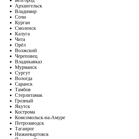
Белгород
Архангельск
Владимир
Сочи
Курган
Смоленск
Калуга
Чита
Орёл
Волжский
Череповец
Владикавказ
Мурманск
Сургут
Вологда
Саранск
Тамбов
Стерлитамак
Грозный
Якутск
Кострома
Комсомольск-на-Амуре
Петрозаводск
Таганрог
Нижневартовск