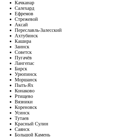
Качканар
Салехард
Ефремов
Стрежевой
Аксай
Переславль-Залесский
Ахтубинск
Кашира
Заинск
Советск
Пугачёв
Лангепас
Бирск
Урюпинск
Моршанск
Пыть-Ях
Конаково
Ртищево
Вязники
Кореновск
Усинск
Тутаев
Красный Сулин
Саянск
Большой Камень