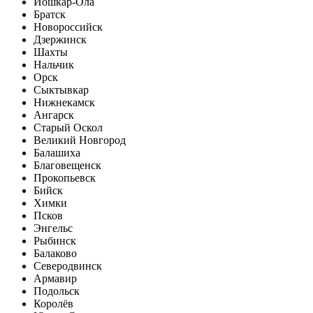
Йошкар-Ола
Братск
Новороссийск
Дзержинск
Шахты
Нальчик
Орск
Сыктывкар
Нижнекамск
Ангарск
Старый Оскол
Великий Новгород
Балашиха
Благовещенск
Прокопьевск
Бийск
Химки
Псков
Энгельс
Рыбинск
Балаково
Северодвинск
Армавир
Подольск
Королёв