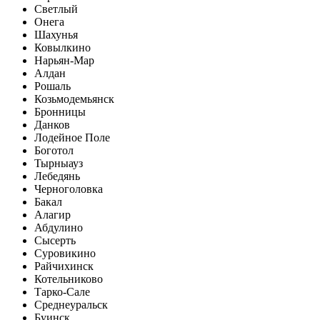
Светлый
Онега
Шахунья
Ковылкино
Нарьян-Мар
Алдан
Рошаль
Козьмодемьянск
Бронницы
Данков
Лодейное Поле
Боготол
Тырныауз
Лебедянь
Черноголовка
Бакал
Алагир
Абдулино
Сысерть
Суровикино
Райчихинск
Котельниково
Тарко-Сале
Среднеуральск
Буинск