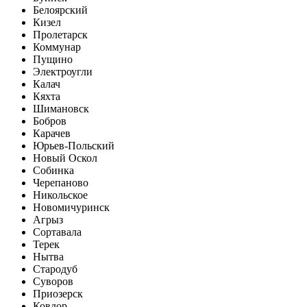
Белоярский
Кизел
Пролетарск
Коммунар
Пущино
Электроугли
Калач
Кяхта
Шимановск
Бобров
Карачев
Юрьев-Польский
Новый Оскол
Собинка
Черепаново
Никольское
Новомичуринск
Агрыз
Сортавала
Терек
Нытва
Стародуб
Суворов
Приозерск
Ковдор