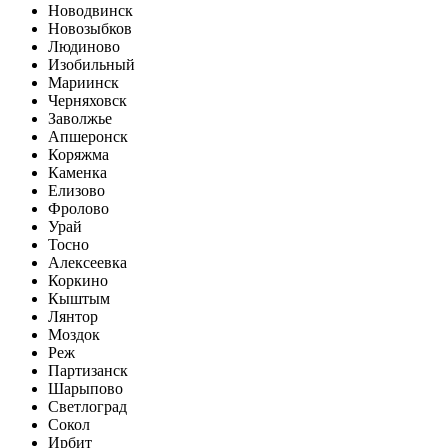
Новодвинск
Новозыбков
Людиново
Изобильный
Мариинск
Черняховск
Заволжье
Апшеронск
Коряжма
Каменка
Елизово
Фролово
Урай
Тосно
Алексеевка
Коркино
Кыштым
Лянтор
Моздок
Реж
Партизанск
Шарыпово
Светлоград
Сокол
Ирбит