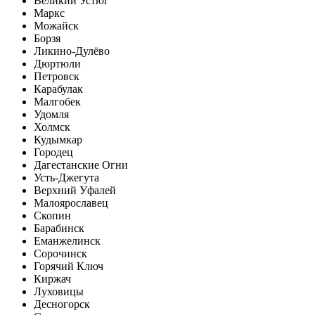
Великий Устюг
Маркс
Можайск
Борзя
Ликино-Дулёво
Дюртюли
Петровск
Карабулак
Малгобек
Удомля
Холмск
Кудымкар
Городец
Дагестанские Огни
Усть-Джегута
Верхний Уфалей
Малоярославец
Скопин
Барабинск
Еманжелинск
Сорочинск
Горячий Ключ
Киржач
Луховицы
Десногорск