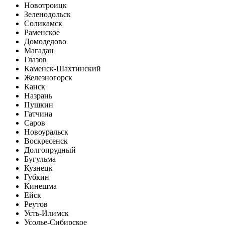
Новотроицк
Зеленодольск
Соликамск
Раменское
Домодедово
Магадан
Глазов
Каменск-Шахтинский
Железногорск
Канск
Назрань
Пушкин
Гатчина
Саров
Новоуральск
Воскресенск
Долгопрудный
Бугульма
Кузнецк
Губкин
Кинешма
Ейск
Реутов
Усть-Илимск
Усолье-Сибирское