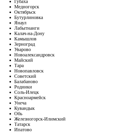
Губаха
Медногорск
Октябрьск
Бутурлиновка
Янаул
Лабытнанги
Калач-на-Дону
Камышлов
Зерноград
Уварово
Новоалександровск
Майский
Тара
Новопавловск
Советский
Балабаново
Родники
Соль-Илецк
Красноармейск
Унеча
Кувандык
Обь
Железногорск-Илимский
Татарск
Ипатово