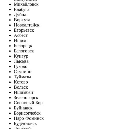
Михайловск
Елабуга
Дубна
Воркута
Новоалтайск
Егорьевск
Асбест
Ишим
Белорецк
Белогорск
Кунгур
Лысьва
Гуково
Ступино
Туймазы
Кстово
Вольск
Ишимбай
Зеленогорск
Сосновый Бор
Буйнакск
Борисоглебск
Наро-Фоминск
Будённовск
Донской