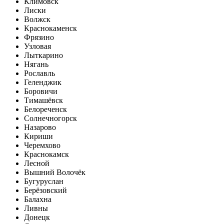
Климовск
Лиски
Волжск
Краснокаменск
Фрязино
Узловая
Лыткарино
Нягань
Рославль
Геленджик
Боровичи
Тимашёвск
Белореченск
Солнечногорск
Назарово
Кириши
Черемхово
Краснокамск
Лесной
Вышний Волочёк
Бугуруслан
Берёзовский
Балахна
Ливны
Донецк