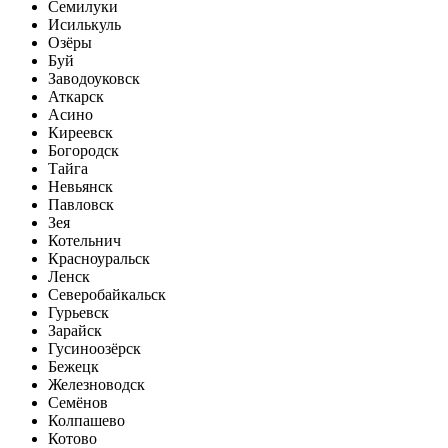
Семилуки
Исилькуль
Озёры
Буй
Заводоуковск
Аткарск
Асино
Киреевск
Богородск
Тайга
Невьянск
Павловск
Зея
Котельнич
Красноуральск
Ленск
Северобайкальск
Гурьевск
Зарайск
Гусиноозёрск
Бежецк
Железноводск
Семёнов
Колпашево
Котово