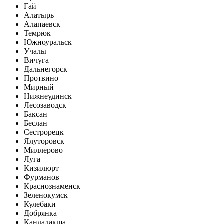
Гай
Алатырь
Алапаевск
Темрюк
Южноуральск
Учалы
Вичуга
Дальнегорск
Протвино
Мирный
Нижнеудинск
Лесозаводск
Баксан
Беслан
Сестрорецк
Ялуторовск
Миллерово
Луга
Кизилюрт
Фурманов
Краснознаменск
Зеленокумск
Кулебаки
Добрянка
Кандалакша