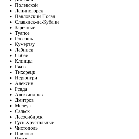
Полевской
Лениногорск
Павловский Посад
Славянск-на-Кубани
Заречный
Туапсе
Россошь
Кумертау
Лабинск
Сибай
Клинцы
Ржев
Тихорецк
Нерюнгри
Алексин
Ревда
Александров
Дмитров
Мелеуз
Сальск
Лесосибирск
Гусь-Хрустальный
Чистополь
Павлово