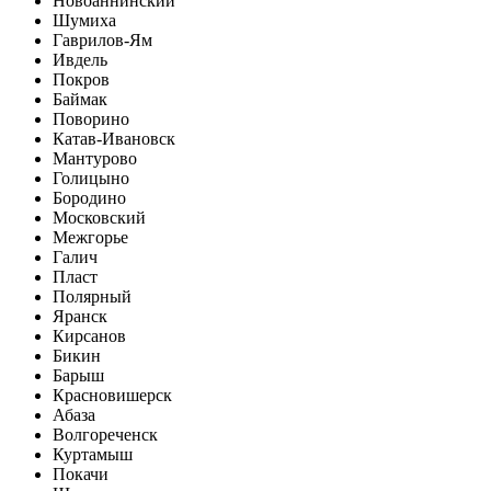
Новоаннинский
Шумиха
Гаврилов-Ям
Ивдель
Покров
Баймак
Поворино
Катав-Ивановск
Мантурово
Голицыно
Бородино
Московский
Межгорье
Галич
Пласт
Полярный
Яранск
Кирсанов
Бикин
Барыш
Красновишерск
Абаза
Волгореченск
Куртамыш
Покачи