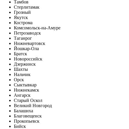
Тамбов
Стерлитамак
Грозный
Якутск
Кострома
Комсомольск-на-Амуре
Петрозаводск
Таганрог
Нижневартовск
Йошкар-Ола
Братск
Новороссийск
Дзержинск
Шахты
Нальчик
Орск
Сыктывкар
Нижнекамск
Ангарск
Старый Оскол
Великий Новгород
Балашиха
Благовещенск
Прокопьевск
Бийск