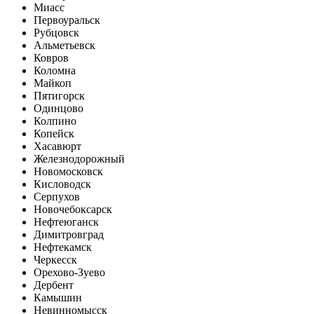
Миасс
Первоуральск
Рубцовск
Альметьевск
Ковров
Коломна
Майкоп
Пятигорск
Одинцово
Колпино
Копейск
Хасавюрт
Железнодорожный
Новомосковск
Кисловодск
Серпухов
Новочебоксарск
Нефтеюганск
Димитровград
Нефтекамск
Черкесск
Орехово-Зуево
Дербент
Камышин
Невинномысск