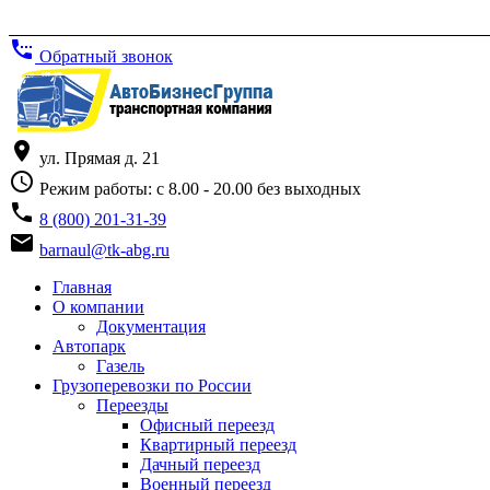
settings_phone
Обратный звонок
place
ул. Прямая д. 21
access_time
Режим работы: с 8.00 - 20.00 без выходных
phone
8 (800) 201-31-39
email
barnaul@tk-abg.ru
Главная
О компании
Документация
Автопарк
Газель
Грузоперевозки по России
Переезды
Офисный переезд
Квартирный переезд
Дачный переезд
Военный переезд