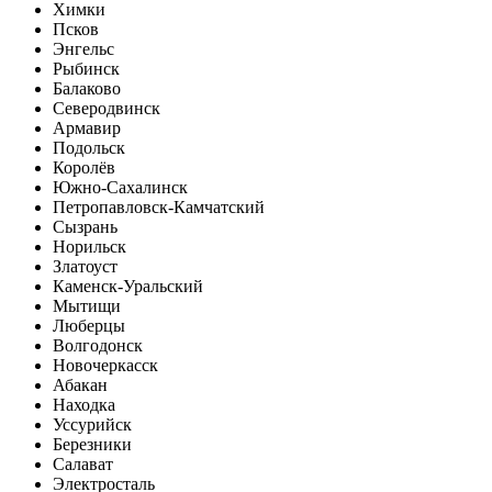
Химки
Псков
Энгельс
Рыбинск
Балаково
Северодвинск
Армавир
Подольск
Королёв
Южно-Сахалинск
Петропавловск-Камчатский
Сызрань
Норильск
Златоуст
Каменск-Уральский
Мытищи
Люберцы
Волгодонск
Новочеркасск
Абакан
Находка
Уссурийск
Березники
Салават
Электросталь