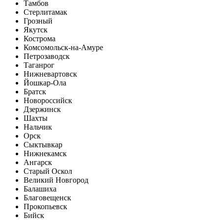
Тамбов
Стерлитамак
Грозный
Якутск
Кострома
Комсомольск-на-Амуре
Петрозаводск
Таганрог
Нижневартовск
Йошкар-Ола
Братск
Новороссийск
Дзержинск
Шахты
Нальчик
Орск
Сыктывкар
Нижнекамск
Ангарск
Старый Оскол
Великий Новгород
Балашиха
Благовещенск
Прокопьевск
Бийск