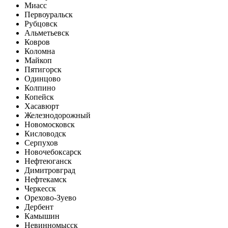
Миасс
Первоуральск
Рубцовск
Альметьевск
Ковров
Коломна
Майкоп
Пятигорск
Одинцово
Колпино
Копейск
Хасавюрт
Железнодорожный
Новомосковск
Кисловодск
Серпухов
Новочебоксарск
Нефтеюганск
Димитровград
Нефтекамск
Черкесск
Орехово-Зуево
Дербент
Камышин
Невинномысск