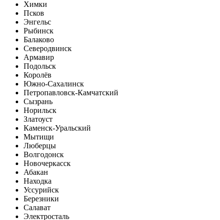
Химки
Псков
Энгельс
Рыбинск
Балаково
Северодвинск
Армавир
Подольск
Королёв
Южно-Сахалинск
Петропавловск-Камчатский
Сызрань
Норильск
Златоуст
Каменск-Уральский
Мытищи
Люберцы
Волгодонск
Новочеркасск
Абакан
Находка
Уссурийск
Березники
Салават
Электросталь