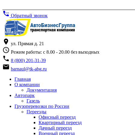
settings_phone
Обратный звонок
place
ул. Прямая д. 21
access_time
Режим работы: с 8.00 - 20.00 без выходных
phone
8 (800) 201-31-39
email
barnaul@tk-abg.ru
Главная
О компании
Документация
Автопарк
Газель
Грузоперевозки по России
Переезды
Офисный переезд
Квартирный переезд
Дачный переезд
Военный переезд